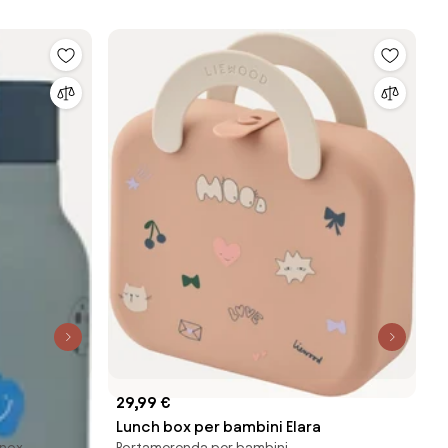
29,99 €
Lunch box per bambini Elara
inox
Portamerenda per bambini