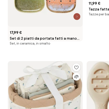
11,99 €
Tazza fatt
Tazze per ba
17,99 €
Set di 2 piatti da portata fatti a mano
Set, in ceramica, in smalto
con smalto reattivo 70's