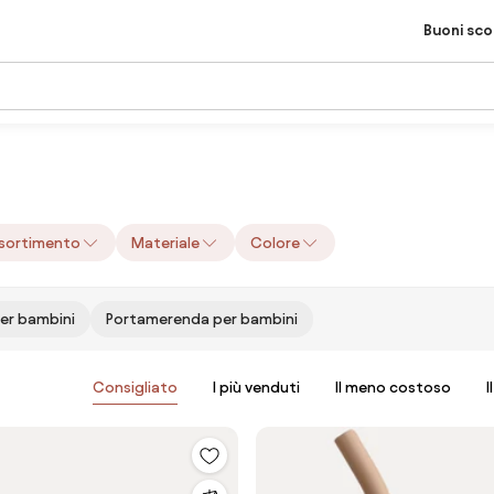
Buoni sc
sortimento
Materiale
Colore
per bambini
Portamerenda per bambini
Consigliato
I più venduti
Il meno costoso
I