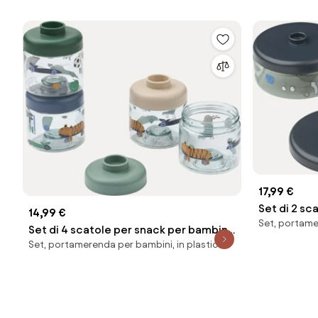
17,99 €
Set di 2 sc
14,99 €
Set, portame
Dominique
Set di 4 scatole per snack per bambini
Set, portamerenda per bambini, in plastica
Dominique