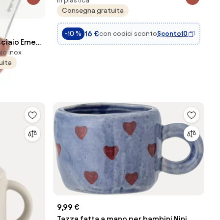
In plastica
acrilico e ecopelle colore verde
Consegna gratuita
16 €
con codici sconto
Sconto10
-10 %
cciaio Eme
io inox
uita
9,99 €
Tazza fatta a mano per bambini Nini