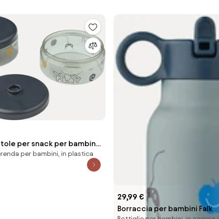
atole per snack per bambini
renda per bambini, in plastica
29,99 €
Borraccia per bambini Falk
Bottiglie per bambini, in acciaio 