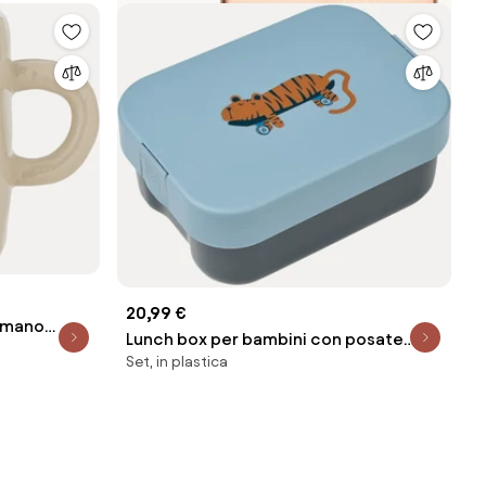
20,99 €
a mano
Lunch box per bambini con posate
Set, in plastica
Kamil