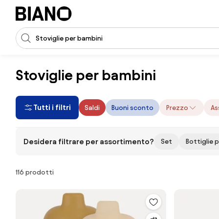
Salta la navigazione, vai al contenuto
Input della ricerca
Salta il contenuto, vai al piè di pagina
Stoviglie per bambini
Tutti i filtri
Saldi
Buoni sconto
Prezzo
As
Desidera filtrare per assortimento?
Set
Bottiglie 
Prodotti
116 prodotti