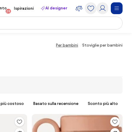
onto
AI designer
Ispirazioni
28
Per bambini
Stoviglie per bambini
l più costoso
Basato sulla recensione
Sconto più alto