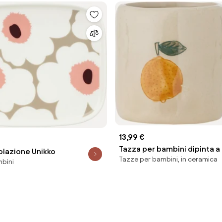
13,99 €
Tazza per bambini dipinta 
olazione Unikko
Tazze per bambini, in ceramica
Agnes
mbini