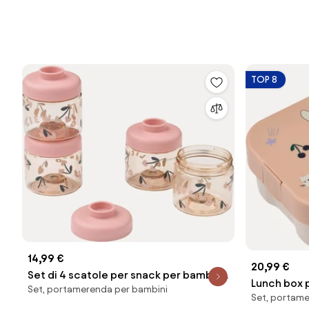
TOP 8
14,99 €
20,99 €
Set di 4 scatole per snack per bambini
Lunch box 
Set, portamerenda per bambini
Dominique
Set, portame
Kamil