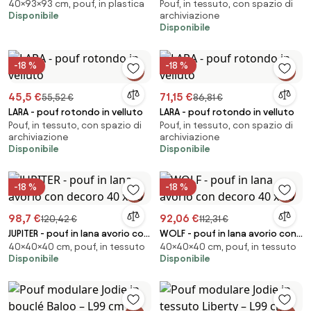
40×93×93 cm, pouf, in plastica
Pouf, in tessuto, con spazio di
Disponibile
archiviazione
Disponibile
-18 %
-18 %
45,5 €
71,15 €
55,52 €
86,81 €
LARA - pouf rotondo in velluto
LARA - pouf rotondo in velluto
Pouf, in tessuto, con spazio di
Pouf, in tessuto, con spazio di
archiviazione
archiviazione
Disponibile
Disponibile
-18 %
-18 %
98,7 €
92,06 €
120,42 €
112,31 €
JUPITER - pouf in lana avorio con
WOLF - pouf in lana avorio con
40×40×40 cm, pouf, in tessuto
40×40×40 cm, pouf, in tessuto
decoro 40 x 40
decoro 40 x 40
Disponibile
Disponibile