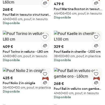
479 €
Pouf Martina Boston in tessuto
268 €
44×106×106 cm, pouf, in tessuto
- L106 cm
Pouf Bali in tessuto strutturato
Disponibile
41×60×60 cm, pouf, in tessuto
gambe oro - L60cm
Disponibile
409 €
329 €
Pouf Torino in velluto - L80 cm
Pouf Kaelle in chenille - L100 cm
41×80×80 cm, pouf, in tessuto
38×100×80 cm, pouf, in plastica
Disponibile
Disponibile
425 €
Pouf Nolio 2 in ciniglia
268 €
36×100×100 cm, pouf, in plastica
Pouf Bali in velluto con gambe
Disponibile
41×60×60 cm, pouf, in tessuto
oro - L60cm
Disponibile