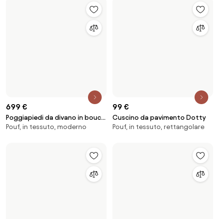
Carica più prodotti
1
2
3
4
5
6
7
8
9
10
Salta il piè di pagina, vai all'inizio della pagina
Scopri,
lasciati ispirare e
sii pienamente
creativo
Ottieni l'accesso a tutte le funzionalità e diventa
parte della community Home&Decor.