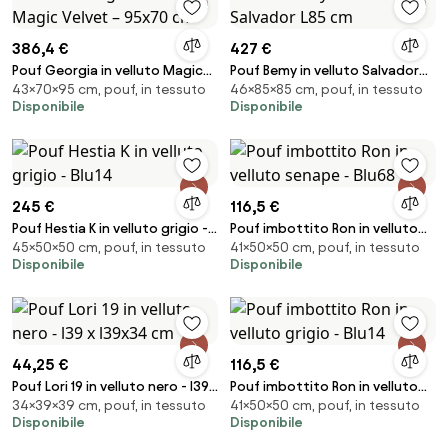
386,4 €
427 €
Pouf Georgia in velluto Magic
Pouf Bemy in velluto Salvador
43×70×95 cm, pouf, in tessuto
46×85×85 cm, pouf, in tessuto
Velvet – 95x70 cm
L85 cm
Disponibile
Disponibile
245 €
116,5 €
Pouf Hestia K in velluto grigio -
Pouf imbottito Ron in velluto
45×50×50 cm, pouf, in tessuto
41×50×50 cm, pouf, in tessuto
Blu14
senape - Blu68
Disponibile
Disponibile
44,25 €
116,5 €
Pouf Lori 19 in velluto nero - l39
Pouf imbottito Ron in velluto
34×39×39 cm, pouf, in tessuto
41×50×50 cm, pouf, in tessuto
x l39x34 cm
grigio - Blu14
Disponibile
Disponibile