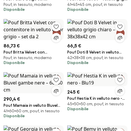
Pouf, in tessuto, moderno
41×45×45 cm, pouf, in tessuto
contenitore – Ø42x41 cm
(tap. 252)
Disponibile
Disponibile
86,73 €
66,5 €
Pouf Britta Velvet con
Pouf Doti B Velvet in velluto
Pouf, in tessuto, moderno
42×38×38 cm, pouf, in tessuto
contenitore in velluto color
grigio chiaro – 38x38x42 cm
Disponibile
Disponibile
grigio – set da 2
245 €
Pouf Hestia K in velluto nero -
290,4 €
45×50×50 cm, pouf, in tessuto
Blu19
Pouf Mamaia in velluto Bluvel
Disponibile
41×60×60 cm, pouf, in tessuto
gambe nere – 60×60 cm
Disponibile