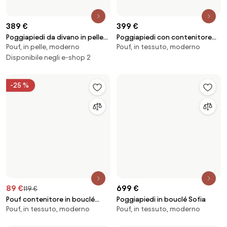
499 €
599 €
Poggiapiedi XL in velluto a
Poggiapiedi XL in teddy bouclé
116×42 cm, pouf, in tessuto
Pouf, in tessuto, moderno
coste Melva, larg. 116 x prof. 42
Alba
cm
Disponibile negli e-shop 2
599 €
849 €
Poggiapiedi XL in teddy bouclé
Poggiapiedi da divano in bouclé
Pouf, in tessuto, moderno
Pouf, in tessuto, moderno
Alba
Lennon
Disponibile negli e-shop 2