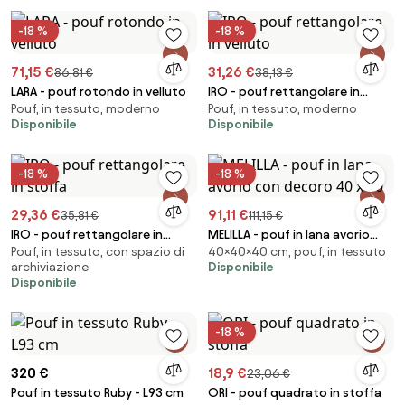
-18 %
-18 %
71,15 €
31,26 €
86,81 €
38,13 €
LARA - pouf rotondo in velluto
IRO - pouf rettangolare in
Pouf, in tessuto, moderno
Pouf, in tessuto, moderno
velluto
Disponibile
Disponibile
-18 %
-18 %
29,36 €
91,11 €
35,81 €
111,15 €
IRO - pouf rettangolare in
MELILLA - pouf in lana avorio
Pouf, in tessuto, con spazio di
40×40×40 cm, pouf, in tessuto
stoffa
con decoro 40 x 40
archiviazione
Disponibile
Disponibile
-18 %
320 €
18,9 €
23,06 €
Pouf in tessuto Ruby - L93 cm
ORI - pouf quadrato in stoffa