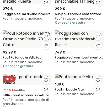
279 €
299 €
Poggiapiedi da divano in velluto
Sun pouf apribile contenitore
Pouf, in tessuto, moderno
Pouf, in tessuto, moderno
con piedini in metallo Fluente
in microfibra smacchiabile T11
Consegna gratuita
beige
92,29 €
749 €
Pouf Rotondo in Velluto
Poggiapiedi con rivestimento
Pouf, in tessuto, moderno
Pouf, in tessuto, moderno
Ottanio con Piedini 70 cm -
sfoderabile Russell
Consegna gratuita
Giotto
-18 %
109 €
Pouf in bouclé Alto
71,15 €
86,81 €
Pouf, in tessuto, moderno
LARA - pouf rotondo in velluto
Pouf, in tessuto, con spazio di
archiviazione