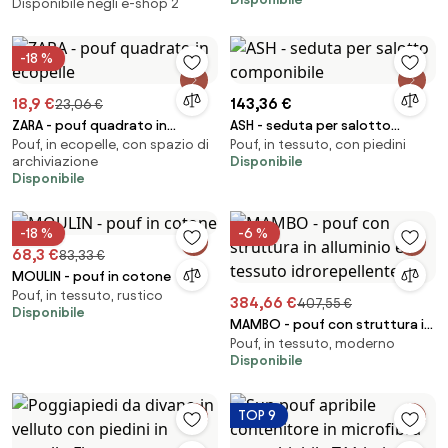
Disponibile negli e-shop 2
-18 %
18,9 €
143,36 €
23,06 €
ZARA - pouf quadrato in
ASH - seduta per salotto
Pouf, in ecopelle, con spazio di
Pouf, in tessuto, con piedini
ecopelle
componibile
archiviazione
Disponibile
Disponibile
-18 %
-6 %
68,3 €
83,33 €
MOULIN - pouf in cotone
Pouf, in tessuto, rustico
384,66 €
407,55 €
Disponibile
MAMBO - pouf con struttura in
Pouf, in tessuto, moderno
alluminio e tessuto
Disponibile
idrorepellente
TOP 9