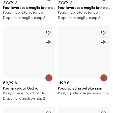
1199 €
Poggiapiedi in pelle Lennon
99 €
Pouf, in pelle, in legno massiccio
Pouf con motivo trapuntato a
Pouf, in tessuto, moderno
zigzag Akesha
389 €
399 €
Poggiapiedi da divano in pelle
Poggiapiedi con contenitore
Pouf, in pelle, moderno
Pouf, in tessuto, moderno
Hunter
Luna
Disponibile negli e-shop 2