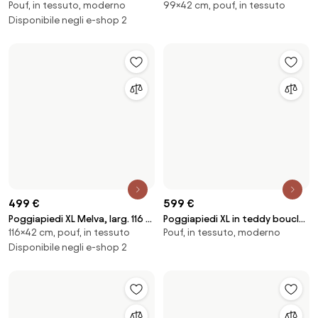
699 €
699 €
Poggiapiedi in teddy Sofia
Poggiapiedi XL in velluto a
Pouf, in tessuto, moderno
116×72 cm, pouf, in tessuto
coste Melva, larg. 116 x prof. 72
cm
499 €
159 €
Poggiapiedi XL Melva, larg. 116 x
Pouf contenitore Alto
116×42 cm, pouf, in tessuto
Pouf, in tessuto, moderno
prof. 42 cm
Disponibile negli e-shop 2
Disponibile negli e-shop 2