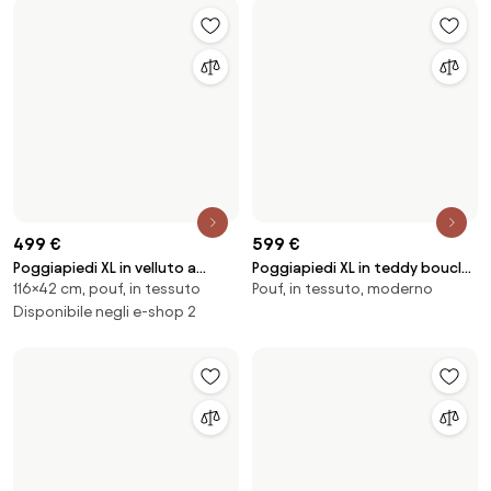
849 €
399 €
Poggiapiedi da divano in bouclé
Poggiapiedi in velluto a coste
Pouf, in tessuto, moderno
99×42 cm, pouf, in tessuto
Lennon
Melva, larg. 99 x prof. 42 cm
Disponibile negli e-shop 2