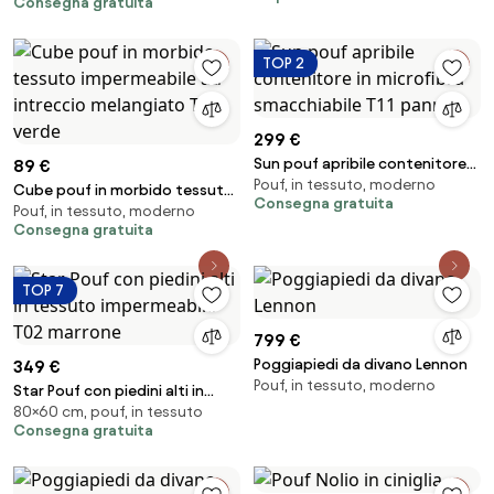
Consegna gratuita
tortora
TOP 2
299 €
Sun pouf apribile contenitore
89 €
Pouf, in tessuto, moderno
in microfibra smacchiabile T11
Cube pouf in morbido tessuto
Consegna gratuita
panna
Pouf, in tessuto, moderno
impermeabile ad intreccio
Consegna gratuita
melangiato T06 verde
TOP 7
799 €
Poggiapiedi da divano Lennon
349 €
Pouf, in tessuto, moderno
Star Pouf con piedini alti in
80×60 cm, pouf, in tessuto
tessuto impermeabile T02
Consegna gratuita
marrone