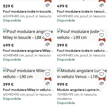
529 €
499 €
Pouf modulare Jodie in bouclé
Pouf modulare Jodie in tessuto
40×99×80 cm, pouf, in tessuto
40×99×80 cm, pouf, in tessuto
Baloo – L99 cm
Liberty – L99 cm
Disponibile
Disponibile
499 €
399 €
Pouf modulare angolare Miley in
Pouf modulare Jodie in velluto –
40×88×88 cm, pouf, in tessuto
40×99×80 cm, pouf, in tessuto
bouclé – L88 cm
L99 cm
Disponibile
Disponibile
399 €
999 €
Pouf modulare Miley in velluto –
Modulo angolare Lupine in
40×90×90 cm, pouf, in tessuto
70×185×95 cm, in tessuto,
L90 cm
velluto Venus – L185 cm
Disponibile
moderno
Disponibile