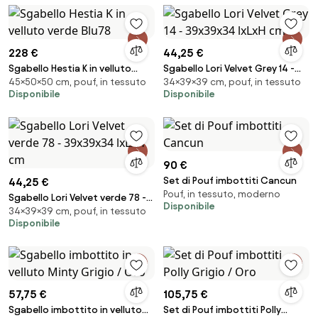
228 €
44,25 €
Sgabello Hestia K in velluto
Sgabello Lori Velvet Grey 14 -
45×50×50 cm, pouf, in tessuto
34×39×39 cm, pouf, in tessuto
verde Blu78
39x39x34 lxLxH cm
Disponibile
Disponibile
90 €
Set di Pouf imbottiti Cancun
44,25 €
Pouf, in tessuto, moderno
Sgabello Lori Velvet verde 78 -
Disponibile
34×39×39 cm, pouf, in tessuto
39x39x34 lxLxH cm
Disponibile
57,75 €
105,75 €
Sgabello imbottito in velluto
Set di Pouf imbottiti Polly