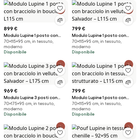
899 €
799 €
Modulo Lupine 1 posto con
Modulo Lupine 1 posto con
70×115×95 cm, in tessuto,
70×115×95 cm, in tessuto,
bracciolo in bouclé – L115 cm
bracciolo in velluto Salvador –
moderno
moderno
L115 cm
Disponibile
Disponibile
969 €
799 €
Modulo Lupine 3 posti con
Modulo Lupine 1 posto con
70×175×95 cm, in tessuto,
70×115×95 cm, in tessuto,
bracciolo in velluto Salvador –
bracciolo in tessuto
moderno
moderno
L175 cm
strutturato – L115 cm
Disponibile
Disponibile