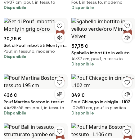
41×37 cm, pouf, in tessuto
Pouf, in tessuto, moderno
Minty Grigio / Oro
Grigio / Oro
Disponibile
Disponibile
70,25 €
Set di Pouf imbottiti Monty in
57,75 €
Pouf, in tessuto, moderno
grigio/oro
Sgabello imbottito in velluto
Disponibile
41×37 cm, pouf, in tessuto
verde/oro Minty Velvet
Disponibile
436 €
349 €
Pouf Martina Boston in tessuto
Pouf Chicago in ciniglia - L102
44×95×65 cm, pouf, in tessuto
102×80 cm, pouf, in plastica
L95 cm
cm
Disponibile
Disponibile