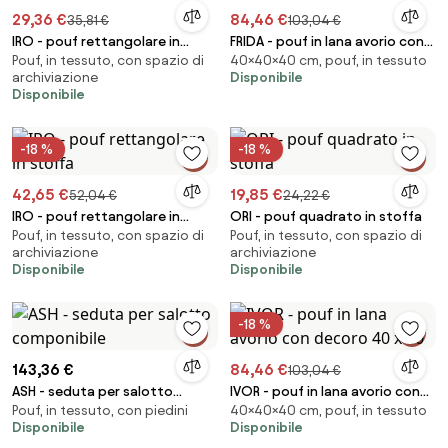
29,36 €
84,46 €
35,81 €
103,04 €
IRO - pouf rettangolare in
FRIDA - pouf in lana avorio con
Pouf, in tessuto, con spazio di
40×40×40 cm, pouf, in tessuto
stoffa
decoro 40 x 40
archiviazione
Disponibile
Disponibile
-18 %
-18 %
42,65 €
19,85 €
52,04 €
24,22 €
IRO - pouf rettangolare in
ORI - pouf quadrato in stoffa
Pouf, in tessuto, con spazio di
Pouf, in tessuto, con spazio di
stoffa
archiviazione
archiviazione
Disponibile
Disponibile
-18 %
143,36 €
84,46 €
103,04 €
ASH - seduta per salotto
IVOR - pouf in lana avorio con
Pouf, in tessuto, con piedini
40×40×40 cm, pouf, in tessuto
componibile
decoro 40 x 40
Disponibile
Disponibile