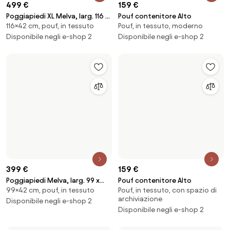
699 €
99 €
Poggiapiedi da divano in bouclé
Cuscino da pavimento Dotty
Pouf, in tessuto, moderno
Pouf, in tessuto, rettangolare
Wolke
369 €
999 €
Poggiapiedi Alba
Poggiapiedi XL Felix
Pouf, in tessuto, moderno
Pouf, in tessuto, moderno
Disponibile negli e-shop 2
Disponibile negli e-shop 2