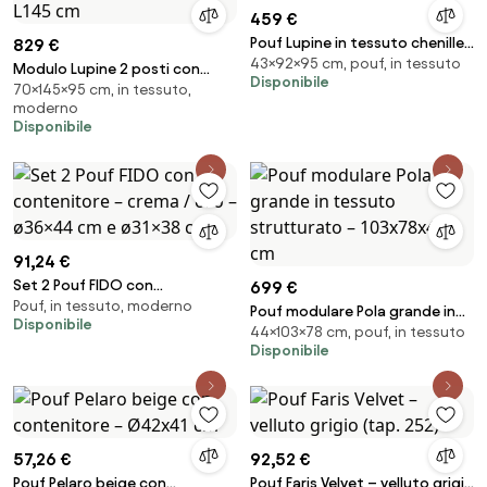
459 €
Pouf Lupine in tessuto chenille
829 €
43×92×95 cm, pouf, in tessuto
– 92×95 cm
Modulo Lupine 2 posti con
Disponibile
70×145×95 cm, in tessuto,
bracciolo in bouclé – L145 cm
moderno
Disponibile
91,24 €
Set 2 Pouf FIDO con
699 €
Pouf, in tessuto, moderno
contenitore – crema / oro –
Pouf modulare Pola grande in
Disponibile
ø36×44 cm e ø31×38 cm
44×103×78 cm, pouf, in tessuto
tessuto strutturato –
Disponibile
103x78x44 cm
57,26 €
92,52 €
Pouf Pelaro beige con
Pouf Faris Velvet – velluto grigio