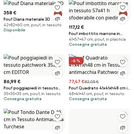
358 €
Pouf Diana materiale 3D
42×82×60 cm, pouf, in tessuto
117,12 €
Disponibile
Pouf imbottito marrone in
41×57×47 cm, pouf, in plastica
tessuto 57x41 h sfoderabile
Consegna gratuita
con piedini
-6 %
86,99 €
77,47 €
82,05 €
Pouf poggiapiedi in tessuto
Pouf Quadrato 41x41xh48 cm in
35×35×35 cm, pouf, in tessuto
48×41×41 cm, pouf, in tessuto
patchwork 35x35 cm EDITOR
Tessuto antimacchia
Consegna gratuita
Consegna gratuita
Patchwork