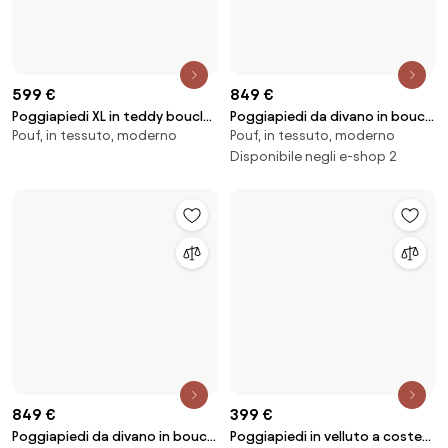
499 €
599 €
Poggiapiedi XL Melva, larg. 116 x
Poggiapiedi XL in teddy bouclé
116×42 cm, pouf, in tessuto
Pouf, in tessuto, moderno
prof. 42 cm
Alba
Disponibile negli e-shop 2