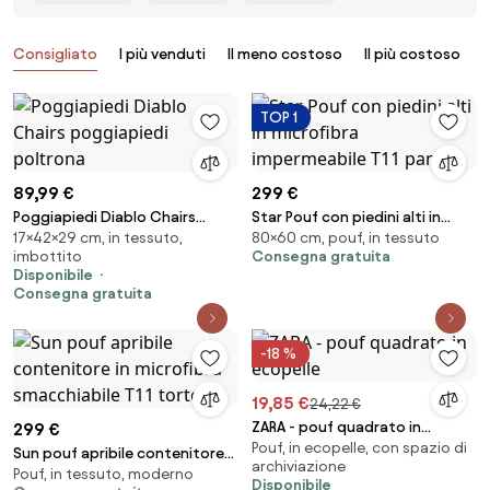
Prodotti
Consigliato
I più venduti
Il meno costoso
Il più costoso
B
TOP 1
89,99 €
299 €
Poggiapiedi Diablo Chairs
Star Pouf con piedini alti in
17×42×29 cm, in tessuto,
80×60 cm, pouf, in tessuto
poggiapiedi poltrona
microfibra impermeabile T11
imbottito
Consegna gratuita
panna
Disponibile
Consegna gratuita
-18 %
19,85 €
24,22 €
ZARA - pouf quadrato in
299 €
Pouf, in ecopelle, con spazio di
ecopelle
Sun pouf apribile contenitore
archiviazione
Pouf, in tessuto, moderno
in microfibra smacchiabile T11
Disponibile