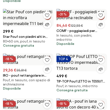
Disponibile
-31 %
84,46 €
122,55 €
COMF - poggiapiedi per
299 €
In tessuto, con piedini,
poltrona reclinabile
Star Pouf con piedini alti in
imbottito
80×60 cm, pouf, in tessuto
microfibra impermeabile T11
Disponibile
Consegna gratuita
beige
-18 %
TOP 4
29,36 €
35,81 €
IRO - pouf rettangolare in
499 €
Pouf, in tessuto, con spazio di
stoffa
TIP-TOP Pouf LETTO in TESSUTO
archiviazione
Pouf, in tessuto, imbottito
impermeabile T13 tortora
Disponibile
Consegna gratuita
-18 %
-18 %