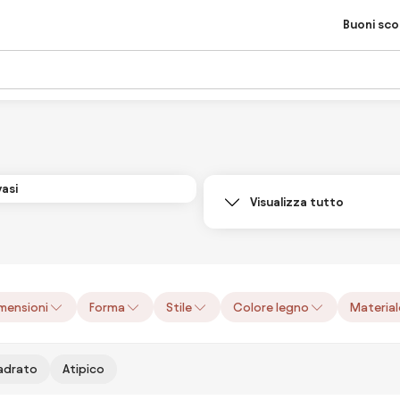
Buoni sc
asi
Visualizza tutto
mensioni
Forma
Stile
Colore legno
Material
adrato
Atipico