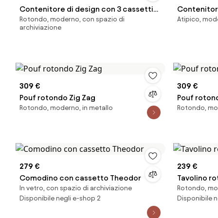
Contenitore di design con 3 cassetti
Contenitor
Rotondo, moderno, con spazio di
Atipico, mod
Componibili, alt. 70 cm
Componibili
archiviazione
309 €
309 €
Pouf rotondo Zig Zag
Pouf roton
Rotondo, moderno, in metallo
Rotondo, mod
279 €
239 €
Comodino con cassetto Theodor
Tavolino r
In vetro, con spazio di archiviazione
Rotondo, m
Disponibile negli e-shop 2
Disponibile n