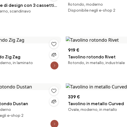
Rotondo, moderno
e di design con 3 cassetti
Disponibile negli e-shop 2
erno, scandinavo
, alt. 59 cm
919 €
do Zig Zag
Tavolino rotondo Rivet
erno, in laminato
Rotondo, in metallo, industriale
339 €
otondo Dustan
Tavolino in metallo Curved
oderno
Ovale, moderno, in metallo
egli e-shop 2