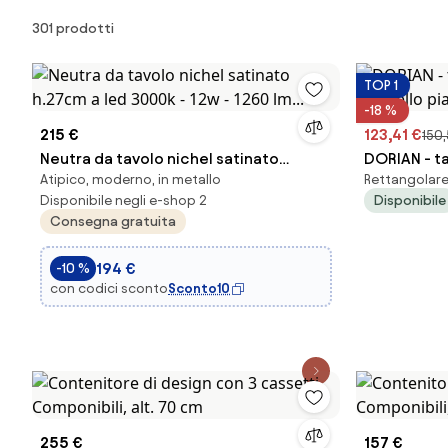
Prodotti
301 prodotti
TOP 1
-18 %
215 €
123,41 €
150,
Neutra da tavolo nichel satinato
DORIAN - t
Atipico, moderno, in metallo
Rettangolare,
h.27cm a led 3000k - 12w - 1260 lm...
massello p
Disponibile negli e-shop 2
Disponibile
Consegna gratuita
194 €
-10 %
con codici sconto
Sconto10
255 €
157 €