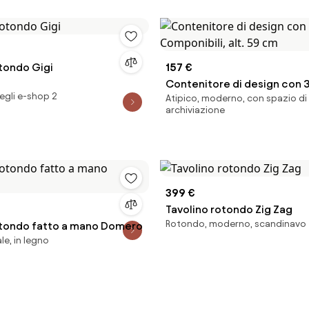
otondo Gigi
157 €
Contenitore di design con 3
egli e-shop 2
Atipico, moderno, con spazio di
Componibili, alt. 59 cm
archiviazione
399 €
Tavolino rotondo Zig Zag
Rotondo, moderno, scandinavo
otondo fatto a mano Domero
e, in legno