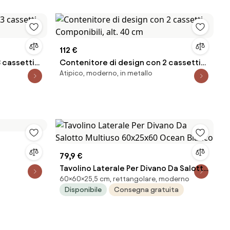
112 €
 cassetti
Contenitore di design con 2 cassetti
Atipico, moderno, in metallo
Componibili, alt. 40 cm
79,9 €
Tavolino Laterale Per Divano Da Salotto
60×60×25,5 cm, rettangolare, moderno
Multiuso 60x25x60 Ocean Bianco
Disponibile
Consegna gratuita