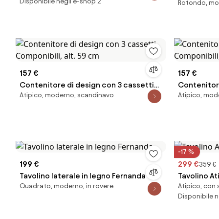
Disponibile negli e-shop 2
Rotondo, mo
Benno
157 €
157 €
Contenitore di design con 3 cassetti
Contenitor
Atipico, moderno, scandinavo
Atipico, mod
Componibili, alt. 59 cm
Componibili
-17 %
199 €
299 €
359 €
Tavolino laterale in legno Fernanda
Tavolino At
Quadrato, moderno, in rovere
Atipico, con 
Disponibile n