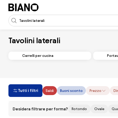
Salta la navigazione, vai al contenuto
Input della ricerca
Salta il contenuto, vai al piè di pagina
Tavolini laterali
Carrelli per cucina
Portav
Tutti i filtri
Saldi
Buoni sconto
Prezzo
Di
Desidera filtrare per forma?
Rotondo
Ovale
Qu