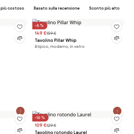
l più costoso
Basato sulla recensione
Sconto più alto
-6 %
149 €
159 €
Tavolino Pillar Whip
Atipico, moderno, in vetro
-16 %
109 €
129 €
Tavolino rotondo Laurel