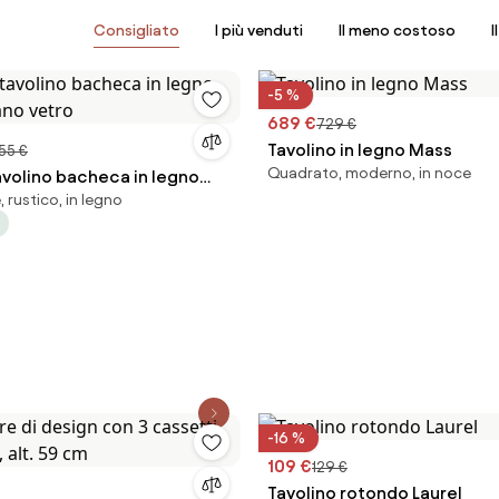
Consigliato
I più venduti
Il meno costoso
I
-5 %
689 €
729 €
Tavolino in legno Mass
55 €
Quadrato, moderno, in noce
avolino bacheca in legno
 rustico, in legno
iano vetro
-16 %
109 €
129 €
Tavolino rotondo Laurel