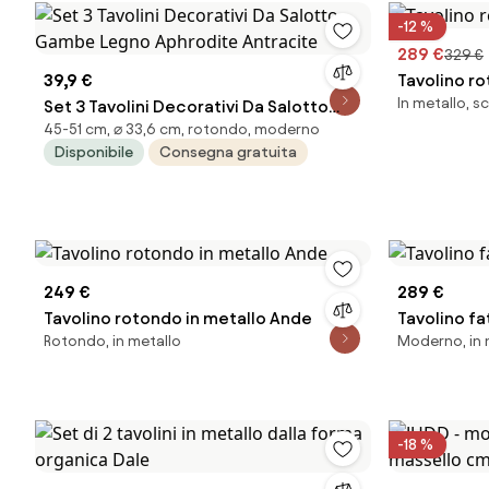
-12 %
289 €
329 €
39,9 €
Tavolino r
In metallo, 
Set 3 Tavolini Decorativi Da Salotto
45-51 cm, ⌀ 33,6 cm, rotondo, moderno
Gambe Legno Aphrodite Antracite
Disponibile
Consegna gratuita
249 €
289 €
Tavolino rotondo in metallo Ande
Tavolino f
Rotondo, in metallo
Moderno, in 
-18 %