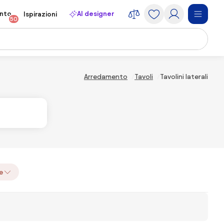
onto
AI designer
Ispirazioni
50
Arredamento
Tavoli
Tavolini laterali
e