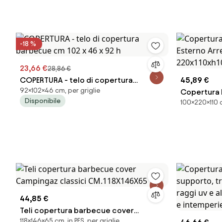
-18 %
23,66 €
28,86 €
COPERTURA - telo di copertura
45,89 €
92×102×46 cm, per griglie
barbecue cm 102 x 46 x 92 h
Copertura 
Disponibile
100×220×110 c
Esterno Ar
220x110xh
44,85 €
Teli copertura barbecue cover
118×146×65 cm, in PES, per griglie