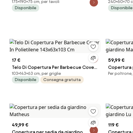
175×190×75 cm, per tavoli
240×60×70 cm
tavolo da ping pong
ombrellone 
Disponibile
Disponibile
17 €
59,99 €
Telo Di Copertura Per Barbecue Cover
Copertura 
103×143×63 cm, per griglie
Per poltrone, 
In Polietilene 143x63x103 Cm
giardino M
Disponibile
Consegna gratuita
49,99 €
119 €
Copertura per sedia da giardino
Copertura p