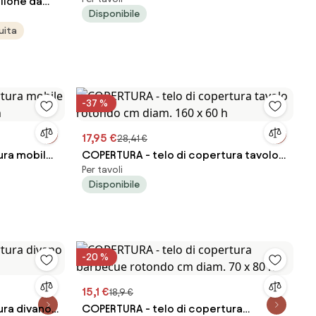
llone da
rotondo cm diam. 160 x 60 h
Disponibile
x
uita
-37 %
17,95 €
28,41 €
ura mobile
COPERTURA - telo di copertura tavolo
Per tavoli
h
rotondo cm diam. 160 x 60 h
Disponibile
-20 %
15,1 €
18,9 €
ura divano
COPERTURA - telo di copertura