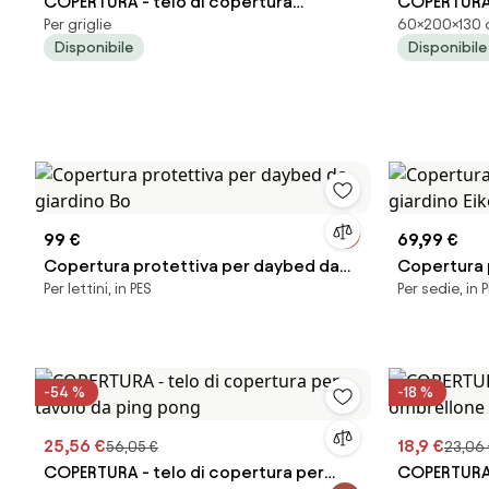
COPERTURA - telo di copertura
COPERTURA 
Per griglie
60×200×130 c
barbecue rotondo cm diam. 70 x 80 h
cm 200 x 13
Disponibile
Disponibile
99 €
69,99 €
Copertura protettiva per daybed da
Copertura 
Per lettini, in PES
Per sedie, in 
giardino Bo
giardino Ei
-54 %
-18 %
25,56 €
18,9 €
56,05 €
23,06
COPERTURA - telo di copertura per
COPERTURA 