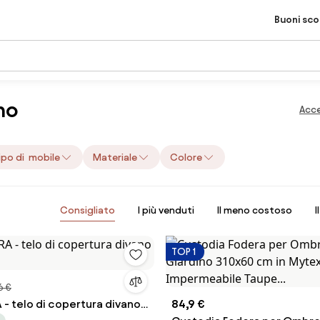
Buoni sc
no
Acce
ipo di mobile
Materiale
Colore
Consigliato
I più venduti
Il meno costoso
I
TOP 1
6 €
- telo di copertura divano
84,9 €