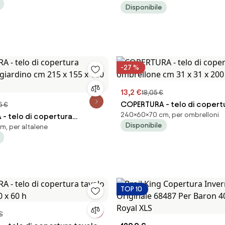
da giardino
Disponibile
-27 %
13,2 €
18,05 €
COPERTURA - telo di copert
5 €
240×60×70 cm, per ombrelloni
- telo di copertura
ombrellone cm 31 x 31 x 200
Disponibile
m, per altalene
giardino cm 215 x 155 x 150
TOP 10
€