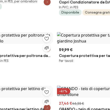
, in PES, per ombrelloni
cm 57 x 23 x 210
Copri Condizionatore da Es
In PVC, in PES
Impermeabile Taglia L in PVC
Disponibile
Consegna grat
Liscia Grigio...
59,99 €
protettiva per poltrona da
Copertura protettiva per ta
in PES
Per tavoli
alo
giardino Joshua
-41 %
27,46 €
46,55 €
rotettiva per lettino da
GRANDO - telo di copertura