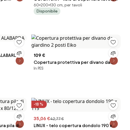
60×200×130 cm, per tavoli
cm 200 x 130 x 60 h
Disponibile
 ALABARDA
109 €
Copertura protettiva per divano da
In PES
giardino 2 posti Eiko
-18 %
35,06 €
42,77 €
ra pila di
LINUX - telo copertura dondolo 190 x