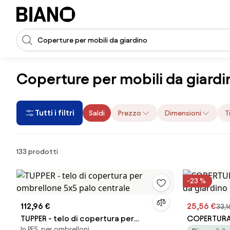
Salta la navigazione, vai al contenuto
Input della ricerca
Salta il contenuto, vai al piè di pagina
Coperture per mobili da giardi
Tutti i filtri
Saldi
Prezzo
Dimensioni
T
Prodotti
133 prodotti
-23 %
112,96 €
25,56 €
33,1
TUPPER - telo di copertura per
COPERTURA 
In PES, per ombrelloni