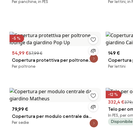
Per panchine, in PES
Per lettini, in 
giardino Joshua
giardino Bo
-5 %
54,99 €
149 €
57,99 €
Copertura protettiva per poltrone
Copertura 
Per poltrone
Per lettini
lounge da giardino Pop Up
giardino C
-12 %
332,4 €
379,
79,99 €
Telo per o
In PES, per o
Copertura per modulo centrale da
Disponibile
Per sedie
giardino Matheus