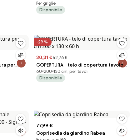
Per griglie
barbecue rotondo cm diam. 70 x 80 h
Disponibile
-29 %
30,31 €
42,76 €
ura per
COPERTURA - telo di copertura tavolo
60×200×130 cm, per tavoli
cm 200 x 130 x 60 h
Disponibile
77,99 €
Coprisedia da giardino Rabea
Per sedie, in PES