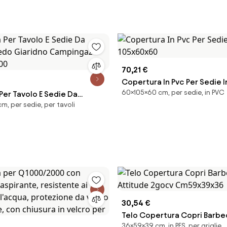
70,21 €
Copertura In Pvc Per Sedie Im
60×105×60 cm, per sedie, in PVC
Per Tavolo E Sedie Da
105x60x60
m, per sedie, per tavoli
redo Giaridno Campingaz
100
30,54 €
Telo Copertura Copri Barb
36×59×39 cm, in PES, per griglie