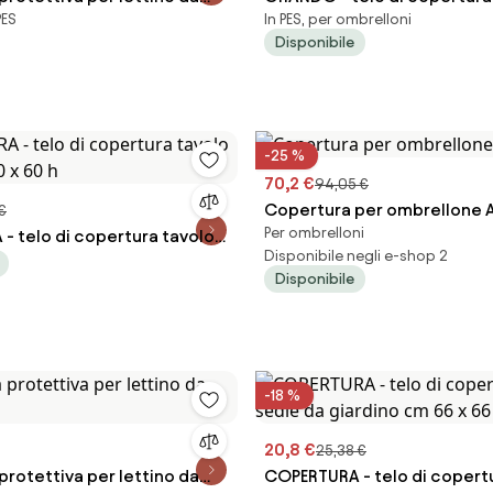
PES
In PES, per ombrelloni
ombrellone
Disponibile
-25 %
70,2 €
94,05 €
Copertura per ombrellone
€
Per ombrelloni
- telo di copertura tavolo
Disponibile negli e-shop 2
0 x 60 h
Disponibile
-18 %
20,8 €
25,38 €
rotettiva per lettino da
COPERTURA - telo di copertu