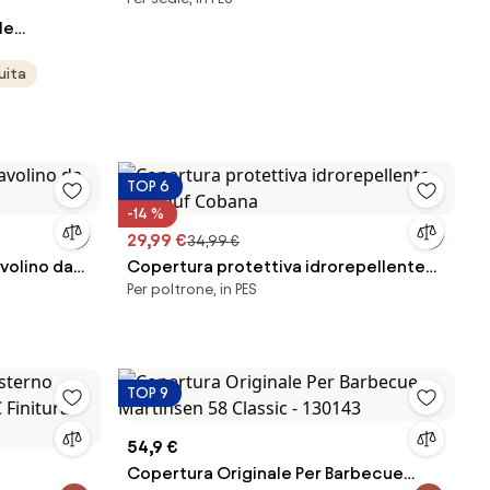
le
00 - Signet
uita
TOP 6
-14 %
29,99 €
34,99 €
volino da
Copertura protettiva idrorepellente
Per poltrone, in PES
per pouf Cobana
TOP 9
54,9 €
Copertura Originale Per Barbecue