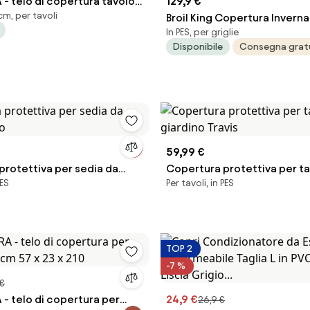
- telo di copertura tavolo
129,9 €
m, per tavoli
0 x 60 h
Broil King Copertura Inverna
In PES, per griglie
Originale 68487 Per Baron 4
Disponibile
Consegna grat
- Royal XLS
59,99 €
protettiva per sedia da
Copertura protettiva per ta
PES
Per tavoli, in PES
ko
giardino Travis
TOP 2
-7 %
 €
- telo di copertura per
24,9 €
26,9 €