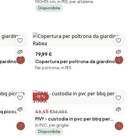
190×115 cm, in PES, per altalene
6 x 80/120 h
115
Disponibile
79,99 €
giardino
Copertura per poltrona da giardino
Per poltrone, in PES
Rabea
-18 %
bq piccola
46,45 €
56,68 €
PIVY - custodia in pvc per bbq per
In PVC, per griglie
STARK
Disponibile