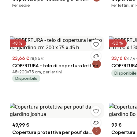
Per sedie
Per lettini, in 
Matheus
giardino Lu
-18 %
-30 %
23,66 €
33,16 €
28,86 €
47,4 
COPERTURA - telo di copertura lettino
COPERTURA 
45×200×75 cm, per lettini
da giardino cm 200 x 75 x 45 h
cm 200 x 13
Disponibile
Disponibile
49,99 €
99 €
Copertura protettiva per pouf da
Copertura p