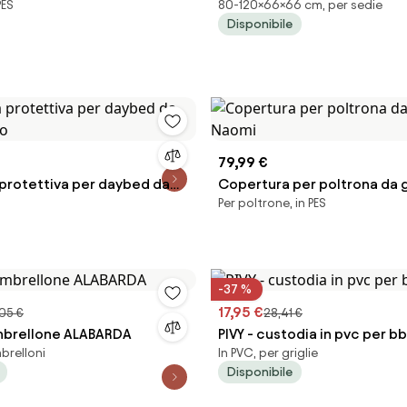
PES
80-120×66×66 cm, per sedie
sedie da giardino cm 66 x 6
Disponibile
79,99 €
protettiva per daybed da
Copertura per poltrona da 
Per poltrone, in PES
aio
Naomi
-37 %
17,95 €
05 €
28,41 €
mbrellone ALABARDA
PIVY - custodia in pvc per b
mbrelloni
In PVC, per griglie
Disponibile