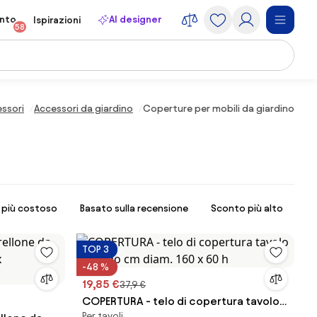
onto
AI designer
Ispirazioni
58
ssori
Accessori da giardino
Coperture per mobili da giardino
l più costoso
Basato sulla recensione
Sconto più alto
TOP 3
-48 %
19,85 €
37,9 €
COPERTURA - telo di copertura tavolo
Per tavoli