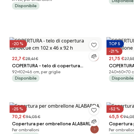
ombrellone 5x5 palo centrale
da giardino
Disponibile
Disponibile
-20 %
TOP 5
-21 %
22,7 €
21,75 €
28,41 €
27,5
COPERTURA - telo di copertura
COPERTURA 
92×102×46 cm, per griglie
240×60×70 cm
barbecue cm 102 x 46 x 92 h
ombrellone
Disponibile
Disponibile
-25 %
-52 %
70,2 €
45,5 €
94,05 €
94,05
Copertura per ombrellone ALABARDA
Copertura 
Per ombrelloni
Per ombrello