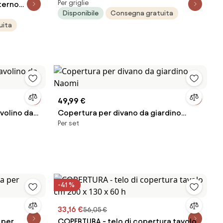
Per griglie
terno
Martinsen 58 Classic - 130143
Disponibile
Consegna gratuita
 Finitura
uita
49,99 €
volino da
Copertura per divano da giardino
Per set
Naomi
-41 %
33,16 €
56,05 €
 per
COPERTURA - telo di copertura tavolo