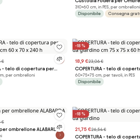
Custodia Fodera per Ombre
310×60 cm, in PES, per ombrelloni
Giardino 310x60 cm in Myte
Disponibile
Consegna grat
Impermeabile Taupe...
-18 %
18,9 €
5 €
23,06 €
- telo di copertura per
COPERTURA - telo di copert
, per ombrelloni
60×75×75 cm, per tavoli, in PES
 cm 60 x 70 x 240 h
da giardino cm 75 x 75 x 60 
Disponibile
-18 %
 €
per ombrellone ALABARDA
21,75 €
26,54 €
ni
COPERTURA - telo di copert