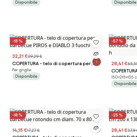
Disponibile
Disponibile
-18 %
-57 %
32,21 €
39,29 €
COPERTURA - telo di copertura per
28,41 €
65,5
Per griglie
barbecue PIROS e DIABLO 3 fuochi
COPERTURA 
Disponibile
150×215×155 c
dondolo da 
Disponibile
h
-18 %
-25 %
14,15 €
28,41 €
17,27 €
37,9 