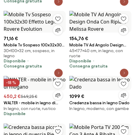
Consegna gratuita
71,16 €
154,76 €
Mobile Tv Sospeso 100x32x30
Mobile TV Ad Angolo Design
30×100×32 cm, sospeso, in
45×177×40 cm, in legno, con
Effetto Legno Rovere Evolution
Onda Con Ripiani Melissa
legno
ruote
Rovere
Disponibile
Disponibile
Consegna gratuita
Consegna gratuita
-18 %
450,2 €
1099 €
549,25 €
WALTER - mobile in legno di
Credenza bassa in legno Dado
In legno, con ruote, rustico
In legno, moderno, con gambe
mogano
Disponibile