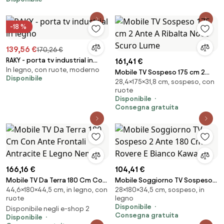
-18 %
139,56 €
170,26 €
RAKY - porta tv industrial in
161,41 €
In legno, con ruote, moderno
legno
Mobile TV Sospeso 175 cm 2
Disponibile
28,4×175×31,8 cm, sospeso, con
Ante A Ribalta Noce Scuro Lume
ruote
Disponibile
Consegna gratuita
166,16 €
104,41 €
Mobile TV Da Terra 180 Cm Con
Mobile Soggiorno TV Sospeso 2
44,6×180×44,5 cm, in legno, con
28×180×34,5 cm, sospeso, in
Ante Frontali Antracite E Legno
Ante 180 Cm Rovere E Bianco
ruote
legno
Nemus
Kaway
Disponibile
Disponibile negli e-shop 2
Consegna gratuita
Disponibile