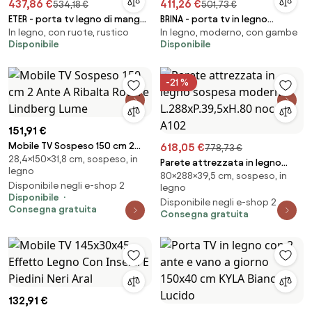
437,86 €
411,26 €
534,18 €
501,73 €
ETER - porta tv legno di mango
BRINA - porta tv in legno
In legno, con ruote, rustico
In legno, moderno, con gambe
bianco
massiccio
Disponibile
Disponibile
-21 %
151,91 €
Mobile TV Sospeso 150 cm 2
618,05 €
778,73 €
28,4×150×31,8 cm, sospeso, in
Ante A Ribalta Rovere Lindberg
Parete attrezzata in legno
legno
Lume
80×288×39,5 cm, sospeso, in
sospesa moderna
Disponibile negli e-shop 2
legno
L.288xP.39,5xH.80 noce A102
Disponibile
Disponibile negli e-shop 2
Consegna gratuita
Consegna gratuita
132,91 €