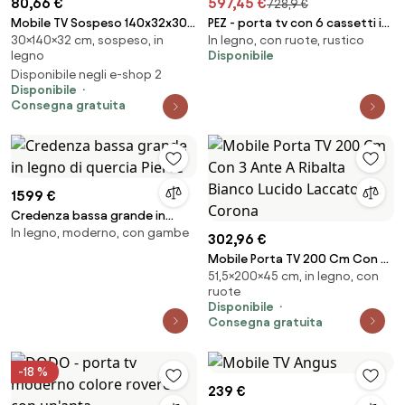
80,66 €
597,45 €
728,9 €
Mobile TV Sospeso 140x32x30
PEZ - porta tv con 6 cassetti in
30×140×32 cm, sospeso, in
In legno, con ruote, rustico
Effetto Legno Rovere E Verde
legno di pino riciclato
legno
Disponibile
Frame
Disponibile negli e-shop 2
Disponibile
Consegna gratuita
1599 €
Credenza bassa grande in
In legno, moderno, con gambe
legno di quercia Pierce
302,96 €
Mobile Porta TV 200 Cm Con 3
51,5×200×45 cm, in legno, con
Ante A Ribalta Bianco Lucido
ruote
Laccato Corona
Disponibile
Consegna gratuita
-18 %
239 €