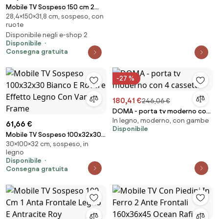
Mobile TV Sospeso 150 cm 2
28,4×150×31,8 cm, sospeso, con
Ante A Ribalta Tortora Lume
ruote
Disponibile negli e-shop 2
Disponibile
Consegna gratuita
-27 %
180,41 €
246,06 €
DOMA - porta tv moderno con
In legno, moderno, con gambe
4 cassetti
61,66 €
Disponibile
Mobile TV Sospeso 100x32x30
30×100×32 cm, sospeso, in
Bianco E Rovere Effetto Legno
legno
Con Vano Frame
Disponibile
Consegna gratuita