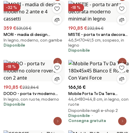
-32 %
-18 %
359 €
190,85 €
531,05 €
232,84 €
MORI - madia di design
MISTIE - porta tv anta decorata
In legno, moderno, con gambe
46,5×170×41,5 cm, sospeso, in
moderno 2 ante e 4 cassetti
moderno minimal in legno
Disponibile
legno
Disponibile
-18 %
190,85 €
166,16 €
232,84 €
DODO - porta tv moderno
Mobile Porta Tv Da Terra
In legno, con ruote, moderno
44,6×180×44,8 cm, in legno, con
colore rovere con 2 ante
180x45x45 Bianco E Rovere Con
Disponibile
ruote
Vani Force
Disponibile negli e-shop 2
Disponibile
Consegna gratuita