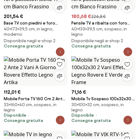
201,54 €
180,68 €
226,8 €
Base TV con piedini e foro
Pensile TV a ribalta con foro
40×173×39,5 cm, in legno,
40×133×39,5 cm, sospeso, in
passacavi Isoka 173 cm Bianco
passacavi Isoka 133 cm Bianco
moderno
legno
Frassino
Frassino
Disponibile negli e-shop 2
Disponibile negli e-shop 2
Consegna gratuita
Consegna gratuita
112,01 €
71,16 €
Mobile Porta TV 160 Cm 2 Ante
Mobile Tv Sospeso 100x32x30 2
33×160×40 cm, sospeso, in
30×100×32 cm, sospeso, in
2 Vani A Giorno Rovere Effetto
Vani Effetto Legno Rovere E
legno
legno
Legno Artika
Verde Frame
Disponibile
Disponibile
Consegna gratuita
Consegna gratuita