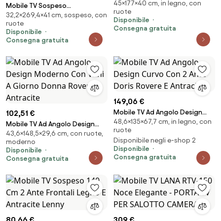
45×177×40 cm, in legno, con
Onda Con Ripiani Melissa Noce
Mobile TV Sospeso
ruote
Chiaro
32,2×269,4×41 cm, sospeso, con
270x40x32h Con Vano
Disponibile
ruote
Decoder Lewis Rovere E Grigio
Consegna gratuita
Disponibile
Chiaro
Consegna gratuita
149,06 €
Mobile TV Ad Angolo Design
102,51 €
48,6×135×67,7 cm, in legno, con
Curvo Con 2 Ante Doris Rovere
Mobile TV Ad Angolo Design
ruote
E Antracite
43,6×148,5×29,6 cm, con ruote,
Moderno Con Vani A Giorno
Disponibile negli e-shop 2
moderno
Donna Rovere E Antracite
Disponibile
Disponibile
Consegna gratuita
Consegna gratuita
80,66 €
309 €