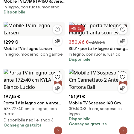
Mobile TV LANA RTV-150 Rovere
In legno, con ruote, moderno
Artisan - PORTA TV PER SALOTTO
Disponibile
CAMERA
-18 %
1299 €
350,46 €
427,56 €
Mobile TV in legno Larsen
BEILY - porta tv legno di mango 1
In legno, moderno, con gambe
In legno, con ruote, rustico
anta scorrevole
Disponibile
197,15 €
151,91 €
Porta TV in legno con 4 ante
Mobile TV Sospeso 140 Cm
48×172×40 cm, in legno, con
30×140×31,6 cm, sospeso, in
172x40 cm KYLA Bianco Lucido
Cannettato 2 Ante Tortora Bali
ruote
legno
Disponibile
Disponibile negli e-shop 3
Consegna gratuita
Consegna gratuita