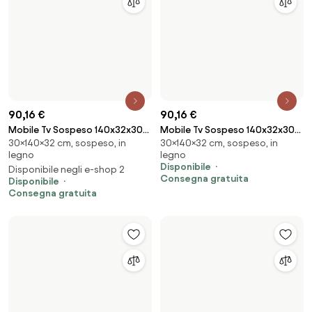
349,51 €
104,41 €
Mobile Porta TV 240 Cm Con 3
Mobile Tv Sospeso 180x32x30
51,5×240×45 cm, sospeso, in
30×180×32 cm, sospeso, in
Ante A Ribalta Bianco Lucido
Effetto Legno Rovere E Rosso
legno
legno
Laccato Corona
Mattone Frame
Disponibile
Disponibile
Consegna gratuita
Consegna gratuita