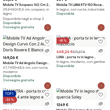
Mobile TV Sospeso 140 Cm 2
Mobile TV LANA RTV-150 Noce
29,6×140×31,6 cm, sospeso, in
In legno, con ruote, industriale
Ante Frontali Legno E Antracite
Elegante - PORTA TV PER
legno
Disponibile
Lenny
SALOTTO CAMERA
Disponibile negli e-shop 2
Disponibile
Consegna gratuita
-18 %
468,26 €
571,27 €
LUNA - porta tv in legno
149,06 €
In legno, moderno, con gambe
massiccio
Mobile TV Ad Angolo Design
Disponibile
67,7×135×48,6 cm, con ruote,
Curvo Con 2 Ante Doris Rovere
moderno
E Bianco
Disponibile
Consegna gratuita
TOP 1
-33 %
1249 €