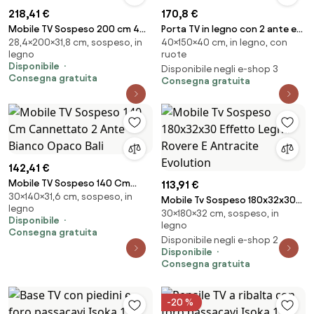
218,41 €
170,8 €
Mobile TV Sospeso 200 cm 4
Porta TV in legno con 2 ante e
28,4×200×31,8 cm, sospeso, in
40×150×40 cm, in legno, con
Ante A Ribalta Nero Opaco
vano a giorno 150x40 cm KYLA
legno
ruote
Lume
Grigio
Disponibile
Disponibile negli e-shop 3
Consegna gratuita
Consegna gratuita
142,41 €
Mobile TV Sospeso 140 Cm
113,91 €
30×140×31,6 cm, sospeso, in
Cannettato 2 Ante Bianco
Mobile Tv Sospeso 180x32x30
legno
Opaco Bali
30×180×32 cm, sospeso, in
Effetto Legno Rovere E
Disponibile
legno
Antracite Evolution
Consegna gratuita
Disponibile negli e-shop 2
Disponibile
Consegna gratuita
-20 %