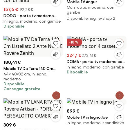
Mobile TV Angus
Con ruote, moderno, con
157,6 €
192,28 €
gambe
DODO - porta tv moderno
Disponibile negli e-shop 2
In legno, moderno, con gambe
colore rovere con un'anta
Disponibile
-18 %
224,1 €
273,41 €
DOMA - porta tv moderno con
180,41 €
In legno, moderno, con gambe
4 cassetti
Mobile TV Da Terra 140 Cm
Disponibile
44×140×32 cm, in legno,
Listellato 2 Ante Nero E Rovere
moderno
Zenith
Disponibile
Consegna gratuita
899 €
Mobile TV in legno Joe
In legno, moderno, scandinavo
309 €