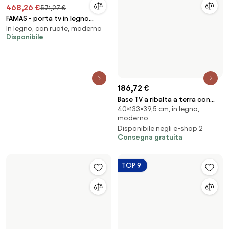
468,26 €
571,27 €
FAMAS - porta tv in legno
186,72 €
In legno, con ruote, moderno
moderno
Base TV a ribalta a terra con
Disponibile
40×133×39,5 cm, in legno,
foro passacavi Isoka 133 cm
moderno
Bianco Frassino
Disponibile negli e-shop 2
Consegna gratuita
TOP 9
217,46 €
218,25 €
Mobile TV Da Terra 150 Cm A 2
Mobile TV Asensio RTV-1 in grigio
45×150×42 cm, in legno,
57×180×42 cm, in legno, con
Ante Cornea Antracite
chiaro/nero - L180 cm
moderno
ruote
Disponibile
Disponibile
Consegna gratuita
-7 %
-7 %