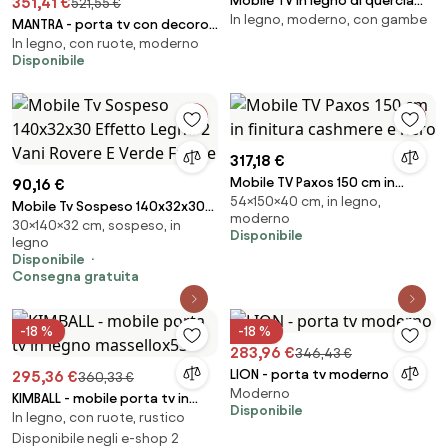
Mobile TV in legno di quercia
351,41 €
521,55 €
In legno, moderno, con gambe
Soley
MANTRA - porta tv con decoro
In legno, con ruote, moderno
4 ante legno e ferro
Disponibile
317,18 €
Mobile TV Paxos 150 cm in
90,16 €
54×150×40 cm, in legno,
finitura cashmere e nero
Mobile Tv Sospeso 140x32x30
moderno
30×140×32 cm, sospeso, in
Effetto Legno 2 Vani Rovere E
Disponibile
legno
Verde Frame
Disponibile
Consegna gratuita
-18 %
-18 %
283,96 €
346,43 €
LION - porta tv moderno
295,36 €
360,33 €
Moderno
KIMBALL - mobile porta tv in
Disponibile
In legno, con ruote, rustico
legno massellox53
Disponibile negli e-shop 2