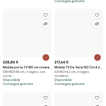
52,16 €
80,66 €
Mobile TV Sospeso 120x20x18
Mobile Tv Sospeso 140x32x30
20×120×18 cm, sospeso, con
30×140×32 cm, sospeso, in
cm 2 Ante E Vano A Giorno
Effetto Legno Rovere Future
ruote
legno
Omega Bianco E Antracite
Disponibile
Disponibile negli e-shop 2
Consegna gratuita
Disponibile
Consegna gratuita