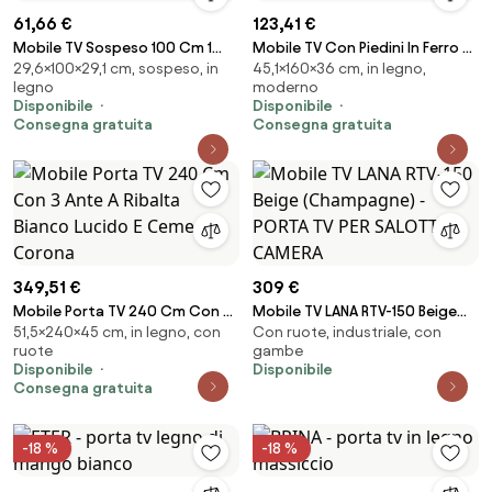
61,66 €
123,41 €
Mobile TV Sospeso 100 Cm 1
Mobile TV Con Piedini In Ferro 2
29,6×100×29,1 cm, sospeso, in
45,1×160×36 cm, in legno,
Anta Frontale Legno E Antracite
Ante Frontali 160x36x45 Ocean
legno
moderno
Roy
Rafia
Disponibile
Disponibile
Consegna gratuita
Consegna gratuita
349,51 €
309 €
Mobile Porta TV 240 Cm Con 3
Mobile TV LANA RTV-150 Beige
51,5×240×45 cm, in legno, con
Con ruote, industriale, con
Ante A Ribalta Bianco Lucido E
(Champagne) - PORTA TV PER
ruote
gambe
Cemento Corona
SALOTTO CAMERA
Disponibile
Disponibile
Consegna gratuita
-18 %
-18 %