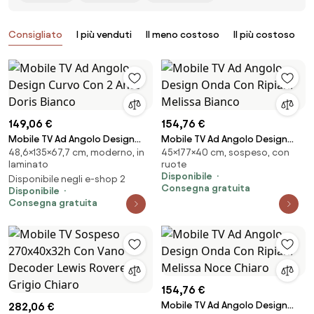
Prodotti
Consigliato
I più venduti
Il meno costoso
Il più costoso
B
149,06 €
154,76 €
Mobile TV Ad Angolo Design
Mobile TV Ad Angolo Design
48,6×135×67,7 cm, moderno, in
45×177×40 cm, sospeso, con
Curvo Con 2 Ante Doris Bianco
Onda Con Ripiani Melissa
laminato
ruote
Bianco
Disponibile
Disponibile negli e-shop 2
Consegna gratuita
Disponibile
Consegna gratuita
154,76 €
Mobile TV Ad Angolo Design
282,06 €