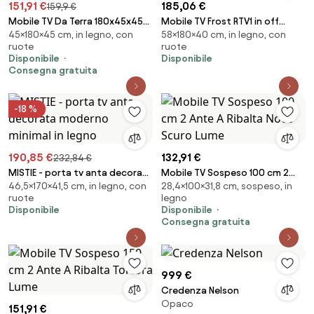
151,91 €
185,06 €
159,9 €
Mobile TV Da Terra 180x45x45
Mobile TV Frost RTV1 in off
45×180×45 cm, in legno, con
58×180×40 cm, in legno, con
Bianco E Rovere Effetto Legno
white + rovere alpino –
ruote
ruote
Frame
180x40x58 cm
Disponibile
Disponibile
Consegna gratuita
-18 %
190,85 €
132,91 €
232,84 €
MISTIE - porta tv anta decorata
Mobile TV Sospeso 100 cm 2
46,5×170×41,5 cm, in legno, con
28,4×100×31,8 cm, sospeso, in
moderno minimal in legno
Ante A Ribalta Noce Scuro Lume
ruote
legno
Disponibile
Disponibile
Consegna gratuita
999 €
Credenza Nelson
Opaco
151,91 €