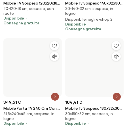
242,15 €
192,21 €
350,55 €
241,62 €
ELLIE - porta tv un anta tre
Base ribalta a terra con piedini
In legno, moderno, con gambe
40×133×39,5 cm, in legno,
cassetti moderno minimal in
Isoka 133 cm Bianco Frassino
Disponibile
moderno
legno
Disponibile negli e-shop 2
Consegna gratuita
-20 %