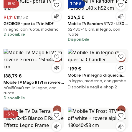
-18 %
TOP 8
91,11 €
204,5 €
111,15 €
GEORGIE - porta TV in MDF
Mobile TV Random RTV2 - L180 x
In legno, con ruote, moderno
52×180×40 cm, in legno, con
L40 x h52 cm
Disponibile
ruote
Disponibile
1199 €
Mobile TV in legno di quercia
138,79 €
In legno, moderno, con gambe
Chandler
Mobile TV Mago RTV1 in rovere e
Disponibile negli e-shop 2
60×150×40 cm, in legno, con
nero – 150x40x60 cm
ruote
Disponibile
-5 %