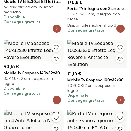
Mobile TV 145x30x45 Effetto
170,8 €
44,6×145×29,6 cm, in legno,
Legno Con Inserti E Piedini Neri
Porta TV in legno con 2 ante e
moderno
Aral
40×150×40 cm, in legno, con
vano a giorno 150x40 cm KYLA
Disponibile
ruote
Bianco Lucido
Consegna gratuita
Disponibile negli e-shop 3
Consegna gratuita
90,16 €
Mobile Tv Sospeso 140x32x30
71,16 €
30×140×32 cm, sospeso, in
Effetto Legno Rovere Evolution
Mobile Tv Sospeso 100x32x30
legno
30×100×32 cm, sospeso, in
Effetto Legno Rovere E
Disponibile
legno
Antracite Evolution
Consegna gratuita
Disponibile
Consegna gratuita