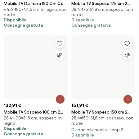
Consegna gratuita
113,91 €
185,16 €
Mobile Tv Sospeso 180x32x30
Mobile Porta TV Basso
30×180×32 cm, sospeso, in
36×155×40 cm, in legno, con
Effetto Legno Rovere E Bianco
155x40x36 Con Vano Decoder
legno
ruote
Evolution
Cemento Daiquiri
Disponibile
Disponibile
Consegna gratuita
Consegna gratuita