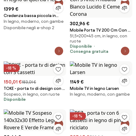
1399 €
Credenza bassa piccola in
In legno, moderno, con gambe
legno di quercia Pierce
302,96 €
Disponibile negli e-shop 2
Mobile Porta TV 200 Cm Con 3
51,5×200×45 cm, in legno, con
Ante A Ribalta Bianco Lucido E
ruote
Cemento Corona
Disponibile
Consegna gratuita
-18 %
150,01 €
1149 €
183,01 €
TOKE - porta tv di design con 3
Mobile TV in legno Larsen
Sospeso, in legno, con ruote
In legno, moderno, con gambe
cassetti
Disponibile
-18 %