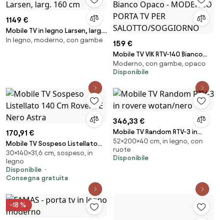
1149 €
Mobile TV in legno Larsen, larg.
In legno, moderno, con gambe
160 cm
159 €
Mobile TV VIK RTV-140 Bianco
Moderno, con gambe, opaco
Opaco - MODERNO PORTA TV
Disponibile
PER SALOTTO/SOGGIORNO
346,33 €
Mobile TV Random RTV-3 in
170,91 €
52×200×40 cm, in legno, con
rovere wotan/nero
Mobile TV Sospeso Listellato
ruote
30×140×31,6 cm, sospeso, in
140 Cm Rovere E Nero Astra
Disponibile
legno
Disponibile
Consegna gratuita
-18 %