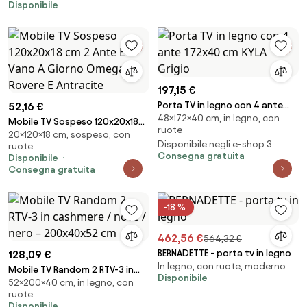
Disponibile
197,15 €
Porta TV in legno con 4 ante
52,16 €
48×172×40 cm, in legno, con
172x40 cm KYLA Grigio
Mobile TV Sospeso 120x20x18
ruote
20×120×18 cm, sospeso, con
cm 2 Ante E Vano A Giorno
Disponibile negli e-shop 3
ruote
Omega Rovere E Antracite
Consegna gratuita
Disponibile
Consegna gratuita
-18 %
462,56 €
564,32 €
BERNADETTE - porta tv in legno
128,09 €
In legno, con ruote, moderno
Mobile TV Random 2 RTV-3 in
Disponibile
52×200×40 cm, in legno, con
cashmere / noce / nero –
ruote
200x40x52 cm
Disponibile