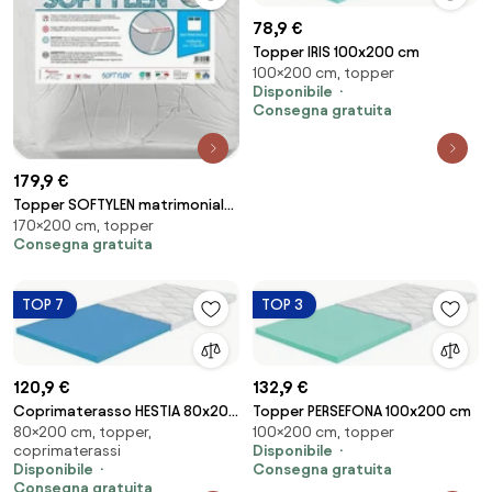
78,9 €
Topper IRIS 100x200 cm
100×200 cm, topper
Disponibile
Consegna gratuita
179,9 €
Topper SOFTYLEN matrimoniale
170×200 cm, topper
170x200 cm
Consegna gratuita
TOP 7
TOP 3
120,9 €
132,9 €
Coprimaterasso HESTIA 80x200
Topper PERSEFONA 100x200 cm
80×200 cm, topper,
100×200 cm, topper
cm
coprimaterassi
Disponibile
Disponibile
Consegna gratuita
Consegna gratuita