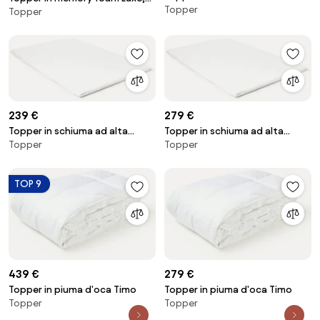
Topper
resilienza Comfort, rigido
Topper
medio morbido
239 €
279 €
Topper in schiuma ad alta
Topper in schiuma ad alta
Topper
Topper
resilienza Comfort, rigido
resilienza Comfort, rigido
TOP 9
439 €
279 €
Topper in piuma d'oca Timo
Topper in piuma d'oca Timo
Topper
Topper