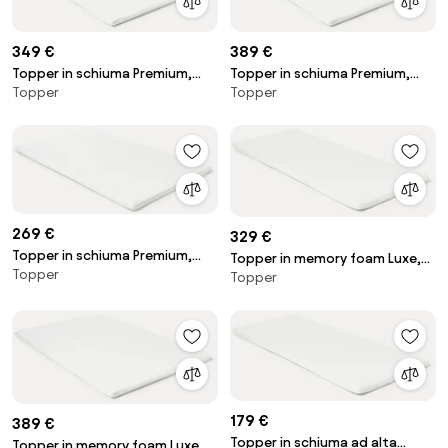
349 €
389 €
Topper in schiuma Premium,
Topper in schiuma Premium,
Topper
Topper
morbido
morbido
269 €
329 €
Topper in schiuma Premium,
Topper in memory foam Luxe,
Topper
morbido
Topper
medio morbido
179 €
389 €
Topper in schiuma ad alta
Topper in memory foam Luxe,