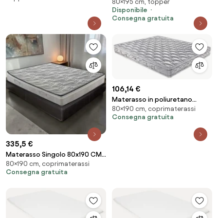
80×195 cm, topper
300 gr/mq con Elastici Air
Disponibile
Traspirante Bianco...
Consegna gratuita
106,14 €
Materasso in poliuretano
80×190 cm, coprimaterassi
80x190 JOLLY con tessuto
Consegna gratuita
damascato
335,5 €
Materasso Singolo 80x190 CM
80×190 cm, coprimaterassi
400 molle insachettate e
Consegna gratuita
memory TECHNOLOGY