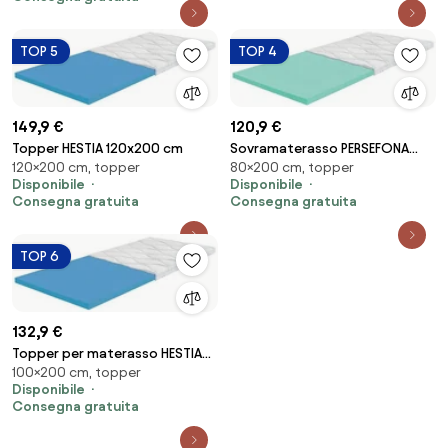
TOP 5
TOP 4
149,9 €
120,9 €
Topper HESTIA 120x200 cm
Sovramaterasso PERSEFONA
120×200 cm, topper
80×200 cm, topper
80x200 cm
Disponibile
Disponibile
Consegna gratuita
Consegna gratuita
TOP 6
132,9 €
Topper per materasso HESTIA
100×200 cm, topper
100x200 cm
Disponibile
Consegna gratuita