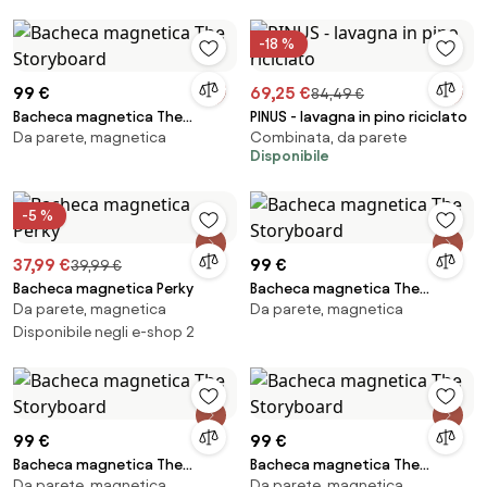
-18 %
99 €
69,25 €
84,49 €
Bacheca magnetica The
PINUS - lavagna in pino riciclato
Da parete, magnetica
Combinata, da parete
Storyboard
Disponibile
-5 %
37,99 €
99 €
39,99 €
Bacheca magnetica Perky
Bacheca magnetica The
Da parete, magnetica
Da parete, magnetica
Storyboard
Disponibile negli e-shop 2
99 €
99 €
Bacheca magnetica The
Bacheca magnetica The
Da parete, magnetica
Da parete, magnetica
Storyboard
Storyboard