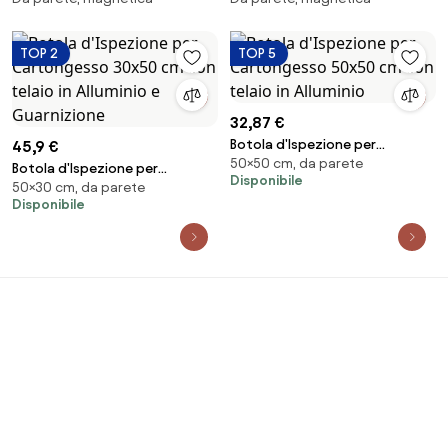
TOP 2
TOP 5
32,87 €
Botola d'Ispezione per
45,9 €
50×50 cm, da parete
Cartongesso 50x50 cm con
Botola d'Ispezione per
Disponibile
telaio in Alluminio
50×30 cm, da parete
Cartongesso 30x50 cm con
Disponibile
telaio in Alluminio e Guarnizione