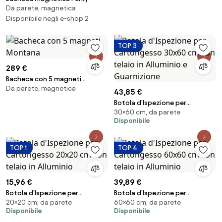
Da parete, magnetica
Disponibile negli e-shop 2
TOP 3
289 €
Bacheca con 5 magneti
Da parete, magnetica
Montana
43,85 €
Botola d'Ispezione per
30×60 cm, da parete
Cartongesso 30x60 cm con
Disponibile
telaio in Alluminio e Guarnizione
TOP 1
TOP 4
15,96 €
39,89 €
Botola d'Ispezione per
Botola d'Ispezione per
20×20 cm, da parete
60×60 cm, da parete
Cartongesso 20x20 cm con
Cartongesso 60x60 cm con
Disponibile
Disponibile
telaio in Alluminio
telaio in Alluminio