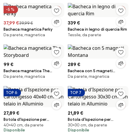
-5 %
37,99 €
339 €
39,99 €
Bacheca magnetica Perky
Bacheca in legno di quercia Rim
Da parete, magnetica
Tessile, da parete
99 €
289 €
Bacheca magnetica The
Bacheca con 5 magneti
Da parete, magnetica
Da parete, magnetica
Storyboard
Montana
TOP 6
TOP 7
27,89 €
21,89 €
Botola d'Ispezione per
Botola d'Ispezione per
40×40 cm, da parete
30×30 cm, da parete
Cartongesso 40x40 cm con
Cartongesso 30x30 cm con
Disponibile
Disponibile
telaio in Alluminio
telaio in Alluminio