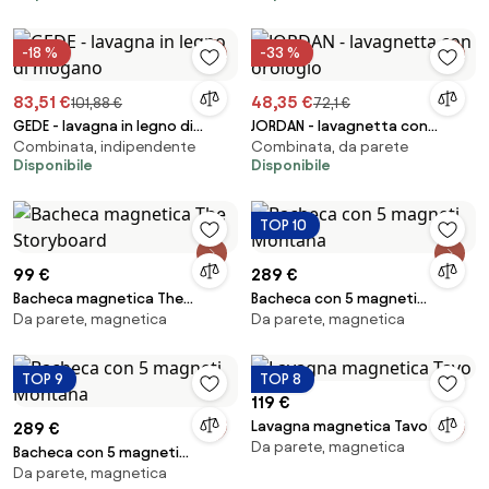
-18 %
-33 %
83,51 €
48,35 €
101,88 €
72,1 €
GEDE - lavagna in legno di
JORDAN - lavagnetta con
Combinata, indipendente
Combinata, da parete
mogano
orologio
Disponibile
Disponibile
TOP 10
99 €
289 €
Bacheca magnetica The
Bacheca con 5 magneti
Da parete, magnetica
Da parete, magnetica
Storyboard
Montana
TOP 9
TOP 8
119 €
Lavagna magnetica Tavo
289 €
Da parete, magnetica
Bacheca con 5 magneti
Da parete, magnetica
Montana