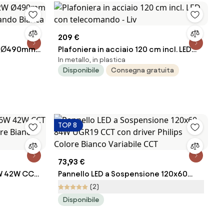
209 €
2W Ø490mm
Plafoniera in acciaio 120 cm incl. LED
In metallo, in plastica
mando
con telecomando - Liv
Disponibile
Consegna gratuita
TOP 8
73,93 €
6W 42W CCT
Pannello LED a Sospensione 120x60
ore Bianco
84W UGR19 CCT con driver Philips
(2)
Colore Bianco Variabile CCT
Disponibile