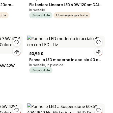
 120cm
Plafoniera Lineare LED 40W 120cmDALI2
In metallo
ps Bianca o
- driver Philips Bianca o nera
uita
Disponibile
Consegna gratuita
53,95 €
Pannello LED moderno in acciaio 40 cm
In metallo, in plastica
 36W 42W
con LED - Liv
Disponibile
s Colore