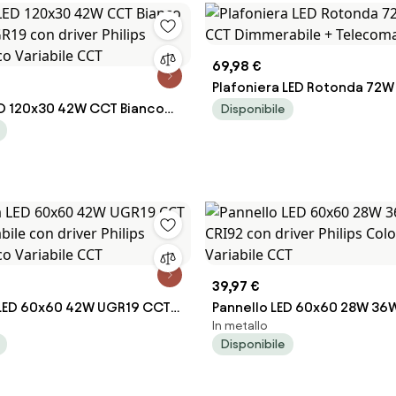
69,98 €
Plafoniera LED Rotonda 7
ED 120x30 42W CCT Bianco
CCT Dimmerabile + Teleco
Disponibile
GR19 con driver Philips
Bianca
nco Variabile CCT
39,97 €
 LED 60x60 42W UGR19 CCT
Pannello LED 60x60 28W 3
In metallo
abile con driver Philips
CRI92 con driver Philips Col
Disponibile
nco Variabile CCT
Variabile CCT