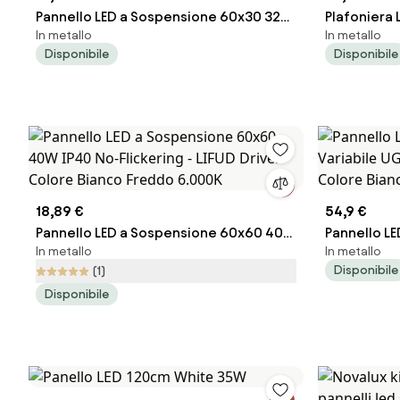
Pannello LED a Sospensione 60x30 32W
Plafoniera
In metallo
In metallo
UGR19 CCT con driver Philips Colore
CCT CRI92 U
Disponibile
Disponibile
Bianco Variabile CCT
Colore Bia
18,89 €
54,9 €
Pannello LED a Sospensione 60x60 40W
Pannello L
In metallo
In metallo
IP40 No-Flickering - LIFUD Driver Colore
Variabile U
Disponibile
(1)
Bianco Freddo 6.000K
Colore Bia
Disponibile