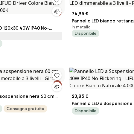
74,95 €
Pannello LED bianco rettan
In metallo
ED 120x30 40W IP40 No-
LED dimmerabile a 3 livelli -
Disponibile
- LIFUD Driver Colore Bianco
.000K
sospensione nera 60 cm
23,85 €
erabile a 3 livelli - Girello
Pannello LED a Sospensione
Consegna gratuita
40W IP40 No-Flickering - LIF
Disponibile
Colore Bianco Naturale 4.0