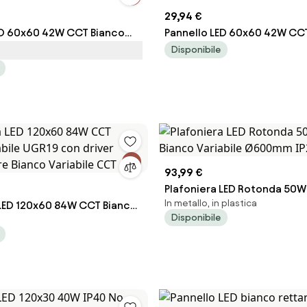
29,94 €
ED 60x60 42W CCT Bianco
Pannello LED 60x60 42W CC
GR19 con driver Philips
Variabile UGR19 CRI92 con dr
Disponibile
nco Variabile CCT
Colore Bianco Variabile CCT
93,99 €
Plafoniera LED Rotonda 50W
In metallo, in plastica
 LED 120x60 84W CCT Bianco
Bianco Variabile Ø600mm IP
Disponibile
GR19 con driver Philips
nco Variabile CCT