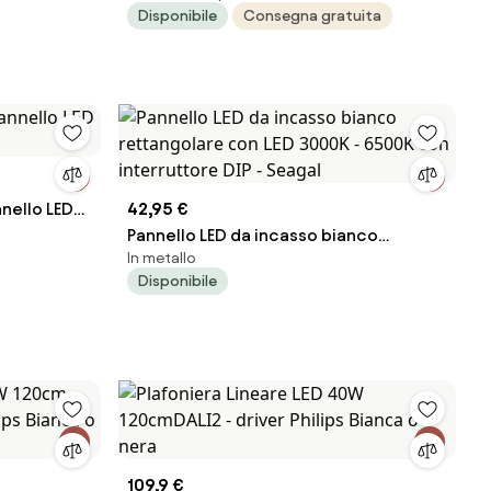
Disponibile
Consegna gratuita
nnello LED
42,95 €
Pannello LED da incasso bianco
In metallo
rettangolare con LED 3000K - 6500K
Disponibile
con interruttore DIP - Seagal
109,9 €