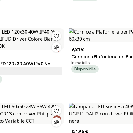
9,81 €
Cornice a Plafoniera per Pa
In metallo
 LED 120x30 40W IP40 No-
60x30 cm
Disponibile
- LIFUD Driver Colore Bianco
00K
121,95 €