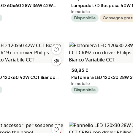
 LED 60x60 28W 36W 42W
Lampada LED Sospesa 40W
In metallo
GR13 con driver Philips
UGR11 DALI2 con driver Phili
Disponibile
Consegna grat
nco Variabile CCT
nera
58,85 €
ED 120x60 42W CCT Bianco
Plafoniera LED 120x30 28W
In metallo
GR19 con driver Philips
CCT CRI92 con driver Philip
Disponibile
nco Variabile CCT
Bianco Variabile CCT