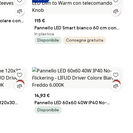
golare con
115 €
 Reeves
Pannello LED Smart bianco 60 cm con
In plastica
LED Dim to Warm con telecomando -
Disponibile
Consegna gratuita
Knob
14,93 €
 120x30
Pannello LED 60x60 40W IP40 No-
UD Driver
Flickering - LIFUD Driver Colore Bianco
Disponibile
00K
Freddo 6.000K