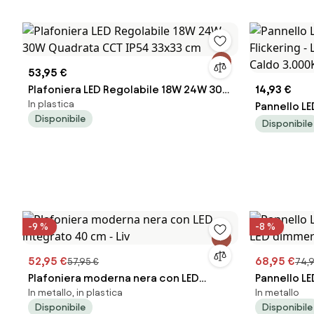
53,95 €
Plafoniera LED Regolabile 18W 24W 30W
14,93 €
In plastica
Quadrata CCT IP54 33x33 cm
Pannello L
Disponibile
Flickering 
Disponibile
Caldo 3.00
-9 %
-8 %
52,95 €
68,95 €
57,95 €
74,9
Plafoniera moderna nera con LED
Pannello L
In metallo, in plastica
In metallo
integrato 40 cm - Liv
dimmerabile
Disponibile
Disponibile