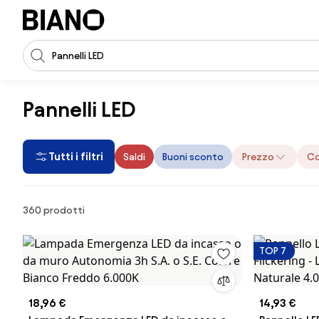
Salta la navigazione, vai al contenuto
Input della ricerca
Salta il contenuto, vai al piè di pagina
Pannelli LED
Tutti i filtri
Saldi
Buoni sconto
Prezzo
Co
Prodotti
360 prodotti
TOP 7
18,96 €
14,93 €