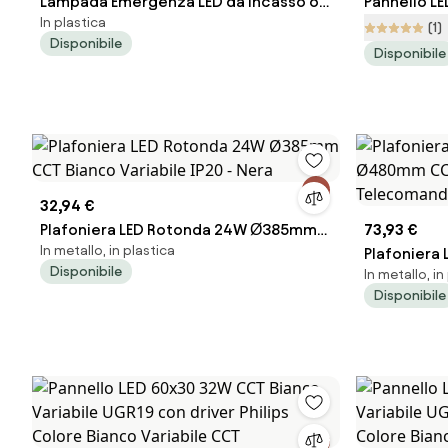
Lampada Emergenza LED da incasso o
Pannello L
In plastica
da muro Autonomia 3h S.A. o S.E. Colore
Flickering 
(1)
Disponibile
Bianco Freddo 6.000K
Naturale 4
Disponibile
32,94 €
Plafoniera LED Rotonda 24W Ø385mm
73,93 €
In metallo, in plastica
CCT Bianco Variabile IP20 - Nera
Plafonier
Disponibile
In metallo, in
CCT Dimme
Disponibile
Bianca