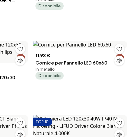
UGR19
Variabile UGR19 con driver Philips
Disponibile
hilips
11,93 €
Cornice per Pannello LED 60x60
In metallo
Disponibile
 120x30
hilips
TOP 10