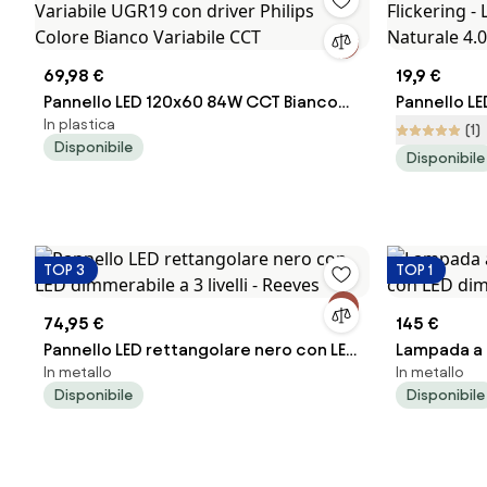
69,98 €
19,9 €
Pannello LED 120x60 84W CCT Bianco
Pannello L
In plastica
Variabile UGR19 con driver Philips
Flickering 
(1)
Disponibile
Colore Bianco Variabile CCT
Naturale 4
Disponibile
TOP 3
TOP 1
74,95 €
145 €
Pannello LED rettangolare nero con LED
Lampada a 
In metallo
In metallo
dimmerabile a 3 livelli - Reeves
con LED dimm
Disponibile
Disponibile