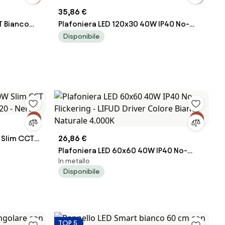
35,86 €
T Bianco
Plafoniera LED 120x30 40W IP40 No-
iver Philips
Flickering - LIFUD Driver Colore Bianco
Disponibile
Naturale 4.000K
 Slim CCT
26,86 €
20 - Nera
Plafoniera LED 60x60 40W IP40 No-
In metallo
Flickering - LIFUD Driver Colore Bianco
Disponibile
Naturale 4.000K
TOP 5