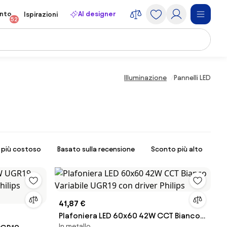
onto
AI designer
Ispirazioni
52
Illuminazione
Pannelli LED
l più costoso
Basato sulla recensione
Sconto più alto
41,87 €
Plafoniera LED 60x60 42W CCT Bianco
In metallo