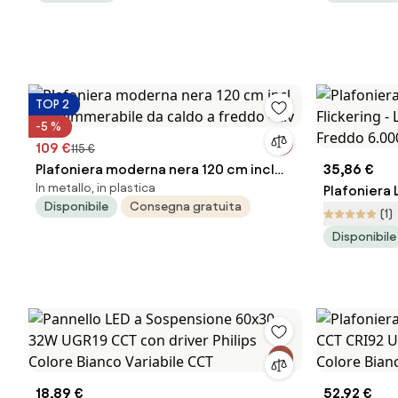
TOP 2
-5 %
109 €
115 €
Plafoniera moderna nera 120 cm incl
35,86 €
In metallo, in plastica
LED dimmerabile da caldo a freddo - Liv
Plafoniera
Disponibile
Consegna gratuita
Flickering 
(1)
Freddo 6.0
Disponibile
18,89 €
52,92 €