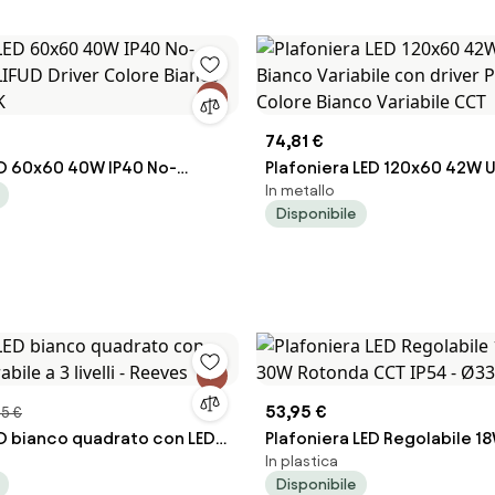
74,81 €
ED 60x60 40W IP40 No-
Plafoniera LED 120x60 42W 
In metallo
- LIFUD Driver Colore Bianco
Bianco Variabile con driver P
Disponibile
0K
Colore Bianco Variabile CCT
53,95 €
5 €
ED bianco quadrato con LED
Plafoniera LED Regolabile 
In plastica
 a 3 livelli - Reeves
Rotonda CCT IP54 - Ø33 cm
Disponibile