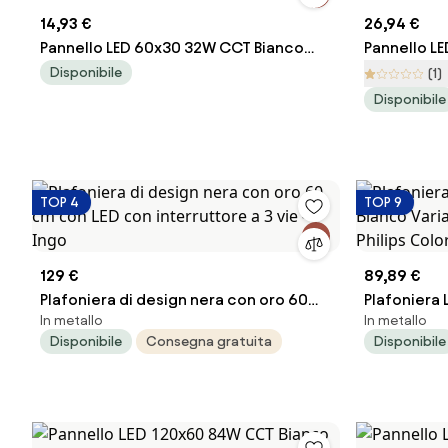
14,93 €
26,94 €
Pannello LED 60x30 32W CCT Bianco
Pannello L
Variabile UGR19 con driver Philips
Variabile U
Disponibile
(1)
Colore Bianco Variabile CCT
Colore Bia
Disponibile
TOP 4
TOP 9
129 €
89,89 €
Plafoniera di design nera con oro 60
Plafoniera
In metallo
In metallo
cm con LED con interruttore a 3 vie -
Variabile U
Disponibile
Consegna gratuita
Disponibile
Ingo
Colore Bia