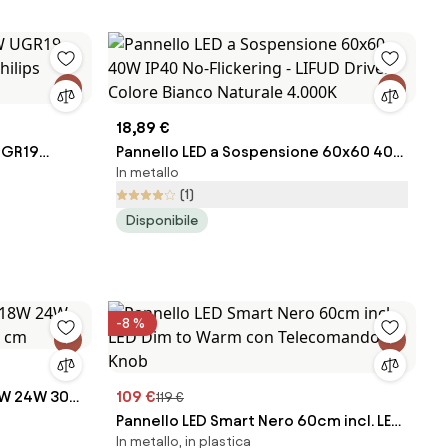
18,89 €
UGR19
Pannello LED a Sospensione 60x60 40W
In metallo
hilips
IP40 No-Flickering - LIFUD Driver Colore
(1)
Bianco Naturale 4.000K
Disponibile
-8 %
18W 24W 30W
109 €
119 €
Pannello LED Smart Nero 60cm incl. LED
In metallo, in plastica
Dim to Warm con Telecomando - Knob