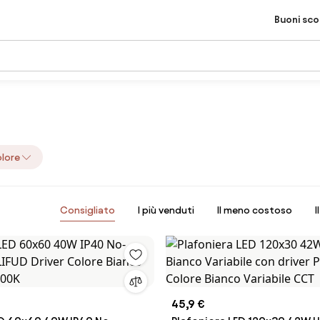
Buoni sc
lore
Consigliato
I più venduti
Il meno costoso
I
45,9 €