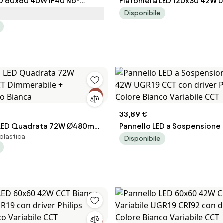
ED 60x60 40W IP40 No-
Plafoniera LED 120x30 42W 
- LIFUD Driver Colore Bianco
Bianco Variabile con driver P
Disponibile
.000K
Colore Bianco Variabile CCT
33,89 €
a LED Quadrata 72W Ø480mm
Pannello LED a Sospensione
 plastica
rabile + Telecomando
42W UGR19 CCT con driver P
Disponibile
Colore Bianco Variabile CCT