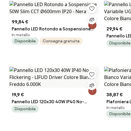
99,84 €
Pannello LED Rotondo a Sospensione
29,94 €
In metallo
50W Slim CCT Ø600mm IP20 - Nera
Pannello L
Disponibile
Consegna gratuita
Variabile U
Disponibile
Colore Bia
19,9 €
38,87 €
Pannello LED 120x30 40W IP40 No-
Plafoniera
In metallo
Flickering - LIFUD Driver Colore Bianco
Bianco Vari
Disponibile
Disponibile
Freddo 6.000K
Colore Bia