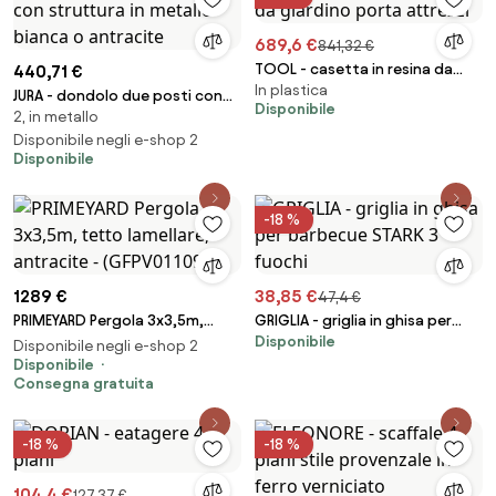
689,6 €
841,32 €
TOOL - casetta in resina da
440,71 €
In plastica
giardino porta attrezzi
JURA - dondolo due posti con
Disponibile
2, in metallo
struttura in metallo bianca o
antracite
Disponibile negli e-shop 2
Disponibile
-18 %
1289 €
38,85 €
47,4 €
PRIMEYARD Pergola 3x3,5m,
GRIGLIA - griglia in ghisa per
Disponibile
tetto lamellare, antracite -
barbecue STARK 3 fuochi
Disponibile negli e-shop 2
(GFPV01109)
Disponibile
Consegna gratuita
-18 %
-18 %
104,4 €
127,37 €