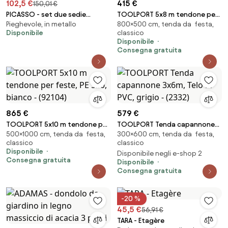
102,5 €
415 €
150,01 €
PICASSO - set due sedie
TOOLPORT 5x8 m tendone per
Pieghevole, in metallo
800×500 cm, tenda da festa,
pieghevoli e tavolo rotondo
feste, PE 350, bianco - (90108)
Disponibile
classico
con decori
Disponibile
Consegna gratuita
865 €
579 €
TOOLPORT 5x10 m tendone per
TOOLPORT Tenda capannone
500×1000 cm, tenda da festa,
300×600 cm, tenda da festa,
feste, PE 550, bianco - (92104)
3x6m, Telo in PVC, grigio -
classico
classico
(2332)
Disponibile
Disponibile negli e-shop 2
Consegna gratuita
Disponibile
Consegna gratuita
-20 %
45,5 €
56,91 €
TARA - Etagère