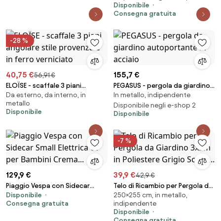
Disponibile
Consegna gratuita
-28 %
40,75 €
155,7 €
56,91 €
ELOÏSE - scaffale 3 piani
PEGASUS - pergola da giardino
Da esterno, da interno, in
In metallo, indipendente
angolare stile provenzale in
autoportante in acciaio
metallo
ferro verniciato
Disponibile negli e-shop 2
Disponibile
Disponibile
-7 %
129,9 €
39,9 €
42,9 €
Piaggio Vespa con Sidecar
Telo di Ricambio per Pergola da
Disponibile
250×255 cm, in metallo,
Small Elettrica 6V per Bambini
Giardino 3x3m in Poliestere
Consegna gratuita
indipendente
Crema...
Grigio Scuro...
Disponibile
Consegna gratuita