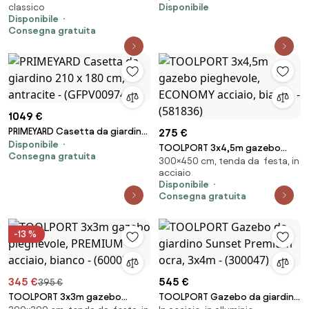
classico
Disponibile
Disponibile
Consegna gratuita
1049 €
PRIMEYARD Casetta da giardino
275 €
Disponibile
210 x 180 cm, antracite -
TOOLPORT 3x4,5m gazebo
Consegna gratuita
(GFPV00974)
300×450 cm, tenda da festa, in
pieghevole, ECONOMY acciaio,
acciaio
bianco - (581836)
Disponibile
Consegna gratuita
-13 %
345 €
545 €
395 €
TOOLPORT 3x3m gazebo
TOOLPORT Gazebo da giardino