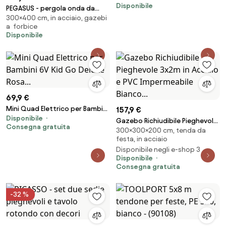
Disponibile
giardino porta attrezzi
PEGASUS - pergola onda da
300×400 cm, in acciaio, gazebi
giardino addossata in acciaio 3
a forbice
x 4 m
Disponibile
69,9 €
Mini Quad Elettrico per Bambini
157,9 €
Disponibile
6V Kid Go Deluxe Rosa...
Gazebo Richiudibile Pieghevole
Consegna gratuita
300×300×200 cm, tenda da
3x2m in Acciaio e PVC
festa, in acciaio
Impermeabile Bianco...
Disponibile negli e-shop 3
Disponibile
Consegna gratuita
-32 %