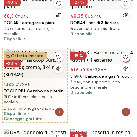
-38 %
-27 %
68,3 €
48,35 €
110,1 €
66,41 €
DORIAN - eatagere 4 piani
DORIAN - set di 3 fioriere
Da esterno, da interno, in
Provenzale, per più di uno
quadrato
metallo
Disponibile
Disponibile
Offerta limitata
-18 %
-23 %
519,56 €
633,86 €
STARK - Barbecue a gas 4 fuochi
A gas, con supporto, con
+ 1 esterno
1325 €
1729 €
bruciatore laterale
TOOLPORT Gazebo da giardino
Disponibile
300×400 cm, classico, in
Hardtop Sunset Superior,
acciaio
crema, 3x4 m - (301349)
Disponibile negli e-shop 2
Disponibile
Consegna gratuita
-18 %