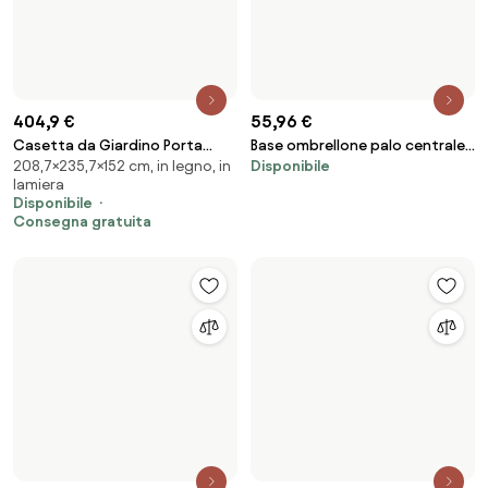
278,25 €
361,9 €
BACTRUS - ombrellone da
Casetta Box da Giardino in
Rettangolare, con palo laterale,
177,5×246×192,5 cm, in lamiera
giardino decentrato 3 x 4 m
Lamiera Verde 246x192.5x177.5
regolabile
Disponibile
cm...
Disponibile
Consegna gratuita