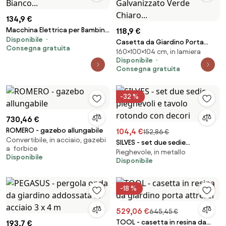
134,9 €
Macchina Elettrica per Bambini
118,9 €
Disponibile
12V con Licenza Mercedes CLS
Casetta da Giardino Porta
Consegna gratuita
Small Bianco...
160×100×104 cm, in lamiera
Attrezzi 100x104x160 cm con
Disponibile
Porta in Acciaio Galvanizzato
Consegna gratuita
Verde Chiaro...
-32 %
730,46 €
ROMERO - gazebo allungabile
104,4 €
152,86 €
Convertibile, in acciaio, gazebi
SILVES - set due sedie
a forbice
Pieghevole, in metallo
pieghevoli e tavolo rotondo
Disponibile
Disponibile
con decori
-18 %
529,06 €
645,45 €
TOOL - casetta in resina da
193,7 €