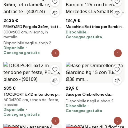
2435 €
134,9 €
PRIMEYARD Pergola 3x6m, tetto
Macchina Elettrica per Bambini
300×600 cm, in legno, in
Disponibile
lamellare, antracite - (400124)
12V con Licenza Mercedes CLS
metallo
Consegna gratuita
Small Rosa...
Disponibile negli e-shop 2
Disponibile
Consegna gratuita
635 €
29,9 €
TOOLPORT 6x12 m tendone per
Base per Ombrellone da
600×1200 cm, tenda da festa,
feste, PE 350, bianco - (90109)
Giardino Kg 15 con Tubo Ø38
Disponibile negli e-shop 2
classico
mm...
Disponibile
Disponibile
Consegna gratuita
Consegna gratuita