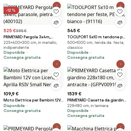
-12 %
525 €
545 €
595 €
PRIMEYARD Pergola 3x4m,
TOOLPORT 5x10 m tendone per
225×400×300 cm, in metallo,
500×1000 cm, tenda da festa,
parasole, pietra - (400102)
feste, PE 450, bianco - (91116)
indipendente
classico
Disponibile
Disponibile
Consegna gratuita
Consegna gratuita
109,9 €
1539 €
Moto Elettrica per Bambini 12V
PRIMEYARD Casetta da giardino
Disponibile
228×180 cm, in lamiera
con Licenza Aprilia RSIV Small
228x180 cm, antracite -
Consegna gratuita
Disponibile
Nera...
(GFPV00910)
Consegna gratuita