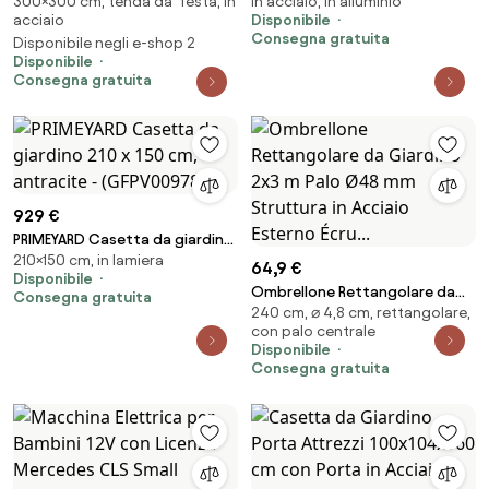
300×300 cm, tenda da festa, in
In acciaio, in alluminio
pieghevole, PREMIUM acciaio,
Sunset Premium ocra, 3x4m -
acciaio
Disponibile
bianco - (600034)
(300047)
Consegna gratuita
Disponibile negli e-shop 2
Disponibile
Consegna gratuita
929 €
PRIMEYARD Casetta da giardino
210×150 cm, in lamiera
210 x 150 cm, antracite -
64,9 €
Disponibile
(GFPV00978)
Ombrellone Rettangolare da
Consegna gratuita
240 cm, ⌀ 4,8 cm, rettangolare,
Giardino 2x3 m Palo Ø48 mm
con palo centrale
Struttura in Acciaio Esterno
Disponibile
Écru...
Consegna gratuita