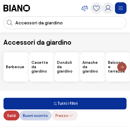
Salta la navigazione, vai al contenuto
Input della ricerca
Salta il contenuto, vai al piè di pagina
Accessori da giardino
Accessori
Accessori da giardino
Casette
Dondoli
Amache
Balcone
Barbecue
da
da
da
e
giardino
giardino
giardino
terrazza
Tutti i filtri
Saldi
Buoni sconto
Prezzo