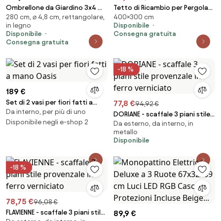
Ombrellone da Giardino 3x4 m
Tetto di Ricambio per Pergola
280 cm, ⌀ 4,8 cm, rettangolare,
400×300 cm
Palo Ø48 mm in Legno
Gazebo da Giardino 300x400
in legno
Disponibile
Impermeabile Ecrù...
cm in Poliestere Crema...
Disponibile
Consegna gratuita
Consegna gratuita
-18 %
189 €
Set di 2 vasi per fiori fatti a
77,8 €
94,92 €
Da interno, per più di uno
mano Oasis
DORIANE - scaffale 3 piani stile
Disponibile negli e-shop 2
Da esterno, da interno, in
provenzale in ferro verniciato
metallo
Disponibile
-18 %
78,75 €
96,08 €
FLAVIENNE - scaffale 3 piani stile
89,9 €