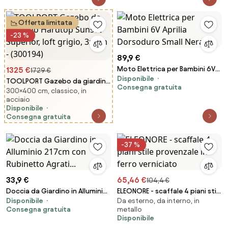
Motocross Arancione...
Offerta limitata
-23 %
89,9 €
Moto Elettrica per Bambini 6V
1325 €
1729 €
Disponibile
Aprilia Dorsoduro Small Nera...
TOOLPORT Gazebo da giardino
Consegna gratuita
300×400 cm, classico, in
Hardtop Sunset Superior, loft
acciaio
grigio, 3x4 m - (300194)
Disponibile
Consegna gratuita
-37 %
33,9 €
65,46 €
104,4 €
Doccia da Giardino in Alluminio
ELEONORE - scaffale 4 piani stile
Disponibile
Da esterno, da interno, in
217cm con Rubinetto Agrati...
provenzale in ferro verniciato
Consegna gratuita
metallo
Disponibile