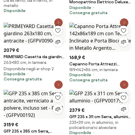
Da esterno, da interno, in
provenzale in ferro verniciato
Monopattino Elettrico Deluxe a
metallo
Disponibile
3 Ruote 67x32x69 cm Luci LED
Disponibile
Consegna gratuita
RGB Casco e Protezioni Incluse
Beige...
2079 €
PRIMEYARD Casetta da giardino
168,9 €
263×180 cm, in lamiera
263x180 cm, antracite -
Capanno Porta Attrezzi
(GFPV00904)
Disponibile negli e-shop 2
189×142×86 cm, in lamiera
142x86x189 cm con Tetto
Disponibile
Disponibile
Inclinato e Porta Bloccabile in
Consegna gratuita
Consegna gratuita
Metallo Argento...
2379 €
GFP 235 x 311 cm Serra, alluminio
235×311 cm, in alluminio, in
- (GFPV00179)
3159 €
policarbonato alveolare
GFP 235 x 385 cm Serra,
Disponibile