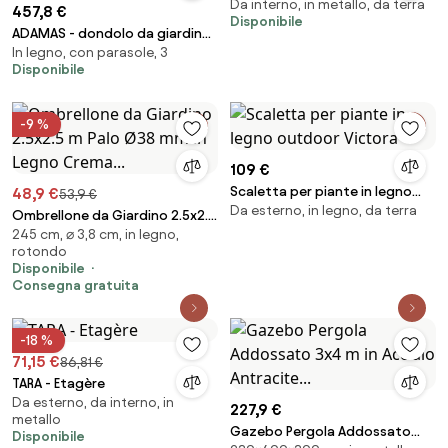
Da interno, in metallo, da terra
457,8 €
Disponibile
ADAMAS - dondolo da giardino
In legno, con parasole, 3
in legno massiccio di acacia 3
Disponibile
posti
-9 %
109 €
Scaletta per piante in legno
48,9 €
53,9 €
Da esterno, in legno, da terra
outdoor Victora
Ombrellone da Giardino 2.5x2.5
245 cm, ⌀ 3,8 cm, in legno,
m Palo Ø38 mm in Legno
rotondo
Crema...
Disponibile
Consegna gratuita
-18 %
71,15 €
86,81 €
TARA - Etagère
Da esterno, da interno, in
227,9 €
metallo
Gazebo Pergola Addossato
Disponibile