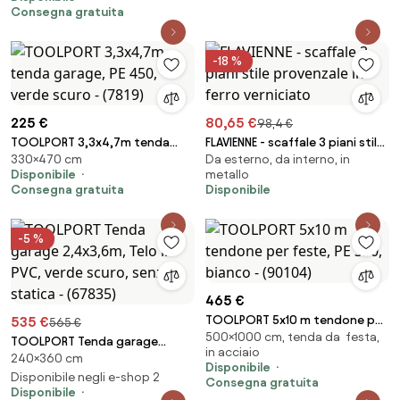
Consegna gratuita
-18 %
225 €
80,65 €
98,4 €
TOOLPORT 3,3x4,7m tenda
FLAVIENNE - scaffale 3 piani stile
330×470 cm
Da esterno, da interno, in
garage, PE 450, verde scuro -
provenzale in ferro verniciato
Disponibile
metallo
(7819)
Consegna gratuita
Disponibile
-5 %
465 €
TOOLPORT 5x10 m tendone per
535 €
565 €
500×1000 cm, tenda da festa,
feste, PE 350, bianco - (90104)
TOOLPORT Tenda garage
in acciaio
240×360 cm
2,4x3,6m, Telo in PVC, verde
Disponibile
scuro, senza statica - (67835)
Disponibile negli e-shop 2
Consegna gratuita
Disponibile