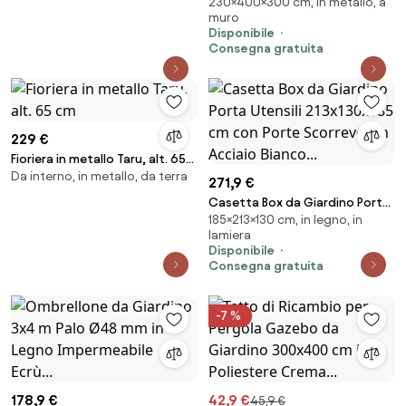
230×400×300 cm, in metallo, a
3x4 m in Acciaio Antracite...
muro
Disponibile
Consegna gratuita
229 €
Fioriera in metallo Taru, alt. 65
Da interno, in metallo, da terra
cm
271,9 €
Casetta Box da Giardino Porta
185×213×130 cm, in legno, in
Utensili 213x130x185 cm con
lamiera
Porte Scorrevoli in Acciaio
Disponibile
Bianco...
Consegna gratuita
-7 %
178,9 €
42,9 €
45,9 €