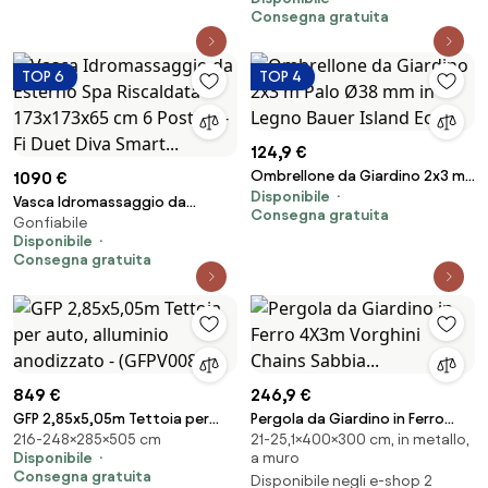
Consegna gratuita
TOP 6
TOP 4
124,9 €
Ombrellone da Giardino 2x3 m
1090 €
Disponibile
Palo Ø38 mm in Legno Bauer
Vasca Idromassaggio da
Consegna gratuita
Island Ecrù...
Gonfiabile
Esterno Spa Riscaldata
Disponibile
173x173x65 cm 6 Posti Wi-Fi
Consegna gratuita
Duet Diva Smart...
849 €
246,9 €
GFP 2,85x5,05m Tettoia per
Pergola da Giardino in Ferro
216-248×285×505 cm
21-25,1×400×300 cm, in metallo,
auto, alluminio anodizzato -
4X3m Vorghini Chains Sabbia...
Disponibile
a muro
(GFPV00803)
Consegna gratuita
Disponibile negli e-shop 2