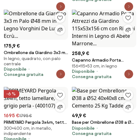
175,9 €
Ombrellone da Giardino 3x3 m
258,9 €
In legno, quadrato, con palo
Palo Ø48 mm in Legno Vorghini
Capanno Armadio Porta
centrale
De Lux Ecrù...
156×115×53 cm, in legno
Attrezzi da Giardino 115x53x156
Disponibile
Disponibile
cm con Ripiani Interni in Legno
Consegna gratuita
Consegna gratuita
di Abete Marrone...
-6 %
1695 €
49,9 €
1795 €
PRIMEYARD Pergola 3x4m, tetto
Base per Ombrellone Ø38 a Ø52
300×400 cm, in metallo,
Disponibile
lamellare, grigio perla -
40x40x8 cm in Cemento 25 Kg
indipendente
Consegna gratuita
(400107)
Taddei...
Disponibile