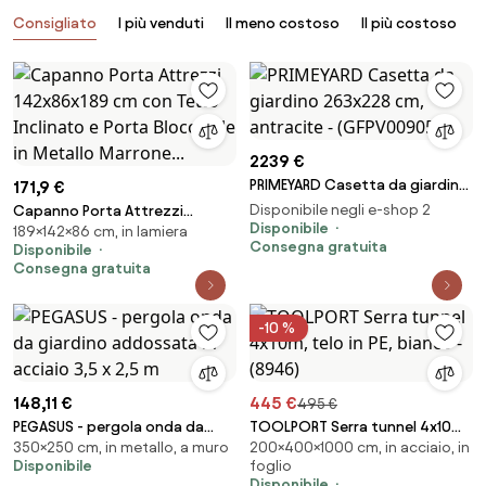
Prodotti
Consigliato
I più venduti
Il meno costoso
Il più costoso
B
2239 €
PRIMEYARD Casetta da giardino
171,9 €
263x228 cm, antracite -
Disponibile negli e-shop 2
Capanno Porta Attrezzi
(GFPV00905)
Disponibile
189×142×86 cm, in lamiera
142x86x189 cm con Tetto
Consegna gratuita
Disponibile
Inclinato e Porta Bloccabile in
Consegna gratuita
Metallo Marrone...
-10 %
148,11 €
445 €
495 €
PEGASUS - pergola onda da
TOOLPORT Serra tunnel 4x10m,
350×250 cm, in metallo, a muro
200×400×1000 cm, in acciaio, in
giardino addossata in acciaio
telo in PE, bianco - (8946)
Disponibile
foglio
3,5 x 2,5 m
Disponibile