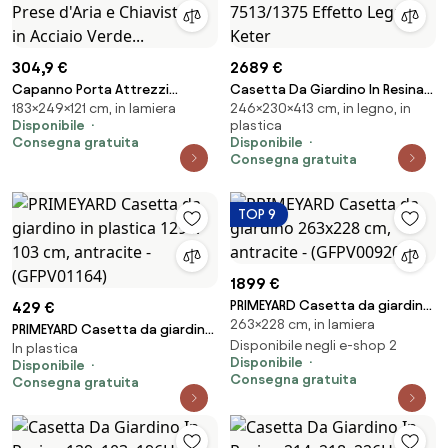
304,9 €
2689 €
Capanno Porta Attrezzi
Casetta Da Giardino In Resina
183×249×121 cm, in lamiera
246×230×413 cm, in legno, in
249x121x183 cm con 2 Prese
Newton Plus 7513/1375 Effetto
Disponibile
plastica
d'Aria e Chiavistello in Acciaio
Legno Keter
Consegna gratuita
Disponibile
Verde...
Consegna gratuita
TOP 9
1899 €
PRIMEYARD Casetta da giardino
429 €
263×228 cm, in lamiera
263x228 cm, antracite -
PRIMEYARD Casetta da giardino
(GFPV00920)
Disponibile negli e-shop 2
In plastica
in plastica 129 x 103 cm,
Disponibile
Disponibile
antracite - (GFPV01164)
Consegna gratuita
Consegna gratuita