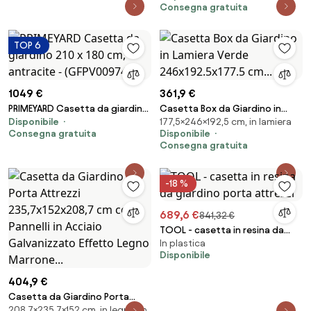
Bianco...
Consegna gratuita
TOP 6
1049 €
361,9 €
PRIMEYARD Casetta da giardino
Casetta Box da Giardino in
Disponibile
177,5×246×192,5 cm, in lamiera
210 x 180 cm, antracite -
Lamiera Verde 246x192.5x177.5
Consegna gratuita
Disponibile
(GFPV00974)
cm...
Consegna gratuita
-18 %
689,6 €
841,32 €
TOOL - casetta in resina da
In plastica
giardino porta attrezzi
Disponibile
404,9 €
Casetta da Giardino Porta
208,7×235,7×152 cm, in legno, in
Attrezzi 235,7x152x208,7 cm