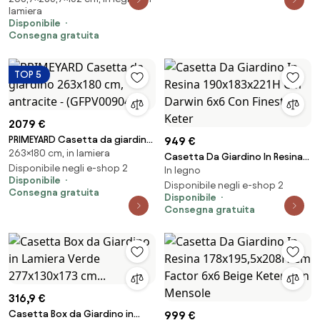
lamiera
con Pannelli in Acciaio
Disponibile
Galvanizzato Effetto Legno
Consegna gratuita
Marrone...
TOP 5
2079 €
PRIMEYARD Casetta da giardino
949 €
263×180 cm, in lamiera
263x180 cm, antracite -
Casetta Da Giardino In Resina
(GFPV00904)
Disponibile negli e-shop 2
In legno
190x183x221H Cm Darwin 6x6
Disponibile
Con Finestre Keter
Disponibile negli e-shop 2
Consegna gratuita
Disponibile
Consegna gratuita
316,9 €
Casetta Box da Giardino in
999 €