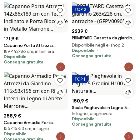
TOP 2
2239 €
PRIMEYARD Casetta da giardino
171,9 €
263x228 cm, antracite -
Disponibile negli e-shop 2
Capanno Porta Attrezzi
(GFPV00905)
Disponibile
189×142×86 cm, in lamiera
142x86x189 cm con Tetto
Consegna gratuita
Disponibile
Inclinato e Porta Bloccabile in
Consegna gratuita
Metallo Marrone...
TOP 1
150,9 €
Scala Pieghevole in Legno 5
In legno, pieghevole
Gradini H100 cm Naturale...
258,9 €
Disponibile
Capanno Armadio Porta
Consegna gratuita
156×115×53 cm, in legno
Attrezzi da Giardino 115x53x156
Disponibile
cm con Ripiani Interni in Legno
Consegna gratuita