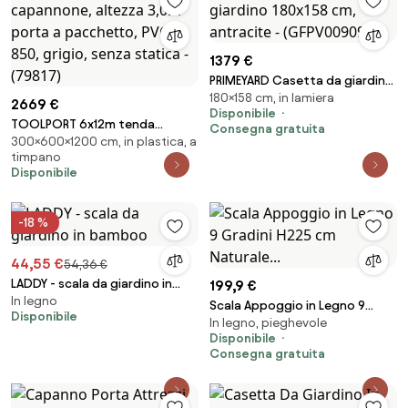
1379 €
PRIMEYARD Casetta da giardino
180×158 cm, in lamiera
180x158 cm, antracite -
2669 €
Disponibile
(GFPV00909)
TOOLPORT 6x12m tenda
Consegna gratuita
300×600×1200 cm, in plastica, a
capannone, altezza 3,0m
timpano
porta a pacchetto, PVC 850,
Disponibile
grigio, senza statica - (79817)
-18 %
44,55 €
54,36 €
LADDY - scala da giardino in
199,9 €
In legno
bamboo
Scala Appoggio in Legno 9
Disponibile
In legno, pieghevole
Gradini H225 cm Naturale...
Disponibile
Consegna gratuita