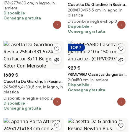
173×277×130 cm, in legno, in
Lamiera Verde 277x130x173 cm...
Casetta Da Giardino In Resina
lamiera
208×178×195,5 cm, in legno, in
178x195,5x208H Cm Factor 6x6
Disponibile
plastica
Beige Keter Con Mensole
Consegna gratuita
Disponibile negli e-shop 3
Disponibile
Consegna gratuita
TOP 7
929 €
PRIMEYARD Casetta da giardino
1689 €
210×150 cm, in lamiera
210 x 150 cm, antracite -
Casetta Da Giardino In Resina
Disponibile
(GFPV00978)
245×256,4×331,5 cm, in legno, in
256,4x331,5x245H Cm Factor
Consegna gratuita
plastica
8x11 Beige Keter Con Mensole
Disponibile negli e-shop 2
Disponibile
Consegna gratuita