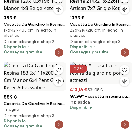
389 €
1399 €
Casetta Da Giardino In Resina
Casetta Da Giardino In Resina
196×129×103 cm, in legno, in
226×214×218 cm, in legno, in
129x103x196H Cm Manor 4x3
214x218x226H Cm Artisan 7x7
plastica
plastica
Beige Keter
Grigio Keter
Disponibile negli e-shop 2
Disponibile negli e-shop 3
Disponibile
Disponibile
Consegna gratuita
Consegna gratuita
-22 %
413,16 €
531,05 €
GAGGY - casetta in resina da
559 €
In plastica
giardino porta attrezzi
Casetta Da Giardino In Resina
Disponibile
In legno
183,5x111x200,5H Cm Manor 6x4
Pent Grigio Keter Addossabile
Disponibile negli e-shop 3
Disponibile
Consegna gratuita