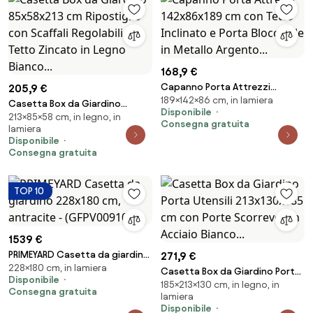
168,9 €
Capanno Porta Attrezzi
205,9 €
189×142×86 cm, in lamiera
142x86x189 cm con Tetto
Casetta Box da Giardino
Disponibile
Inclinato e Porta Bloccabile in
213×85×58 cm, in legno, in
85x58x213 cm Ripostiglio con
Consegna gratuita
lamiera
Metallo Argento...
Scaffali Regolabili e Tetto
Disponibile
Zincato in Legno Bianco...
Consegna gratuita
TOP 10
1539 €
PRIMEYARD Casetta da giardino
271,9 €
228×180 cm, in lamiera
228x180 cm, antracite -
Casetta Box da Giardino Porta
Disponibile
(GFPV00910)
185×213×130 cm, in legno, in
Utensili 213x130x185 cm con
Consegna gratuita
lamiera
Porte Scorrevoli in Acciaio
Disponibile