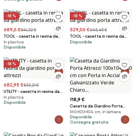
di Abete Marrone...
-18 %
-18 %
689,6 €
529,06 €
841,32 €
645,45 €
TOOL - casetta in resina da
TOOL - casetta in resina da
In plastica
Disponibile
giardino porta attrezzi
giardino porta attrezzi
Disponibile
-18 %
682,95 €
833,21 €
UTILITY - casetta in resina da
In plastica
giardino porta attrezzi
118,9 €
Disponibile
Casetta da Giardino Porta
160×100×104 cm, in lamiera
Attrezzi 100x104x160 cm con
Disponibile
Porta in Acciaio Galvanizzato
Consegna gratuita
Verde Chiaro...