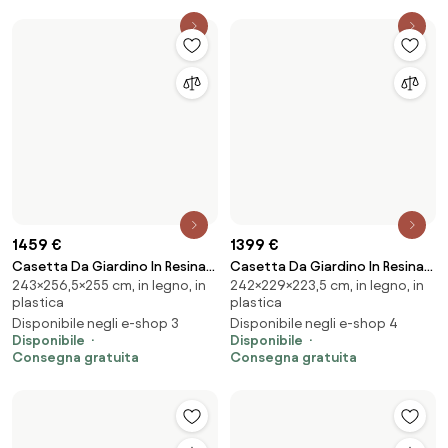
1399 €
Casetta Da Giardino In Resina
1459 €
242×229×223,5 cm, in legno, in
229x223,5x242H Cm Oakland
Casetta Da Giardino In Resina
plastica
757 Grigio Keter
243×256,5×255 cm, in legno, in
256,5x255x243H Cm Factor 8x8
Disponibile negli e-shop 4
plastica
Beige Keter Con Mensole
Disponibile
Disponibile negli e-shop 3
Consegna gratuita
Disponibile
Consegna gratuita
139 €
Sgabello per bambini in metallo
In alluminio
Up Step
89,9 €
Scala Telescopica In Acciaio
In alluminio, telescopica
4+4 Gradini Scaletto