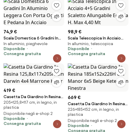
74,9 €
98,9 €
Scala Domestica 6 Gradini In
Scala Telescopica In Acciaio
In alluminio, pieghevole
In alluminio, telescopica
Alluminio Leggera Con Porta
4+5 Gradini Scaletto
Disponibile
Disponibile
Oggetti E Pedana In Acciaio
Allungabile Edilizia H. Max 4,40
Consegna gratuita
Consegna gratuita
Mt
419 €
Casetta Da Giardino In Resina
669 €
205×125,8×117 cm, in legno, in
125,8x117x205H Cm Darwin 4x4
Casetta Da Giardino In Resina
plastica
Marrone Keter
226×185×152 cm, in legno, in
185x152x226H Cm Manor 6x5
Disponibile negli e-shop 2
plastica
Beige Keter Con Finestra
Disponibile
Disponibile negli e-shop 2
Consegna gratuita
Disponibile
Consegna gratuita