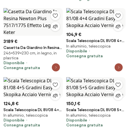
104,9 €
Scala Telescopica DL 81/08 4+4
3189 €
In alluminio, telescopica
Gradini Easy Skopika Acciaio
Casetta Da Giardino In Resina
Disponibile
Verniciato
246×539×230 cm, in legno, in
Newton Plus 7517/1775 Effetto
Consegna gratuita
plastica
Legno Keter
Disponibile
Consegna gratuita
124,8 €
150,1 €
Scala Telescopica DL 81/08 4+5
Scala Telescopica DL 81/08 5+5
In alluminio, telescopica
In alluminio, telescopica
Gradini Easy Skopika Acciaio
Gradini Easy Skopika Acciaio
Disponibile
Disponibile
Verniciato
Verniciato
Consegna gratuita
Consegna gratuita