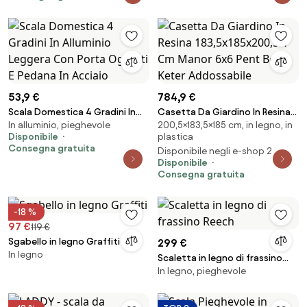
53,9 €
784,9 €
Scala Domestica 4 Gradini In
Casetta Da Giardino In Resina
In alluminio, pieghevole
200,5×183,5×185 cm, in legno, in
Alluminio Leggera Con Porta
183,5x185x200,5H Cm Manor
Disponibile
plastica
Oggetti E Pedana In Acciaio
6x6 Pent Beige Keter
Consegna gratuita
Disponibile negli e-shop 2
Addossabile
Disponibile
Consegna gratuita
-18 %
97 €
119 €
Sgabello in legno Graffiti
299 €
In legno
Scaletta in legno di frassino
In legno, pieghevole
Reech