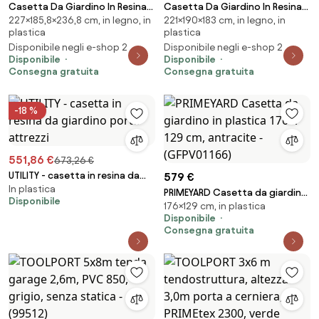
Casetta Da Giardino In Resina
Casetta Da Giardino In Resina
227×185,8×236,8 cm, in legno, in
221×190×183 cm, in legno, in
185,8x236,8x227H Cm Manor
190x183x221H Cm Darwin Verde
plastica
plastica
6x8 Grigio Keter Con Finestra
6x6 Con Finestre Keter
Disponibile negli e-shop 2
Disponibile negli e-shop 2
Disponibile
Disponibile
Consegna gratuita
Consegna gratuita
-18 %
551,86 €
673,26 €
UTILITY - casetta in resina da
579 €
In plastica
giardino porta attrezzi
PRIMEYARD Casetta da giardino
Disponibile
176×129 cm, in plastica
in plastica 176 x 129 cm,
Disponibile
antracite - (GFPV01166)
Consegna gratuita