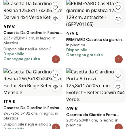
419 €
Casetta Da Giardino In Resina
479 €
205×125,8×117 cm, in legno, in
125,8x117x205H Cm Darwin 4x4
PRIMEYARD Casetta da giardino
plastica
Verde Keter
In plastica
in plastica 129 x 129 cm,
Disponibile negli e-shop 3
Disponibile
antracite - (GFPV01165)
Disponibile
Consegna gratuita
Consegna gratuita
1119 €
Casetta Da Giardino In Resina
419 €
243×256,5×182 cm, in legno, in
256,5x182x243H Cm Factor 8x6
Casetta da Giardino Porta
plastica
Beige Keter Con Mensole
205×125,8×117 cm, in legno, in
Attrezzi 125,8x117x205 cmin
Disponibile negli e-shop 2
plastica
Evotech+ Keter Darwin 4x4