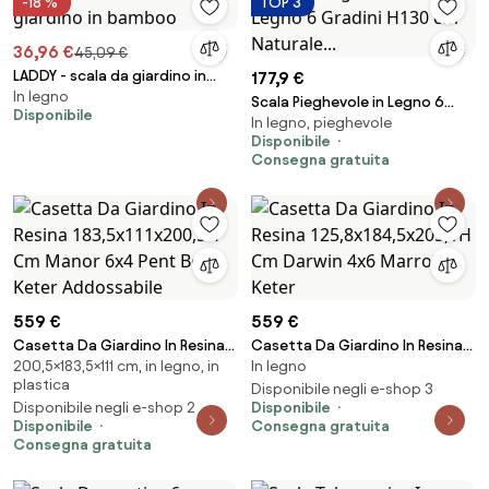
-18 %
TOP 3
36,96 €
45,09 €
LADDY - scala da giardino in
177,9 €
In legno
bamboo
Scala Pieghevole in Legno 6
Disponibile
In legno, pieghevole
Gradini H130 cm Naturale...
Disponibile
Consegna gratuita
559 €
559 €
Casetta Da Giardino In Resina
Casetta Da Giardino In Resina
200,5×183,5×111 cm, in legno, in
In legno
183,5x111x200,5H Cm Manor 6x4
125,8x184,5x205,1H Cm Darwin
plastica
Pent Beige Keter Addossabile
4x6 Marrone Keter
Disponibile negli e-shop 3
Disponibile negli e-shop 2
Disponibile
Disponibile
Consegna gratuita
Consegna gratuita