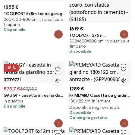
1855 €
TOOLPORT 5x8m tenda garage
260×500×800 cm, in plastica, a
2,6m, PVC 850, grigio, senza
timpano
statica - (99512)
1619 €
Disponibile
TOOLPORT 3x6 m
300×600×300 cm, in plastica, a
tendostruttura, altezza 3,0m
timpano
porta a cerniera, PRIMEtex
Disponibile
2300, verde scuro, con statica
(sottofondo in cemento) -
(94185)
-18 %
573,7 €
1289 €
699,92 €
GAGGY - casetta in resina da
PRIMEYARD Casetta da giardino
In plastica
180×122 cm, in lamiera
giardino porta attrezzi
180x122 cm, antracite -
Disponibile
(GFPV00908)
Disponibile negli e-shop 2
Disponibile
Consegna gratuita