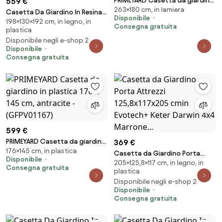
PRIMEYARD Casetta da giardino
559 €
263×180 cm, in lamiera
263x180 cm, antracite -
Casetta Da Giardino In Resina
Disponibile
(GFPV00911)
198×130×192 cm, in legno, in
130x192x198H Cm Manor 4x6
Consegna gratuita
plastica
Beige Keter Con Finestra
Disponibile negli e-shop 2
Disponibile
Consegna gratuita
599 €
PRIMEYARD Casetta da giardino
369 €
176×145 cm, in plastica
in plastica 176 x 145 cm,
Casetta da Giardino Porta
Disponibile
antracite - (GFPV01167)
205×125,8×117 cm, in legno, in
Attrezzi 125,8x117x205 cmin
Consegna gratuita
plastica
Evotech+ Keter Darwin 4x4
Disponibile negli e-shop 2
Marrone...
Disponibile
Consegna gratuita