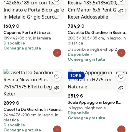
160,9 €
784,9 €
Capanno Porta Attrezzi
Casetta Da Giardino In Resina
189×142×86 cm, in lamiera
200,5×183,5×185 cm, in legno, in
142x86x189 cm con Tetto
183,5x185x200,5H Cm Manor
Disponibile
plastica
Inclinato e Porta Bloccabile in
6x6 Pent Grigio Keter
Consegna gratuita
Disponibile negli e-shop 2
Metallo Grigio Scuro...
Addossabile
Disponibile
Consegna gratuita
TOP 8
251,9 €
Scala Appoggio in Legno 11
2899 €
In legno, pieghevole
Gradini H275 cm Naturale...
Casetta Da Giardino In Resina
Disponibile
246×476×230 cm, in legno, in
Newton Plus 7515/1575 Effetto
Consegna gratuita
plastica
Legno Keter
Disponibile
Consegna gratuita