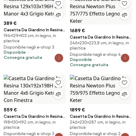
389 €
Casetta Da Giardino In Resina
1689 €
196×129×103 cm, in legno, in
129x103x196H Cm Manor 4x3
Casetta Da Giardino In Resina
plastica
Grigio Keter
246×230×223,8 cm, in legno, in
Newton Plus 757/775 Effetto
Disponibile negli e-shop 3
plastica
Legno Keter
Disponibile
Disponibile negli e-shop 4
Consegna gratuita
Disponibile
Consegna gratuita
559 €
1899 €
Casetta Da Giardino In Resina
Casetta Da Giardino In Resina
198×130×192 cm, in legno, in
246×230×287 cm, in legno, in
130x192x198H Cm Manor 4x6
Newton Plus 759/975 Effetto
plastica
plastica
Grigio Keter Con Finestra
Legno Keter
Disponibile negli e-shop 3
Disponibile negli e-shop 2