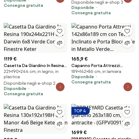
Disponibile
Disponibile negli e-shop 3
Verde...
Consegna gratuita
Disponibile
Consegna gratuita
1119 €
165,9 €
Casetta Da Giardino In Resina
Capanno Porta Attrezzi
221×190×244 cm, in legno, in
189×142×86 cm, in lamiera
190x244x221H Cm Darwin 6x8
142x86x189 cm con Tetto
plastica
Disponibile
Verde Con Finestre Keter
Inclinato e Porta Bloccabile in
Consegna gratuita
Disponibile negli e-shop 2
Metallo Verde...
Disponibile
Consegna gratuita
TOP 4
1699 €