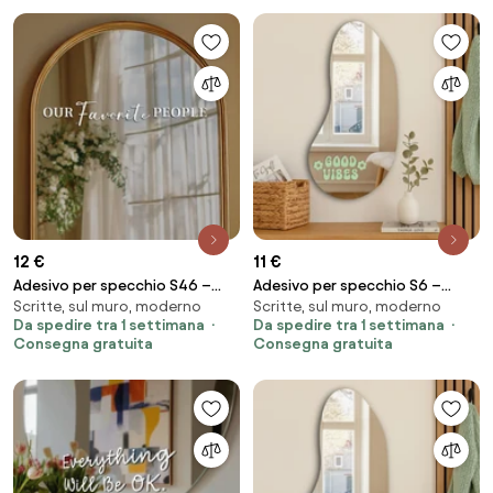
12 €
11 €
Adesivo per specchio S46 –
Adesivo per specchio S6 –
Scritte, sul muro, moderno
Scritte, sul muro, moderno
Our favorite people
Good vibes
Da spedire tra 1 settimana
Da spedire tra 1 settimana
Consegna gratuita
Consegna gratuita