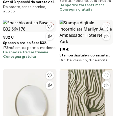
Scritte, moderno, sulla finestra
SELFIE HERE. (round)
Set di 3 specchi da parete dalla
Da spedire tra 1 settimana
Da parete, senza cornice,
forma organica senza cornice
Consegna gratuita
atipico
Lia
332 €
Specchio antico Base B32
178×66 cm, da parete, moderno
66×178
119 €
Da spedire tra 1 settimana
Stampa digitale incorniciata
Consegna gratuita
Di città, classico, di celebrità
Marilyn At The Ambassador
Hotel New York