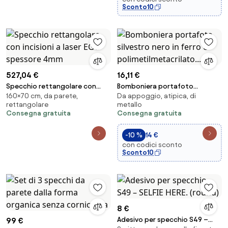
Sconto10
527,04 €
16,11 €
Specchio rettangolare con
Bomboniera portafoto
160×70 cm, da parete,
Da appoggio, atipica, di
incisioni a laser EGO spessore
silvestro nero in ferro e
rettangolare
metallo
4mm
polimetilmetacrilato...
Consegna gratuita
Consegna gratuita
-10 %
14 €
con codici sconto
Sconto10
8 €
Adesivo per specchio S49 –
99 €