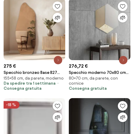
275 €
276,72 €
Specchio bronzeo Base B27
Specchio moderno 70x80 cm
155×58 cm, da parete, moderno
80×70 cm, da parete, con
58×155
effetto marmo avorio e vetro
Da spedire tra 1 settimana
cornice
bronzo - JACOB
Consegna gratuita
Consegna gratuita
-18 %