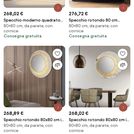
268,02 €
276,72 €
Specchio moderno quadrato
Specchio rotondo 80 cm
80×80 cm, da parete, con
80×80 cm, da parete, con
80 cm effetto marmo bianco e
marmo laminato bianco e
cornice
cornice
foglia argento - KEIRA
foglia argento - THOMAS
Consegna gratuita
Consegna gratuita
268,89 €
268,02 €
Specchio rotondo 80x80 cm in
Specchio rotondo 80x80 cm in
80×80 cm, da parete, con
80×80 cm, da parete, con
marmo laminato Avorio foglia
marmo laminato Bianco foglia
cornice
cornice
oro - DAVID
oro - DAVID