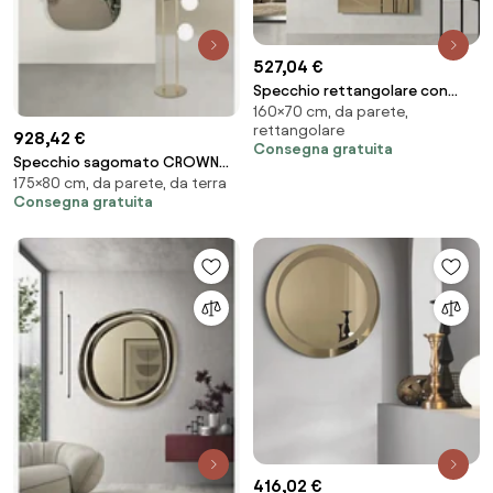
527,04 €
Specchio rettangolare con
160×70 cm, da parete,
incisioni a laser EGO spessore
rettangolare
4mm Bronzo
928,42 €
Consegna gratuita
Specchio sagomato CROWN
175×80 cm, da parete, da terra
Bronzo con inserto in vetro
Consegna gratuita
mosso
416,02 €