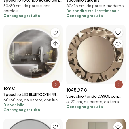
Specchio rotondo 80x80 cm in
Specchio Base B13
80×80 cm, da parete, con
60×26 cm, da parete, moderno
marmo laminato nero foglia
cornice
Da spedire tra 1 settimana
oro - DAVID
Consegna gratuita
Consegna gratuita
169 €
1045,97 €
Specchio LED BLUETOOTH FFJ
Specchio tondo DANCE con
60×60 cm, da parete, con luci
60cm
⌀ 120 cm, da parete, da terra
cornice in vetro mosso D120 cm
Disponibile
Consegna gratuita
Bronzo
Consegna gratuita