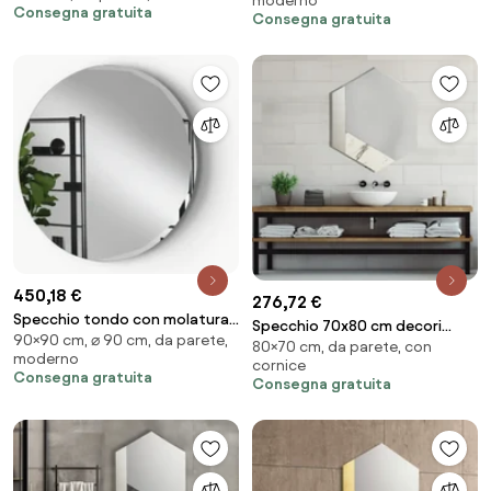
moderno
Consegna gratuita
LEVI Fumč
Consegna gratuita
450,18 €
276,72 €
Specchio tondo con molatura
Specchio 70x80 cm decori
90×90 cm, ⌀ 90 cm, da parete,
laterale D90 cm HARA
80×70 cm, da parete, con
foglia argento e marmo
moderno
cornice
laminato bianco - CHARLIE
Consegna gratuita
Consegna gratuita