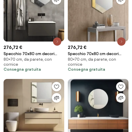
276,72 €
276,72 €
Specchio 70x80 cm decori
Specchio 70x80 cm decori
80×70 cm, da parete, con
80×70 cm, da parete, con
foglia argento e marmo
foglia oro e marmo laminato
cornice
cornice
laminato nero - CHARLIE
avorio - CHARLIE
Consegna gratuita
Consegna gratuita