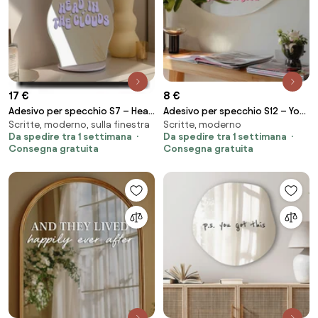
17 €
8 €
Adesivo per specchio S7 – Head
Adesivo per specchio S12 – You
Scritte, moderno, sulla finestra
Scritte, moderno
in the clouds
look good
Da spedire tra 1 settimana
Da spedire tra 1 settimana
Consegna gratuita
Consegna gratuita