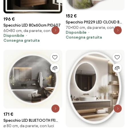
152 €
196 €
Specchio P11229 LED CLOUD B
Specchio LED 80x60cm P10407
70×100 cm, da parete, con luci
100x70cm
60×80 cm, da parete, con luci
Disponibile
Disponibile
Consegna gratuita
Consegna gratuita
171 €
Specchio LED BLUETOOTH FFJ
⌀ 80 cm, da parete, con luci
80cm