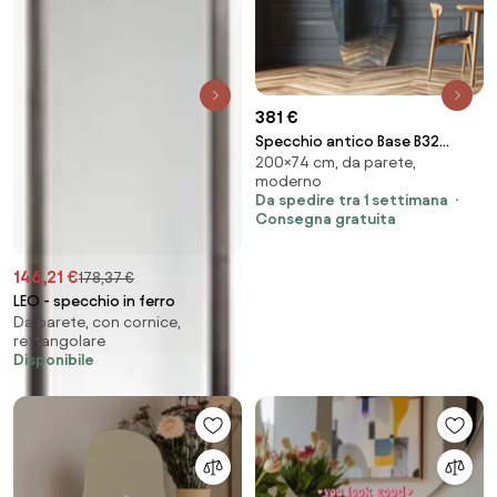
381 €
Specchio antico Base B32
200×74 cm, da parete,
74×200
moderno
Da spedire tra 1 settimana
Consegna gratuita
146,21 €
178,37 €
LEO - specchio in ferro
Da parete, con cornice,
rettangolare
Disponibile