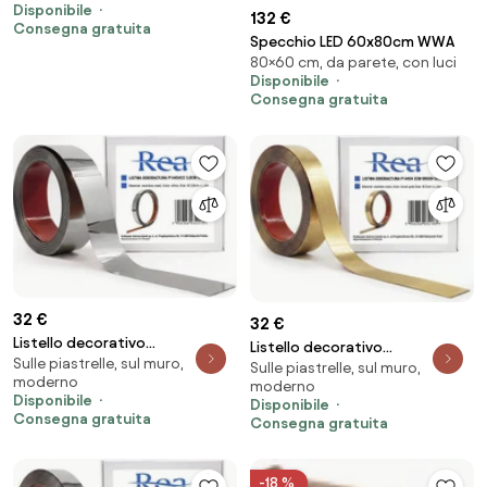
Disponibile
132 €
Consegna gratuita
Specchio LED 60x80cm WWA
80×60 cm, da parete, con luci
Disponibile
Consegna gratuita
32 €
32 €
Listello decorativo
Listello decorativo
Sulle piastrelle, sul muro,
autoadesivo Rea P14454CC
Sulle piastrelle, sul muro,
autoadesivo P14454 2cm Brush
moderno
3,8cm Silver
moderno
Gold
Disponibile
Disponibile
Consegna gratuita
Consegna gratuita
-18 %