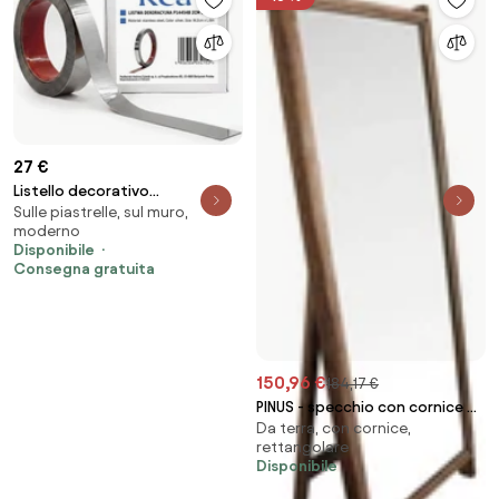
27 €
Listello decorativo
Sulle piastrelle, sul muro,
autoadesivo Rea P14454B 2cm
moderno
Silver
Disponibile
Consegna gratuita
150,96 €
184,17 €
PINUS - specchio con cornice da
Da terra, con cornice,
appoggio in pino riciclato
rettangolare
Disponibile