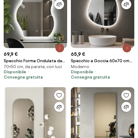
69,9 €
65,9 €
Specchio Forma Ondulata da
Specchio a Goccia 60x70 cm
70×50 cm, da parete, con luci
Moderno
Parete 50x70cm con LED 3
LED a 3 Colori Dimmerabile
Disponibile
Disponibile
Colori Accensione Touch...
Accensione Touch...
Consegna gratuita
Consegna gratuita