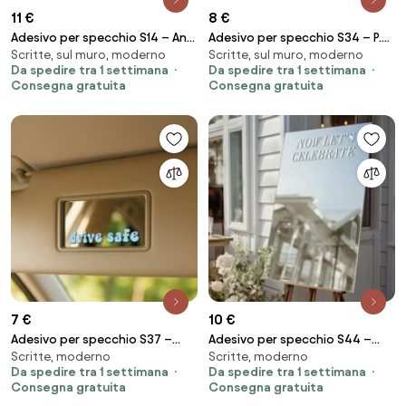
11 €
8 €
Adesivo per specchio S14 – And
Adesivo per specchio S34 – P.S.
Scritte, sul muro, moderno
Scritte, sul muro, moderno
they lived happily ever after
you got this
Da spedire tra 1 settimana
Da spedire tra 1 settimana
Consegna gratuita
Consegna gratuita
7 €
10 €
Adesivo per specchio S37 –
Adesivo per specchio S44 –
Scritte, moderno
Scritte, moderno
Drive safe
Now let's celebrate
Da spedire tra 1 settimana
Da spedire tra 1 settimana
Consegna gratuita
Consegna gratuita