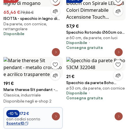
65,46 €
79,86 €
ISOTTA - specchio in legno di
Da parete, con cornice,
mogano
57,9 €
rettangolare
Specchio Rotondo Ø60cm con
Disponibile
⌀ 60 cm, da parete, con luci
Spirale LED a 3 Colori
Disponibile
Dimmerabile Accensione
Consegna gratuita
Touch...
21 €
Specchio da parete Boho
191 €
⌀ 53 cm, da parete, con cornice
53CM 322048
Marie therese 5lt pendant -
Disponibile
Classica, industriale
metallo cromato e acrilico
Consegna gratuita
trasparente
Disponibile negli e-shop 2
-10 %
172 €
con codici sconto
Sconto10