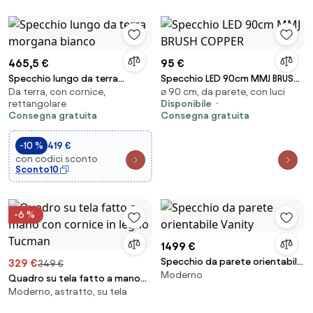
465,5 €
95 €
Specchio lungo da terra
Specchio LED 90cm MMJ BRUSH
Da terra, con cornice,
⌀ 90 cm, da parete, con luci
morgana bianco
COPPER
rettangolare
Disponibile
Consegna gratuita
Consegna gratuita
-10 %
419 €
con codici sconto
Sconto10
-6 %
1499 €
Specchio da parete orientabile
329 €
349 €
Moderno
Vanity
Quadro su tela fatto a mano
Moderno, astratto, su tela
con cornice in legno Tucman