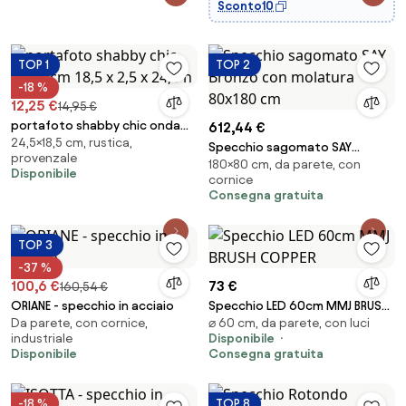
Sconto10
TOP 1
TOP 2
-18 %
12,25 €
14,95 €
portafoto shabby chic onda
612,44 €
24,5×18,5 cm, rustica,
cm 18,5 x 2,5 x 24,5 h
Specchio sagomato SAY
provenzale
180×80 cm, da parete, con
Bronzo con molatura 80x180
Disponibile
cornice
cm
Consegna gratuita
TOP 3
-37 %
100,6 €
73 €
160,54 €
ORIANE - specchio in acciaio
Specchio LED 60cm MMJ BRUSH
Da parete, con cornice,
⌀ 60 cm, da parete, con luci
COPPER
industriale
Disponibile
Disponibile
Consegna gratuita
-18 %
TOP 8