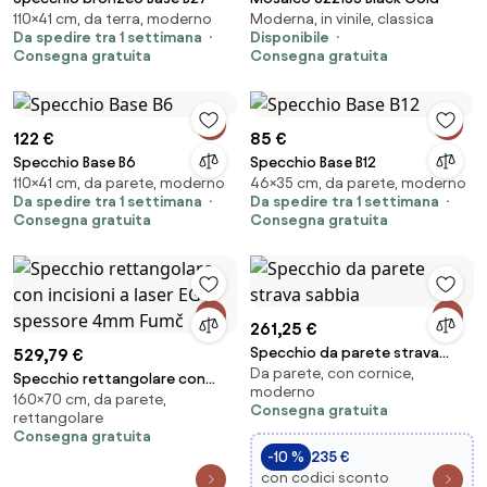
110×41 cm, da terra, moderno
Moderna, in vinile, classica
Da spedire tra 1 settimana
Disponibile
Consegna gratuita
Consegna gratuita
122 €
85 €
Specchio Base B6
Specchio Base B12
110×41 cm, da parete, moderno
46×35 cm, da parete, moderno
Da spedire tra 1 settimana
Da spedire tra 1 settimana
Consegna gratuita
Consegna gratuita
261,25 €
Specchio da parete strava
529,79 €
Da parete, con cornice,
sabbia
Specchio rettangolare con
moderno
160×70 cm, da parete,
incisioni a laser EGO spessore
Consegna gratuita
rettangolare
4mm Fumč
Consegna gratuita
-10 %
235 €
con codici sconto