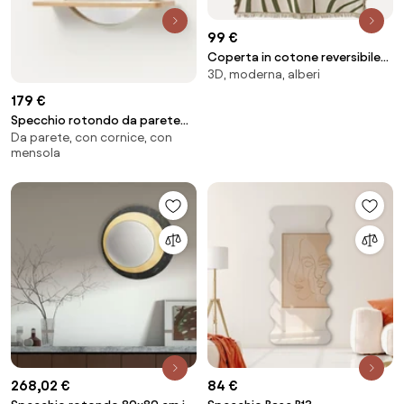
99 €
Coperta in cotone reversibile
3D, moderna, alberi
con frange Alia
179 €
Specchio rotondo da parete
Da parete, con cornice, con
con mensola in legno Kenny
mensola
268,02 €
84 €