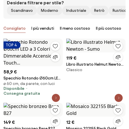
Desidera filtrare per stile?
Scandinavo
Moderno
Industriale
Retrò
Rustico
Prodotti
Consigliato
I più venduti
Il meno costoso
Il più costoso
B
TOP 4
119 €
Libro illustrato Helmut Newton
Classico
- Sumo
58,9 €
Specchio Rotondo Ø60cm LED
⌀ 60 cm, da parete, con luci
a 3 Colori Dimmerabile
Disponibile
Accensione Touch...
Consegna gratuita
149 €
12 €
Specchio bronzeo Base B27
Mosaico 322155 Black Gold