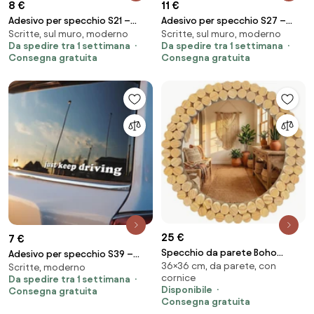
8 €
11 €
Adesivo per specchio S21 –
Adesivo per specchio S27 –
Scritte, sul muro, moderno
Scritte, sul muro, moderno
Smile
KEEP GOING, the world is yours.
Da spedire tra 1 settimana
Da spedire tra 1 settimana
Consegna gratuita
Consegna gratuita
25 €
7 €
Specchio da parete Boho
Adesivo per specchio S39 –
36×36 cm, da parete, con
36CM KLNA-MR01
Scritte, moderno
Just keep driving
cornice
Da spedire tra 1 settimana
Disponibile
Consegna gratuita
Consegna gratuita