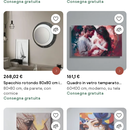
Consegna gratuita
Consegna gratuita
268,02 €
161,1 €
Specchio rotondo 80x80 cm in
Quadro in vetro temperato
80×80 cm, da parete, con
60×100 cm, moderno, su tela
marmo laminato nero foglia
100x60 cm moderno - Famiglia
cornice
Consegna gratuita
argento - DAVID
Consegna gratuita