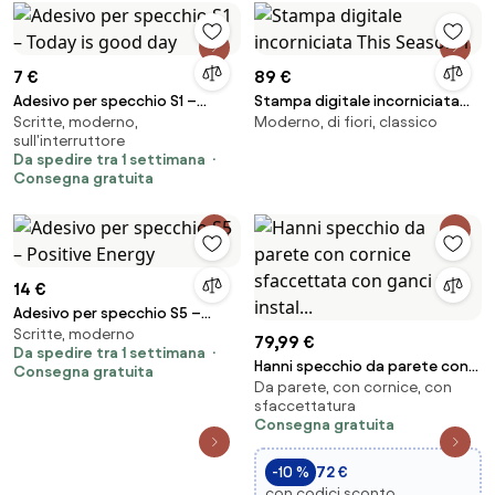
7 €
89 €
Adesivo per specchio S1 –
Stampa digitale incorniciata
Scritte, moderno,
Moderno, di fiori, classico
Today is good day
This Season 1
sull'interruttore
Da spedire tra 1 settimana
Consegna gratuita
14 €
Adesivo per specchio S5 –
Scritte, moderno
Positive Energy
79,99 €
Da spedire tra 1 settimana
Hanni specchio da parete con
Consegna gratuita
Da parete, con cornice, con
cornice sfaccettata con ganci
sfaccettatura
x instal...
Consegna gratuita
-10 %
72 €
con codici sconto