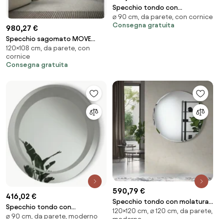
Specchio tondo con
⌀ 90 cm, da parete, con cornice
decorazione sabbiata D90 cm
Consegna gratuita
LEVI Bronzo
980,27 €
Specchio sagomato MOVE
120×108 cm, da parete, con
108x120 cm con cornice curva
cornice
Bronzo
Consegna gratuita
590,79 €
416,02 €
Specchio tondo con molatura
Specchio tondo con
120×120 cm, ⌀ 120 cm, da parete,
laterale D120 cm HARA
⌀ 90 cm, da parete, moderno
decorazione sabbiata D90 cm