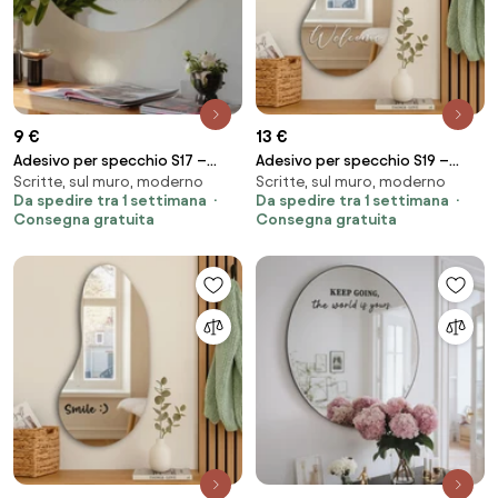
9 €
13 €
Adesivo per specchio S17 –
Adesivo per specchio S19 –
Scritte, sul muro, moderno
Scritte, sul muro, moderno
Everything Will Be OK.
Welcome
Da spedire tra 1 settimana
Da spedire tra 1 settimana
Consegna gratuita
Consegna gratuita