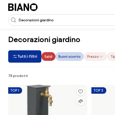
Salta la navigazione, vai al contenuto
Input della ricerca
Salta il contenuto, vai al piè di pagina
Decorazioni giardino
Tutti i filtri
Saldi
Buoni sconto
Prezzo
Ti
Prodotti
78 prodotti
TOP 1
TOP 3