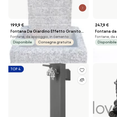
199,9 €
247,9 €
Fontana Da Giardino Effetto Granito
Fontana da
Fontane, da appoggio, in cemento
Fontane, da 
Bergamo 42x36x76 Finitura Sabbiato
Rubinetto B
Disponibile
Consegna gratuita
Disponibile
KAM
TOP 4