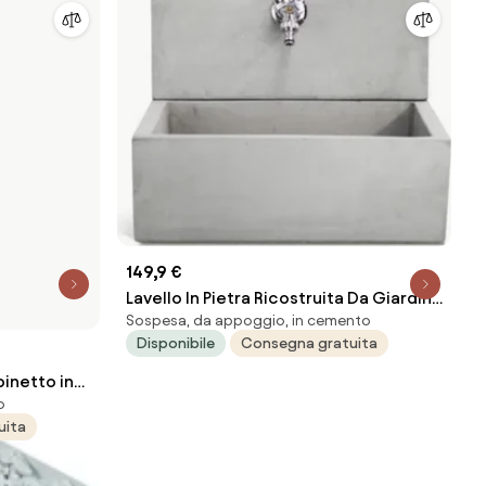
149,9 €
Lavello In Pietra Ricostruita Da Giardino
Sospesa, da appoggio, in cemento
Con Frontale 45x35x40,5 Q-Madrid
Disponibile
Consegna gratuita
Grigio KAM
inetto in
o
 40x40x97
uita