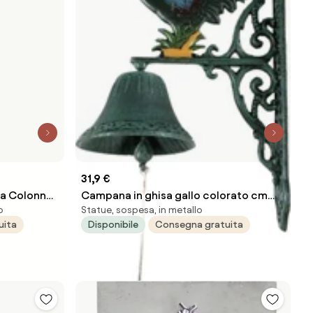
31,9 €
 a Colonna
Campana in ghisa gallo colorato cm
o
Statue, sospesa, in metallo
e Base con
23x13xh36...
uita
Disponibile
Consegna gratuita