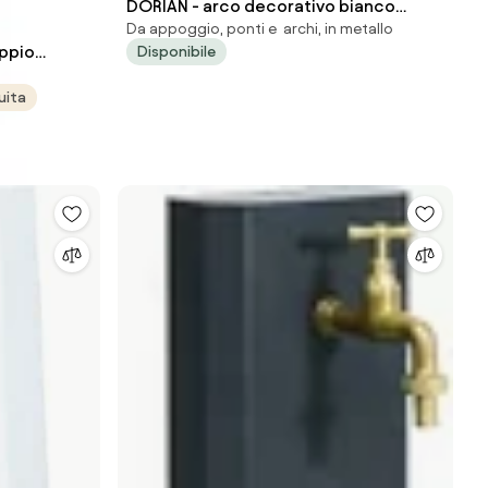
DORIAN - arco decorativo bianco
Da appoggio, ponti e archi, in metallo
ossidato
ppio
Disponibile
ine...
uita