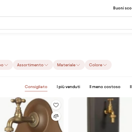
Buoni sc
po
Assortimento
Materiale
Colore
Consigliato
I più venduti
Il meno costoso
I