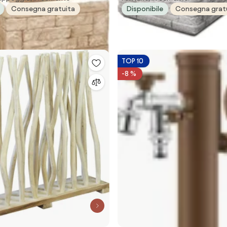
Consegna gratuita
Disponibile
Consegna grat
KAM
TOP 10
-8 %