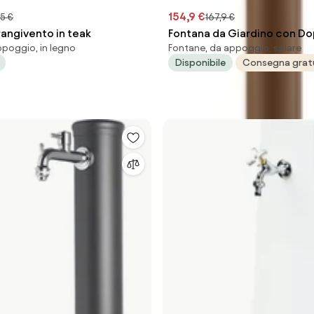
154,9 €
5 €
167,9 €
rangivento in teak
Fontana da Giardino con Do
ppoggio, in legno
Fontane, da appoggio, solare
Rubinetto Belfer 42/SRR Rugg
Disponibile
Consegna grat