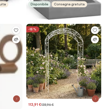
uita
Disponibile
Consegna gratuita
-18 %
113,91 €
138,96 €