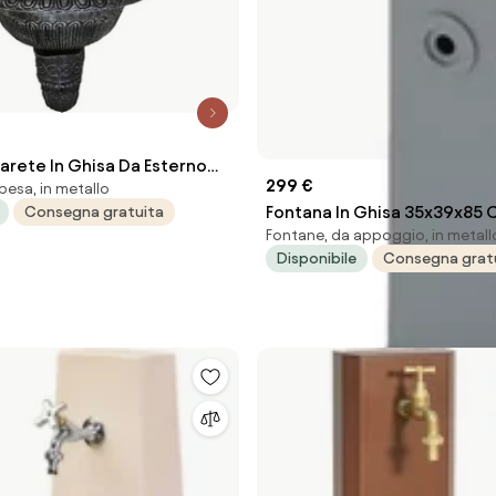
arete In Ghisa Da Esterno
299 €
pesa, in metallo
on Rubinetto In Ottone
Fontana In Ghisa 35x39x85
Consegna gratuita
Fontane, da appoggio, in metall
Rubinetto In Ottone Mod. M
Disponibile
Consegna grat
Antracite