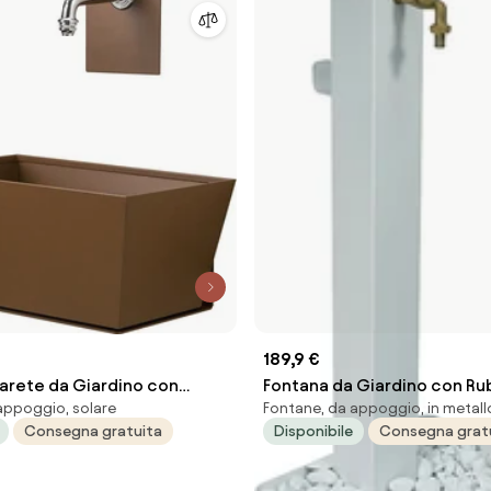
189,9 €
Parete da Giardino con
Fontana da Giardino con Rub
appoggio, solare
Fontane, da appoggio, in metall
e Vasca Belfer 42/PRQ
Ottone e Base con Ciottoli
Consegna gratuita
Disponibile
Consegna grat
cm in Acciaio Bianco...