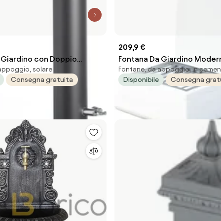
209,9 €
 Giardino con Doppio
Fontana Da Giardino Modern
appoggio, solare
Fontane, da appoggio, in ceme
elfer 42/ARR Antracite...
Cemento Oslo 38x38x90 Cm
Consegna gratuita
Disponibile
Consegna grat
KAM