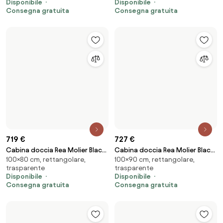
Disponibile
Nello spazio
90
Superflow BRUSH NICKEL 80
Consegna gratuita
Disponibile
Consegna gratuita
74 €
233 €
Scarico lineare REA Neox Slim
Set Doccia da incasso REA Tom
Nello spazio
Termostatico, da incasso,
pro Gold 60
brush gold
Disponibile
bronzo/ottone
Consegna gratuita
Disponibile
Consegna gratuita