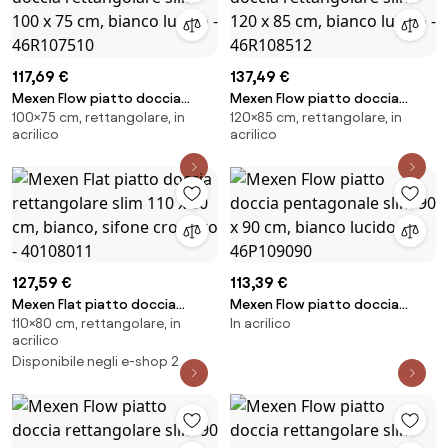
117,69 €
137,49 €
Mexen Flow piatto doccia
Mexen Flow piatto doccia
100×75 cm, rettangolare, in
120×85 cm, rettangolare, in
rettangolare slim 100 x 75 cm,
rettangolare slim 120 x 85 cm,
acrilico
acrilico
bianco lucido - 46R107510
bianco lucido - 46R108512
127,59 €
113,39 €
Mexen Flat piatto doccia
Mexen Flow piatto doccia
110×80 cm, rettangolare, in
In acrilico
rettangolare slim 110 x 80 cm,
pentagonale slim 90 x 90 cm,
acrilico
bianco, sifone cromato -
bianco lucido - 46P109090
Disponibile negli e-shop 2
40108011