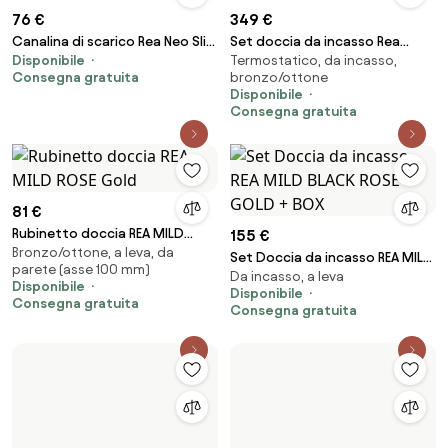
76 €
349 €
Canalina di scarico Rea Neo Slim
Set doccia da incasso Rea
Disponibile
Termostatico, da incasso,
Pro Nickel Brush INOX 70
LUNGO BRUSH GOLD BOX
Consegna gratuita
bronzo/ottone
Disponibile
Consegna gratuita
81 €
Rubinetto doccia REA MILD
155 €
Bronzo/ottone, a leva, da
ROSE Gold
Set Doccia da incasso REA MILD
parete (asse 100 mm)
Da incasso, a leva
BLACK ROSE GOLD + BOX
Disponibile
Disponibile
Consegna gratuita
Consegna gratuita
123 €
109 €