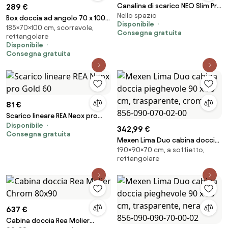
Canalina di scarico NEO Slim Pro
289 €
Nello spazio
Black 100
Box doccia ad angolo 70 x 100
Disponibile
185×70×100 cm, scorrevole,
cm cristallo 6 mm Ix Box Morini
Consegna gratuita
rettangolare
S158E1
Disponibile
Consegna gratuita
81 €
Scarico lineare REA Neox pro
Disponibile
Gold 60
342,99 €
Consegna gratuita
Mexen Lima Duo cabina doccia
190×90×70 cm, a soffietto,
pieghevole 90 x 70 cm,
rettangolare
trasparente, cromo - 856-090-
070-02-00
637 €
Cabina doccia Rea Molier