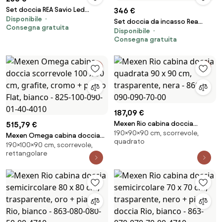
Set doccia REA Savio Led
346 €
Disponibile
Chrome
Set doccia da incasso Rea
Consegna gratuita
Disponibile
LUNGO COPPER BRUSH BOX
Consegna gratuita
187,09 €
Mexen Rio cabina doccia
515,79 €
190×90×90 cm, scorrevole,
quadrata 90 x 90 cm,
Mexen Omega cabina doccia
quadrato
trasparente, nera - 860-090-
190×100×90 cm, scorrevole,
scorrevole 100 x 90 cm, grafite,
rettangolare
090-70-00
cromo + piatto Flat, bianco -
825-100-090-01-40-4010