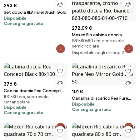
293 €
Set doccia REA Farel Brush Gold
Disponibile
Consegna gratuita
272,09 €
Mexen Rio cabina doccia
190×80×80 cm, scorrevole,
semicircolare 80 x 80 cm,
semicircolare
trasparente, cromo + piatto
Disponibile negli e-shop 2
doccia Rio, bianco - 863-080-
080-01-00-4710
376 €
Cabina doccia Rea Concept
101 €
100×80 cm, scorrevole,
Black 80x100
Canalina di scarico Rea Pure
rettangolare
Disponibile
Neo Mirror Gold Pro 50
Disponibile
Consegna gratuita
Consegna gratuita