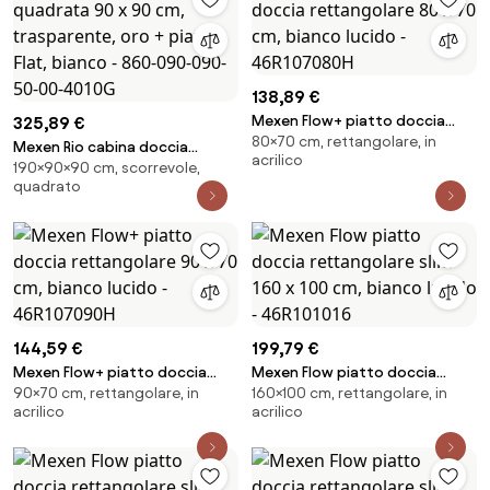
138,89 €
Mexen Flow+ piatto doccia
325,89 €
80×70 cm, rettangolare, in
rettangolare 80 x 70 cm,
Mexen Rio cabina doccia
acrilico
bianco lucido - 46R107080H
190×90×90 cm, scorrevole,
quadrata 90 x 90 cm,
quadrato
trasparente, oro + piatto Flat,
bianco - 860-090-090-50-00-
4010G
144,59 €
199,79 €
Mexen Flow+ piatto doccia
Mexen Flow piatto doccia
90×70 cm, rettangolare, in
160×100 cm, rettangolare, in
rettangolare 90 x 70 cm,
rettangolare slim 160 x 100 cm,
acrilico
acrilico
bianco lucido - 46R107090H
bianco lucido - 46R101016