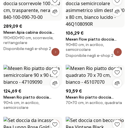
289,09 €
Mexen Apia cabina doccia
106,29 €
190×100×90 cm, scorrevole,
scorrevole 100 x 90 cm,
Mexen Flow piatto doccia
rettangolare
trasparente, nera - 840-100-
90×80 cm, in acrilico,
semicircolare asimmetrico slim
Disponibile negli e-shop 2
090-70-00
semicircolare
destro 90 x 80 cm, bianco
Disponibile negli e-shop 2
lucido - 46Q108090R
124,69 €
93,59 €
Mexen Rio piatto doccia
Mexen Rio piatto doccia
90×4 cm, in acrilico,
70×70 cm, in acrilico, quadrata
semicircolare 90 x 90 cm,
quadrato 70 x 70 cm, bianco -
semicircolare
bianco - 47109090
45107070