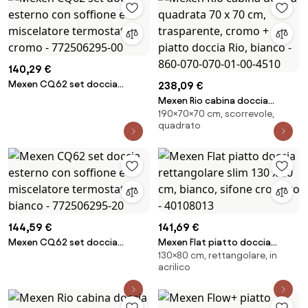
140,29 €
Mexen CQ62 set doccia
238,09 €
esterno con soffione e
Mexen Rio cabina doccia
miscelatore termostatico,
190×70×70 cm, scorrevole,
quadrata 70 x 70 cm,
cromo - 772506295-00
quadrato
trasparente, cromo + piatto
doccia Rio, bianco - 860-070-
070-01-00-4510
144,59 €
141,69 €
Mexen CQ62 set doccia
Mexen Flat piatto doccia
130×80 cm, rettangolare, in
esterno con soffione e
rettangolare slim 130 x 80 cm,
acrilico
miscelatore termostatico,
bianco, sifone cromato -
bianco - 772506295-20
40108013