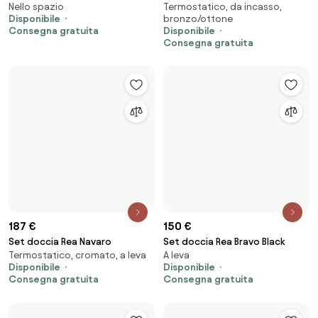
Doccia a mano Rea Black Mat
Set Doccia da incasso REA
Massaggiante, manuale
Da incasso, a leva
SANTOS Black
Disponibile
Disponibile
Consegna gratuita
Consegna gratuita
186 €
96 €
Set Doccia da incasso REA HASS
Canalina di scarico Rea Neo Slim
Da incasso, a leva
Disponibile
Black
Mirror Gold Pro 50
Disponibile
Consegna gratuita
Consegna gratuita