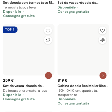
148 €
76 €
Rubinetto da incasso Rea
Canalina di scarico REA PURE
Da incasso, a leva, da parete
Disponibile
Lungo Black Metallic + BOX
NEO NICKEL BRUSH INOX 60
(asse 100 mm)
Consegna gratuita
Disponibile
Consegna gratuita
203 €
Set doccia REA ARGUS GOLD
102 €
Bronzo/ottone, a leva, da
Canalina di scarico REA PURE
parete (asse 150 mm)
Nello spazio
NEO PRO black matt 80
Disponibile
Disponibile
Consegna gratuita
Consegna gratuita