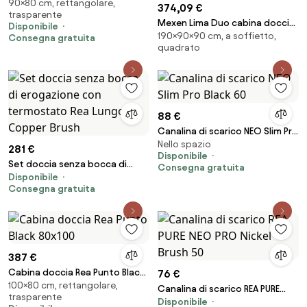
90×80 cm, rettangolare,
Chrom 80x90
374,09 €
trasparente
Mexen Lima Duo cabina doccia
Disponibile
190×90×90 cm, a soffietto,
pieghevole 90 x 90 cm,
Consegna gratuita
quadrato
trasparente, nera - 856-090-
090-70-00-02
88 €
Canalina di scarico NEO Slim Pro
Nello spazio
Black 60
281 €
Disponibile
Set doccia senza bocca di
Consegna gratuita
Disponibile
erogazione con termostato
Consegna gratuita
Rea Lungo Copper Brush
387 €
Cabina doccia Rea Punto Black
76 €
100×80 cm, rettangolare,
80x100
Canalina di scarico REA PURE
trasparente
Disponibile
NEO PRO Nickel Brush 50