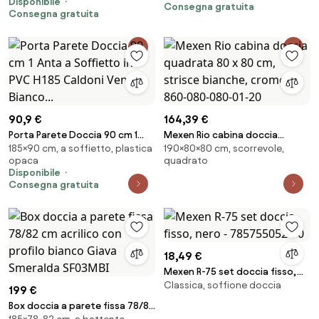
Disponibile
Consegna gratuita
Consegna gratuita
90,9 €
164,39 €
Porta Parete Doccia 90 cm 1
Mexen Rio cabina doccia
185×90 cm, a soffietto, plastica
190×80×80 cm, scorrevole,
Anta a Soffietto in PVC H185
quadrata 80 x 80 cm, strisce
opaca
quadrato
Caldoni Vens Bianco...
bianche, cromo - 860-080-
Disponibile
080-01-20
Consegna gratuita
18,49 €
Mexen R-75 set doccia fisso,
Classica, soffione doccia
nero - 785755052-70
199 €
Box doccia a parete fissa 78/82