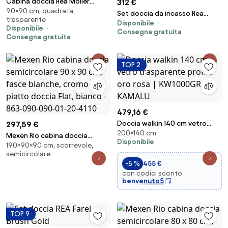
Cabina doccia Rea Molier
312 €
90×90 cm, quadrata,
Chrom 90x90
Set doccia da incasso Rea
trasparente
Disponibile
Lungo Copper Brush + BOX
Disponibile
Consegna gratuita
Consegna gratuita
TOP 2
479,16 €
Doccia walkin 140 cm vetro
297,59 €
200×140 cm
trasparente profilo oro rosa |
Mexen Rio cabina doccia
Disponibile
KW1000GR - KAMALU
190×90×90 cm, scorrevole,
semicircolare 90 x 90 cm, fasce
semicircolare
bianche, cromo + piatto
-5 %
455 €
doccia Flat, bianco - 863-090-
con codici sconto
090-01-20-4110
benvenuto5
TOP 9