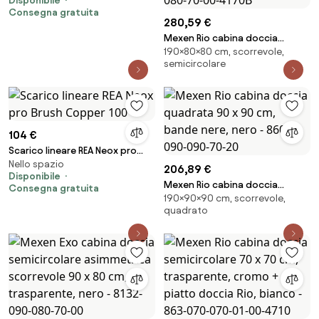
Disponibile
Brush Gold 60
Consegna gratuita
280,59 €
Mexen Rio cabina doccia
190×80×80 cm, scorrevole,
semicircolare 80 x 80 cm,
semicircolare
trasparente, nera + piatto
doccia Flat, nero - 863-080-
080-70-00-4170B
104 €
Scarico lineare REA Neox pro
Nello spazio
Brush Copper 100
206,89 €
Disponibile
Mexen Rio cabina doccia
Consegna gratuita
190×90×90 cm, scorrevole,
quadrata 90 x 90 cm, bande
quadrato
nere, nero - 860-090-090-70-
20