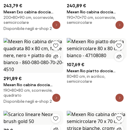
243,79 €
240,89 €
Mexen Exo cabina doccia
Mexen Rio cabina doccia
200×80×90 cm, scorrevole,
190×70×70 cm, scorrevole,
semicircolare asimmetrica
semicircolare 70 x 70 cm,
semicircolare
semicircolare
scorrevole 90 x 80 cm,
trasparente, cromo + piatto
Disponibile negli e-shop 2
trasparente, nero - 8132-090-
doccia Rio, bianco - 863-070-
080-70-00
070-01-00-4710
107,69 €
Mexen Rio piatto doccia
80×80 cm, in acrilico,
semicircolare 80 x 80 cm,
291,89 €
semicircolare
bianco - 47108080
Mexen Rio cabina doccia
190×80×80 cm, scorrevole,
quadrata 80 x 80 cm, fasce
quadrato
nere, nero + piatto doccia,
Disponibile negli e-shop 2
bianco - 860-080-080-70-20-
4510