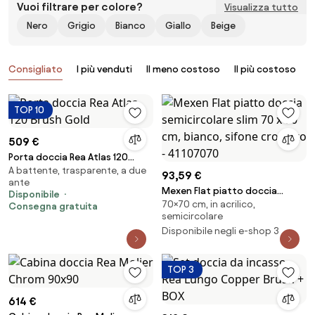
Vuoi filtrare per colore?
Visualizza tutto
Nero
Grigio
Bianco
Giallo
Beige
Prodotti
Consigliato
I più venduti
Il meno costoso
Il più costoso
B
TOP 10
509 €
Porta doccia Rea Atlas 120
A battente, trasparente, a due
Brush Gold
93,59 €
ante
Mexen Flat piatto doccia
Disponibile
70×70 cm, in acrilico,
semicircolare slim 70 x 70 cm,
Consegna gratuita
semicircolare
bianco, sifone cromato -
Disponibile negli e-shop 3
41107070
TOP 3
614 €