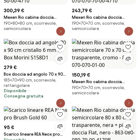
300,39 €
243,79 €
Mexen Rio cabina doccia
Mexen Rio cabina doccia
190×80×80 cm, scorrevole,
190×70×70 cm, scorrevole,
semicircolare 80 x 80 cm,
semicircolare 70 x 70 cm,
semicircolare
semicircolare
trasparente, oro + piatto Rio,
trasparente, nero + piatto
bianco - 863-080-080-50-00-
doccia Rio, bianco - 863-070-
4710
070-70-00-4710
279 €
Box doccia ad angolo 70 x 90
150,19 €
185×70×90 cm, scorrevole,
cm cristallo 6 mm Ix Box Morini
Mexen Rio cabina doccia
rettangolare
S158D1
190×70×70 cm, scorrevole,
semicircolare 70 x 70 cm,
Disponibile
semicircolare
trasparente, cromo - 863-070-
Consegna gratuita
070-01-00
95 €
Scarico lineare REA Neox pro