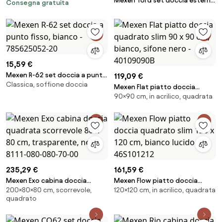
Mexen Tord set doccia esterno
Consegna gratuita
con soffione e rubinetto
doccia Royo, nero - 72240200-
70
15,59 €
Mexen R-62 set doccia a punto
119,09 €
Classica, soffione doccia
fisso, bianco - 785625052-20
Mexen Flat piatto doccia
90×90 cm, in acrilico, quadrata
quadrato slim 90 x 90 cm,
bianco, sifone nero -
40109090B
235,29 €
161,59 €
Mexen Exo cabina doccia
Mexen Flow piatto doccia
200×80×80 cm, scorrevole,
120×120 cm, in acrilico, quadrata
quadrata scorrevole 80 x 80
quadrato slim 120 x 120 cm,
quadrato
cm, trasparente, nera - 8111-
bianco lucido - 46S101212
080-080-70-00