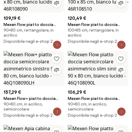
109,19 €
120,49 €
Mexen Flow piatto doccia
Mexen Flow piatto doccia
90×80 cm, rettangolare, in
100×85 cm, rettangolare, in
rettangolare slim 90 x 80 cm,
rettangolare slim 100 x 85 cm,
acrilico
acrilico
bianco lucido - 46R108090
bianco lucido - 46R108510
Disponibile negli e-shop 2
Disponibile negli e-shop 2
157,29 €
106,29 €
Mexen Flow+ piatto doccia
Mexen Flow piatto doccia
90×80 cm, in acrilico,
90×80 cm, in acrilico,
semicircolare asimmetrico
semicircolare asimmetrico slim
semicircolare
semicircolare
sinistro 90 x 80 cm, bianco
sinistro 90 x 80 cm, bianco
Disponibile negli e-shop 2
Disponibile negli e-shop 2
lucido - 46Q108090LH
lucido - 46Q108090L