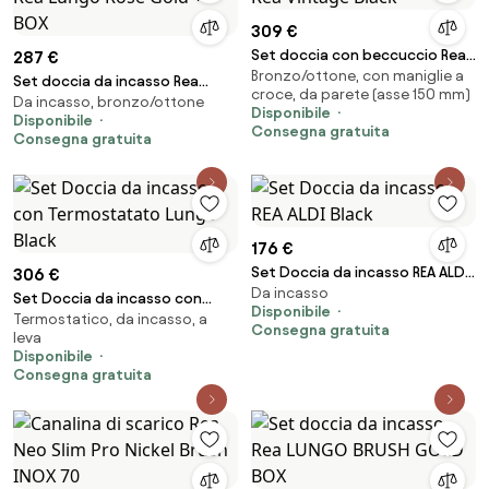
309 €
Set doccia con beccuccio Rea
287 €
Bronzo/ottone, con maniglie a
Vintage Black
Set doccia da incasso Rea
croce, da parete (asse 150 mm)
Da incasso, bronzo/ottone
Lungo Rose Gold + BOX
Disponibile
Disponibile
Consegna gratuita
Consegna gratuita
176 €
Set Doccia da incasso REA ALDI
306 €
Da incasso
Black
Set Doccia da incasso con
Disponibile
Termostatico, da incasso, a
Termostatato Lungo Black
Consegna gratuita
leva
Disponibile
Consegna gratuita