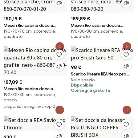
150,19 €
189,89 €
Mexen Rio cabina doccia
Mexen Rio cabina doccia
190×70×70 cm, scorrevole,
190×80×80 cm, scorrevole,
quadrata 70 x 70 cm, strisce
quadrata 80 x 80 cm, strisce
quadrato
quadrato
bianche, cromo - 860-070-
nere, nera - 860-080-080-70-
070-01-20
20
98 €
Scarico lineare REA Neox pro
Nello spazio
Brush Gold 90
187,09 €
Disponibile
Mexen Rio cabina doccia
Consegna gratuita
190×80×80 cm, scorrevole,
quadrata 80 x 80 cm, grafite,
opaco
nero - 860-080-080-70-40
Disponibile negli e-shop 2
230 €