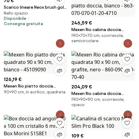
70 €
Scarico lineare Neox brush gold
Nello spazio
50
Disponibile
246,59 €
Consegna gratuita
Mexen Rio cabina doccia
190×70×70 cm, scorrevole,
semicircolare 70 x 70 cm,
semicircolare
strisce bianche, cromo +
piatto doccia, bianco - 863-
070-070-01-20-4710
126,19 €
Mexen Rio piatto doccia
204,09 €
90×90 cm, in acrilico, quadrata
quadrato 90 x 90 cm, bianco -
Mexen Rio cabina doccia
45109090
190×90×90 cm, scorrevole,
quadrata 90 x 90 cm, grafite,
opaco
nero - 860-090-090-70-40
109 €