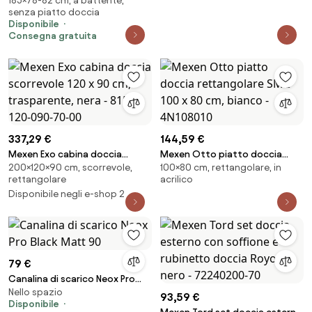
185×78-82 cm, a battente,
cm acrilico con profilo bianco
senza piatto doccia
Giava Smeralda SF03MBI
Disponibile
Consegna gratuita
337,29 €
144,59 €
Mexen Exo cabina doccia
Mexen Otto piatto doccia
200×120×90 cm, scorrevole,
100×80 cm, rettangolare, in
scorrevole 120 x 90 cm,
rettangolare SMC 100 x 80 cm,
rettangolare
acrilico
trasparente, nera - 8151-120-
bianco - 4N108010
Disponibile negli e-shop 2
090-70-00
79 €
Canalina di scarico Neox Pro
Nello spazio
Black Matt 90
93,59 €
Disponibile