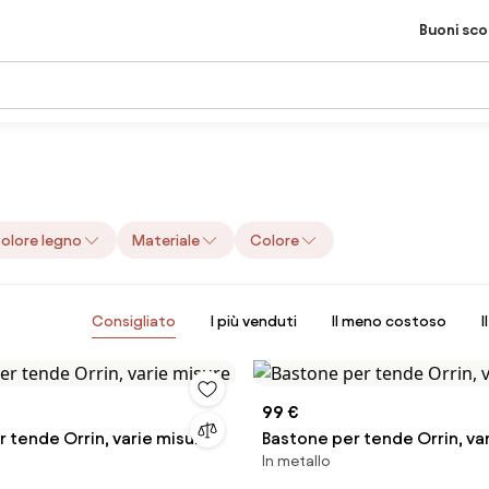
Buoni sc
olore legno
Materiale
Colore
Consigliato
I più venduti
Il meno costoso
I
99 €
 tende Orrin, varie misure
Bastone per tende Orrin, va
In metallo