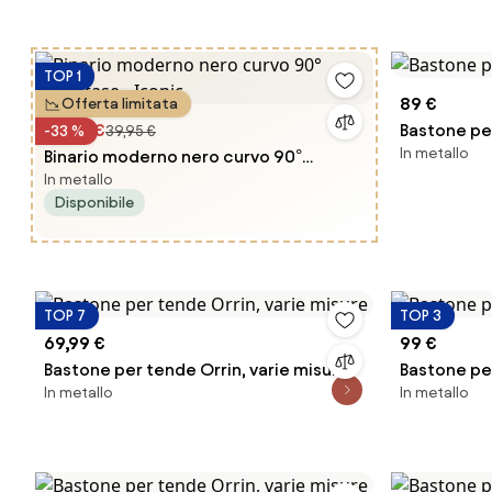
TOP 1
89 €
Offerta limitata
26,95 €
Bastone per
-33 %
39,95 €
In metallo
Binario moderno nero curvo 90°
In metallo
monofase - Iconic
Disponibile
TOP 7
TOP 3
69,99 €
99 €
Bastone per tende Orrin, varie misure
Bastone per
In metallo
In metallo