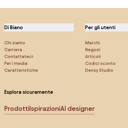
Di Biano
Per gli utenti
Chi siamo
Marchi
Carriera
Negozi
Contattateci
Articoli
Per i media
Codici sconto
Caratteristiche
Densy Studio
Esplora sicuramente
Prodotti
Ispirazioni
AI designer