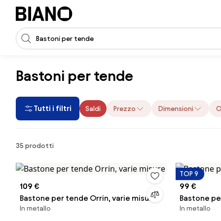
Salta la navigazione, vai al contenuto
Input della ricerca
Salta il contenuto, vai al piè di pagina
Bastoni per tende
Tutti i filtri
Saldi
Prezzo
Dimensioni
C
Prodotti
35 prodotti
TOP 9
109 €
99 €
Bastone per tende Orrin, varie misure
Bastone per
In metallo
In metallo