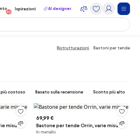
onto
AI designer
Ispirazioni
32
Ristrutturazioni
Bastoni per tende
l più costoso
Basato sulla recensione
Sconto più alto
69,99 €
rie misure
Bastone per tende Orrin, varie misure
In metallo