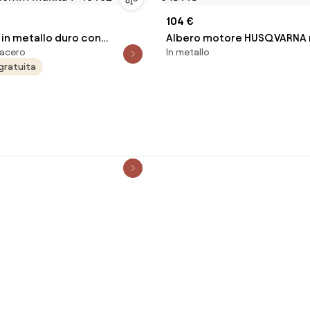
104 €
 in metallo duro con
Albero motore HUSQVARNA
n acero
In metallo
S-Plus ø 40mm, denti 6,
motosega 61 68 272 TIPO V
gratuita
 40mm Makita P-19102
045115