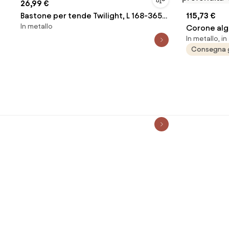
26,99 €
Bastone per tende Twilight, L 168-365
115,73 €
In metallo
cm
Corone alg
In metallo, i
attacco SD
Consegna 
profondità