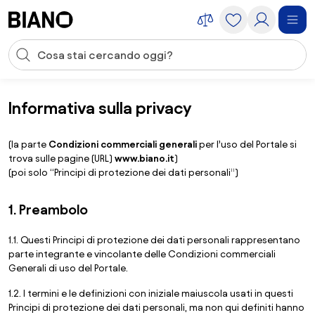
Salta la navigazione, vai al contenuto
Input della ricerca
Salta il contenuto, vai al piè di pagina
Informativa sulla privacy
Termini di utilizzo di Biano.it
Informativa sulla privacy
(la parte
Condizioni commerciali generali
per l’uso del Portale si
trova sulle pagine (URL)
www.biano.it
)
(poi solo “Principi di protezione dei dati personali”)
1. Preambolo
1.1. Questi Principi di protezione dei dati personali rappresentano
parte integrante e vincolante delle Condizioni commerciali
Generali di uso del Portale.
1.2. I termini e le definizioni con iniziale maiuscola usati in questi
Principi di protezione dei dati personali, ma non qui definiti hanno