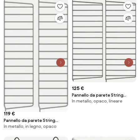
125 €
Pannello da parete String
In metallo, opaco, lineare
System, larg. 30 x alt. 75 cm, in
varie misure
119 €
Pannello da parete String
In metallo, in legno, opaco
System, larg. 20 x alt. 75 cm, in
varie misure