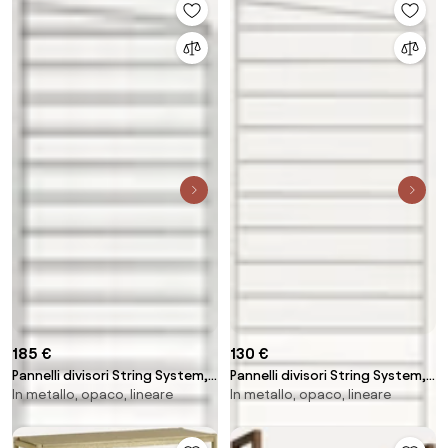
185 €
130 €
Pannelli divisori String System,
Pannelli divisori String System,
In metallo, opaco, lineare
In metallo, opaco, lineare
larg. 30 x alt. 200 cm, in varie
larg. 30 x alt. 115 cm, in varie
misure
misure