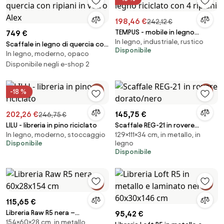
198,46 €
242,12 €
TEMPUS - mobile in legno
749 €
In legno, industriale, rustico
riciclato con 4 ripiani
Scaffale in legno di quercia con
Disponibile
In legno, moderno, opaco
ripiani in vetro Alex
Disponibile negli e-shop 2
-18 %
202,26 €
145,75 €
246,75 €
LILU - libreria in pino riciclato
Scaffale REG-21 in rovere
In legno, moderno, stoccaggio
129×111×34 cm, in metallo, in
dorato/nero
Disponibile
legno
Disponibile
115,65 €
Libreria Raw R5 nera –
95,42 €
154×60×28 cm, in metallo,
60x28x154 cm