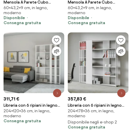
Mensola A Parete Cubo
Mensola A Parete Cubo
60×43,2×9 cm, in legno,
60×43,2×9 cm, in legno,
43x9x60H 3 Ripiani Rovere
43x9x60H 3 Ripiani Effetto
moderno
moderno
Effetto Legno
Rovere Marrone
Disponibile
Disponibile
Consegna gratuita
Consegna gratuita
311,71 €
357,83 €
Libreria con 6 ripiani in legno
Libreria con 6 ripiani in legno
204×120×36 cm, in legno,
204×178×36 cm, in legno,
Bianco Frassino 120x204h cm -
Bianco Frassino 178x204h cm -
moderno
moderno
KATO B SMALL
KATO B
Consegna gratuita
Disponibile negli e-shop 2
Consegna gratuita