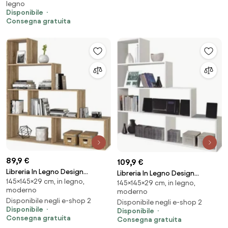
legno
Disponibile
Consegna gratuita
89,9 €
109,9 €
Libreria In Legno Design
Libreria In Legno Design
145×145×29 cm, in legno,
Moderno Rovere Chiara
145×145×29 cm, in legno,
Moderno Bianco Lucido
moderno
moderno
145x29xH145 Cm Mensole A
145x29xH145 Cm Mensole A
Disponibile negli e-shop 2
Disponibile negli e-shop 2
Scala
Scala
Disponibile
Disponibile
Consegna gratuita
Consegna gratuita