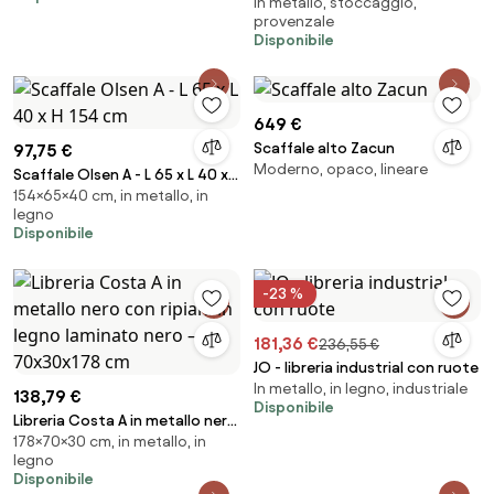
In metallo, stoccaggio,
provenzale in ferro verniciato
provenzale
Disponibile
649 €
Scaffale alto Zacun
97,75 €
Moderno, opaco, lineare
Scaffale Olsen A - L 65 x L 40 x H
154×65×40 cm, in metallo, in
154 cm
legno
Disponibile
-23 %
181,36 €
236,55 €
JO - libreria industrial con ruote
In metallo, in legno, industriale
138,79 €
Disponibile
Libreria Costa A in metallo nero
178×70×30 cm, in metallo, in
con ripiani in legno laminato
legno
nero – 70x30x178 cm
Disponibile