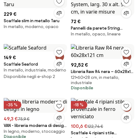
229 €
Scaffale slim in metallo Taru
72 €
In metallo, moderno, opaco
Pannelli da parete String
In metallo, opaco, lineare
System, larg. 30 x alt. 50 cm, in
varie misure
149 €
Scaffale Seaford
92,52 €
In metallo, industriale, moderno
Libreria Raw R4 nera – 60x28x121
Disponibile negli e-shop 2
121×60×28 cm, in metallo,
cm
industriale
Disponibile
-35 %
-18 %
49,3 €
75,9 €
VAN - libreria moderna di design
100,6 €
122,74 €
In legno, moderno, stoccaggio
in legno
Scaffale 4 ripiani stile
Disponibile