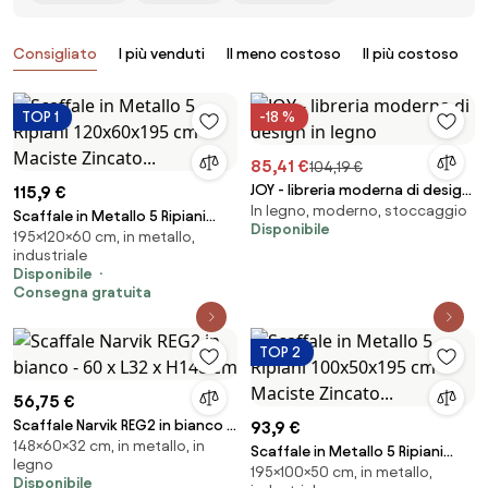
Prodotti
Consigliato
I più venduti
Il meno costoso
Il più costoso
B
TOP 1
-18 %
85,41 €
104,19 €
JOY - libreria moderna di design
115,9 €
In legno, moderno, stoccaggio
in legno
Scaffale in Metallo 5 Ripiani
Disponibile
195×120×60 cm, in metallo,
120x60x195 cm Maciste
industriale
Zincato...
Disponibile
Consegna gratuita
TOP 2
56,75 €
Scaffale Narvik REG2 in bianco -
93,9 €
148×60×32 cm, in metallo, in
60 x L32 x H148 cm
Scaffale in Metallo 5 Ripiani
legno
195×100×50 cm, in metallo,
100x50x195 cm Maciste
Disponibile