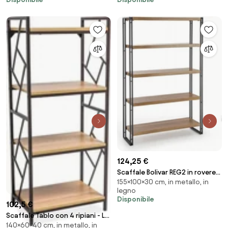
124,25 €
Scaffale Bolivar REG2 in rovere
155×100×30 cm, in metallo, in
dorato/nero - H155 cm
legno
Disponibile
102,5 €
Scaffale Tablo con 4 ripiani - L
140×60×40 cm, in metallo, in
60 x L 40 x H 140 cm