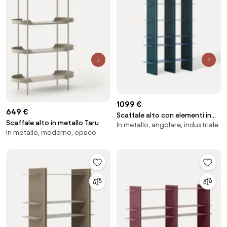
1099 €
649 €
Scaffale alto con elementi in
Scaffale alto in metallo Taru
In metallo, angolare, industriale
metallo Rami
In metallo, moderno, opaco