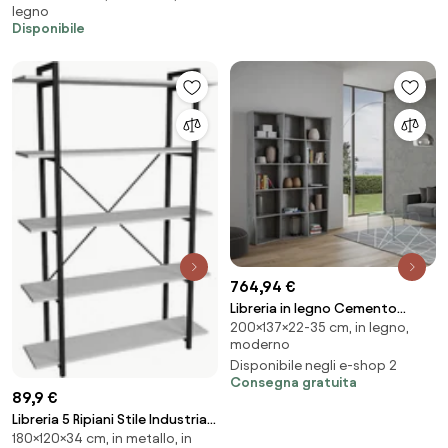
legno
Disponibile
764,94 €
Libreria in legno Cemento
200×137×22-35 cm, in legno,
137x200h cm con 3 elementi e
moderno
vani trapezoidali TREK
Disponibile negli e-shop 2
Consegna gratuita
89,9 €
Libreria 5 Ripiani Stile Industrial
180×120×34 cm, in metallo, in
120x34x180 Jonah Bianca