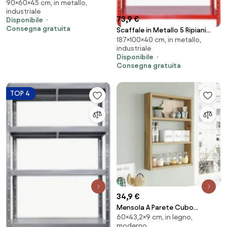
90×60×45 cm, in metallo,
in Metallo Cromato Tosini...
industriale
73,9 €
Disponibile
Consegna gratuita
Scaffale in Metallo 5 Ripiani
187×100×40 cm, in metallo,
100x40x187 cm Ettore Rosso...
industriale
Disponibile
Consegna gratuita
TOP 4
34,9 €
Mensola A Parete Cubo
60×43,2×9 cm, in legno,
43x9x60H 3 Ripiani Effetto
moderno