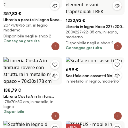
357,83 €
Libreria a parete in legno Noce
1222,93 €
204×178×36 cm, in legno,
178x204h cm - KATO C
Libreria in legno Noce 227x200h
moderno
200×227×22-35 cm, in legno,
cm con 5 elementi e vani
Disponibile negli e-shop 2
moderno
trapezoidali TREK
Consegna gratuita
Disponibile negli e-shop 2
Consegna gratuita
699 €
Scaffale con cassetti Rio
In metallo, in legno, moderno
138,79 €
Libreria Costa A in finitura
178×70×30 cm, in metallo, in
rovere con struttura in metallo
legno
nero opaco – 70x30x178 cm
Disponibile
-18 %