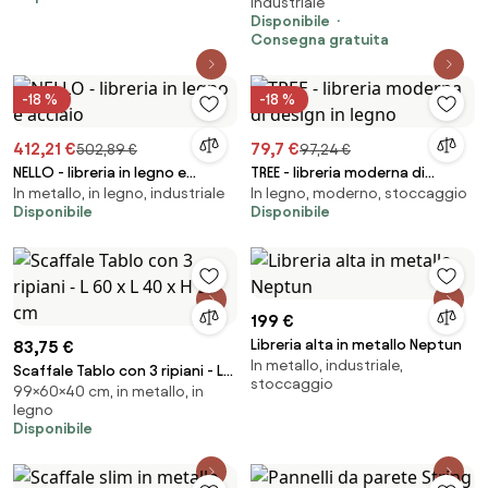
industriale
Zincato...
Disponibile
Consegna gratuita
-18 %
-18 %
412,21 €
79,7 €
502,89 €
97,24 €
NELLO - libreria in legno e
TREE - libreria moderna di
In metallo, in legno, industriale
In legno, moderno, stoccaggio
acciaio
design in legno
Disponibile
Disponibile
199 €
Libreria alta in metallo Neptun
83,75 €
In metallo, industriale,
Scaffale Tablo con 3 ripiani - L
stoccaggio
99×60×40 cm, in metallo, in
60 x L 40 x H 99 cm
legno
Disponibile