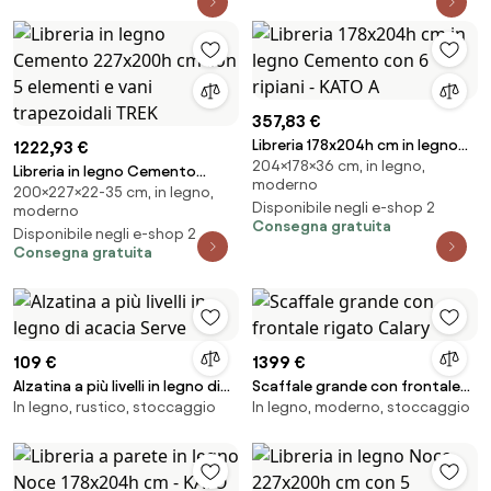
357,83 €
Libreria 178x204h cm in legno
1222,93 €
204×178×36 cm, in legno,
Cemento con 6 ripiani - KATO A
Libreria in legno Cemento
moderno
200×227×22-35 cm, in legno,
227x200h cm con 5 elementi e
Disponibile negli e-shop 2
moderno
vani trapezoidali TREK
Consegna gratuita
Disponibile negli e-shop 2
Consegna gratuita
109 €
1399 €
Alzatina a più livelli in legno di
Scaffale grande con frontale
In legno, rustico, stoccaggio
In legno, moderno, stoccaggio
acacia Serve
rigato Calary