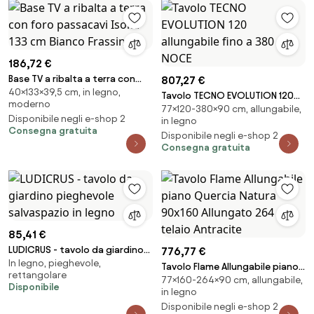
186,72 €
Base TV a ribalta a terra con
807,27 €
40×133×39,5 cm, in legno,
foro passacavi Isoka 133 cm
Tavolo TECNO EVOLUTION 120
moderno
Bianco Frassino
77×120-380×90 cm, allungabile,
allungabile fino a 380 cm NOCE
Disponibile negli e-shop 2
in legno
Consegna gratuita
Disponibile negli e-shop 2
Consegna gratuita
85,41 €
LUDICRUS - tavolo da giardino
776,77 €
In legno, pieghevole,
pieghevole salvaspazio in legno
Tavolo Flame Allungabile piano
rettangolare
77×160-264×90 cm, allungabile,
Quercia Natura 90x160
Disponibile
in legno
Allungato 264 telaio Antracite
Disponibile negli e-shop 2