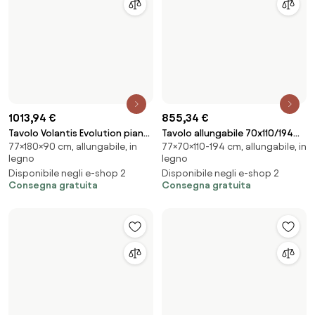
855,34 €
Tavolo allungabile 70x110/194
1013,94 €
77×70×110-194 cm, allungabile, in
cm Flame Noce telaio Antracite
Tavolo Volantis Evolution piano
legno
77×180×90 cm, allungabile, in
Cemento 90x180 Allungato
Disponibile negli e-shop 2
legno
440 telaio Antracite
Consegna gratuita
Disponibile negli e-shop 2
Consegna gratuita
732,37 €
Tavolo allungabile 80x120/204
739,2 €
77×120×80 cm, allungabile,
cm Flame Cemento telaio
Tavolo allungabile 80x120/204
moderno
Antracite
77×120×80 cm, allungabile, in
cm Karamay Quercia Natura
Disponibile negli e-shop 2
legno
telaio Antracite
Consegna gratuita
Disponibile negli e-shop 2
Consegna gratuita