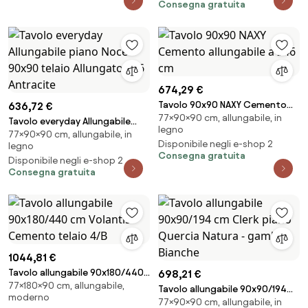
Consegna gratuita
674,29 €
Tavolo 90x90 NAXY Cemento
636,72 €
77×90×90 cm, allungabile, in
allungabile a 246 cm
Tavolo everyday Allungabile
legno
77×90×90 cm, allungabile, in
piano Noce 90x90 telaio
Disponibile negli e-shop 2
legno
Allungato 246 Antracite
Consegna gratuita
Disponibile negli e-shop 2
Consegna gratuita
1044,81 €
Tavolo allungabile 90x180/440
698,21 €
77×180×90 cm, allungabile,
cm Volantis Cemento telaio
Tavolo allungabile 90x90/194
moderno
4/B
77×90×90 cm, allungabile, in
cm Clerk piano Quercia Natura