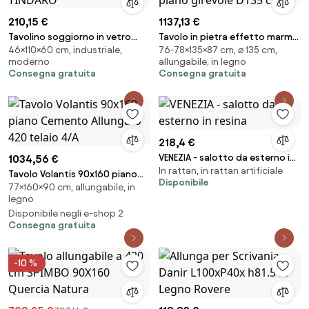
210,15 €
1137,13 €
Tavolino soggiorno in vetro
Tavolo in pietra effetto marmo
46×110×60 cm, industriale,
76-78×135×87 cm, ⌀ 135 cm,
struttura legno teak - TINDARO
Nero ROUND con piano girevole
moderno
allungabile, in legno
D135 cm
Consegna gratuita
Consegna gratuita
218,4 €
VENEZIA - salotto da esterno in
1034,56 €
In rattan, in rattan artificiale
resina
Tavolo Volantis 90x160 piano
Disponibile
77×160×90 cm, allungabile, in
Cemento Allungato 420 telaio
legno
4/A
Disponibile negli e-shop 2
Consegna gratuita
-10 %