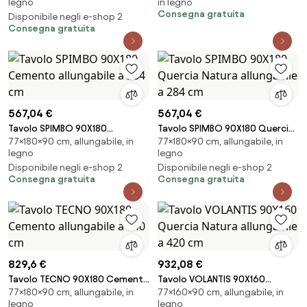
legno
in legno
cm Cemento
Consegna gratuita
Disponibile negli e-shop 2
Consegna gratuita
567,04 €
567,04 €
Tavolo SPIMBO 90X180
Tavolo SPIMBO 90X180 Quercia
77×180×90 cm, allungabile, in
77×180×90 cm, allungabile, in
Cemento allungabile a 284 cm
Natura allungabile a 284 cm
legno
legno
Disponibile negli e-shop 2
Disponibile negli e-shop 2
Consegna gratuita
Consegna gratuita
829,6 €
932,08 €
Tavolo TECNO 90X180 Cemento
Tavolo VOLANTIS 90X160
77×180×90 cm, allungabile, in
77×160×90 cm, allungabile, in
allungabile a 440 cm
Quercia Natura allungabile a
legno
legno
420 cm