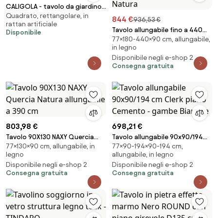
CALIGOLA - tavolo da giardino
Quadrato, rettangolare, in
in wicker
844 €
936,53 €
rattan artificiale
Tavolo allungabile fino a 440
Disponibile
77×180-440×90 cm, allungabile,
cm PAXON Evolution 180 piano
in legno
finitura Quercia Natura
Disponibile negli e-shop 2
Consegna gratuita
803,98 €
698,21 €
Tavolo 90X130 NAXY Quercia
Tavolo allungabile 90x90/194
77×130×90 cm, allungabile, in
77×90-194×90-194 cm,
Natura allungabile a 390 cm
cm Clerk piano Cemento -
legno
allungabile, in legno
gambe Bianche
Disponibile negli e-shop 2
Disponibile negli e-shop 2
Consegna gratuita
Consegna gratuita