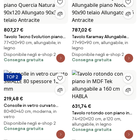
807,27 €
787,02 €
Tavolo Tecno Evolution piano
Tavolo Karamay Allungabile
77×120×90 cm, allungabile, in
77×90×90 cm, allungabile, in
Quercia Natura 90x120
piano Noce 90x90 telaio
legno
legno
Allungato 90x380 telaio
Allungato 246 Antracite
Disponibile negli e-shop 2
Disponibile negli e-shop 2
Antracite
Consegna gratuita
Consegna gratuita
TOP 2
219,48 €
Consolle in vetro curvato
631,74 €
80×80×40 cm, moderna, in
SMALLE 80 spessore 12 mm
Tavolo rotondo con piano in
vetro
74×120×120 cm, ⌀ 120 cm,
MDF Tek allungabile a 160 cm
Disponibile negli e-shop 2
allungabile, in legno
HABLA
Consegna gratuita
Consegna gratuita