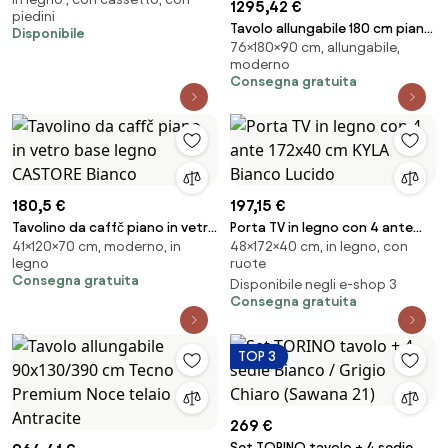
in mdf multicolor
1295,42 €
piedini
Tavolo allungabile 180 cm piano
Disponibile
76×180×90 cm, allungabile,
grčs porcellanato effetto
moderno
marmo Bianco ACHILLE
Consegna gratuita
180,5 €
197,15 €
Tavolino da caffč piano in vetro
Porta TV in legno con 4 ante
41×120×70 cm, moderno, in
48×172×40 cm, in legno, con
base legno CASTORE Bianco
172x40 cm KYLA Bianco Lucido
legno
ruote
Consegna gratuita
Disponibile negli e-shop 3
Consegna gratuita
TOP 3
269 €
Set TORINO tavolo + 4 sedie