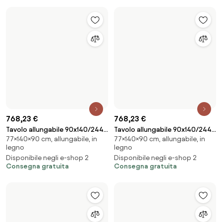
Disponibile negli e-shop 2
Consegna gratuita
542,36 €
542,36 €
Tavolo allungabile 90x140/244
Tavolo allungabile 90x140/244
77×140×90 cm, allungabile,
77×140×90 cm, allungabile, in
cm Spimbo Cemento
cm Spimbo Noce
moderno
legno
Disponibile negli e-shop 2
Disponibile negli e-shop 2
Consegna gratuita
Consegna gratuita