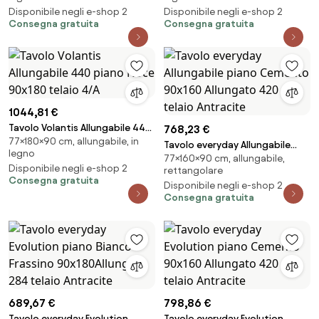
Disponibile negli e-shop 2
Disponibile negli e-shop 2
Consegna gratuita
Consegna gratuita
1044,81 €
Tavolo Volantis Allungabile 440
768,23 €
77×180×90 cm, allungabile, in
piano Noce 90x180 telaio 4/A
Tavolo everyday Allungabile
legno
77×160×90 cm, allungabile,
piano Cemento 90x160
Disponibile negli e-shop 2
rettangolare
Allungato 420 telaio Antracite
Consegna gratuita
Disponibile negli e-shop 2
Consegna gratuita
689,67 €
798,86 €
Tavolo everyday Evolution
Tavolo everyday Evolution