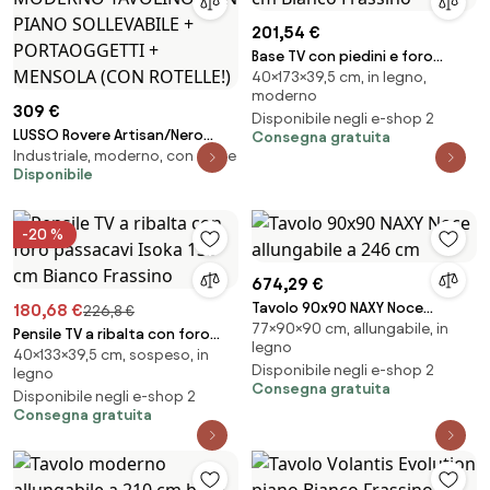
201,54 €
Base TV con piedini e foro
40×173×39,5 cm, in legno,
passacavi Isoka 173 cm Bianco
moderno
Frassino
309 €
Disponibile negli e-shop 2
LUSSO Rovere Artisan/Nero
Consegna gratuita
Industriale, moderno, con ruote
Opaco - MODERNO TAVOLINO
Disponibile
CON PIANO SOLLEVABILE +
PORTAOGGETTI + MENSOLA
(CON ROTELLE!)
-20 %
674,29 €
Tavolo 90x90 NAXY Noce
180,68 €
226,8 €
77×90×90 cm, allungabile, in
allungabile a 246 cm
Pensile TV a ribalta con foro
legno
40×133×39,5 cm, sospeso, in
passacavi Isoka 133 cm Bianco
Disponibile negli e-shop 2
legno
Frassino
Consegna gratuita
Disponibile negli e-shop 2
Consegna gratuita