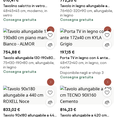
616,41 €
772,26 €
Tavolino salotto in vetro
Tavolo in legno allungabile a
48×45×45 cm, moderno, in
76×160-320×90 cm, allungabile,
temperato effetto martellato
320 cm 12 posti FABIO Tek
vetro
in legno
fumč PLINIO
Consegna gratuita
Consegna gratuita
754,88 €
197,15 €
Tavolo allungabile 130-190x80
Porta TV in legno con 4 ante
75×130-190×80 cm, allungabile,
48×172×40 cm, in legno, con
cm piano marmo Bianco -
172x40 cm KYLA Grigio
in legno
ruote
ALMOR
Consegna gratuita
Disponibile negli e-shop 3
Consegna gratuita
833,02 €
814,23 €
Tavolo 90x180 allungabile a 440
Tavolo allungabile a 420 cm