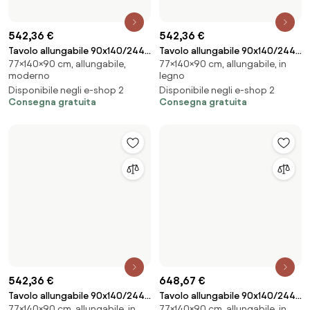
839,97 €
728,95 €
Tavolo allungabile 90x140/244
Tavolo allungabile 90x140/244
77×140×90 cm, allungabile,
77×140×90 cm, allungabile,
cm Volantis Cemento telaio
cm Volantis Cemento telaio
moderno
moderno
4/B
Antracite
Disponibile negli e-shop 2
Disponibile negli e-shop 2
Consegna gratuita
Consegna gratuita