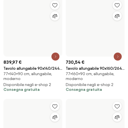
Consegna gratuita
Consegna gratuita
744,2 €
858,76 €
Tavolo allungabile 90x180/284
Tavolo allungabile 90x180/284
77×180×90 cm, allungabile,
77×180×90 cm, allungabile,
cm Tecno Premium Bianco
cm Volantis Cemento telaio
moderno
moderno
Frassino telaio Antracite
4/B
Disponibile negli e-shop 2
Disponibile negli e-shop 2
Consegna gratuita
Consegna gratuita