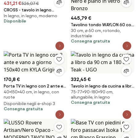
431,21 €
526,07 €
CROSS - tavolo in legno
In legno, in legno, moderno
massiccio
445,79 €
Disponibile
Tavolino tondo WAYLON 60 con
30 cm, ⌀ 60 cm, rotondo,
base in metallo Nero e piano in
industriale
vetro Bronzo
Consegna gratuita
170,8 €
332,45 €
Porta TV in legno con 2 ante e
Tavolo in legno da cucina a libro
40×150×40 cm, in legno, con
75-77×90-180×90 cm,
vano a giorno 150x40 cm KYLA
da 90 cm a 180 cm Teak - UGO
ruote
allungabile, in legno
Grigio
Consegna gratuita
Disponibile negli e-shop 3
Consegna gratuita