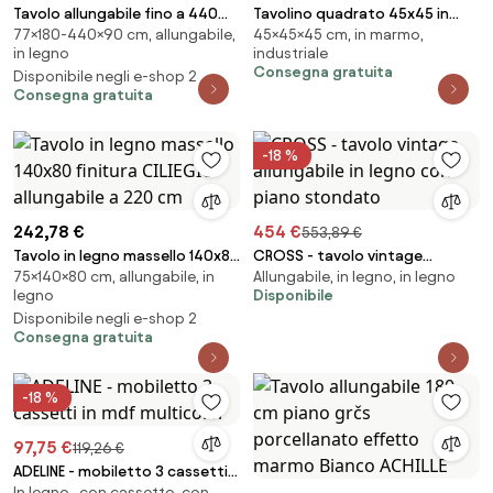
Tavolo allungabile fino a 440
Tavolino quadrato 45x45 in
77×180-440×90 cm, allungabile,
45×45×45 cm, in marmo,
cm EVERYDAY Evolution 180 con
metallo e piano ceramica
in legno
industriale
piano finitura Quercia Natura
effetto marmo Oro - ROSS
Consegna gratuita
Disponibile negli e-shop 2
Consegna gratuita
-18 %
242,78 €
454 €
553,89 €
Tavolo in legno massello 140x80
CROSS - tavolo vintage
75×140×80 cm, allungabile, in
Allungabile, in legno, in legno
finitura CILIEGIO allungabile a
allungabile in legno con piano
legno
Disponibile
220 cm
stondato
Disponibile negli e-shop 2
Consegna gratuita
-18 %
97,75 €
119,26 €
ADELINE - mobiletto 3 cassetti
In legno , con cassetto, con