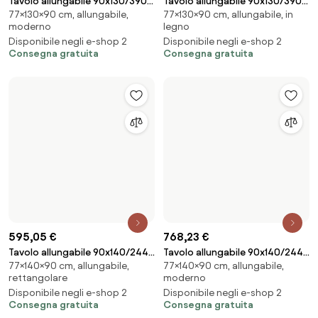
768,23 €
Tavolo allungabile 90x140/244
768,23 €
77×140×90 cm, allungabile, in
cm Karamay Noce telaio
Tavolo allungabile 90x140/244
legno
Antracite
77×140×90 cm, allungabile, in
cm Flame Quercia Natura telaio
Disponibile negli e-shop 2
legno
Antracite
Consegna gratuita
Disponibile negli e-shop 2
Consegna gratuita
652,09 €
Tavolo allungabile 90x140/244
77×140×90 cm, allungabile, in
cm Naxy Noce
768,23 €
legno
Tavolo allungabile 90x140/244
Disponibile negli e-shop 2
77×140×90 cm, allungabile, in
cm Karamay Quercia Natura
Consegna gratuita
legno
telaio Antracite