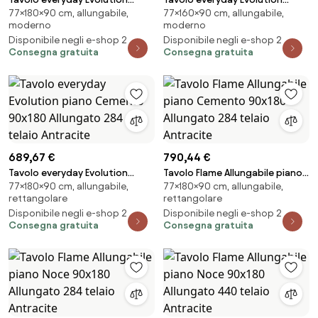
77×180×90 cm, allungabile,
77×160×90 cm, allungabile,
piano Bianco Frassino
piano Cemento 90x160
moderno
moderno
90x180Allungato 284 telaio
Allungato 420 telaio Antracite
Disponibile negli e-shop 2
Disponibile negli e-shop 2
Antracite
Consegna gratuita
Consegna gratuita
689,67 €
790,44 €
Tavolo everyday Evolution
Tavolo Flame Allungabile piano
77×180×90 cm, allungabile,
77×180×90 cm, allungabile,
piano Cemento 90x180
Cemento 90x180 Allungato 284
rettangolare
rettangolare
Allungato 284 telaio Antracite
telaio Antracite
Disponibile negli e-shop 2
Disponibile negli e-shop 2
Consegna gratuita
Consegna gratuita