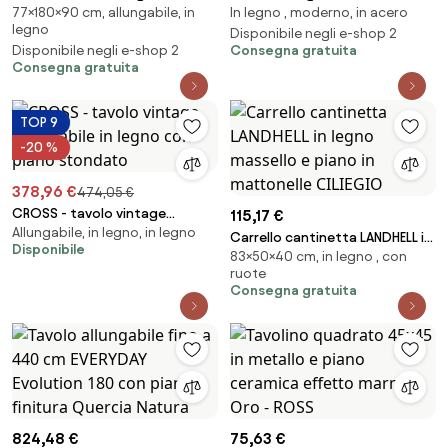
77×180×90 cm, allungabile, in
In legno , moderno, in acero
cm ROXELL Noce
TECNO 90X160 Cemento
legno
Disponibile negli e-shop 2
Disponibile negli e-shop 2
Consegna gratuita
Consegna gratuita
TOP 9
-20 %
378,96 €
474,05 €
CROSS - tavolo vintage
115,17 €
Allungabile, in legno, in legno
allungabile in legno con piano
Carrello cantinetta LANDHELL in
Disponibile
stondato
83×50×40 cm, in legno , con
legno massello e piano in
ruote
mattonelle CILIEGIO
Consegna gratuita
824,48 €
75,63 €