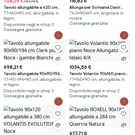
708,25 €
118,83 €
787,14 €
Tavolo allungabile a 420 cm
Allunga per Scrivania Danir
77×160×90 cm, allungabile, in
74,5×90×60 cm, angolare, in
SPIMBO 90X160 Quercia Natura
L100xP40x h81.5 in Legno Rovere
legno
rovere
Consegna gratuita
Disponibile negli e-shop 2
Consegna gratuita
698,21 €
1034,56 €
Tavolo allungabile 90x90/194
Tavolo Volantis 90x160 piano
77×90-194×90 cm, allungabile,
77×160×90 cm, allungabile, in
cm Clerk piano Noce - gambe
Noce Allungato 420 telaio 4/A
in legno
legno
Bianche
Disponibile negli e-shop 2
Disponibile negli e-shop 2
Consegna gratuita
Consegna gratuita
677,71 €