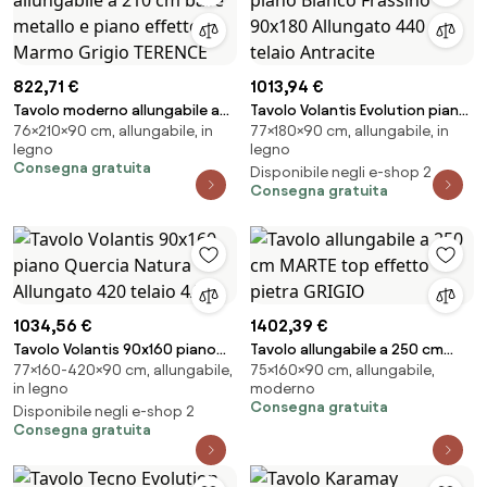
822,71 €
1013,94 €
Tavolo moderno allungabile a
Tavolo Volantis Evolution piano
76×210×90 cm, allungabile, in
77×180×90 cm, allungabile, in
210 cm base metallo e piano
Bianco Frassino 90x180
legno
legno
effetto Marmo Grigio TERENCE
Allungato 440 telaio Antracite
Consegna gratuita
Disponibile negli e-shop 2
Consegna gratuita
1034,56 €
1402,39 €
Tavolo Volantis 90x160 piano
Tavolo allungabile a 250 cm
77×160-420×90 cm, allungabile,
75×160×90 cm, allungabile,
Quercia Natura Allungato 420
MARTE top effetto pietra
in legno
moderno
telaio 4/A
GRIGIO
Consegna gratuita
Disponibile negli e-shop 2
Consegna gratuita