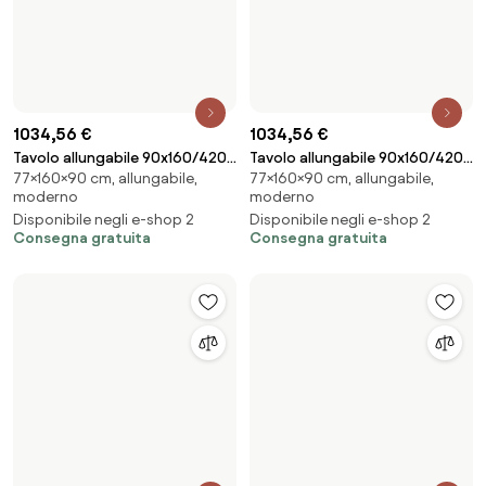
858,76 €
3475,41 €
Tavolo allungabile 90x180/284
Tavolo allungabile 300 cm con
77×180×90 cm, allungabile,
75×300×100 cm, allungabile, in
cm Volantis Cemento telaio
base metallo Beige e piano
moderno
legno
4/C
Eucalipto WALL
Consegna gratuita
Disponibile negli e-shop 2
Consegna gratuita