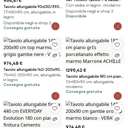
964,41 €
Con sedie, in legno , moderno
Bianco / Grigio Chiaro (Sawana
Tavolo allungabile 90x130/390
21)
Disponibile negli e-shop 2
77×130×90 cm, allungabile, in
cm Tecno Premium Noce telaio
Disponibile
legno
Antracite
Disponibile negli e-shop 2
Consegna gratuita
974,48 €
Tavolo allungabile 140-200x90
1295,42 €
75×140-200×90 cm, allungabile,
cm top marmo grigio gambe
Tavolo allungabile 180 cm piano
in legno
nere - VERAL
76×180×90 cm, allungabile,
grčs porcellanato effetto
Consegna gratuita
moderno
marmo Marrone ACHILLE
Consegna gratuita
974,48 €