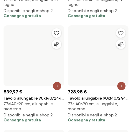
839,97 €
730,54 €
Tavolo allungabile 90x140/244
Tavolo allungabile 90x160/264
77×140×90 cm, allungabile,
77×160×90 cm, allungabile,
cm Volantis Noce telaio 4/C
cm Tecno Premium Bianco
moderno
moderno
Frassino telaio Antracite
Disponibile negli e-shop 2
Disponibile negli e-shop 2
Consegna gratuita
Consegna gratuita
1034,56 €
1034,56 €
Tavolo allungabile 90x160/420
Tavolo allungabile 90x160/420
77×160×90 cm, allungabile,
77×160×90 cm, allungabile,
cm Volantis Bianco Frassino
cm Volantis Cemento telaio
moderno
moderno
telaio 4/C
4/C
Disponibile negli e-shop 2
Disponibile negli e-shop 2