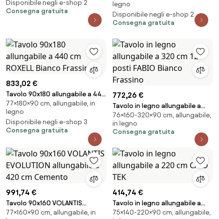
Disponibile negli e-shop 2
legno
- gambe Bianche
Consegna gratuita
Disponibile negli e-shop 2
Consegna gratuita
833,02 €
Tavolo 90x180 allungabile a 440
772,26 €
77×180×90 cm, allungabile, in
cm ROXELL Bianco Frassino
Tavolo in legno allungabile a
legno
76×160-320×90 cm, allungabile,
320 cm 12 posti FABIO Bianco
Disponibile negli e-shop 3
in legno
Frassino
Consegna gratuita
Consegna gratuita
991,74 €
414,74 €
Tavolo 90x160 VOLANTIS
Tavolo in legno allungabile a
77×160×90 cm, allungabile, in
75×140-220×90 cm, allungabile,
EVOLUTION allungabile a 420
220 cm CAIO TEK