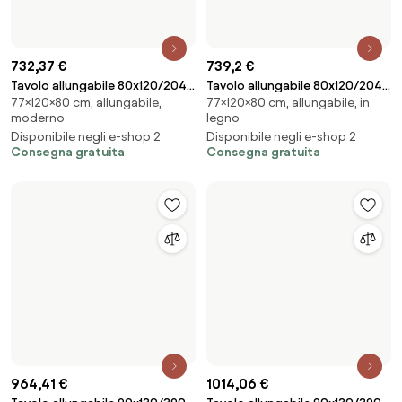
1014,06 €
Tavolo allungabile 90x130/390
964,41 €
77×130×90 cm, allungabile, in
cm Volantis Quercia Natura
Tavolo allungabile 90x130/390
legno
telaio 4/C
77×130×90 cm, allungabile,
cm Tecno Premium Bianco
Disponibile negli e-shop 2
moderno
Frassino telaio Antracite
Consegna gratuita
Disponibile negli e-shop 2
Consegna gratuita
595,05 €
Tavolo allungabile 90x140/244
768,23 €
77×140×90 cm, allungabile,
cm Everyday Cemento telaio
Tavolo allungabile 90x140/244
rettangolare
Antracite
77×140×90 cm, allungabile,
cm Flame Bianco Frassino telaio
Disponibile negli e-shop 2
moderno
Antracite
Consegna gratuita
Disponibile negli e-shop 2
Consegna gratuita