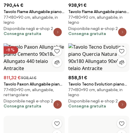
790,44 €
938,91 €
Tavolo Flame Allungabile piano
Tavolo Flame Allungabile piano
77×180×90 cm, allungabile, in
77×180×90 cm, allungabile, in
Noce 90x180 Allungato 284
Noce 90x180 Allungato 440
legno
legno
telaio Antracite
telaio Antracite
Disponibile negli e-shop 2
Disponibile negli e-shop 2
Consegna gratuita
Consegna gratuita
-11 %
811,32 €
858,51 €
908,41 €
Tavolo Paxon Allungabile piano
Tavolo Tecno Evolution piano
77×180×90 cm, allungabile,
77×180×90 cm, allungabile, in
Cemento 90x180 Allungato
Quercia Natura 90x180
rettangolare
legno
440 telaio Antracite
Allungato 90x440 telaio
Disponibile negli e-shop 2
Disponibile negli e-shop 2
Antracite
Consegna gratuita
Consegna gratuita