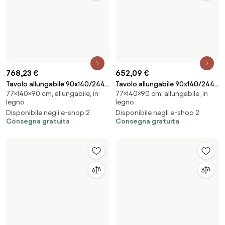
542,36 €
648,67 €
Tavolo allungabile 90x140/244
Tavolo allungabile 90x140/244
77×140×90 cm, allungabile, in
77×140×90 cm, allungabile, in
cm Spimbo Quercia Natura
cm Tecno Quercia Natura telaio
legno
legno
Antracite
Disponibile negli e-shop 2
Disponibile negli e-shop 2
Consegna gratuita
Consegna gratuita