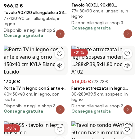
Tavolo ROXELL 90x180
966,12 €
77×180×90 cm, allungabile, in
allungabile a 284 cm Quercia
Tavolo 90x120 allungabile a 380
legno
Natura
77×120×90 cm, allungabile, in
cm VOLANTIS EVOLUTION Noce
Disponibile negli e-shop 3
legno
Consegna gratuita
Disponibile negli e-shop 2
Consegna gratuita
-21 %
170,8 €
618,05 €
778,73 €
Porta TV in legno con 2 ante e
Parete attrezzata in legno
40×150×40 cm, in legno, con
80×288×39,5 cm, sospeso, in
vano a giorno 150x40 cm KYLA
sospesa moderna
ruote
legno
Bianco Lucido
L.288xP.39,5xH.80 noce A102
Disponibile negli e-shop 3
Disponibile negli e-shop 2
Consegna gratuita
Consegna gratuita
-18 %