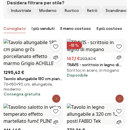
Desidera filtrare per stile?
Industriale
Moderno
Rustico
Retrò
Scandinavo
Prodotti
Consigliato
I più venduti
Il meno costoso
Il più costoso
B
-18 %
167,1 €
203,87 €
TRAVIS - scrittoio in legno di
Scrittoi, in acero, in mogano
mogano
1295,42 €
Disponibile
Tavolo allungabile 180 cm piano
76×180×90 cm, allungabile,
grčs porcellanato effetto
moderno
marmo Grigio ACHILLE
Consegna gratuita