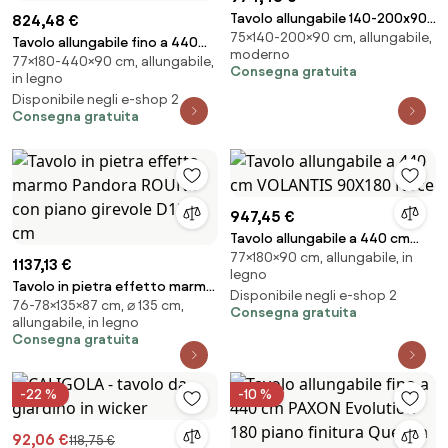
Tavolo allungabile 140-200x90
824,48 €
75×140-200×90 cm, allungabile,
cm gambe oro top marmo
Tavolo allungabile fino a 440
moderno
bianco - VERAL
77×180-440×90 cm, allungabile,
cm EVERYDAY Evolution 180 con
Consegna gratuita
in legno
piano finitura Cemento
Disponibile negli e-shop 2
Consegna gratuita
947,45 €
Tavolo allungabile a 440 cm
77×180×90 cm, allungabile, in
VOLANTIS 90X180 Noce
1137,13 €
legno
Tavolo in pietra effetto marmo
Disponibile negli e-shop 2
76-78×135×87 cm, ⌀ 135 cm,
Pandora ROUND con piano
Consegna gratuita
allungabile, in legno
girevole D135 cm
Consegna gratuita
-22 %
-10 %
92,06 €
118,75 €