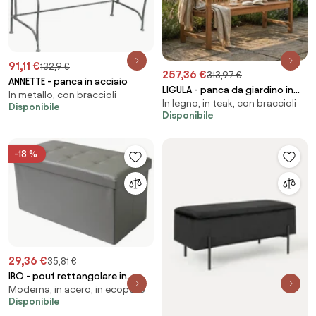
91,11 €
132,9 €
257,36 €
313,97 €
ANNETTE - panca in acciaio
LIGULA - panca da giardino in
In metallo, con braccioli
In legno, in teak, con braccioli
legno di teak 3 posti
Disponibile
Disponibile
-18 %
29,36 €
35,81 €
IRO - pouf rettangolare in
Moderna, in acero, in ecopelle
ecopelle
Disponibile