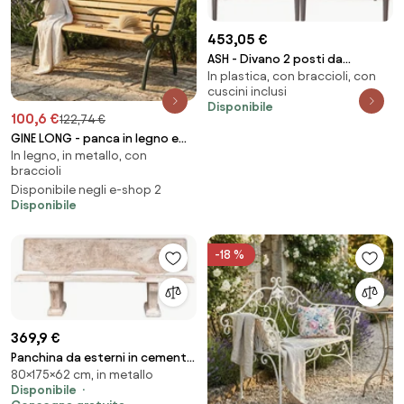
453,05 €
ASH - Divano 2 posti da
In plastica, con braccioli, con
giardino in polipropilene
cuscini inclusi
Disponibile
100,6 €
122,74 €
GINE LONG - panca in legno e
In legno, in metallo, con
ghisa
braccioli
Disponibile negli e-shop 2
Disponibile
-18 %
369,9 €
Panchina da esterni in cemento
80×175×62 cm, in metallo
decorato 180 cm mod. Finto
Disponibile
pietra