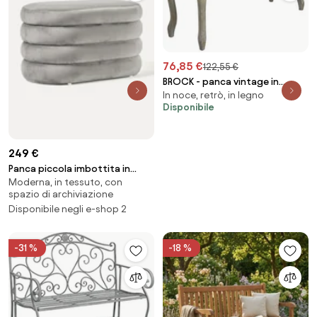
76,85 €
122,55 €
BROCK - panca vintage in
In noce, retrò, in legno
velluto
Disponibile
249 €
Panca piccola imbottita in
Moderna, in tessuto, con
velluto con vano contenitore
spazio di archiviazione
Alto
Disponibile negli e-shop 2
-31 %
-18 %