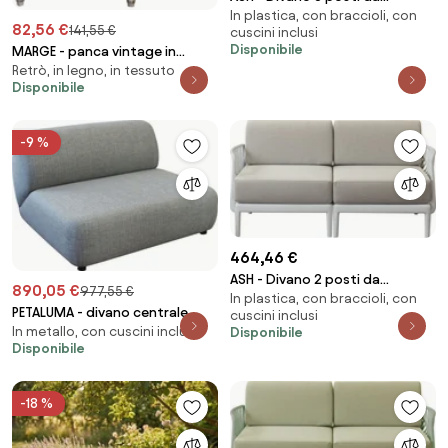
In plastica, con braccioli, con
giardino in polipropilene
82,56 €
141,55 €
cuscini inclusi
Disponibile
MARGE - panca vintage in
Retrò, in legno, in tessuto
velluto
Disponibile
-9 %
464,46 €
ASH - Divano 2 posti da
890,05 €
977,55 €
In plastica, con braccioli, con
giardino in polipropilene
PETALUMA - divano centrale
cuscini inclusi
In metallo, con cuscini inclusi
Disponibile
modulare da giardino
Disponibile
-18 %