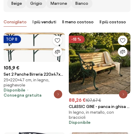
Beige
Grigio
Marrone
Bianco
Prodotti
Consigliato
I più venduti
Il meno costoso
Il più costoso
B
TOP 8
-18 %
105,9 €
Set 2 Panche Birreria 220x47x25
25×220×47 cm, in legno,
cm a 3 Gambe...
pieghevole
Disponibile
Consegna gratuita
88,26 €
107,67 €
CLASSIC GINE - panca in ghisa e
In legno, in metallo, con
legno
braccioli
Disponibile