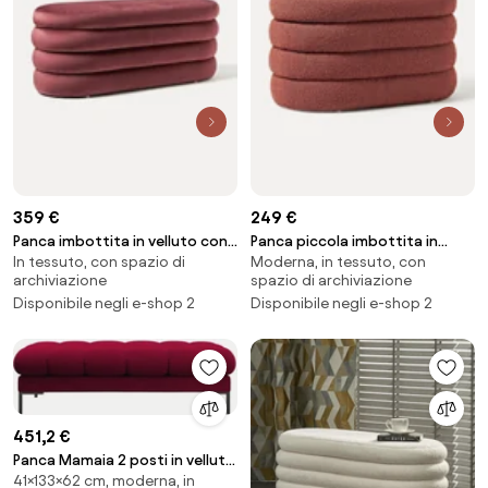
359 €
249 €
Panca imbottita in velluto con
Panca piccola imbottita in
In tessuto, con spazio di
Moderna, in tessuto, con
vano contenitore Alto
bouclé con vano contenitore
archiviazione
spazio di archiviazione
Alto
Disponibile negli e-shop 2
Disponibile negli e-shop 2
451,2 €
Panca Mamaia 2 posti in velluto
41×133×62 cm, moderna, in
Bluvel gambe nere - L133cm