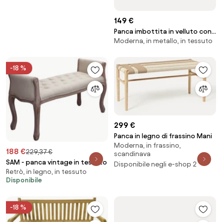
149 €
Panca imbottita in velluto con
Moderna, in metallo, in tessuto
contenitore Watford
-18 %
299 €
Panca in legno di frassino Mani
Moderna, in frassino,
188 €
229,37 €
scandinava
SAM - panca vintage in tessuto
Disponibile negli e-shop 2
Retrò, in legno, in tessuto
Disponibile
-18 %