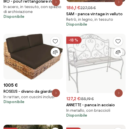
IRO - pouf rettangolare in
In acero, in tessuto, con spazio
stoffa
186,1 €
227,05 €
di archiviazione
SAM - panca vintage in velluto
Disponibile
Retrò, in legno, in tessuto
Disponibile
-18 %
1005 €
ROSEUS - divano da giardino
In rattan, con cuscini inclusi
componibile completo di
127,2 €
155,19 €
Disponibile
cuscino intreccio in rattan
ANNETTE - panca in acciaio
naturale
In metallo, con braccioli
Disponibile