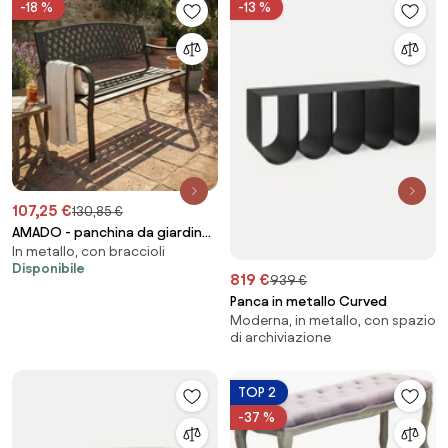
-18 %
-13 %
107,25 €
130,85 €
AMADO - panchina da giardino
In metallo, con braccioli
2 posti in ferro
Disponibile
819 €
939 €
Panca in metallo Curved
Moderna, in metallo, con spazio
di archiviazione
TOP 2
-37 %