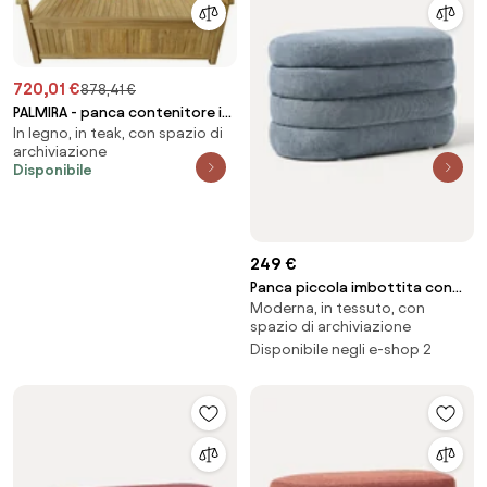
720,01 €
878,41 €
PALMIRA - panca contenitore in
In legno, in teak, con spazio di
teak
archiviazione
Disponibile
249 €
Panca piccola imbottita con
Moderna, in tessuto, con
vano contenitore Alto
spazio di archiviazione
Disponibile negli e-shop 2