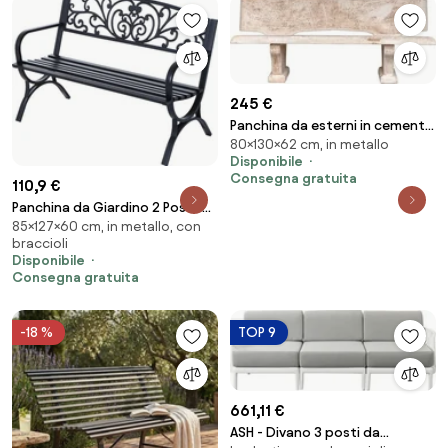
245 €
Panchina da esterni in cemento
80×130×62 cm, in metallo
decorato 130 cm mod. Finto
Disponibile
pietra
Consegna gratuita
110,9 €
Panchina da Giardino 2 Posti in
85×127×60 cm, in metallo, con
Ghisa Lavorata Nero 127x60x85
braccioli
cm...
Disponibile
Consegna gratuita
-18 %
TOP 9
661,11 €
ASH - Divano 3 posti da