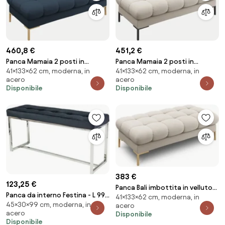
460,8 €
451,2 €
Panca Mamaia 2 posti in
Panca Mamaia 2 posti in
41×133×62 cm, moderna, in
41×133×62 cm, moderna, in
tessuto strutturato Neve
tessuto strutturato Neve
acero
acero
gambe oro - L133cm
gambe nere - L133cm
Disponibile
Disponibile
383 €
123,25 €
Panca Bali imbottita in velluto
Panca da interno Festina - L 99
41×133×62 cm, moderna, in
con gambe oro - L133cm
45×30×99 cm, moderna, in
x L 30 x H 45 cm
acero
acero
Disponibile
Disponibile