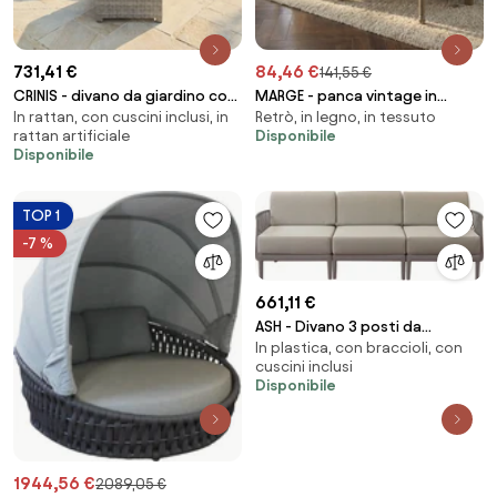
731,41 €
84,46 €
141,55 €
CRINIS - divano da giardino con
MARGE - panca vintage in
In rattan, con cuscini inclusi, in
Retrò, in legno, in tessuto
pouf completo di cuscino
velluto
rattan artificiale
Disponibile
intreccio in rattan sintetico
Disponibile
TOP 1
-7 %
661,11 €
ASH - Divano 3 posti da
In plastica, con braccioli, con
giardino in polipropilene
cuscini inclusi
Disponibile
1944,56 €
2089,05 €