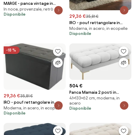
MARGE - panca vintage in
In noce, provenzale, retrò
velluto
Disponibile
29,36 €
35,81 €
IRO - pouf rettangolare in
Moderna, in acero, in ecopelle
ecopelle
Disponibile
-18 %
504 €
Panca Mamaia 2 posti in
29,36 €
35,81 €
41×133×62 cm, moderna, in
tessuto Bouclé gambe oro -
IRO - pouf rettangolare in
acero
L133cm
Moderna, in acero, in ecopelle
Disponibile
ecopelle
Disponibile