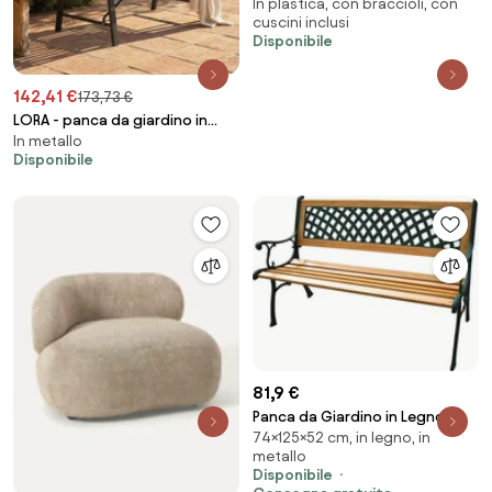
In plastica, con braccioli, con
giardino in polipropilene
cuscini inclusi
Disponibile
142,41 €
173,73 €
LORA - panca da giardino in
In metallo
ferro
Disponibile
81,9 €
Panca da Giardino in Legno e
74×125×52 cm, in legno, in
Ghisa 52x125x74 cm Ranieri
metallo
Rombo...
Disponibile