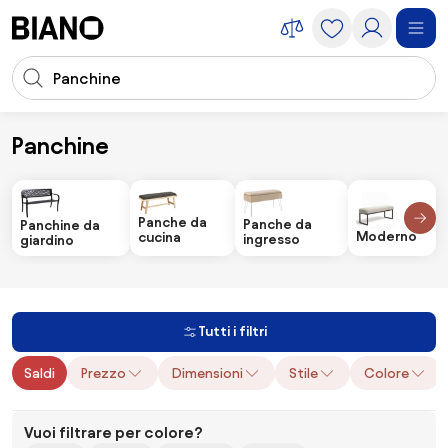
Salta la navigazione, vai al contenuto
Input della ricerca
Salta il contenuto, vai al piè di pagina
Panchine
Arredamento
Panchine
Panche da
Panche da
Panchine da
Moderno
cucina
ingresso
giardino
Tutti i filtri
Saldi
Prezzo
Dimensioni
Stile
Colore
Vuoi filtrare per colore?