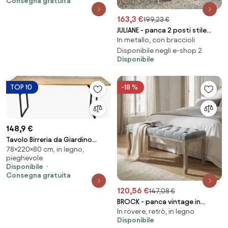
Consegna gratuita
163,3 €
199,23 €
JULIANE - panca 2 posti stile
In metallo, con braccioli
provenzale in ferro verniciato
Disponibile negli e-shop 2
Disponibile
TOP 10
-18 %
148,9 €
Tavolo Birreria da Giardino
78×220×80 cm, in legno,
220x80x78 cm in Ferro Piano in
pieghevole
Legno...
Disponibile
Consegna gratuita
120,56 €
147,08 €
BROCK - panca vintage in
In rovere, retrò, in legno
velluto
Disponibile