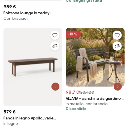
Consegna gratuita
989 €
Poltrona lounge in teddy-
Con braccioli
bouclé Alba
-18 %
98,7 €
120,42 €
AELANA - panchina da giardino 2
In metallo, con braccioli
posti in ferro
Disponibile
579 €
Panca in legno Apollo, varie
In legno
misure