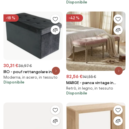
Disponibile
-18 %
-42 %
30,31 €
36,97 €
IRO - pouf rettangolare in
82,56 €
141,55 €
Moderna, in acero, in tessuto
velluto
Disponibile
MARGE - panca vintage in
Retrò, in legno, in tessuto
velluto
Disponibile