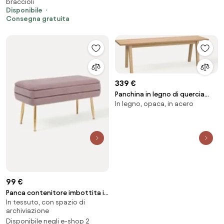
braccioli
119x50xH75 cm
Disponibile
Consegna gratuita
339 €
Panchina in legno di quercia
In legno, opaca, in acero
Melfort
99 €
Panca contenitore imbottita in
In tessuto, con spazio di
velluto Pavlina
archiviazione
Disponibile negli e-shop 2