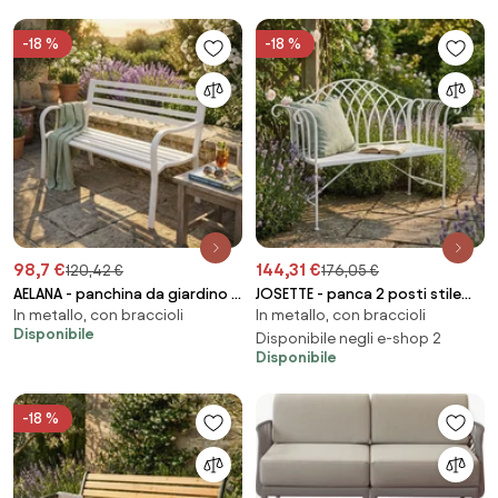
-18 %
-18 %
98,7 €
144,31 €
120,42 €
176,05 €
AELANA - panchina da giardino 2
JOSETTE - panca 2 posti stile
In metallo, con braccioli
In metallo, con braccioli
posti in ferro
provenzale in ferro verniciato
Disponibile
Disponibile negli e-shop 2
Disponibile
-18 %