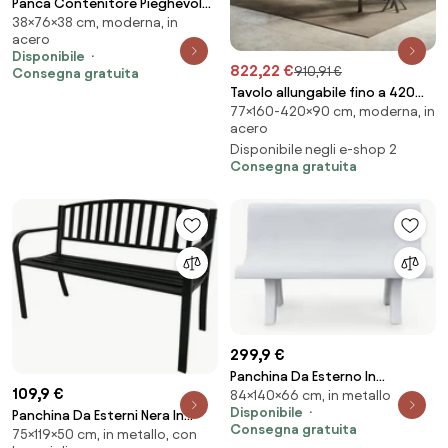
Panca Contenitore Pieghevole
38×76×38 cm, moderna, in
67L 76x38x38cm Rivestimento
acero
Effetto Velluto Bianco Crema...
Disponibile
822,22 €
910,91 €
Consegna gratuita
Tavolo allungabile fino a 420
77×160-420×90 cm, moderna, in
cm PAXON Evolution 160 piano
acero
finitura Quercia Natura
Disponibile negli e-shop 2
Consegna gratuita
299,9 €
Panchina Da Esterno In
109,9 €
84×140×66 cm, in metallo
Cemento 140x66x84H Effetto
Disponibile
Panchina Da Esterni Nera In
Pietra Bianca Aurora
Consegna gratuita
75×119×50 cm, in metallo, con
Acciaio Con Braccioli