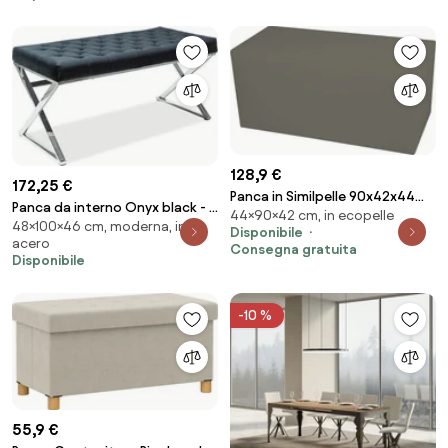
128,9 €
172,25 €
Panca in Similpelle 90x42x44
Panca da interno Onyx black - L
44×90×42 cm, in ecopelle
cm Avalli Tortora...
48×100×46 cm, moderna, in
100 x l 46 x h 48 cm
Disponibile
acero
Consegna gratuita
Disponibile
-10 %
55,9 €