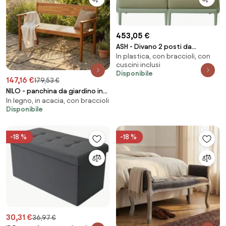
453,05 €
ASH - Divano 2 posti da
In plastica, con braccioli, con
giardino in polipropilene
cuscini inclusi
Disponibile
147,16 €
179,53 €
NILO - panchina da giardino in
In legno, in acacia, con braccioli
legno
Disponibile
-18 %
-18 %
30,31 €
36,97 €