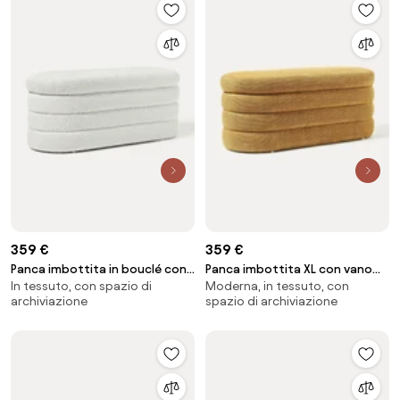
359 €
359 €
Panca imbottita in bouclé con
Panca imbottita XL con vano
In tessuto, con spazio di
Moderna, in tessuto, con
vano contenitore Alto
contenitore Alto
archiviazione
spazio di archiviazione