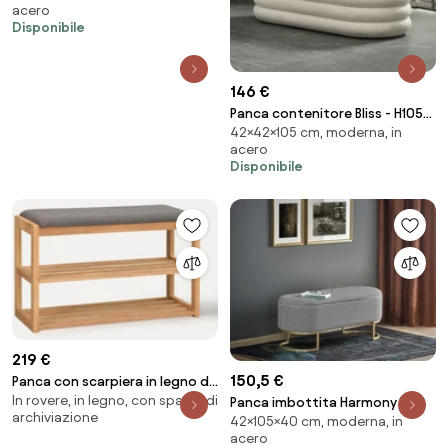
acero
Disponibile
146 €
Panca contenitore Bliss - H105
42×42×105 cm, moderna, in
cm
acero
Disponibile
219 €
150,5 €
Panca con scarpiera in legno di
In rovere, in legno, con spazio di
quercia Confetti
Panca imbottita Harmony in
archiviazione
42×105×40 cm, moderna, in
bianco/nero/oro - H42 cm
acero