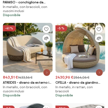
PARAISO - conchiglione da
In metallo, con braccioli, con
giardino con cuscini
cuscini inclusi
Disponibile
-41 %
-5 %
843,51 €
2430,96 €
1433,56 €
2564,06 €
ATREIDES - divano da esterno in
OFELLA - divano da giardino
In metallo, con braccioli, con
In metallo, in rattan, con
alluminio e corda
circolare completo di cuscino
cuscini inclusi
braccioli
intreccio in rattan sintetico
Disponibile
Disponibile