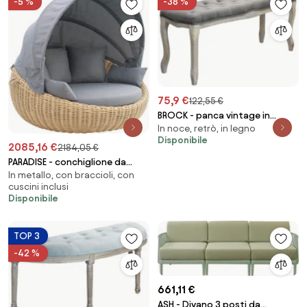
-5 %
-38 %
75,9 €
122,55 €
BROCK - panca vintage in
In noce, retrò, in legno
velluto
Disponibile
2085,16 €
2184,05 €
PARADISE - conchiglione da
In metallo, con braccioli, con
esterno in alluminio e wicker
cuscini inclusi
Disponibile
TOP 3
-42 %
661,11 €
ASH - Divano 3 posti da