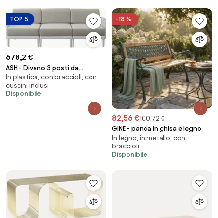
TOP 5
-18 %
678,2 €
ASH - Divano 3 posti da
In plastica, con braccioli, con
giardino in polipropilene
cuscini inclusi
Disponibile
82,56 €
100,72 €
GINE - panca in ghisa e legno
In legno, in metallo, con
braccioli
Disponibile