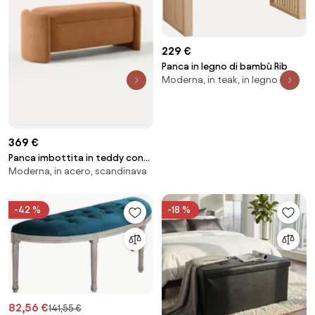
229 €
Panca in legno di bambù Rib
Moderna, in teak, in legno
369 €
Panca imbottita in teddy con
Moderna, in acero, scandinava
contenitore Benji
-42 %
-18 %
82,56 €
141,55 €