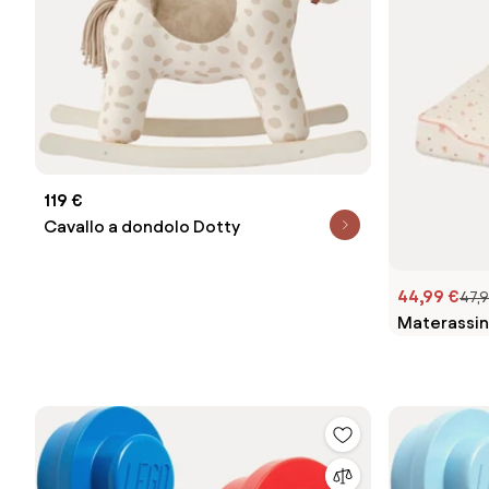
119 €
Cavallo a dondolo Dotty
44,99 €
47,9
Materassin
organico B