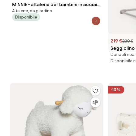
MINNIE - altalena per bambini in acciaio
Altalene, da giardino
5 posti
Disponibile
219 €
239 €
Seggiolino 
Dondoli neon
Disponibile n
-13 %