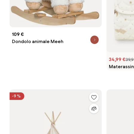
109 €
Dondolo animale Meeh
34,99 €
39,9
Materassin
organico 
-9 %