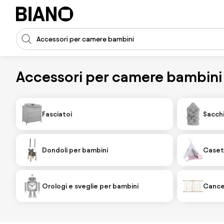
Salta la navigazione, vai al contenuto
Input della ricerca
Salta il contenuto, vai al piè di pagina
Accessori per camere bambini
Fasciatoi
Sacch
Dondoli per bambini
Caset
Orologi e sveglie per bambini
Cancel