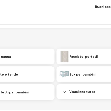
Buoni sc
i nanna
Fasciatoi portatili
te e tende
Box per bambini
Visualizza tutto
letti per bambini