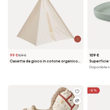
99 €
109 €
109 €
Casetta da gioco in cotone organico
Superficie 
Tipi
Disponibile n
-6 %