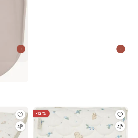
-13 %