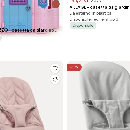
144,31 €
176,05 €
VILLAGE - casetta da giardi
Da esterno, in plastica
bambini
Disponibile negli e-shop 3
Disponibile
ZZO - casetta da giardino
i
-8 %