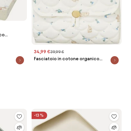
ico
34,99 €
39,99 €
Fasciatoio in cotone organico
Blueberries
-13 %