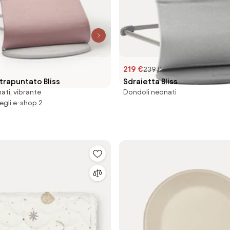
219 €
239 €
trapuntato Bliss
Sdraietta Bliss
ati, vibrante
Dondoli neonati
egli e-shop 2