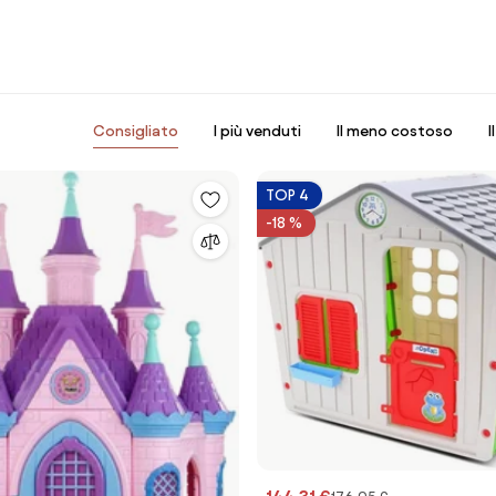
Consigliato
I più venduti
Il meno costoso
I
TOP 4
-18 %