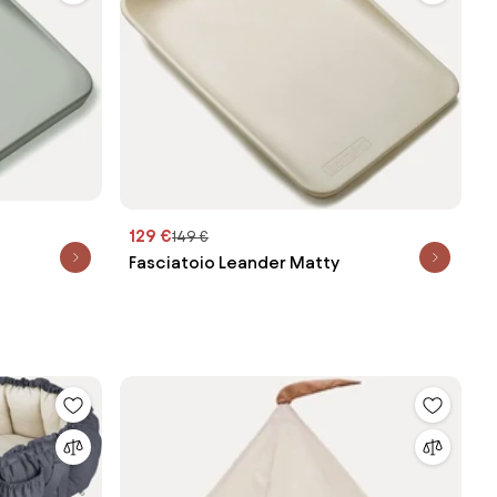
129 €
149 €
Fasciatoio Leander Matty