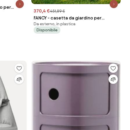
no per
370,4 €
451,89 €
FANCY - casetta da giardino per
Da esterno, in plastica
bambini
Disponibile