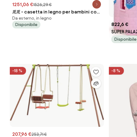
1251,06 €
1526,29 €
JEJE - casetta in legno per bambini con
Da esterno, in legno
scivolo
822,6 €
Disponibile
SUPER PALA
per bambin
Disponibile
-18 %
-8 %
207,96 €
253,71 €