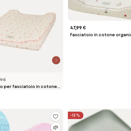
47,99 €
Fasciatoio in cotone organ
Carousel
9 €
o per fasciatoio in cotone
ows
-13 %