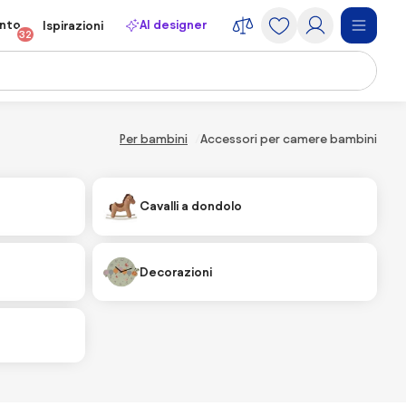
onto
AI designer
Ispirazioni
32
Per bambini
Accessori per camere bambini
Cavalli a dondolo
Decorazioni