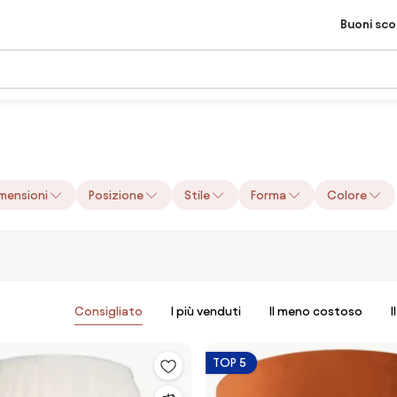
Buoni sc
mensioni
Posizione
Stile
Forma
Colore
Consigliato
I più venduti
Il meno costoso
I
TOP 5