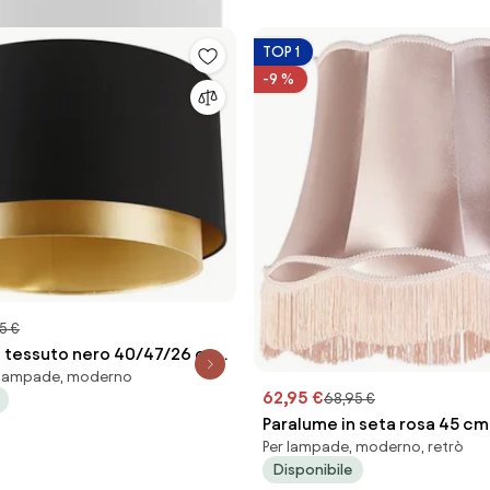
TOP 1
-9 %
5 €
n tessuto nero 40/47/26 con
r lampade, moderno
rato
62,95 €
68,95 €
Paralume in seta rosa 45 cm
Per lampade, moderno, retrò
Disponibile