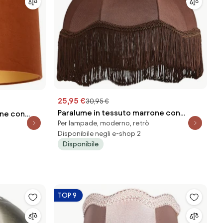
25,95 €
30,95 €
Paralume in tessuto marrone con
one con
Per lampade, moderno, retrò
interno bianco 31,5/15/14 - Heritage
Disponibile negli e-shop 2
Disponibile
TOP 9