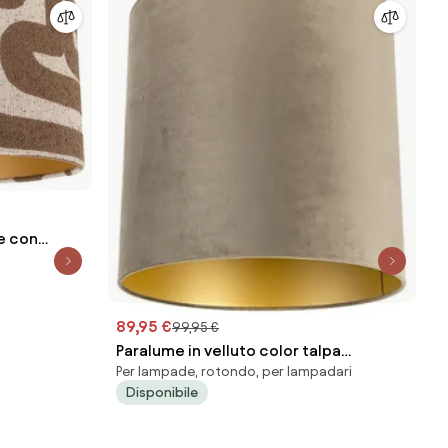
e con
89,95 €
99,95 €
Paralume in velluto color talpa
Per lampade, rotondo, per lampadari
40/40/40 con interno dorato
Disponibile