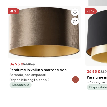
-11 %
-5 %
84,95 €
94,95 €
Paralume in velluto marrone con
36,95 €
38,9
Rotondo, per lampadari
interno oro 50/50/25
Paralume i
Disponibile negli e-shop 2
⌀ 47 cm, pe
interno do
Disponibile
Disponibile