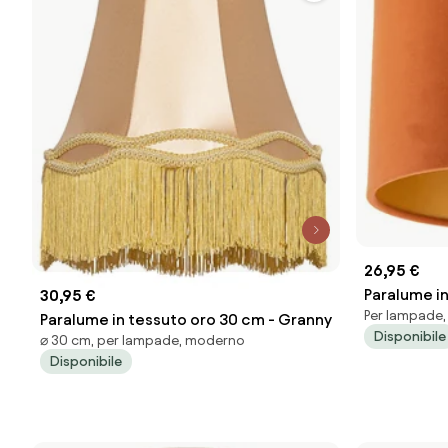
26,95 €
Paralume i
30,95 €
Per lampade
interno dor
Paralume in tessuto oro 30 cm - Granny
Disponibile
⌀ 30 cm, per lampade, moderno
Disponibile