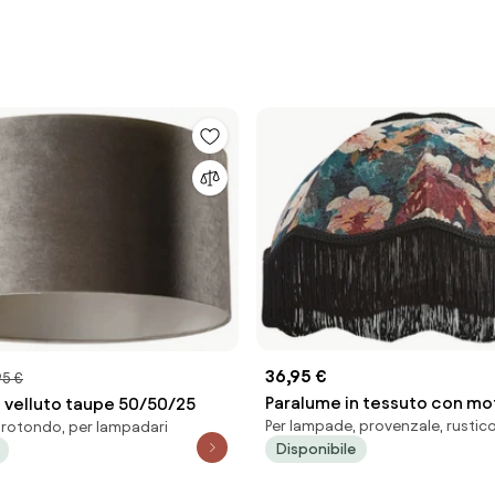
36,95 €
95 €
Paralume in tessuto con mo
n velluto taupe 50/50/25
Per lampade, provenzale, rustic
 rotondo, per lampadari
floreale e interno bianco 45
Disponibile
Heritage