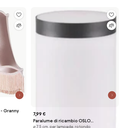
 - Granny
7,99 €
Paralume di ricambio OSLO
⌀ 7,5 cm, per lampade, rotondo
bianco/antracite