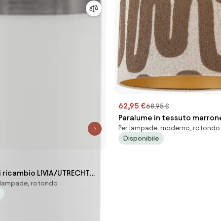
62,95 €
68,95 €
Paralume in tessuto marron
Per lampade, moderno, rotondo
strisce beige 35/35/20
Disponibile
i ricambio LIVIA/UTRECHT
r lampade, rotondo
gento