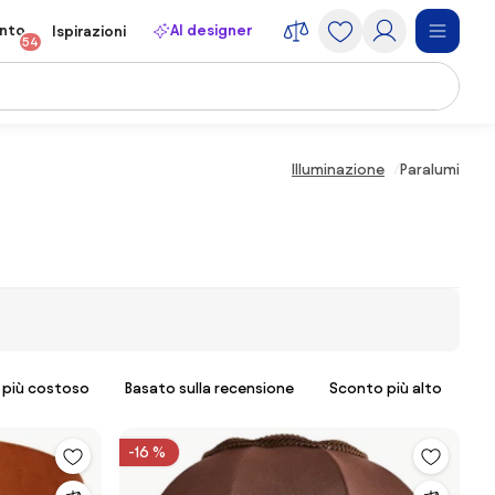
onto
AI designer
Ispirazioni
54
Illuminazione
Paralumi
l più costoso
Basato sulla recensione
Sconto più alto
-16 %