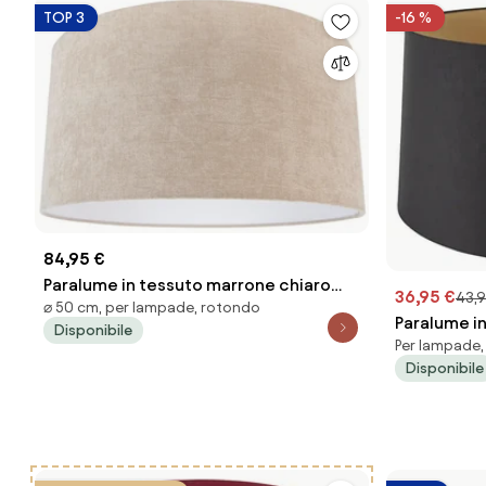
TOP 3
-16 %
84,95 €
Paralume in tessuto marrone chiaro
36,95 €
43,9
⌀ 50 cm, per lampade, rotondo
rotondo 50/50/25
Paralume i
Disponibile
Per lampade,
interno do
Disponibile