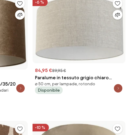
-6 %
84,95 €
89,95 €
Paralume in tessuto grigio chiaro
5/35/20
⌀ 50 cm, per lampade, rotondo
50/50/25
Disponibile
adari
-10 %