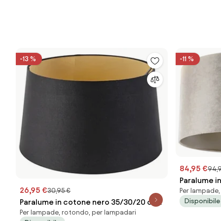
-13 %
-11 %
84,95 €
94,
Paralume i
26,95 €
Per lampade,
30,95 €
Disponibile
Paralume in cotone nero 35/30/20 con
Per lampade, rotondo, per lampadari
interno dorato