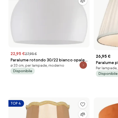
22,95 €
27,95 €
26,95 €
Paralume rotondo 30/22 bianco opale -
Paralume p
⌀ 33 cm, per lampade, moderno
Globe
Per lampade,
cm
Disponibile
Disponibile
TOP 4