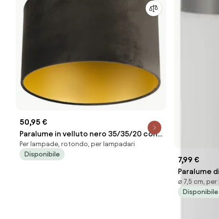
50,95 €
Paralume in velluto nero 35/35/20 con
Per lampade, rotondo, per lampadari
interno dorato
Disponibile
7,99 €
Paralume d
⌀ 7,5 cm, pe
bianco/ar
Disponibile