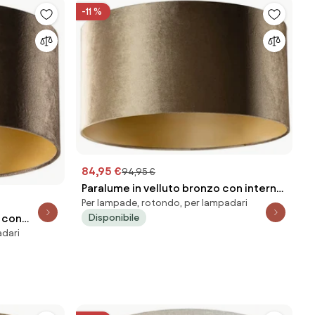
-11 %
84,95 €
94,95 €
Paralume in velluto bronzo con interno
Per lampade, rotondo, per lampadari
oro 50/50/25
Disponibile
e con
adari