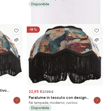
Disponibile
-18 %
tivo
22,95 €
27,95 €
o
/15/21,5 -
Paralume in tessuto con design
Per lampade, moderno, rustico
floreale e interno bianco 31.5/15/14 -
Disponibile
Heritage