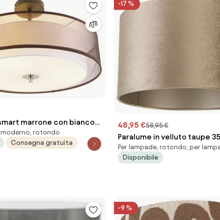
-17 %
 smart marrone con bianco
48,95 €
58,95 €
, moderno, rotondo
i incl. 3 Wifi A60 - Drum Duo
Paralume in velluto taupe 3
Consegna gratuita
Per lampade, rotondo, per lamp
Disponibile
-9 %