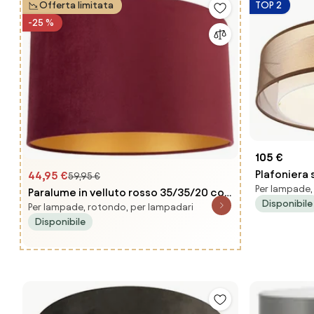
Offerta limitata
TOP 2
-25 %
105 €
Plafoniera
44,95 €
59,95 €
Per lampade
50 cm 3 luc
Paralume in velluto rosso 35/35/20 con
Disponibile
Per lampade, rotondo, per lampadari
interno dorato
Disponibile