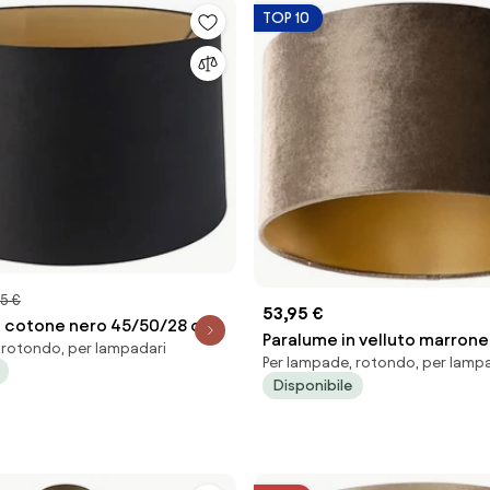
TOP 10
5 €
53,95 €
n cotone nero 45/50/28 con
Paralume in velluto marron
 rotondo, per lampadari
rato
Per lampade, rotondo, per lamp
interno oro 35/35/20
Disponibile