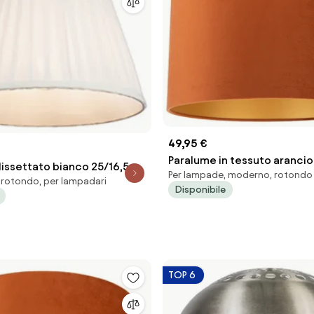
49,95 €
Paralume in tessuto aranci
lissettato bianco 25/16,5
Per lampade, moderno, rotondo
interno dorato 35/35/20
 rotondo, per lampadari
Disponibile
TOP 6