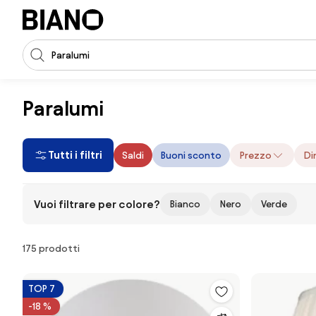
Salta la navigazione, vai al contenuto
Input della ricerca
Salta il contenuto, vai al piè di pagina
Paralumi
Tutti i filtri
Saldi
Buoni sconto
Prezzo
Di
Vuoi filtrare per colore?
Bianco
Nero
Verde
Prodotti
175 prodotti
TOP 7
-18 %