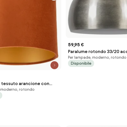
59,95 €
Paralume rotondo 33/20 acc
Per lampade, moderno, rotondo
Globe
Disponibile
n tessuto arancione con
, moderno, rotondo
ato 18/18/14