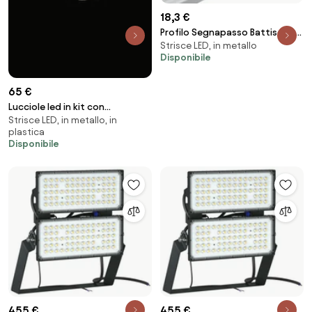
18,3 €
Profilo Segnapasso Battiscopa
Strisce LED, in metallo
Incassato 1m Variante
Disponibile
Lunghezza Profilo 1 metro
65 €
Lucciole led in kit con
Strisce LED, in metallo, in
alimentatore
plastica
Disponibile
455 €
455 €