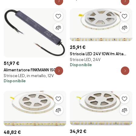
25,91 €
Striscia LED 24V 10W/m Alta
Strisce LED, 24V
Efficienza Professionale - IP20 -
51,97 €
Disponibile
5 metri
Alimentatore FINKMANN 150W
Strisce LED, in metallo, 12V
12V IP67 Dimmerabile da
Disponibile
Pulsante PUSH DALI
34,92 €
48,82 €