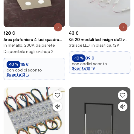
128 €
43 €
Area plafoniera 4 luci quadra
Kit 20 moduli led insign dc12v
In metallo, 230V, da parete
Strisce LED, in plastica, 12V
sabbia 1127-pl4-sa
led 20x1,2w e m 120lm/m 6000k
Disponibile negli e-shop 2
ip66 7...
-10 %
39 €
con codici sconto
-10 %
115 €
Sconto10
con codici sconto
Sconto10