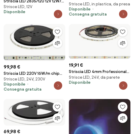
Striscia LED 2835/120 12V 12W/m
Strisce LED, in plastica, da presa
RGB 35W 1040 lm 2700 - 6500K
Strisce LED, 12V
IP20 5m Colore Bianco Freddo
Disponibile
IP44
Disponibile
6.000K
Consegna gratuita
19,91 €
99,98 €
Striscia LED 4mm Professional
Striscia LED 220V 16W/m chip
Strisce LED, 24V, da parete
2216/120 - IP20 - 10W/m - 5m -
Strisce LED, 24V, 230V
Lumileds Dimmerabile IP67 10m
Disponibile
24V Colore Bianco Freddo
Disponibile
VERDE Colore Verde
Consegna gratuita
5.700K
69,98 €