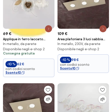
69 €
109 €
Applique in ferro laccato
Area plafoniera 3 luci sabbia
In metallo, da parete
In metallo, 230V, da parete
bianco shabby 1 luce cesto
1127-pl3 r-sa
Disponibile negli e-shop 2
Disponibile negli e-shop 2
Consegna gratuita
-10 %
98 €
-10 %
62 €
con codici sconto
Sconto10
con codici sconto
Sconto10