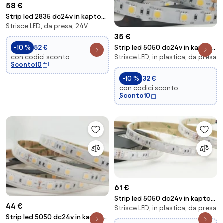
58 €
Strip led 2835 dc24v in kapton
Strisce LED, da presa, 24V
240 led per mt 26w per mt
35 €
2526lm per...
Strip led 5050 dc24v in kapton
-10 %
52 €
Strisce LED, in plastica, da presa
con codici sconto
60 led per mt 14w per mt
Sconto10
1390lm per ...
-10 %
32 €
con codici sconto
Sconto10
61 €
Strip led 5050 dc24v in kapton
44 €
Strisce LED, in plastica, da presa
e silicone 60 led per mt 14,4w
Strip led 5050 dc24v in kapton
per m...