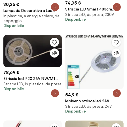
74,95 €
30,25 €
Striscia LED Smart 483cm
Lampada Decorativa a Led
Strisce LED, da presa, 230V
Dimmerabile in Kelvin - Pannello
In plastica, a energia solare, da
Solare
Disponibile
Murale Acustico
appoggio
Disponibile
78,69 €
Striscia led IP20 24V 19W/MT
Strisce LED, in plastica, da presa
3528 3200K
Disponibile
54,9 €
Molveno strisce led 24V
Strisce LED, da presa, 24V
14,4W/MT 60 led/MT 3000K
Disponibile
IP20