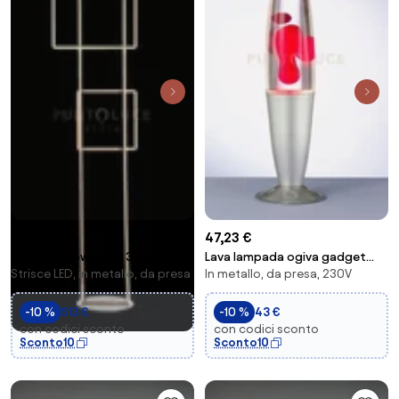
47,23 €
570,35 €
Lava lampada ogiva gadget
Piantana dowel oro 3000k 77w
In metallo, da presa, 230V
Strisce LED, in metallo, da presa
alluminio + rosso h.41cm
3460lm h.166cm dimmerabile
-10 %
43 €
-10 %
513 €
con codici sconto
con codici sconto
Sconto10
Sconto10