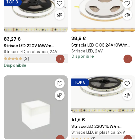
TOP 3
38,8 €
83,27 €
Striscia LED COB 24V 10W/m
Strisce LED 220V 16W/m
Strisce LED, 24V
CRI>90 Professionale IP67 - 5
Strisce LED, in plastica, 24V
120lm/W chip Lumileds
Disponibile
metri
Dimmerabile tagl. 10cm – 10m
(2)
Colore Bianco Caldo 2.700K
Disponibile
TOP 8
41,6 €
Strisce LED 220V 16W/m
Strisce LED, in plastica, 24V
120lm/W chip Lumileds
Dimmerabile tagl. 10cm – 5m