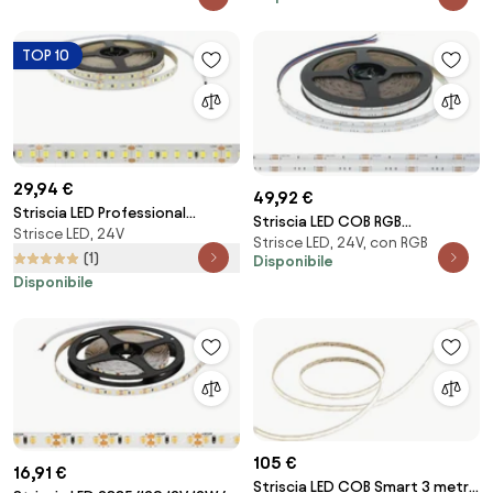
TOP 10
29,94 €
49,92 €
Striscia LED Professional
Striscia LED COB RGB
Strisce LED, 24V
2835/140 - IP20 - 15W/m - 5m -
Strisce LED, 24V, con RGB
Multicolore 16W/m 24VDC IP20
24V Colore Bianco Freddo
(1)
Disponibile
5m Professional Colore RGB
5.700K
Disponibile
105 €
16,91 €
Striscia LED COB Smart 3 metri