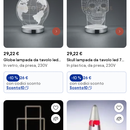
29,22 €
29,22 €
Globe lampada da tavolo led
Skull lampada da tavolo led 7w
In vetro, da presa, 230V
In plastica, da presa, 230V
7w 600lm, 3000+4000+6500k
600lm, 3000+4000+6500k
mondo con var...
teschio con v...
-10 %
26 €
-10 %
26 €
con codici sconto
con codici sconto
Sconto10
Sconto10