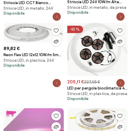
Striscia LED 24V 10W/m Alta
Striscia LED CCT Bianco
Strisce LED, in metallo, da presa
Efficienza Professionale - IP67 -
Strisce LED, in metallo, 24V
Variabile 24V 20W/m
Disponibile
Disponibile
5 metri
Professionale - IP67- 5 metri
-10 %
89,82 €
Neon Flex LED 12x12 10W/m 5m
Strisce LED, in plastica, 24V
24Vdc IP67 CRI 90 B. Freddo -
Disponibile
chip Lumileds Colore Bianco
Freddo 5.000K
205,11 €
227,05 €
LED per pergola bioclimatica 4
Strisce LED, in plastica, da presa
x 4
Disponibile