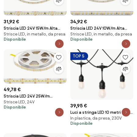
31,92 €
34,92 €
Striscia LED 24V 15W/m Alta
Striscia LED 24V 10W/m Alta
Strisce LED, in metallo, da presa
Strisce LED, in metallo, da presa
Efficienza Professionale - IP20 -
Efficienza Professionale - IP67 -
Disponibile
Disponibile
5 metri
5 metri
TOP 5
49,78 €
Striscia LED 24V 25W/m
Strisce LED, 24V
Altissima Luminosità
39,95 €
Disponibile
Professionale - IP20 - 5 metri
Luci a stringa LED 10 metri 10 luci
In plastica, da presa, 230V
luminose IP44 - Chill
Disponibile