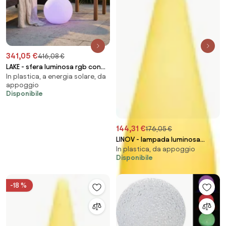
341,05 €
416,08 €
LAKE - sfera luminosa rgb con
In plastica, a energia solare, da
pannello solare
appoggio
Disponibile
144,31 €
176,05 €
LINOV - lampada luminosa
In plastica, da appoggio
goccia
Disponibile
-18 %