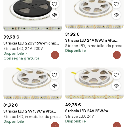
31,92 €
99,98 €
Striscia LED 24V 15W/m Alta
Striscia LED 220V 16W/m chip
Strisce LED, in metallo, da presa
Efficienza Professionale - IP20 -
Strisce LED, 24V, 230V
Lumileds Dimmerabile IP67 10m
Disponibile
5 metri
Disponibile
GIALLO Colore Giallo
Consegna gratuita
49,78 €
31,92 €
Striscia LED 24V 25W/m
Striscia LED 24V 15W/m Alta
Strisce LED, 24V
Altissima Luminosità
Strisce LED, in metallo, da presa
Efficienza Professionale - IP20 -
Disponibile
Disponibile
Professionale - IP20 - 5 metri
5 metri