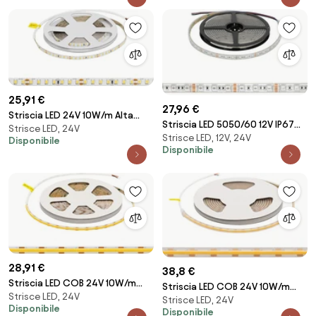
25,91 €
27,96 €
Striscia LED 24V 10W/m Alta
Striscia LED 5050/60 12V IP67
Strisce LED, 24V
Efficienza Professionale - IP20 -
Strisce LED, 12V, 24V
144W/m 5m - RGB Colore RGB
Disponibile
5 metri
Disponibile
28,91 €
38,8 €
Striscia LED COB 24V 10W/m
Striscia LED COB 24V 10W/m
Strisce LED, 24V
CRI>90 Professionale - IP20 - 5
Strisce LED, 24V
CRI>90 Professionale IP67 - 5
Disponibile
metri
Disponibile
metri