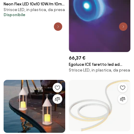
Neon Flex LED 10x10 10W/m 10m
Strisce LED, in plastica, da presa
IP67 24Vdc CRI 85 B. Freddo -
Disponibile
LUMILEDS Colore Bianco Freddo
6.000K
66,37 €
Egoluce ICE faretto led ad
Strisce LED, in plastica, da presa
incasso tondo blu