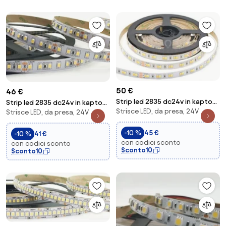
50 €
46 €
Strip led 2835 dc24v in kapton
Strip led 2835 dc24v in kapton
Strisce LED, da presa, 24V
120 led per mt 26w per mt
Strisce LED, da presa, 24V
120 led per mt 22w per mt
2652lm per...
2258lm per...
-10 %
45 €
-10 %
41 €
con codici sconto
con codici sconto
Sconto10
Sconto10