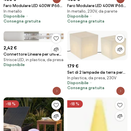
Faro Modulare LED 400W IP66
Faro Modulare LED 400W IP66
In metallo
In metallo, 230V, da parete
167lm/W Dimmerabile DALI -
167lm/W Dimmerabile DALI -
Disponibile
Disponibile
INVENTRONICS Colore Bianco
INVENTRONICS Colore Bianco
Consegna gratuita
Consegna gratuita
Naturale 4.000K
Freddo 5.000K
2,42 €
Connettore Lineare per unire
Strisce LED, in plastica, da presa
due Strisce LED RGB da 10mm -
Disponibile
179 €
CF 2PZ
Set di 2 lampade da terra per
In plastica, da presa, 230V
esterni bianche 30 e 38 cm
Disponibile
quadrate IP44 - Nura
Consegna gratuita
-18 %
-18 %