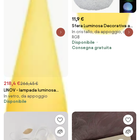
11,9 €
Sfera Luminosa Decorativa a
In cristallo, da appoggio, con
LED Ø12 cm Kooper...
RGB
Disponibile
Consegna gratuita
218,4 €
266,45 €
LINOV - lampada luminosa
In vetro, da appoggio
goccia
Disponibile