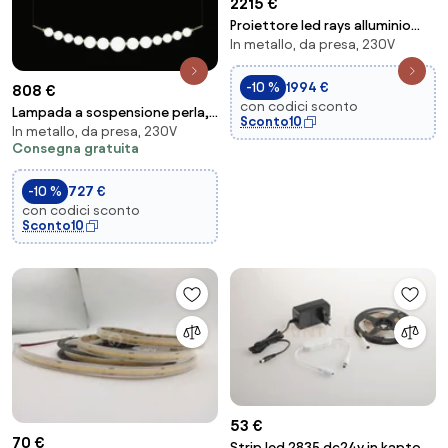
2215 €
Proiettore led rays alluminio
In metallo, da presa, 230V
144w rgb ip65 40x32x29cm
-10 %
1994 €
808 €
con codici sconto
Lampada a sospensione perla,
Sconto10
In metallo, da presa, 230V
oro, 13 sfere, led 32 watt,
Consegna gratuita
lumen 2720...
-10 %
727 €
con codici sconto
Sconto10
53 €
70 €
Strip led 2835 dc24v in kapton