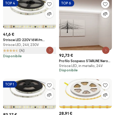
TOP 4
TOP 6
41,6 €
Strisce LED 220V 16W/m
Strisce LED, 24V, 230V
120lm/W chip Lumileds
Dimmerabile tagl. 10cm – 5m
(4)
92,73 €
Colore Bianco Caldo 2.700K
Disponibile
Profilo Sospeso STARLINE Nero
Strisce LED, in metallo, 24V
25m per strisce LED con Banda
Disponibile
e fissaggio Variante Lunghezza
25 Metri
TOP 1
28,91 €
83,27 €