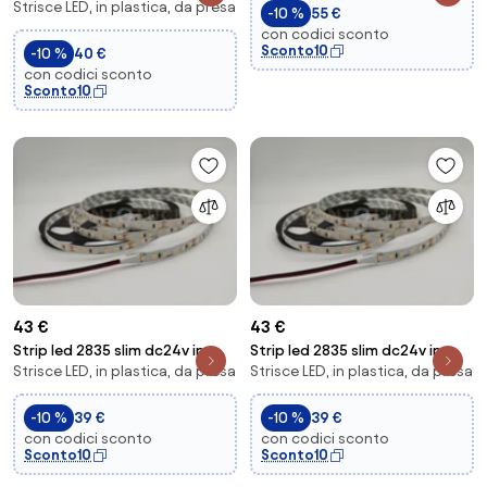
Strisce LED, in plastica, da presa
e silicone 60 led per mt 14,4w
-10 %
55 €
per m...
con codici sconto
Sconto10
-10 %
40 €
con codici sconto
Sconto10
43 €
43 €
Strip led 2835 slim dc24v in
Strip led 2835 slim dc24v in
Strisce LED, in plastica, da presa
Strisce LED, in plastica, da presa
kapton 120 led per mt 16w per
kapton 120 led per mt 16w per
mt 1896l...
mt 1766l...
-10 %
39 €
-10 %
39 €
con codici sconto
con codici sconto
Sconto10
Sconto10