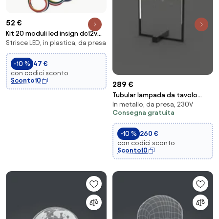
52 €
Kit 20 moduli led insign dc12v
Strisce LED, in plastica, da presa
led 20x0,96w e m 72lm/m
6000k +rgb i...
-10 %
47 €
con codici sconto
Sconto10
289 €
Tubular lampada da tavolo
In metallo, da presa, 230V
rettangolare tubolare nero, led
Consegna gratuita
8w, 960l...
-10 %
260 €
con codici sconto
Sconto10