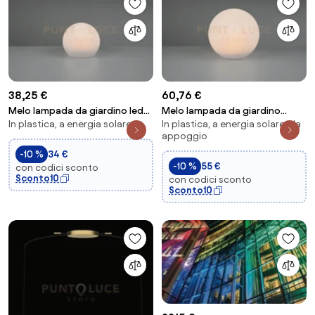
38,25 €
60,76 €
Melo lampada da giardino led
Melo lampada da giardino
In plastica, a energia solare
In plastica, a energia solare, da
0,5w 30lm, 3000k con
grande led 0,5w 30lm, 3000k
appoggio
picchetto solare ...
con picchetto ...
-10 %
34 €
-10 %
55 €
con codici sconto
Sconto10
con codici sconto
Sconto10