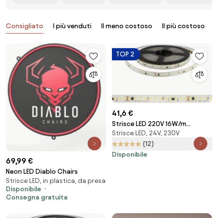
Prodotti
Consigliato
I più venduti
Il meno costoso
Il più costoso
B
TOP 2
41,6 €
Strisce LED 220V 16W/m
Strisce LED, 24V, 230V
120lm/W chip Lumileds
Dimmerabile tagl. 10cm – 5m
(12)
Colore Bianco Naturale 4.000K
Disponibile
69,99 €
Neon LED Diablo Chairs
Strisce LED, in plastica, da presa
Disponibile
Consegna gratuita