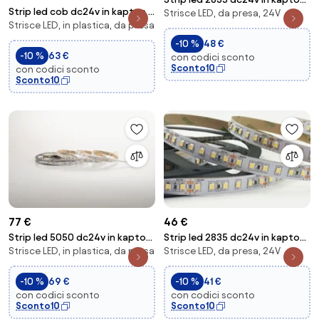
Strip led cob dc24v in kapton e
Strisce LED, da presa, 24V
60 led per mt 8w per mt 380lm
Strisce LED, in plastica, da presa
silicone 480 led per mt 16w per
per mt...
mt ...
-10 %
48 €
-10 %
63 €
con codici sconto
Sconto10
con codici sconto
Sconto10
77 €
46 €
Strip led 5050 dc24v in kapton
Strip led 2835 dc24v in kapton
Strisce LED, in plastica, da presa
Strisce LED, da presa, 24V
60 led per mt 12w per mt 280lm
120 led per mt 22w per mt
per m...
2280lm per...
-10 %
69 €
-10 %
41 €
con codici sconto
con codici sconto
Sconto10
Sconto10