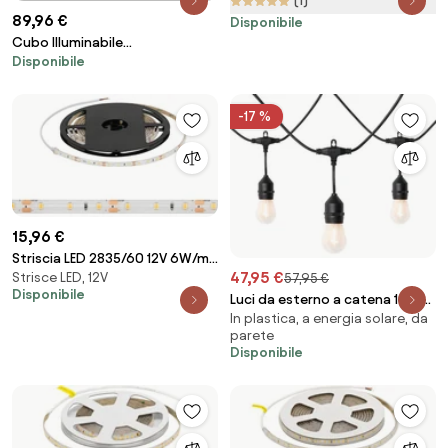
(1)
89,96 €
Colore Bianco Freddo 6.000K
Disponibile
Cubo Illuminabile
Disponibile
40x40xH40cm E27 Colore
Bianco
-17 %
15,96 €
Striscia LED 2835/60 12V 6W/m
47,95 €
Strisce LED, 12V
IP65 5m Colore Bianco Naturale
57,95 €
Disponibile
4.000K
Luci da esterno a catena 10 m
In plastica, a energia solare, da
con LED 10 luci solari - Russell
parete
Disponibile