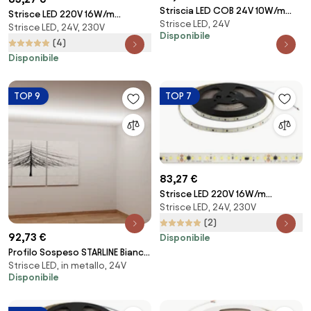
Striscia LED COB 24V 10W/m
Strisce LED 220V 16W/m
Strisce LED, 24V
CRI>90 Professionale - IP20 - 5
Strisce LED, 24V, 230V
120lm/W chip Lumileds
Disponibile
metri
Dimmerabile tagl. 10cm – 10m
(4)
Colore Bianco Naturale 4.000K
Disponibile
TOP 9
TOP 7
83,27 €
Strisce LED 220V 16W/m
Strisce LED, 24V, 230V
120lm/W chip Lumileds
Dimmerabile tagl. 10cm – 10m
(2)
Colore Bianco Freddo 6.000K
92,73 €
Disponibile
Profilo Sospeso STARLINE Bianca
Strisce LED, in metallo, 24V
25m per strisce LED con Banda
Disponibile
e fissaggio Variante Lunghezza
25 Metri