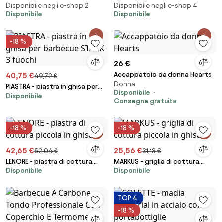
Disponibile negli e-shop 2
Disponibile negli e-shop 4
Disponibile
Disponibile
-18 %
26 €
Accappatoio da donna Hearts
40,75 €
49,72 €
Donna
PIASTRA - piastra in ghisa per
Disponibile
Disponibile
barbecue STARK 3 fuochi
Consegna gratuita
-18 %
-18 %
42,65 €
25,56 €
52,04 €
31,18 €
LENORE - piastra di cottura
MARKUS - griglia di cottura
Disponibile
Disponibile
piccola in ghisa
piccola in ghisa
TOP 4
-18 %