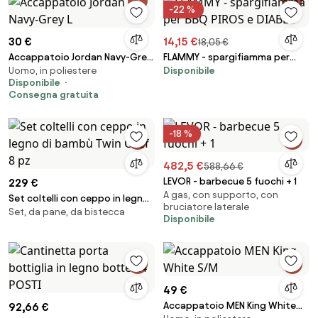
-22 %
30 €
14,15 €
18,05 €
Accappatoio Jordan Navy-Grey
FLAMMY - spargifiamma per
Uomo, in poliestere
Disponibile
L
BBQ PIROS e DIABLO
Disponibile
Consegna gratuita
-18 %
482,5 €
588,66 €
LEVOR - barbecue 5 fuochi + 1
229 €
A gas, con supporto, con
Set coltelli con ceppo in legno
bruciatore laterale
Set, da pane, da bistecca
di bambù Twin Chef 8 pz
Disponibile
49 €
Accappatoio MEN King White
92,66 €