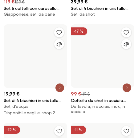
59,99 €
119 €
67,99 €
129 €
Acciaino affila coltelli in
Set di 2 coltelli Gourmet
Giapponese, set, in acciaio inox
ceramica J800