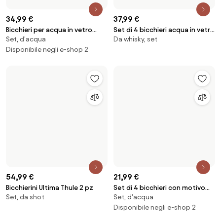
-5 %
149 €
37,99 €
39,99 €
Set di 3 padelle con
Tagliere in legno di quercia
Per induzione, antiaderente, in
In legno, atipico
rivestimento antiaderente
Limfjord
ceramica
Shades