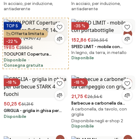
In acciaio, per induzione,
In acciaio, per induzione,
Pure
Pure
antiaderente
antiaderente
TOP 5
-35 %
Offerta limitata
152,86 €
236,55 €
-22 %
SPEED LIMIT - mobile con
1985 €
2550 €
In legno, da terra, in metallo
portabottiglie
TOOLPORT Copertura
Disponibile
Disponibile
container 8x6m, PE 1400 bianco
Consegna gratuita
- (49672)
-18 %
-18 %
21,75 €
26,54 €
Barbecue a carbonella da
50,25 €
61,31 €
A carbonella, da tavolo, con
campeggio con griglia
GRIGLIA - griglia in ghisa per
griglia
Disponibile
barbecue STARK 4 fuochi
Disponibile negli e-shop 2
Disponibile