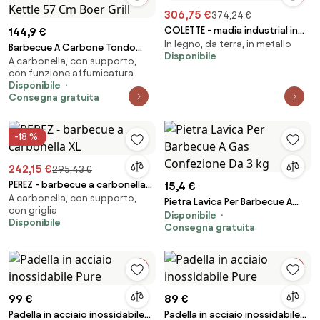
306,75 €
374,24 €
COLETTE - madia industrial in
144,9 €
In legno, da terra, in metallo
acciaio con portabottiglie
Barbecue A Carbone Tondo
Disponibile
A carbonella, con supporto,
Professionale Con Coperchio E
con funzione affumicatura
Termometro Kettle 57 Cm Boer
Disponibile
Grill
Consegna gratuita
-18 %
242,15 €
295,43 €
PEREZ - barbecue a carbonella
15,4 €
A carbonella, con supporto,
XL
Pietra Lavica Per Barbecue A
con griglia
Disponibile
Gas Confezione Da 3 kg
Disponibile
Consegna gratuita
99 €
89 €
Padella in acciaio inossidabile
Padella in acciaio inossidabile