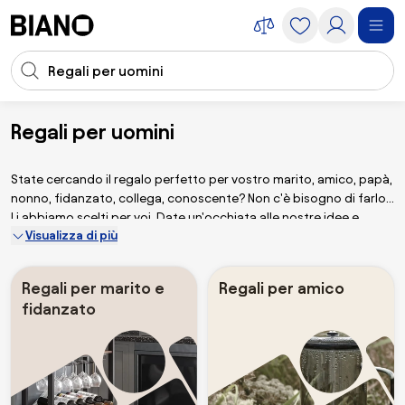
Salta la navigazione, vai al contenuto
Input della ricerca
Salta il contenuto, vai al piè di pagina
Regali per uomini
Idee regalo
Regali per lui
State cercando il regalo perfetto per vostro marito, amico, papà,
nonno, fidanzato, collega, conoscente? Non c'è bisogno di farlo.
Li abbiamo scelti per voi. Date un'occhiata alle nostre idee e
Visualizza di più
lasciatevi ispirare da innumerevoli prodotti per tutti i budget.
Regali per marito e
Regali per amico
fidanzato