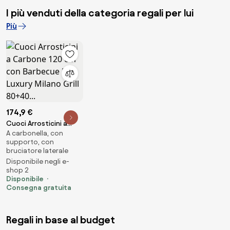
I più venduti della categoria regali per lui
Più
174,9 €
Cuoci Arrosticini a
A carbonella, con
Carbone 120 cm con
supporto, con
Barbecue Lisa Luxury
bruciatore laterale
Milano Grill 80+40...
Disponibile negli e-
shop 2
Disponibile
Consegna gratuita
Regali in base al budget