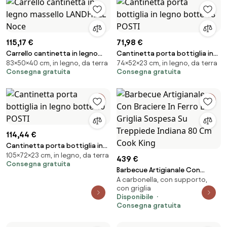
115,17 €
71,98 €
Carrello cantinetta in legno
Cantinetta porta bottiglia in
83×50×40 cm, in legno, da terra
74×52×23 cm, in legno, da terra
massello LANDHELL Noce
legno botte 18 POSTI
Consegna gratuita
Consegna gratuita
114,44 €
Cantinetta porta bottiglia in
105×72×23 cm, in legno, da terra
legno botte 30 POSTI
439 €
Consegna gratuita
Barbecue Artigianale Con
A carbonella, con supporto,
Braciere In Ferro E Griglia
con griglia
Sospesa Su Treppiede Indiana
Disponibile
80 Cm Cook King
Consegna gratuita