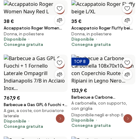
38 €
35 €
Accappatoio Roger Women
Accappatoio Roger Fluffy beige
Donna, in poliestere
Donna, in poliestere
Navy Red L
L/XL
Disponibile
Disponibile
Consegna gratuita
Consegna gratuita
TOP 8
133,9 €
Barbecue a Carbone
767,9 €
A carbonella, con supporto,
Carbonella 108x70x100 cm con
Barbecue a Gas GPL 6 Fuochi + 1
con griglia
Coperchio Ruote e Ripiani in
A gas, a coste, con bruciatore
Fornello Laterale Ompagrill
Disponibile negli e-shop 6
laterale
Legno Nero...
Indianapolis 7/B in Acciaio Inox...
Disponibile
Disponibile
Consegna gratuita
Consegna gratuita