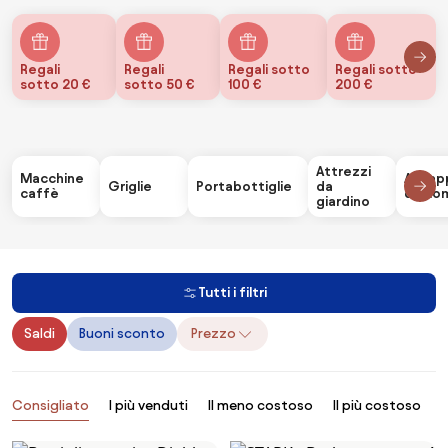
Regali
Regali
Regali sotto
Regali sotto
sotto 20 €
sotto 50 €
100 €
200 €
Attrezzi
Macchine
Accap
Griglie
Portabottiglie
da
caffè
da uo
giardino
Tutti i filtri
Saldi
Buoni sconto
Prezzo
Prodotti
Consigliato
I più venduti
Il meno costoso
Il più costoso
B