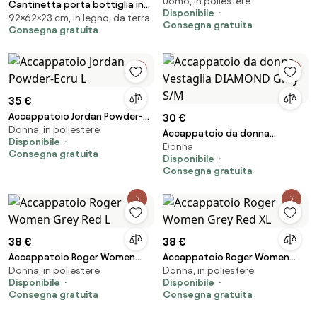
Uomo, in poliestere
S/M
Cantinetta porta bottiglia in
Disponibile
92×62×23 cm, in legno, da terra
legno botte 24 POSTI
Consegna gratuita
Consegna gratuita
35 €
Accappatoio Jordan Powder-
30 €
Donna, in poliestere
Ecru L
Accappatoio da donna
Disponibile
Donna
Vestaglia DIAMOND Grey S/M
Consegna gratuita
Disponibile
Consegna gratuita
38 €
38 €
Accappatoio Roger Women
Accappatoio Roger Women
Donna, in poliestere
Donna, in poliestere
Grey Red L
Grey Red XL
Disponibile
Disponibile
Consegna gratuita
Consegna gratuita