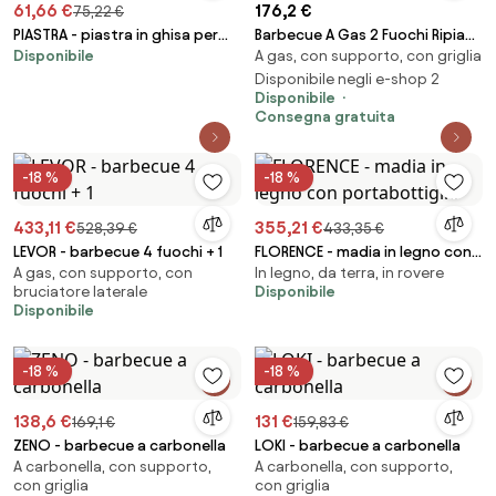
61,66 €
176,2 €
75,22 €
PIASTRA - piastra in ghisa per
Barbecue A Gas 2 Fuochi Ripiani
Disponibile
A gas, con supporto, con griglia
barbecue STARK 4 fuochi
Pieghevoli Hot 2 C-Line
Disponibile negli e-shop 2
Disponibile
Consegna gratuita
-18 %
-18 %
433,11 €
355,21 €
528,39 €
433,35 €
LEVOR - barbecue 4 fuochi + 1
FLORENCE - madia in legno con
A gas, con supporto, con
In legno, da terra, in rovere
portabottiglie
bruciatore laterale
Disponibile
Disponibile
-18 %
-18 %
138,6 €
131 €
169,1 €
159,83 €
ZENO - barbecue a carbonella
LOKI - barbecue a carbonella
A carbonella, con supporto,
A carbonella, con supporto,
con griglia
con griglia