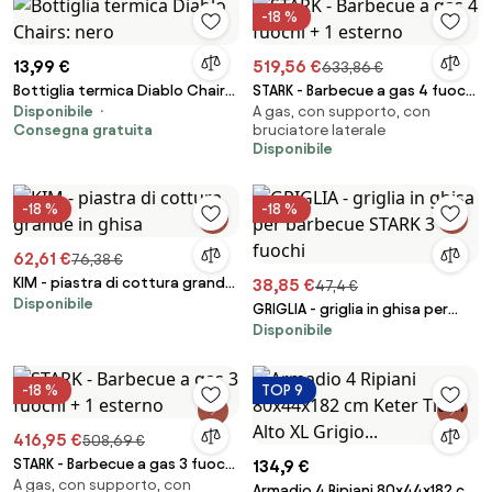
-18 %
13,99 €
519,56 €
633,86 €
Bottiglia termica Diablo Chairs:
STARK - Barbecue a gas 4 fuochi
Disponibile
A gas, con supporto, con
nero
+ 1 esterno
Consegna gratuita
bruciatore laterale
Disponibile
-18 %
-18 %
62,61 €
76,38 €
KIM - piastra di cottura grande
38,85 €
47,4 €
Disponibile
in ghisa
GRIGLIA - griglia in ghisa per
Disponibile
barbecue STARK 3 fuochi
-18 %
TOP 9
416,95 €
508,69 €
STARK - Barbecue a gas 3 fuochi
134,9 €
A gas, con supporto, con
+ 1 esterno
Armadio 4 Ripiani 80x44x182 cm