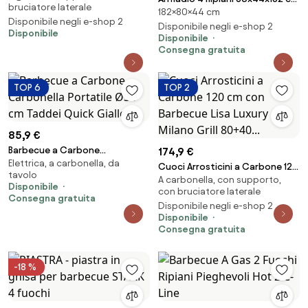
bruciatore laterale
182×80×44 cm
Keter Titan Alto XL Grigio...
Disponibile negli e-shop 2
Disponibile negli e-shop 2
Disponibile
Disponibile
Consegna gratuita
TOP 6
TOP 2
85,9 €
Barbecue a Carbone
174,9 €
Elettrica, a carbonella, da
Carbonella Portatile Ø34 cm
Cuoci Arrosticini a Carbone 120
tavolo
Taddei Quick Giallo...
A carbonella, con supporto,
cm con Barbecue Lisa Luxury
Disponibile
con bruciatore laterale
Milano Grill 80+40...
Consegna gratuita
Disponibile negli e-shop 2
Disponibile
Consegna gratuita
-18 %