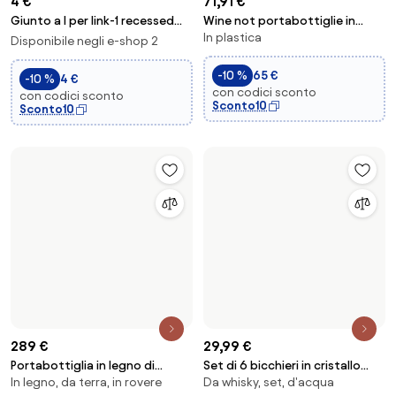
-20 %
21,99 €
15,99 €
19,99 €
Bicchieri con motivo
Tagliere in legno di acacia
Da whisky, set
In legno, rettangolare, con
strutturato Colorado, set da 4
Akana, varie misure
manico
-34 %