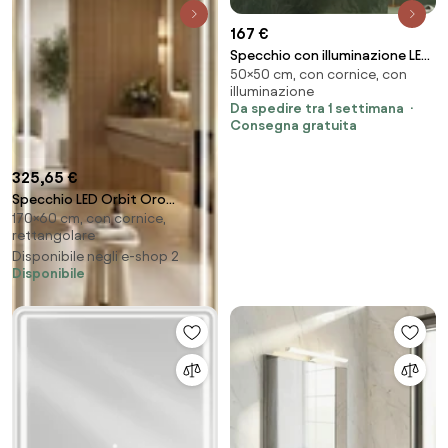
167 €
Specchio con illuminazione LED
50×50 cm, con cornice, con
M24
illuminazione
Da spedire tra 1 settimana
Consegna gratuita
325,65 €
Specchio LED Orbit Oro
170×60 cm, con cornice,
Spazzolato – 60×170 cm
rettangolare
Disponibile negli e-shop 2
Disponibile