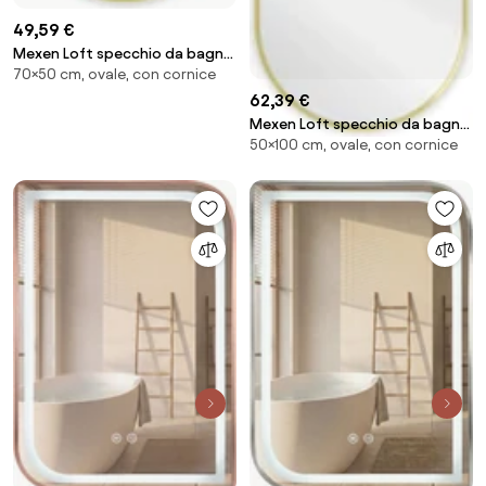
49,59 €
Mexen Loft specchio da bagno
70×50 cm, ovale, con cornice
ovale 70 x 50 cm, cornice
dorata - 9851-070-050-000-50
62,39 €
Mexen Loft specchio da bagno
50×100 cm, ovale, con cornice
ovale 100 x 50 cm, cornice
dorata - 9851-100-050-000-50