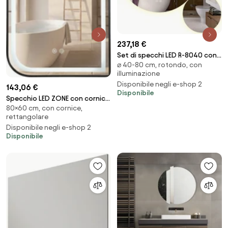
237,18 €
Set di specchi LED R-8040 con
⌀ 40-80 cm, rotondo, con
illuminazione – Ø80 cm + Ø40
illuminazione
cm
Disponibile negli e-shop 2
143,06 €
Disponibile
Specchio LED ZONE con cornice
80×60 cm, con cornice,
nera – 80x60 cm
rettangolare
Disponibile negli e-shop 2
Disponibile