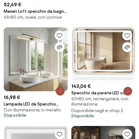
52,49 €
Mexen Loft specchio da bagno
45×80 cm, ovale, con cornice
ovale 80 x 45 cm, cornice nera -
9851-080-045-000-70
143,06 €
Specchio da parete LED con
16,98 €
60×80 cm, rettangolare, con
mensola L-8060 – 80x60 cm
Lampada LED da Specchio
illuminazione
Con illuminazione, in metallo
50cm Nera 8W IP44 Tripla
Disponibile negli e-shop 2
Disponibile
Disponibile
Installazione Colore Bianco
Caldo 3.000K