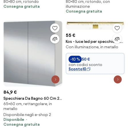
80×80 cm, rotondo
80×80 cm, rotondo, con
decori foglia oro e effetto
decori foglia oro e effetto
Consegna gratuita
illuminazione
marmo bianco - KEVIN
marmo nero - KEVIN
Consegna gratuita
55 €
Kos - luce led per specchio da
Con illuminazione, in metallo
bagno - oro
-10 %
50 €
con codici sconto
Sconto10
84,9 €
Specchiera Da Bagno 60 Cm 2
65×60 cm, rettangolare, in
Ante Con Ripiani Modulare
metallo
Bianco Lucido
Disponibile negli e-shop 2
Disponibile
Consegna gratuita