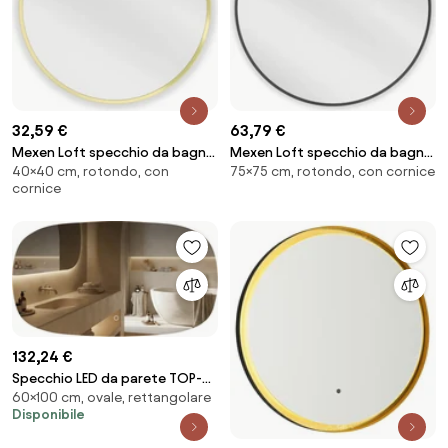
32,59 €
63,79 €
Mexen Loft specchio da bagno
Mexen Loft specchio da bagno
40×40 cm, rotondo, con
75×75 cm, rotondo, con cornice
rotondo 40 cm, cornice dorata
rotondo 75 cm, cornice nera -
cornice
- 9850-040-040-000-50
9850-075-075-000-70
132,24 €
Specchio LED da parete TOP-4
60×100 cm, ovale, rettangolare
– 100x60 cm
Disponibile