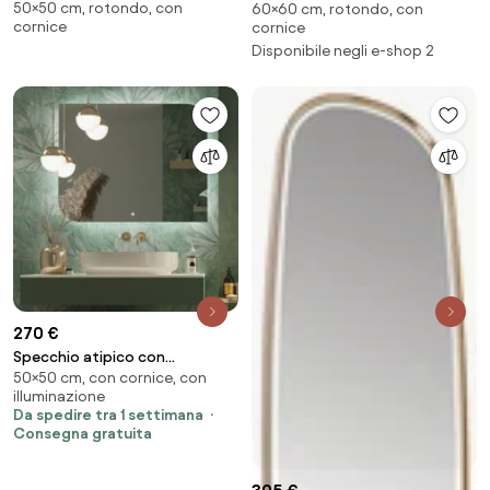
50×50 cm, rotondo, con
rotondo 50 cm, cornice inox -
60×60 cm, rotondo, con
rotondo 60 cm, cornice bianca
cornice
cornice
9850-050-050-000-10
- 9850-060-060-000-20
Disponibile negli e-shop 2
270 €
Specchio atipico con
50×50 cm, con cornice, con
illuminazione a LED A6
illuminazione
Da spedire tra 1 settimana
Consegna gratuita