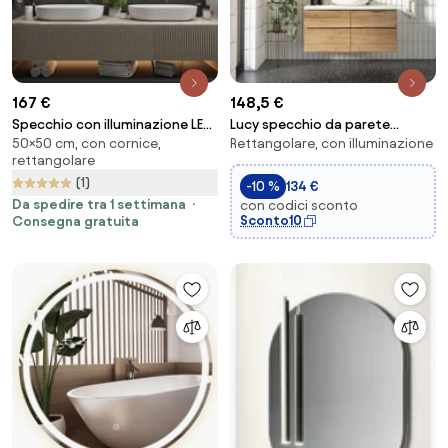
167 €
148,5 €
Specchio con illuminazione LED
Lucy specchio da parete
50×50 cm, con cornice,
Rettangolare, con illuminazione
M5
rettangolare retro-illuminato
rettangolare
con interrutt...
(1)
-10 %
134 €
Da spedire tra 1 settimana
con codici sconto
Sconto10
Consegna gratuita