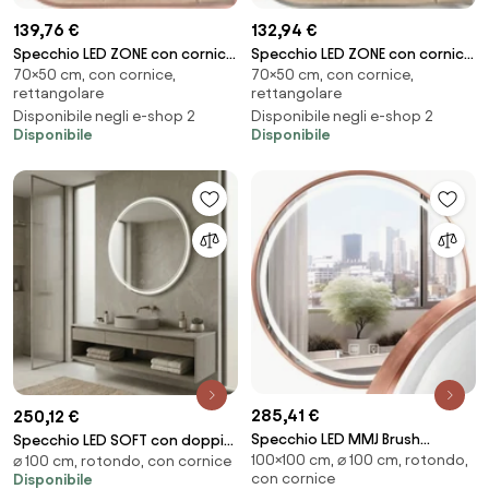
139,76 €
132,94 €
Specchio LED ZONE con cornice
Specchio LED ZONE con cornice
70×50 cm, con cornice,
70×50 cm, con cornice,
Rose Gold spazzolata – 70x50
Nickel spazzolato – 70x50 cm
rettangolare
rettangolare
cm
Disponibile negli e-shop 2
Disponibile negli e-shop 2
Disponibile
Disponibile
285,41 €
250,12 €
Specchio LED MMJ Brush
Specchio LED SOFT con doppia
100×100 cm, ⌀ 100 cm, rotondo,
Copper – Ø100 cm
⌀ 100 cm, rotondo, con cornice
illuminazione decorativa –
con cornice
Disponibile
Ø100 cm