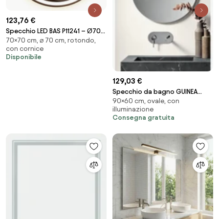
123,76 €
Specchio LED BAS P11241 – Ø70
70×70 cm, ⌀ 70 cm, rotondo,
cm
con cornice
Disponibile
129,03 €
Specchio da bagno GUINEA
90×60 cm, ovale, con
60X90 cm Ovale
illuminazione
Consegna gratuita