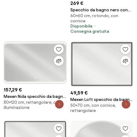
269 €
Specchio da bagno nero con
60×60 cm, rotondo, con
oro incl. LED e dimmer touch -
cornice
Pim
Disponibile
Consegna gratuita
157,29 €
49,59 €
Mexen Nida specchio da bagno
Mexen Loft specchio da bagno
80×120 cm, rettangolare, con
retroilluminato 120 x 80 cm, LED
50×70 cm, con cornice,
rettangolare 70 x 50 cm,
illuminazione
6000K, antiappannamento -
rettangolare
cornice nera - 9852-070-050-
9806-120-080-611-00
000-70