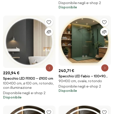
Disponibile negli e-shop 2
Disponibile
240,71 €
220,94 €
Specchio LED Fabio – 100×90
Specchio LED FFJ100 – Ø100 cm
90×100 cm, ovale, rotondo
cm
100×100 cm, ⌀ 100 cm, rotondo,
Disponibile negli e-shop 2
con illuminazione
Disponibile
Disponibile negli e-shop 2
Disponibile