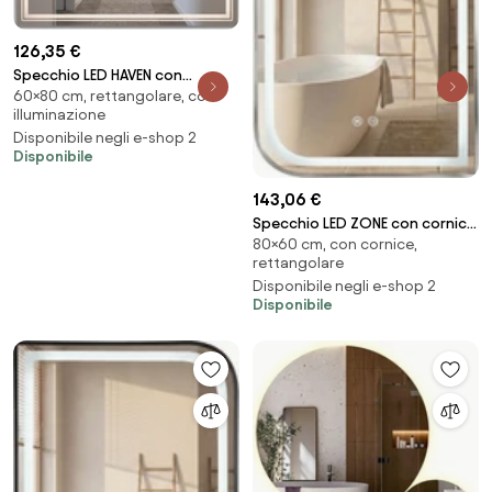
126,35 €
Specchio LED HAVEN con
60×80 cm, rettangolare, con
illuminazione – 80x60 cm
illuminazione
Disponibile negli e-shop 2
Disponibile
143,06 €
Specchio LED ZONE con cornice
80×60 cm, con cornice,
Nickel spazzolato – 80x60 cm
rettangolare
Disponibile negli e-shop 2
Disponibile