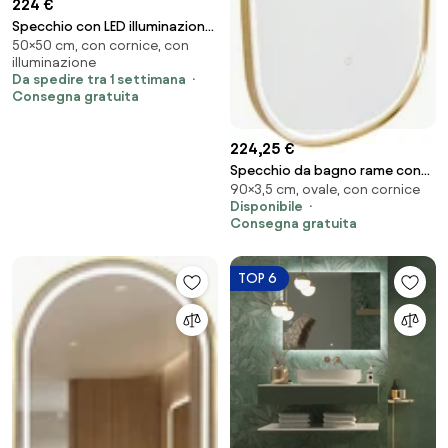
224 €
Specchio con LED illuminazione
50×50 cm, con cornice, con
M7 premium
illuminazione
Da spedire tra 1 settimana
Consegna gratuita
224,25 €
Specchio da bagno rame con
90×3,5 cm, ovale, con cornice
LED dimmerabile a 3 livelli con
Disponibile
touch ovale - Miral
Consegna gratuita
TOP 6