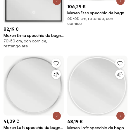
106,29 €
Mexen Esso specchio da bagno
60×60 cm, rotondo, con
illuminato, rotondo 60 cm, LED
cornice
6000K, antiappannamento,
82,19 €
cornice nera - 9825-060-060-
Mexen Erma specchio da bagno
611-70
70×50 cm, con cornice,
retroilluminato 50 x 70 cm, LED
rettangolare
6000K, anti-appannamento,
cornice nera - 9814-050-070-
611-70
41,09 €
48,19 €
Mexen Loft specchio da bagno
Mexen Loft specchio da bagno