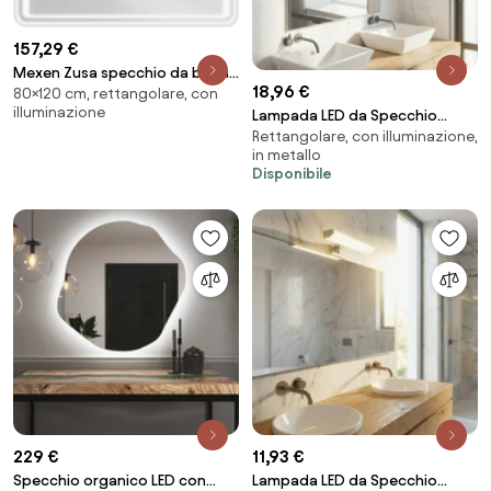
157,29 €
Mexen Zusa specchio da bagno
18,96 €
80×120 cm, rettangolare, con
retroilluminato 120 x 80 cm, LED
illuminazione
Lampada LED da Specchio
6000K, antiappannamento -
Rettangolare, con illuminazione,
60cm 11W Stondata IP44 Tripla
9808-120-080-611-00
in metallo
Installazione Colore Bianco
Disponibile
Naturale 4.000K
229 €
11,93 €
Specchio organico LED con
Lampada LED da Specchio