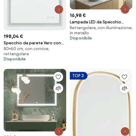
16,98 €
Lampada LED da Specchio
Rettangolare, con illuminazione,
50cm Nera 8W IP44 Tripla
in metallo
Installazione Colore Bianco
198,04 €
Disponibile
Naturale 4.000K
Specchio da parete Vero con
80×60 cm, con cornice,
LED – 60x80 cm, argento
rettangolare
Disponibile
TOP 3