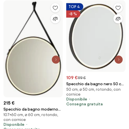
TOP 4
-8 %
109 €
119 €
Specchio da bagno nero 50 cm
50 cm, ⌀ 50 cm, rotondo, con
con LED dimmerabile a 3 livelli
cornice
con touch rotondo - Miral
Disponibile
215 €
Consegna gratuita
Specchio da bagno moderno
107×60 cm, ⌀ 60 cm, rotondo,
nero con LED e dimmer touch -
con cornice
Pien
Disponibile