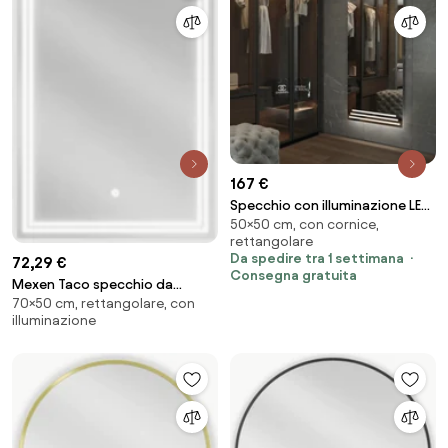
167 €
Specchio con illuminazione LED
50×50 cm, con cornice,
M17
rettangolare
Da spedire tra 1 settimana
72,29 €
Consegna gratuita
Mexen Taco specchio da
70×50 cm, rettangolare, con
bagno retroilluminato 50 x 70
illuminazione
cm, LED 6000K,
antiappannamento - 9805-
050-070-611-00