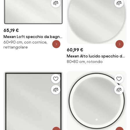
65,19 €
Mexen Loft specchio da bagno
60×90 cm, con cornice,
rettangolare 90 x 60 cm,
rettangolare
cornice nera - 9852-090-060-
60,99 €
000-70
Mexen Alto lucido specchio da
80×80 cm, rotondo
bagno rotondo 80 cm - 9853-
080-080-000-00