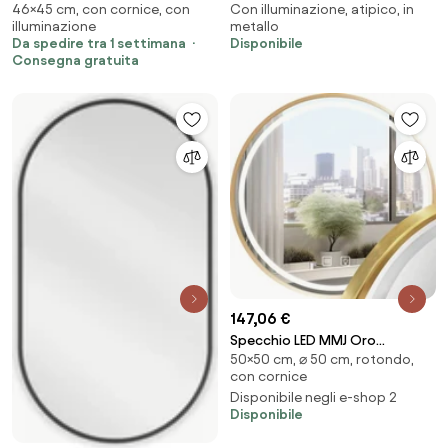
46×45 cm, con cornice, con
Con illuminazione, atipico, in
illuminazione A35
30cm 5W Stondata IP44 Tripla
illuminazione
metallo
Installazione Colore Bianco
Da spedire tra 1 settimana
Disponibile
Naturale 4.000K
Consegna gratuita
147,06 €
Specchio LED MMJ Oro
50×50 cm, ⌀ 50 cm, rotondo,
Spazzolato – Ø50 cm
con cornice
Disponibile negli e-shop 2
Disponibile