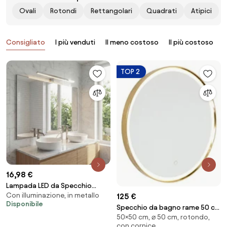
Ovali
Rotondi
Rettangolari
Quadrati
Atipici
Prodotti
Consigliato
I più venduti
Il meno costoso
Il più costoso
B
TOP 2
16,98 €
Lampada LED da Specchio
Con illuminazione, in metallo
125 €
50cm Cromo 8W IP44 Tripla
Disponibile
Installazione Colore Bianco
Specchio da bagno rame 50 cm
Naturale 4.000K
50×50 cm, ⌀ 50 cm, rotondo,
con LED dimmerabile a 3 livelli
con cornice