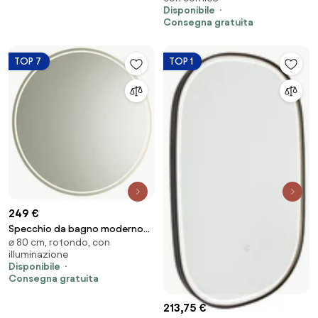
con touch rotondo - Miral
Disponibile
Consegna gratuita
TOP 7
TOP 1
249 €
Specchio da bagno moderno
⌀ 80 cm, rotondo, con
80 cm con LED e dimmer touch
illuminazione
- Sebas
Disponibile
Consegna gratuita
213,75 €