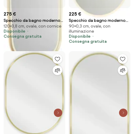
275 €
225 €
Specchio da bagno moderno
Specchio da bagno moderno
120×3,8 cm, ovale, con cornice
90×0,3 cm, ovale, con
oro con LED e dimmer touch -
con LED e dimmer touch -
Disponibile
illuminazione
Geraldien
Bouwina
Consegna gratuita
Disponibile
Consegna gratuita