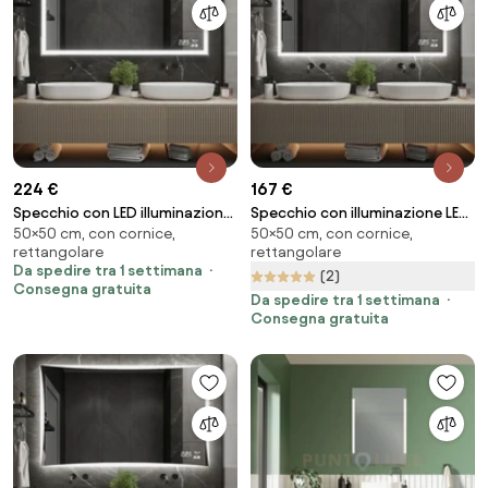
224 €
167 €
Specchio con LED illuminazione
Specchio con illuminazione LED
50×50 cm, con cornice,
50×50 cm, con cornice,
M1 premium
M1
rettangolare
rettangolare
Da spedire tra 1 settimana
(2)
Consegna gratuita
Da spedire tra 1 settimana
Consegna gratuita