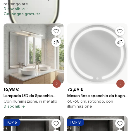
rettangolare
Geraldien
Disponibile
Consegna gratuita
16,98 €
73,69 €
Lampada LED da Specchio
Mexen Rose specchio da bagno
Con illuminazione, in metallo
60×60 cm, rotondo, con
50cm Cromo 8W IP44 Tripla
retroilluminato, rotondo 60
Disponibile
illuminazione
Installazione Colore Bianco
cm, LED 6000K, antifog - 9810-
Caldo 3.000K
060-060-611-00
TOP 5
TOP 8