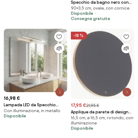
Specchio da bagno nero con
90×3,5 cm, ovale, con cornice
LED dimmerabile a 3 livelli con
Disponibile
touch ovale - Miral
Consegna gratuita
-18 %
16,98 €
17,95 €
Lampada LED da Specchio
21,95 €
Con illuminazione, in metallo
50cm Cromo 8W IP44 Tripla
Applique da parete di design
Disponibile
Installazione Colore Bianco
16,5 cm, ⌀ 16,5 cm, rotondo, con
grigia 16,5 cm con LED - Skyf
illuminazione
Freddo 6.000K
Disponibile