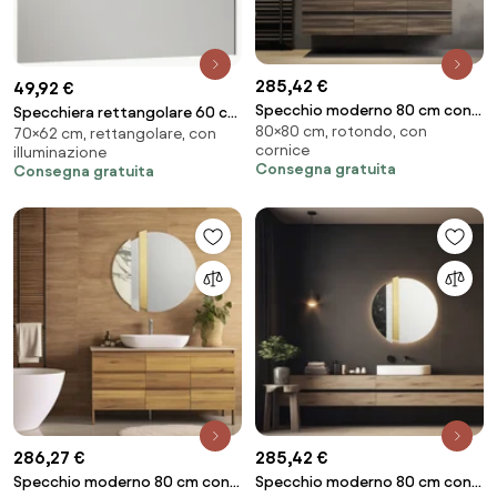
285,42 €
49,92 €
Specchio moderno 80 cm con
Specchiera rettangolare 60 cm
80×80 cm, rotondo, con
decori foglia argento e effetto
70×62 cm, rettangolare, con
con bordo sottile a filo muro
cornice
illuminazione
marmo nero - KEVIN
Consegna gratuita
Consegna gratuita
286,27 €
285,42 €
Specchio moderno 80 cm con
Specchio moderno 80 cm con