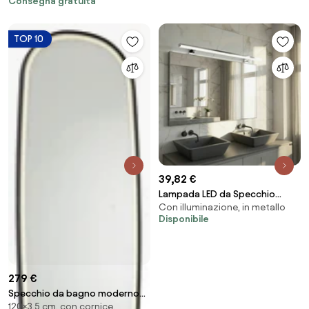
Consegna gratuita
TOP 10
39,82 €
Lampada LED da Specchio
Con illuminazione, in metallo
78cm 14W Cromata IP44 Tripla
Disponibile
Installazione Colore Bianco
Naturale 4.000K
279 €
Specchio da bagno moderno
120×3,5 cm, con cornice,
nero con LED e dimmer touch -