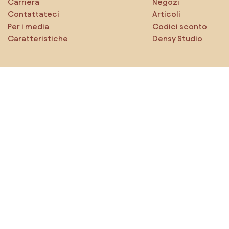
Carriera
Negozi
Contattateci
Articoli
Per i media
Codici sconto
Caratteristiche
Densy Studio
Esplora sicuramente
Prodotti
Ispirazioni
AI designer