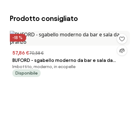
Prodotto consigliato
-18 %
57,86 €
70,58 €
BUFORD - sgabello moderno da bar e sala da
Imbottito, moderno, in ecopelle
pranzo
Disponibile