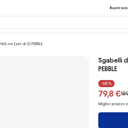
Buoni sc
H65 cm (set di 2) PEBBLE
Sgabelli d
PEBBLE
-58 %
79,8 €
18
Miglior prezzo d