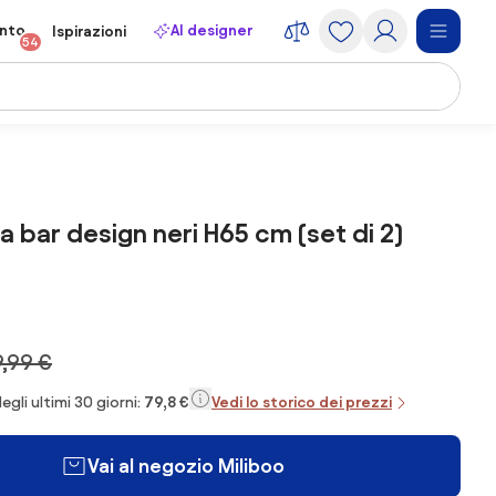
onto
AI designer
Ispirazioni
54
a bar design neri H65 cm (set di 2)
9,99 €
egli ultimi 30 giorni:
79,8 €
Vedi lo storico dei prezzi
Vai al negozio Miliboo