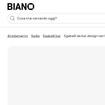
Salta la navigazione, vai al contenuto
Input della ricerca
Salta il contenuto, vai al piè di pagina
Arredamento
Sedie
Sgabelli bar
Sgabelli da bar design neri 