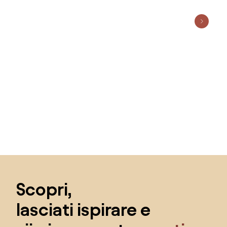
Salta il piè di pagina, vai all'inizio della pagina
Scopri,
lasciati ispirare e