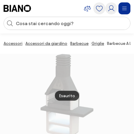
Salta la navigazione, vai al contenuto
Input della ricerca
Salta il contenuto, vai al piè di pagina
Accessori
Accessori da giardino
Barbecue
Griglie
Barbecue A Le
Esaurito