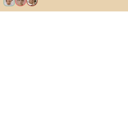
Voglio tutte le caratteristiche!
Di Biano
Per gli utenti
Per i negozi
Esplora sicuramente
Prodotti
Ispirazioni
AI designer