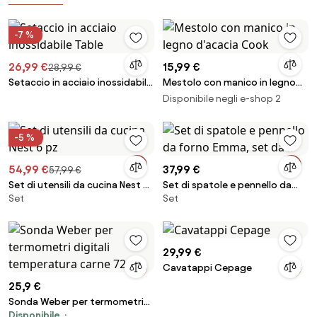
-7 %
26,99 €
15,99 €
28,99 €
Setaccio in acciaio inossidabile
Mestolo con manico in legno
Table
d'acacia Cook
Disponibile negli e-shop 2
-5 %
54,99 €
37,99 €
57,99 €
Set di utensili da cucina Nest 6
Set di spatole e pennello da
Set
Set
pz
forno Emma, set da 3
29,99 €
Cavatappi Cepage
25,9 €
Sonda Weber per termometri
Disponibile
digitali temperatura carne 7211