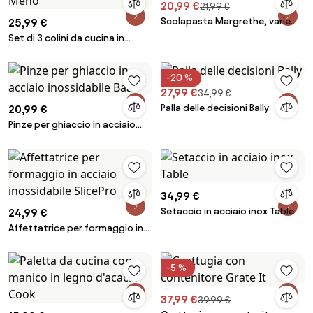
20,99 €
21,99 €
Scolapasta Margrethe, varie
25,99 €
misure
Set di 3 colini da cucina in
acciaio inossidabile Meno
-20 %
27,99 €
34,99 €
Palla delle decisioni Bally
20,99 €
Pinze per ghiaccio in acciaio
inossidabile Baar
34,99 €
Setaccio in acciaio inox Table
24,99 €
Affettatrice per formaggio in
acciaio inossidabile SlicePro
-5 %
37,99 €
39,99 €