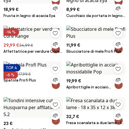
18,99 €
8,99 €
Frusta in legno di acacia Eya
Cucchiaio da portata in legno
di acacia Eya
-14 %
29,99 €
11,99 €
34,99 €
Affettatrice per verdure Core
Sbucciatore di mele Profi Plus
Range
TOP 4
16,99 €
17,99 €
-6 %
Spatola Profi Plus
19,99 €
Apribottiglie in acciaio
inossidabile Pop
32,7 €
Fresa scanalata a due lame - 18
23 €
x 35 x 12 x 38