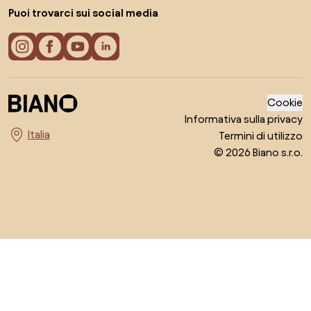
Puoi trovarci sui social media
Cookie
Informativa sulla privacy
Termini di utilizzo
Seleziona il paese
© 2026 Biano s.r.o.
Vai all'inizio della pagina