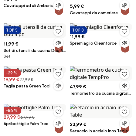
Cavatappi ad ali Amberis
5,99 €
Cavatappi da cameriere
Compact
TOP 5
TOP 3
11,99 €
Spremiaglio Cleanforce
11,99 €
Set di utensili da cucina Duo 4
Set
pz
-29 %
19,99 €
27,99 €
Taglia pasta Green Tool
47,99 €
Termometro da cucina digitale
TempPro
-56 %
29,99 €
67,99 €
Apribottiglie Palm Tree
23,99 €
Setaccio in acciaio inox Table