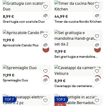
8,99 €
44,99 €
Grattugia con scatola Duo
Timer da cucina Nordic Kitchen
11,99 €
Apriscatole Cando Plus
11,99 €
Set grattugia e mandolina
Handi-grate, set da 2
11,99 €
Spremiaglio Duo
5,99 €
Cavatappi da cameriere
Veloura
TOP 7
TOP 2
-9 %