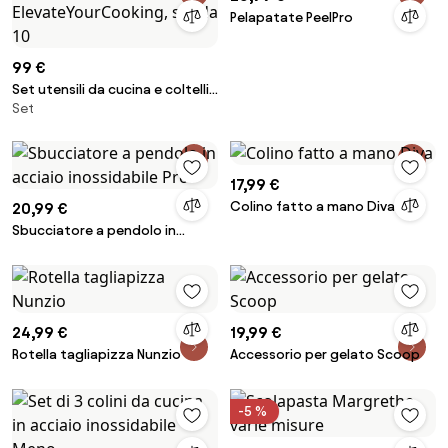
Pelapatate PeelPro
99 €
Set utensili da cucina e coltelli
Set
ElevateYourCooking, set da 10
17,99 €
Colino fatto a mano Diva
20,99 €
Sbucciatore a pendolo in
acciaio inossidabile Pro
24,99 €
19,99 €
Rotella tagliapizza Nunzio
Accessorio per gelato Scoop
-5 %