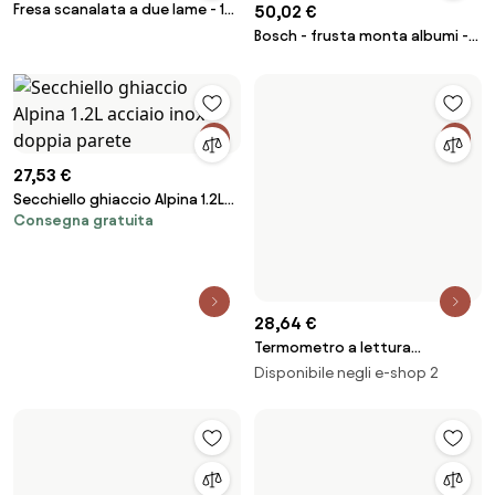
Fresa scanalata a due lame - 16
50,02 €
x 35 x 12 x 38
Bosch - frusta monta albumi -
00498488 - 4242005473434
27,53 €
28,64 €
Secchiello ghiaccio Alpina 1.2L
Termometro a lettura
Consegna gratuita
acciaio inox doppia parete
istantanea per alimenti Weber
Disponibile negli e-shop 2
6750
21,99 €
B-52794 Fresa Arco Tondo
36,56 €
Consegna gratuita
10x20 mm Ø6 mm 3/8x3/4'
Makita D-09.547 - modanature
Ø1/2' Denti In Alluminio - Makita
Consegna gratuita
in legno Strawberry recanti la
clip (C) 6 mm (A) 26 mm (B) 12