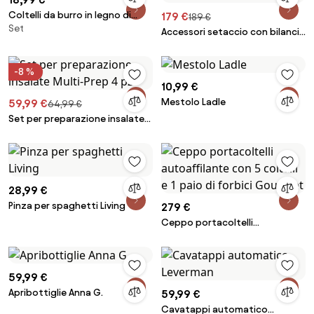
Coltelli da burro in legno di
179 €
189 €
Set
quercia Cairn 2 pz
Accessori setaccio con bilancia
digitale Artisan, set da 4
-8 %
10,99 €
Mestolo Ladle
59,99 €
64,99 €
Set per preparazione insalate
Multi-Prep 4 pz
28,99 €
Pinza per spaghetti Living
279 €
Ceppo portacoltelli
autoaffilante con 5 coltelli e 1
paio di forbici Gourmet
59,99 €
Apribottiglie Anna G.
59,99 €
Cavatappi automatico