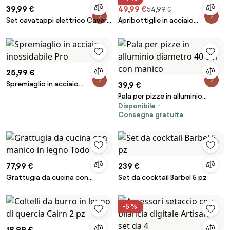
39,99 €
49,99 €
54,99 €
Set cavatappi elettrico Cavero
Apribottiglie in acciaio
2 pz
inossidabile Bernadotte
25,99 €
Spremiaglio in acciaio
39,9 €
inossidabile Pro
Pala per pizze in alluminio
Disponibile
diametro 40 cm con manico
Consegna gratuita
77,99 €
239 €
Grattugia da cucina con
Set da cocktail Barbel 5 pz
manico in legno Todo
-5 %
18,99 €