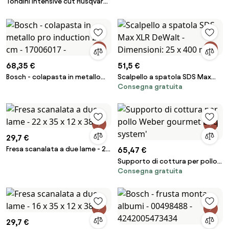
Tondini intensive cut Husqvarna
per affilatura - 5.2
68,35 €
51,5 €
Bosch - colapasta in metallo
Scalpello a spatola SDS Max
Consegna gratuita
pro induction 24 cm - 17006017
XLR DeWalt - Dimensioni: 25 x
-
400 mm
29,7 €
Fresa scanalata a due lame - 22
65,47 €
x 35 x 12 x 38
Supporto di cottura per pollo
Consegna gratuita
Weber gourmet bbq system'
29,7 €