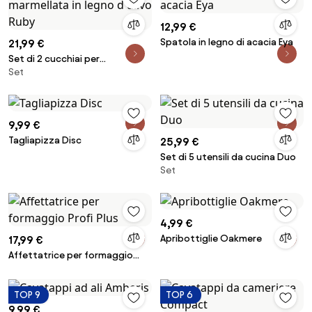
12,99 €
Spatola in legno di acacia Eya
21,99 €
Set di 2 cucchiai per
Set
marmellata in legno d'ulivo
Ruby
9,99 €
Tagliapizza Disc
25,99 €
Set di 5 utensili da cucina Duo
Set
4,99 €
Apribottiglie Oakmere
17,99 €
Affettatrice per formaggio
Profi Plus
TOP 9
TOP 6
9,99 €