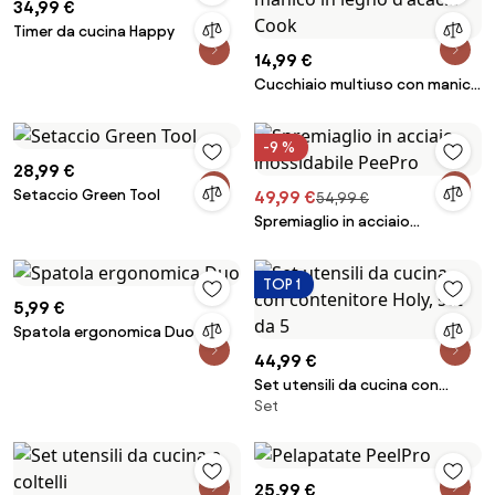
34,99 €
Timer da cucina Happy
14,99 €
Cucchiaio multiuso con manico
in legno d'acacia Cook
-9 %
28,99 €
Setaccio Green Tool
49,99 €
54,99 €
Spremiaglio in acciaio
inossidabile PeePro
TOP 1
5,99 €
Spatola ergonomica Duo
44,99 €
Set utensili da cucina con
Set
contenitore Holy, set da 5
25,99 €