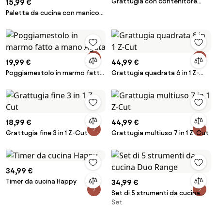
Grattugia con contenitore
15,99 €
Grate It
Paletta da cucina con manico
in legno d'acacia Cook
19,99 €
44,99 €
Poggiamestolo in marmo fatto
Grattugia quadrata 6 in 1 Z-
a mano Agata
Cut
18,99 €
44,99 €
Grattugia fine 3 in 1 Z-Cut
Grattugia multiuso 7 in 1 Z-Cut
34,99 €
Timer da cucina Happy
34,99 €
Set di 5 strumenti da cucina
Set
Duo Range