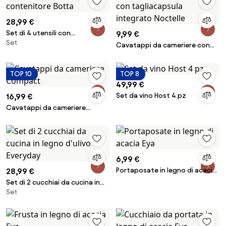
28,99 €
Set di 4 utensili con
9,99 €
Set
contenitore Botta
Cavatappi da cameriere con
tagliacapsula integrato
Noctelle
TOP 10
TOP 8
49,99 €
Set da vino Host 4 pz
16,99 €
Cavatappi da cameriere
Compact
6,99 €
Portaposate in legno di acacia
28,99 €
Eya
Set di 2 cucchiai da cucina in
Set
legno d'ulivo Everyday