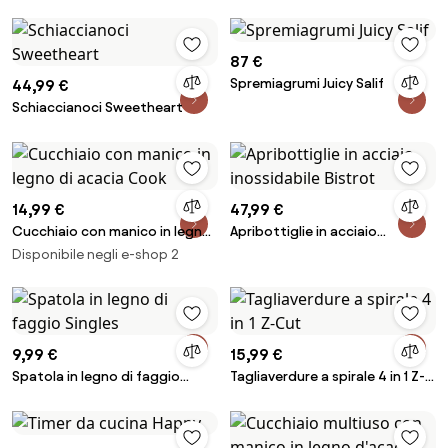
87 €
Spremiagrumi Juicy Salif
44,99 €
Schiaccianoci Sweetheart
14,99 €
47,99 €
Cucchiaio con manico in legno
Apribottiglie in acciaio
di acacia Cook
inossidabile Bistrot
Disponibile negli e-shop 2
9,99 €
15,99 €
Spatola in legno di faggio
Tagliaverdure a spirale 4 in 1 Z-
Singles
Cut