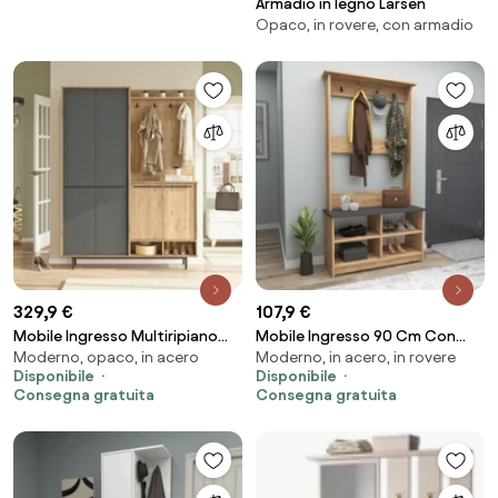
Armadio in legno Larsen
Opaco, in rovere, con armadio
329,9 €
107,9 €
Mobile Ingresso Multiripiano
Mobile Ingresso 90 Cm Con
Moderno, opaco, in acero
Moderno, in acero, in rovere
Con Scarpiera E Appendiabiti
Appendiabiti Panca E Vani A
Disponibile
Disponibile
Whisper Effetto Legno E
Giorno Carmela Rovere E
Consegna gratuita
Consegna gratuita
Antracite
Antracite