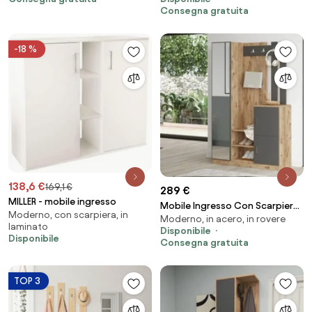
Antracite E Rovere
Consegna gratuita
-18 %
138,6 €
169,1 €
289 €
MILLER - mobile ingresso
Mobile Ingresso Con Scarpiera
Moderno, con scarpiera, in
Moderno, in acero, in rovere
Appendiabiti E Specchio
laminato
Disponibile
113x35x180 Rovere E Antracite
Disponibile
Consegna gratuita
Roger
TOP 3