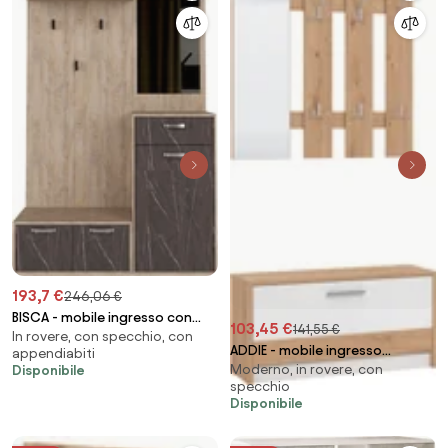
193,7 €
246,06 €
BISCA - mobile ingresso con
103,45 €
141,55 €
In rovere, con specchio, con
attaccapanni
ADDIE - mobile ingresso
appendiabiti
Moderno, in rovere, con
Disponibile
appendiabiti moderno minimal
specchio
in legno
Disponibile