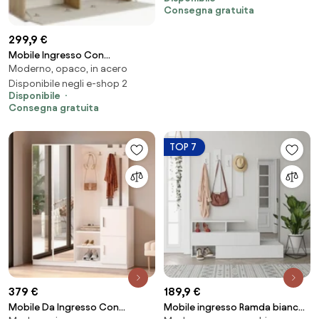
E Specchio Rovere Antracite
Consegna gratuita
299,9 €
Mobile Ingresso Con
Moderno, opaco, in acero
Appendiabiti Scarpiera E
Specchio Doris Rovere E Crema
Disponibile negli e-shop 2
Disponibile
Consegna gratuita
TOP 7
379 €
189,9 €
Mobile Da Ingresso Con
Mobile ingresso Ramda bianco