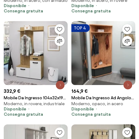
Moderno, in acero, con armadio
Moderno, in acero, in rovere
Scarpiera Appendiabiti E Anta
Scarpiera Appendiabiti E
Disponibile
Disponibile
Bora Bianco
Specchio Orientabile Ocean
Consegna gratuita
Consegna gratuita
Rafia
TOP 4
332,9 €
164,9 €
Mobile Da Ingresso 104x32x190
Mobile Da Ingresso Ad Angolo
Moderno, in rovere, industriale
Moderno, opaco, in acero
Con Ante E Specchio Bianco E
Con Appendiabiti E Vano
Disponibile
Disponibile
Rovere Mosso MO6
Scarpiera Valis Rovere Antracite
Consegna gratuita
Consegna gratuita