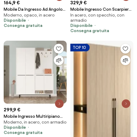
164,9 €
329,9 €
Mobile Da Ingresso Ad Angolo
Mobile Ingresso Con Scarpiera
Moderno, opaco, in acero
In acero, con specchio, con
Con Appendiabiti E Vano
Appendiabiti E Specchio
Disponibile
armadio
Scarpiera Valis Bianco
140x37x182 Bianco Wisdom
Consegna gratuita
Disponibile
Consegna gratuita
TOP 10
299,9 €
Mobile Ingresso Multiripiano
Moderno, in acero, con armadio
Con Scarpiera E Appendiabiti
Disponibile
Whisper Bianco
Consegna gratuita