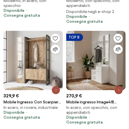
Moderno, in acero, con
Moderno, con specchio, con
Scarpiera A 2 Ante Appendiabiti
con scarpiera e specchio
specchio
appendiabiti
E Specchio Bianco
Disponibile
Disponibile negli e-shop 2
Consegna gratuita
Disponibile
Consegna gratuita
TOP 8
329,9 €
270,9 €
Mobile Ingresso Con Scarpiera
Mobile ingresso Image41B
In acero, in rovere, industriale
In acero, con specchio, con
Appendiabiti E Specchio Stile
bianco con specchio
Disponibile
appendiabiti
Industrial Fiona SX
Consegna gratuita
Disponibile
Consegna gratuita