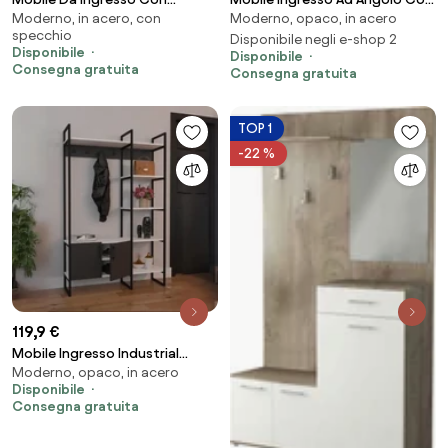
Moderno, in acero, con
Moderno, opaco, in acero
Scarpiera Appendiabiti E
Appendiabiti E Scarpiera Noce E
specchio
Specchio Orientabile Ocean
Antracite Samle
Disponibile negli e-shop 2
Disponibile
Disponibile
Bianco
Consegna gratuita
Consegna gratuita
TOP 1
-22 %
119,9 €
Mobile Ingresso Industrial
Moderno, opaco, in acero
120x34x180 Con Scarpiera
Disponibile
Appendiabiti E Ripiani Yago
Consegna gratuita
Antracite E Bianco