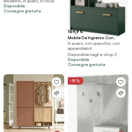
Moderno, in acero, in noce
Scarpiera E Cappottiera Teris
Disponibile
Noce E Antracite
Consegna gratuita
169,9 €
Mobile Da Ingresso Con
In acero, con specchio, con
Scarpiera Appendiabiti E
appendiabiti
Specchio Lind Verde
Disponibile negli e-shop 2
Disponibile
Consegna gratuita
-19 %