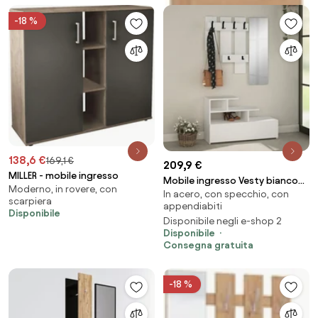
-18 %
138,6 €
169,1 €
209,9 €
MILLER - mobile ingresso
Mobile ingresso Vesty bianco
Moderno, in rovere, con
In acero, con specchio, con
con scarpiera e specchio
scarpiera
appendiabiti
Disponibile
Disponibile negli e-shop 2
Disponibile
Consegna gratuita
-18 %