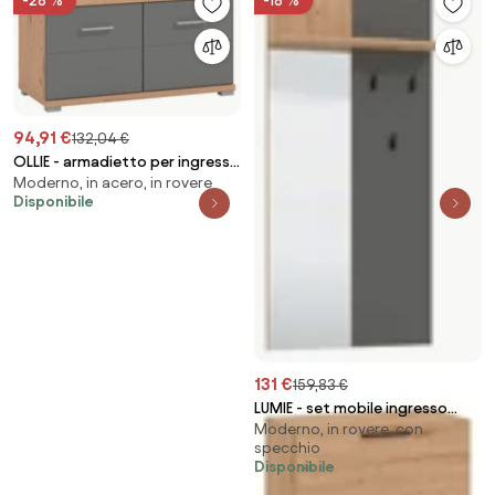
-28 %
-18 %
94,91 €
132,04 €
OLLIE - armadietto per ingresso
Moderno, in acero, in rovere
con 2 ante
Disponibile
131 €
159,83 €
LUMIE - set mobile ingresso
Moderno, in rovere, con
appendiabiti con specchio e
specchio
contenitore
Disponibile