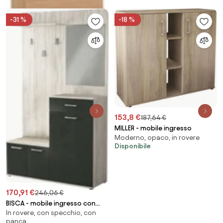
-31 %
-18 %
153,8 €
187,64 €
MILLER - mobile ingresso
Moderno, opaco, in rovere
Disponibile
170,91 €
246,06 €
BISCA - mobile ingresso con
In rovere, con specchio, con
attaccapanni
panca