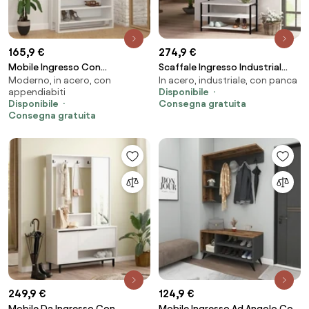
165,9 €
274,9 €
Mobile Ingresso Con
Scaffale Ingresso Industrial
Moderno, in acero, con
In acero, industriale, con panca
Appendiabiti E Vani 90x36x180
78x30x182 Con Appendiabiti E
appendiabiti
Disponibile
Chester Bianco
Scarpiera Nomad Bianco
Disponibile
Consegna gratuita
Consegna gratuita
249,9 €
124,9 €
Mobile Da Ingresso Con
Mobile Ingresso Ad Angolo Con