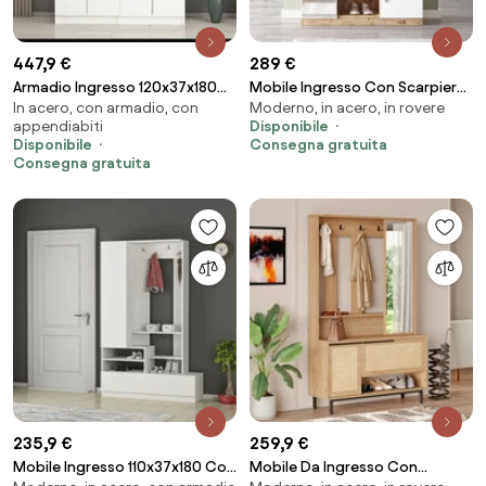
447,9 €
289 €
Armadio Ingresso 120x37x180
Mobile Ingresso Con Scarpiera
In acero, con armadio, con
Moderno, in acero, in rovere
Con Ganci Appendiabiti Dante
Appendiabiti E Specchio
appendiabiti
Disponibile
Bianco
113x35x180 Rovere E Bianco
Disponibile
Consegna gratuita
Roger
Consegna gratuita
235,9 €
259,9 €
Mobile Ingresso 110x37x180 Con
Mobile Da Ingresso Con