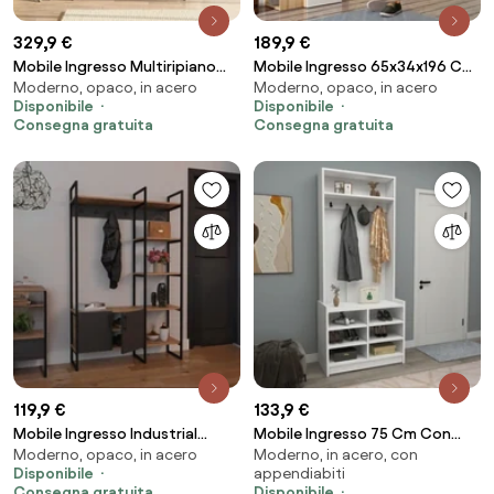
329,9 €
189,9 €
Mobile Ingresso Multiripiano
Mobile Ingresso 65x34x196 Con
Moderno, opaco, in acero
Moderno, opaco, in acero
Con Scarpiera E Appendiabiti
Specchio E Barra Appendiabiti
Disponibile
Disponibile
Whisper Effetto Legno E Bianco
Teka Bianco E Rovere
Consegna gratuita
Consegna gratuita
119,9 €
133,9 €
Mobile Ingresso Industrial
Mobile Ingresso 75 Cm Con
Moderno, opaco, in acero
Moderno, in acero, con
120x34x180 Con Scarpiera
Appendiabiti E Vani A Giorno Erik
Disponibile
appendiabiti
Appendiabiti E Ripiani Yago
Bianco
Consegna gratuita
Disponibile