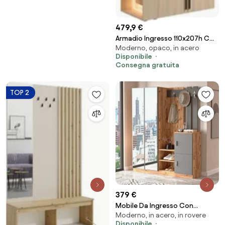
479,9 €
Armadio Ingresso 110x207h Cm
Moderno, opaco, in acero
2 Ante Con Specchio Laterale
Disponibile
Rovere Barcelona
Consegna gratuita
TOP 2
379 €
Mobile Da Ingresso Con
Moderno, in acero, in rovere
Scarpiera A 2 Ante Appendiabiti
Disponibile