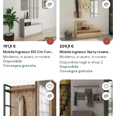
191,9 €
209,9 €
Mobile Ingresso 100 Cm Con
Mobile ingresso Vesty rovere
Moderno, in acero, in rovere
Moderno, in acero, in rovere
Scarpiera Appendiabiti E
oak con scarpiera e specchio
Disponibile
Specchio Rudolf Beton E Bianco
Disponibile negli e-shop 2
Consegna gratuita
Disponibile
Consegna gratuita