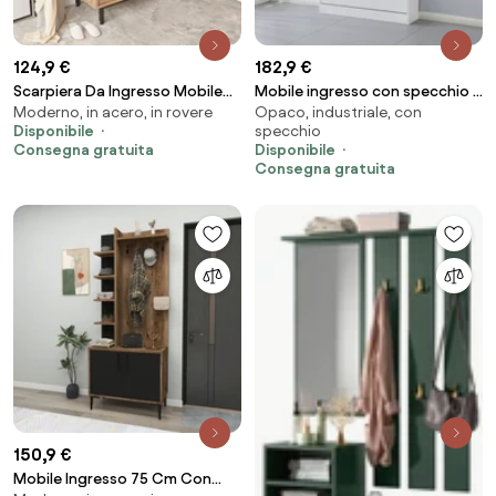
124,9 €
182,9 €
Scarpiera Da Ingresso Mobile
Mobile ingresso con specchio e
Moderno, in acero, in rovere
Opaco, industriale, con
Multifunzione 75x36x90 Con
scarpiera bianco opaco Rudolf
Disponibile
specchio
Piedini Neri Ocean Legno
XL
Consegna gratuita
Disponibile
Consegna gratuita
150,9 €
Mobile Ingresso 75 Cm Con