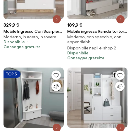
329,9 €
189,9 €
Mobile Ingresso Con Scarpiera
Mobile ingresso Ramda tortora
Moderno, in acero, in rovere
Moderno, con specchio, con
Appendiabiti E Specchio
antracite con scarpiera e
Disponibile
appendiabiti
140x37x182 Rovere E Bianco
specchio
Consegna gratuita
Disponibile negli e-shop 2
Wisdom
Disponibile
Consegna gratuita
TOP 5