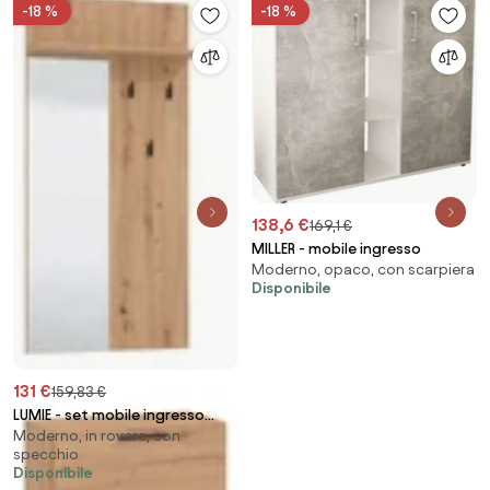
-18 %
-18 %
138,6 €
169,1 €
MILLER - mobile ingresso
Moderno, opaco, con scarpiera
Disponibile
131 €
159,83 €
LUMIE - set mobile ingresso
Moderno, in rovere, con
appendiabiti con specchio e
specchio
contenitore
Disponibile