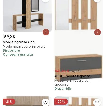
159,9 €
Mobile Ingresso Con
Moderno, in acero, in rovere
Appendiabiti Specchio E
Disponibile
Mensole Effetto Legno Aurora
Consegna gratuita
143,36 €
174,89 €
ADDIE - mobile ingresso
Moderno, in rovere, con
appendiabiti moderno minimal
specchio
in legno
Disponibile
-21 %
-27 %