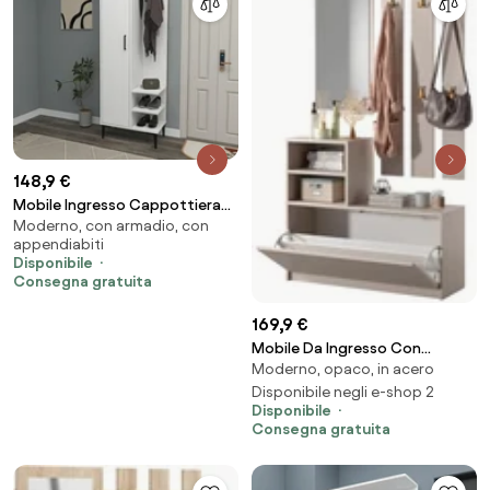
148,9 €
Mobile Ingresso Cappottiera
Moderno, con armadio, con
60 Cm Con Anta Laterale Freia
appendiabiti
Bianco
Disponibile
Consegna gratuita
169,9 €
Mobile Da Ingresso Con
Moderno, opaco, in acero
Scarpiera Appendiabiti E
Specchio Lind Tortora
Disponibile negli e-shop 2
Disponibile
Consegna gratuita