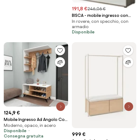
191,8 €
246,06 €
BISCA - mobile ingresso con
In rovere, con specchio, con
attaccapanni
armadio
Disponibile
124,9 €
Mobile Ingresso Ad Angolo Con
Moderno, opaco, in acero
Appendiabiti E Scarpiera
Disponibile
Effetto Legno E Bianco Samle
999 €
Consegna gratuita