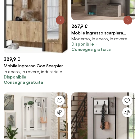
267,9 €
Mobile ingresso scarpiera
Moderno, in acero, in rovere
Holdon colore tortora dark
Disponibile
coffee
Consegna gratuita
329,9 €
Mobile Ingresso Con Scarpiera
In acero, in rovere, industriale
Appendiabiti E Specchio Stile
Disponibile
Industrial Fiona DX
Consegna gratuita