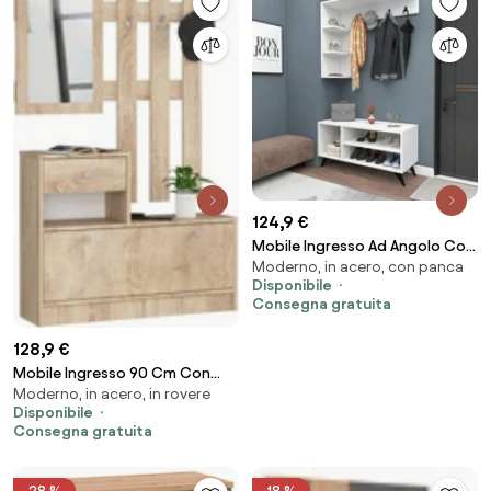
124,9 €
Mobile Ingresso Ad Angolo Con
Moderno, in acero, con panca
Appendiabiti E Scarpiera Bianco
Disponibile
Samle
Consegna gratuita
128,9 €
Mobile Ingresso 90 Cm Con
Moderno, in acero, in rovere
Scarpiera Appendiabiti E
Disponibile
Specchio Rovere Ralph
Consegna gratuita