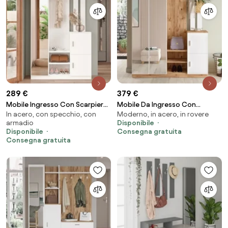
289 €
379 €
Mobile Ingresso Con Scarpiera
Mobile Da Ingresso Con
In acero, con specchio, con
Moderno, in acero, in rovere
Appendiabiti E Specchio
Scarpiera A 2 Ante Appendiabiti
armadio
Disponibile
113x35x180 Bianco Roger
E Specchio Rovere Bianco
Disponibile
Consegna gratuita
Consegna gratuita