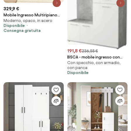
329,9 €
Mobile Ingresso Multiripiano
Moderno, opaco, in acero
Con Scarpiera E Appendiabiti
Disponibile
Whisper Effetto Legno E Rosso
Consegna gratuita
191,8 €
236,55 €
BISCA - mobile ingresso con
Con specchio, con armadio,
attaccapanni
con panca
Disponibile