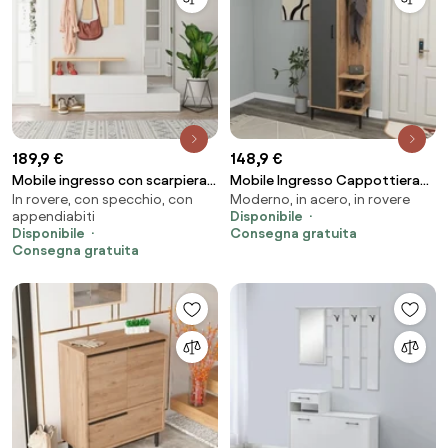
189,9 €
148,9 €
Mobile ingresso con scarpiera e
Mobile Ingresso Cappottiera
In rovere, con specchio, con
Moderno, in acero, in rovere
specchio Ramda bianco e
60 Cm Con Anta Laterale Freia
appendiabiti
Disponibile
rovere
Rovere E Antracite
Disponibile
Consegna gratuita
Consegna gratuita