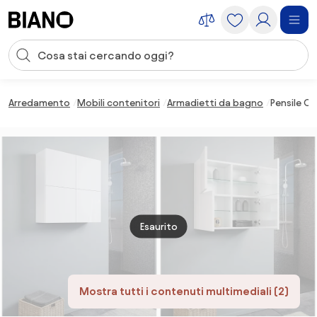
Salta la navigazione, vai al contenuto
Input della ricerca
Salta il contenuto, vai al piè di pagina
Arredamento
Mobili contenitori
Armadietti da bagno
Pensile C
Esaurito
Mostra tutti i contenuti multimediali (2)