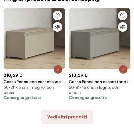
210,69 €
210,69 €
Cassa Panca con cassettone in
Cassa Panca con cassettone in
50×81×45 cm, in legno, con
50×81×45 cm, in legno, con
legno 81 cm TORTORA
legno 81 cm CRETA
piedini
piedini
Consegna gratuita
Consegna gratuita
Vedi altri prodotti