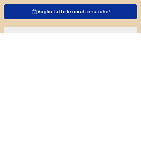
Voglio tutte le caratteristiche!
Di Biano
Per gli utenti
Per i negozi
Esplora sicuramente
Prodotti
Ispirazioni
AI designer
Puoi trovarci sui social media