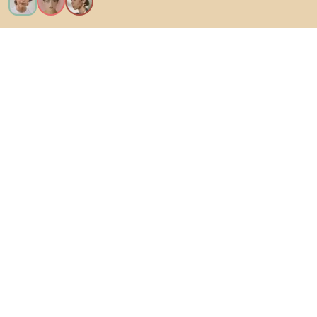
Voglio tutte le caratteristiche!
Di Biano
Per gli utenti
Per i negozi
Esplora sicuramente
Prodotti
Ispirazioni
AI designer