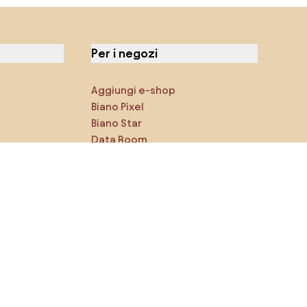
Per i negozi
Aggiungi e-shop
Biano Pixel
Biano Star
Data Room
Puoi trovarci sui social media