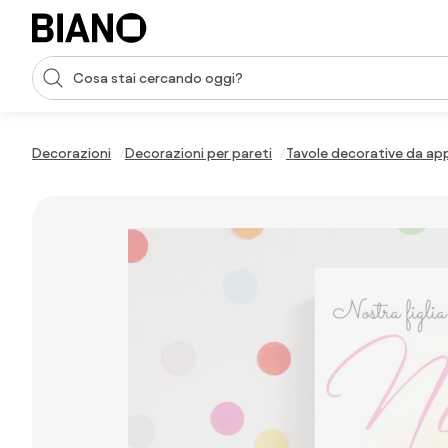
Salta la navigazione, vai al contenuto
Input della ricerca
Salta il contenuto, vai al piè di pagina
Decorazioni
Decorazioni per pareti
Tavole decorative da a