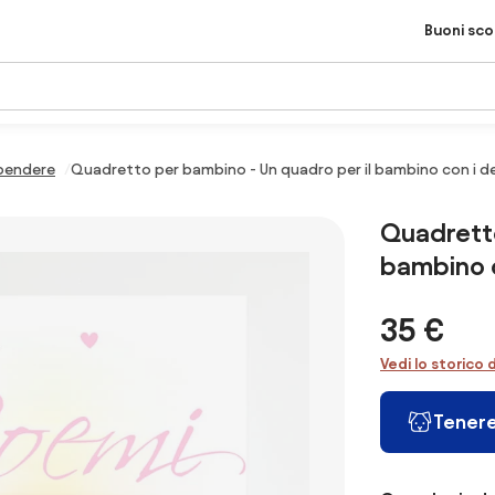
Buoni sc
ppendere
Quadretto per bambino - Un quadro per il bambino con i dett
Quadretto
bambino co
35 €
Vedi lo storico 
Tenere