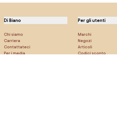
Di Biano
Per gli utenti
Chi siamo
Marchi
Carriera
Negozi
Contattateci
Articoli
Per i media
Codici sconto
Caratteristiche
Densy Studio
Esplora sicuramente
Prodotti
Ispirazioni
AI designer