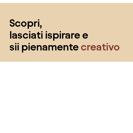
Salta il piè di pagina, vai all'inizio della pagina
Scopri,
lasciati ispirare e
sii pienamente
creativo
Ottieni l'accesso a tutte le funzionalità e diventa
parte della community Home&Decor.
Voglio tutte le caratteristiche!