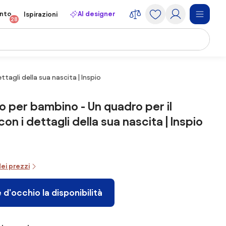
onto
AI designer
Ispirazioni
28
agli della sua nascita | Inspio
 per bambino - Un quadro per il
n i dettagli della sua nascita | Inspio
dei prezzi
 d'occhio la disponibilità