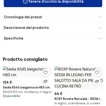
Tenere d'occhio la disponibilità
Cronologia dei prezzi
Descrizione del prodotto
Specifiche
Prodotto consigliato
124 €
Sedia K545 beige/noce H83 cm
83×63×53 cm, moderna, in legno
64 €
Disponibile
ROXY Rovere Naturale - SEDIA IN
In legno, scandinava, in rovere
LEGNO PER SALOTTO SALA DA