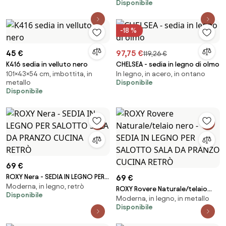
Disponibile
PRANZO CUCINA RETRÒ
-18 %
45 €
97,75 €
119,26 €
K416 sedia in velluto nero
CHELSEA - sedia in legno di olmo
101×43×54 cm, imbottita, in
In legno, in acero, in ontano
metallo
Disponibile
Disponibile
69 €
ROXY Nera - SEDIA IN LEGNO PER
69 €
Moderna, in legno, retrò
SALOTTO SALA DA PRANZO
ROXY Rovere Naturale/telaio
Disponibile
CUCINA RETRÒ
Moderna, in legno, in metallo
nero - SEDIA IN LEGNO PER
Disponibile
SALOTTO SALA DA PRANZO
CUCINA RETRÒ