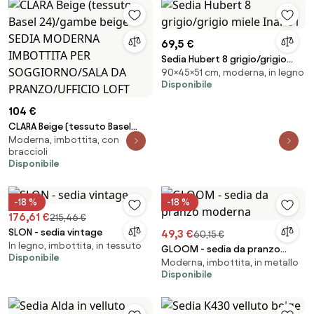
69,5 €
Sedia Hubert 8 grigio/grigio
90×45×51 cm, moderna, in legno
miele Inari91
Disponibile
104 €
CLARA Beige (tessuto Basel
Moderna, imbottita, con
24)/gambe beige - SEDIA
braccioli
MODERNA IMBOTTITA PER
Disponibile
SOGGIORNO/SALA DA
PRANZO/UFFICIO LOFT
-18 %
-18 %
176,61 €
215,46 €
SLON - sedia vintage
49,3 €
60,15 €
In legno, imbottita, in tessuto
GLOOM - sedia da pranzo
Disponibile
Moderna, imbottita, in metallo
moderna
Disponibile