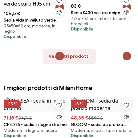
83 €
Sedia K430 velluto beige
104,5 €
77×61×54 cm, imbottita, con
Sedia Alda in velluto verde
braccioli
95×50×62 cm, moderna, in
scuro H95 cm
Disponibile
legno
Disponibile
Vedi altri prodotti
I migliori prodotti di Milani Home
-25 %
-18 %
71,15 €
48,35 €
94,91 €
58,99 €
CHELSEA - sedia in legno di olmo
GLOOM - sedia da pranzo
Moderna, in legno, in acero
Moderna, imbottita, in metallo
moderna
Disponibile
Disponibile