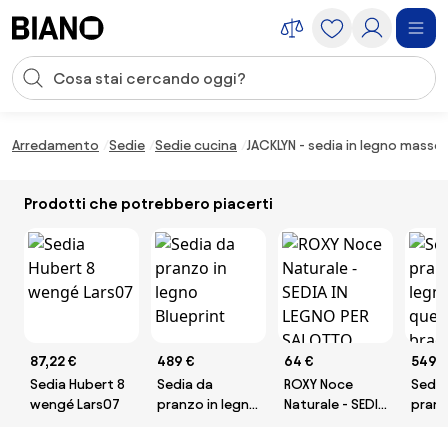
Salta la navigazione, vai al contenuto
Input della ricerca
Salta il contenuto, vai al piè di pagina
Arredamento
Sedie
Sedie cucina
JACKLYN - sedia in legno massel
Prodotti che potrebbero piacerti
87,22 €
489 €
64 €
549 
Sedia Hubert 8
Sedia da
ROXY Noce
Sedia
wengé Lars07
pranzo in legno
Naturale - SEDIA
pranz
Blueprint
IN LEGNO PER
di qu
SALOTTO SALA
bracc