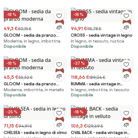
-18 %
-18 %
49,3 €
94,91 €
60,15 €
115,78 €
GLOOM - sedia da pranzo
CROSS - sedia vintage in legno
Moderna, in legno, imbottita
In legno, in tessuto, rustica
moderna
Disponibile
Disponibile
-18 %
-37 %
45,5 €
118,66 €
55,52 €
189,04 €
GLOOM - sedia da pranzo
RUMMA - sedia vintage in
Moderna, imbottita, in metallo
In legno, imbottita, in tessuto
moderna
tessuto
Disponibile
Disponibile
-25 %
-18 %
71,15 €
106,3 €
94,91 €
129,69 €
CHELSEA - sedia in legno di olmo
OVAL BACK - sedia vintage in