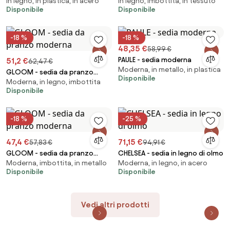
In legno, in plastica, in acero
In legno, imbottita, in tessuto
velluto
Disponibile
Disponibile
-18 %
-18 %
48,35 €
58,99 €
PAULE - sedia moderna
51,2 €
62,47 €
Moderna, in metallo, in plastica
GLOOM - sedia da pranzo
Disponibile
Moderna, in legno, imbottita
moderna
Disponibile
-18 %
-25 %
47,4 €
71,15 €
57,83 €
94,91 €
GLOOM - sedia da pranzo
CHELSEA - sedia in legno di olmo
Moderna, imbottita, in metallo
Moderna, in legno, in acero
moderna
Disponibile
Disponibile
Vedi altri prodotti