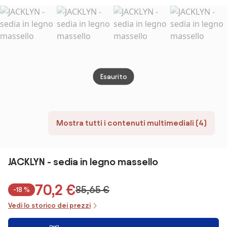
DA PRANZO
CUCINA RETRÒ
Esaurito
Mostra tutti i contenuti multimediali (4)
JACKLYN - sedia in legno massello
70,2 €
85,65 €
-18 %
Vedi lo storico dei prezzi