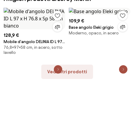
109,9 €
Base angolo Eleki grigio
Moderno, opaco, in acero
128,9 €
Mobile d'angolo DELINIA ID L 97 x
76,8×97×58 cm, in acero, sotto
H 76.8 x Sp 58 cm bianco
lavello
Vedi altri prodotti