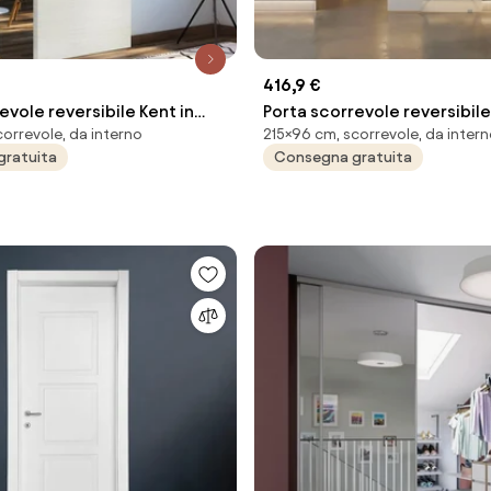
416,9 €
evole reversibile Kent in
Porta scorrevole reversibile
correvole, da interno
215×96 cm, scorrevole, da inter
 L 93 x H 212 cm, con binario
vetro grigio, L 96 x H 215 cm
gratuita
Consegna gratuita
binario Meli