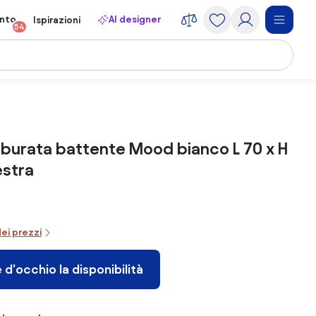
onto
AI designer
Ispirazioni
54
burata battente Mood bianco L 70 x H
estra
dei prezzi
 d'occhio la disponibilità