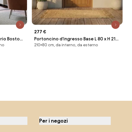
277 €
ario Boston
Portoncino d'ingresso Base L 80 x H 210
rno
210×80 cm, da interno, da esterno
H 270 cm
cm in PVC noce, apertura spingere a
sinistra, falso telaio non incluso
Per i negozi