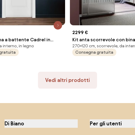
2299 €
na a battente Cadrel in
Kit anta scorrevole con bin
 interno, in legno
270×120 cm, scorrevole, da inte
e bianco, L 70 x H 210 cm,
2 ante trasparente L 120 x 
gratuita
Consegna gratuita
 destra
Vedi altri prodotti
Di Biano
Per gli utenti