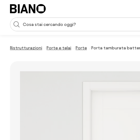
Salta la navigazione, vai al contenuto
Input della ricerca
Salta il contenuto, vai al piè di pagina
Ristrutturazioni
Porte e telai
Porte
Porta tamburata batten