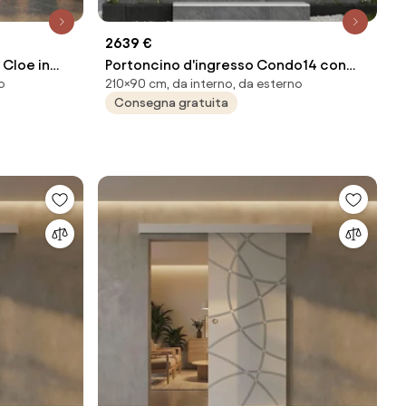
2639 €
 Cloe in
Portoncino d'ingresso Condo14 con
o
210×90 cm, da interno, da esterno
 H 215 cm,
vetro L 90 x H 210 cm in PVC noce,
Consegna gratuita
apertura spingere a sinistra