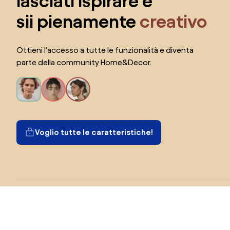
lasciati ispirare e
sii pienamente
creativo
Ottieni l'accesso a tutte le funzionalità e diventa
parte della community Home&Decor.
Voglio tutte le caratteristiche!
Seleziona il paese