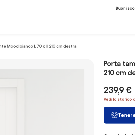
Buoni sc
te Mood bianco L 70 x H 210 cm destra
Porta tam
210 cm d
239,9 €
Vedi lo storico 
Tenere