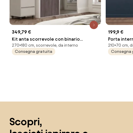
349,79 €
199,9 €
Kit anta scorrevole con binario
Porta inter
270×180 cm, scorrevole, da interno
210×70 cm, da
OPTIMUM 2 ante marrone e specchio
legno color
Consegna gratuita
Consegna 
argento L 180 x H 270 cm
apertura a
Salta il piè di pagina, vai all'inizio della pagina
Scopri,