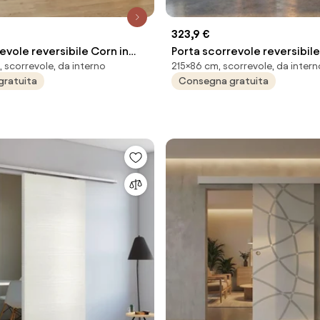
323,9 €
evole reversibile Corn in
Porta scorrevole reversibile
, scorrevole, da interno
215×86 cm, scorrevole, da intern
 grigio, L 92.5 x H 211.5 cm,
alluminio trasparente, L 86 x
gratuita
Consegna gratuita
 Meli
con binario Meli