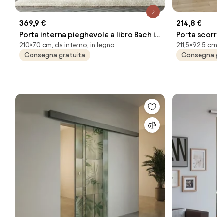
369,9 €
214,8 €
Porta interna pieghevole a libro Bach in
Porta scorr
210×70 cm, da interno, in legno
211,5×92,5 cm
MDF colore bianco, L 70 x H 210 cm,
legno rovere
Consegna gratuita
Consegna 
apertura reversibile
con binario