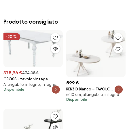
Prodotto consigliato
-20 %
378,96 €
474,05 €
CROSS - tavolo vintage
599 €
Allungabile, in legno, in legno
allungabile in legno con piano
RENZO Bianco – TAVOLO
Disponibile
stondato
⌀ 110 cm, allungabile, in legno
ROTONDO Ø110 ESTENSIBILE FINO
Disponibile
A 180 cm | PER CUCINA, SALA DA
PRANZO, SOGGIORNO STILE
RETRO