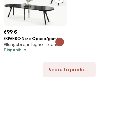
699 €
EXPANSO Nero Opaco/gambe
Allungabile, in legno, rotondo
nere – TAVOLO ROTONDO
Disponibile
GRANDE Ø110 ALLUNGABILE FINO A
310 cm CON GAMBE A Y STILE
LOFT/INDUSTRIALE
Vedi altri prodotti