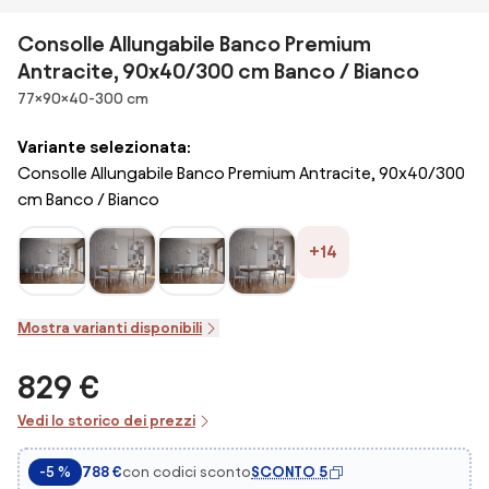
Consolle Allungabile Banco Premium
Antracite, 90x40/300 cm Banco / Bianco
Dimensioni
77×90×40-300 cm
Variante selezionata:
Consolle Allungabile Banco Premium Antracite, 90x40/300
cm Banco / Bianco
+14
Mostra varianti disponibili
829 €
Vedi lo storico dei prezzi
con codici sconto
SCONTO 5
-5 %
788 €