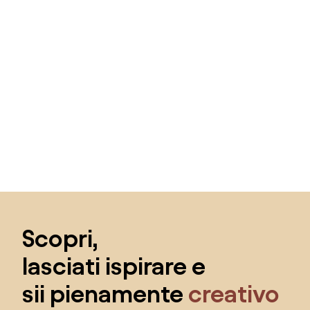
Salta il piè di pagina, vai all'inizio della pagina
Scopri,
lasciati ispirare e
sii pienamente
creativo