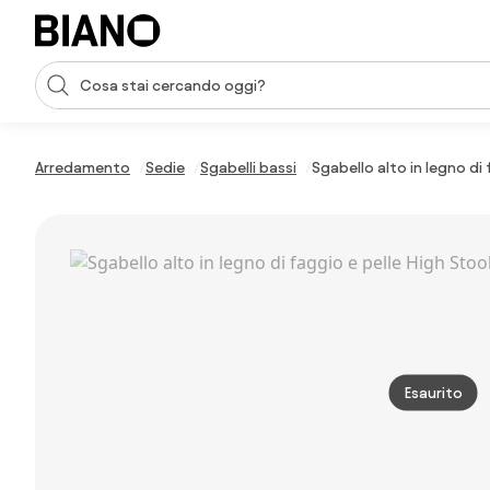
Salta la navigazione, vai al contenuto
Input della ricerca
Salta il contenuto, vai al piè di pagina
Arredamento
Sedie
Sgabelli bassi
Sgabello alto in legno di 
Esaurito