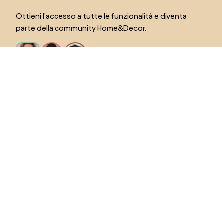
Ottieni l'accesso a tutte le funzionalità e diventa
parte della community Home&Decor.
Voglio tutte le caratteristiche!
Seleziona il paese