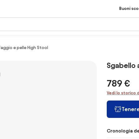
Buoni sc
faggio e pelle High Stool
Sgabello a
789 €
Vedi lo storico 
Tenere
Cronologia de