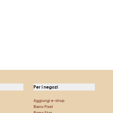
Per i negozi
Aggiungi e-shop
Biano Pixel
Biano Star