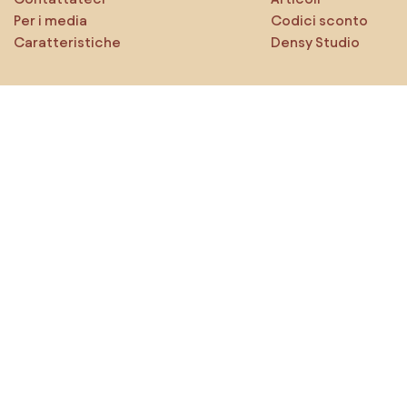
Per i media
Codici sconto
Caratteristiche
Densy Studio
Esplora sicuramente
Prodotti
Ispirazioni
AI designer