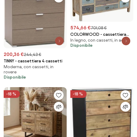
574,66 €
701,08 €
COLORWOOD - cassettiera
In legno, con cassetti, in acero
nove cassetti in legno colorato
Disponibile
da 130 cm
200,36 €
244,43 €
TINNY - cassettiera 4 cassetti
Moderna, con cassetti, in
rovere
Disponibile
-18 %
-18 %