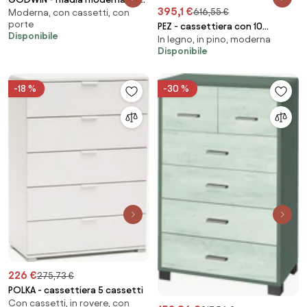
395,1 €
616,55 €
Moderna, con cassetti, con
2 cassetti e tre ante
porte
PEZ - cassettiera con 10
Disponibile
In legno, in pino, moderna
cassetti in di pino riciclato
Disponibile
-18 %
-30 %
226 €
275,73 €
POLKA - cassettiera 5 cassetti
Con cassetti, in rovere, con