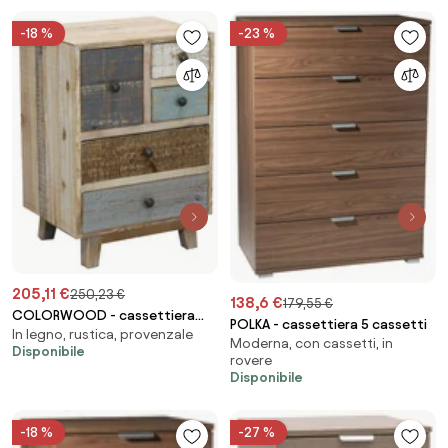
-18 %
-23 %
205,11 €
250,23 €
138,6 €
179,55 €
COLORWOOD - cassettiera
POLKA - cassettiera 5 cassetti
In legno, rustica, provenzale
cinque cassetti in legno
Moderna, con cassetti, in
Disponibile
colorato da 45 cm
rovere
Disponibile
-18 %
-27 %