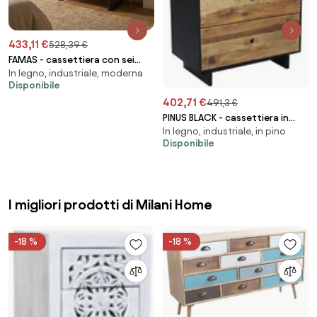
433,11 €
528,39 €
FAMAS - cassettiera con sei
In legno, industriale, moderna
cassetti in legno
Disponibile
402,71 €
491,3 €
PINUS BLACK - cassettiera in
In legno, industriale, in pino
pino riciclato
Disponibile
I migliori prodotti di Milani Home
-18 %
-18 %