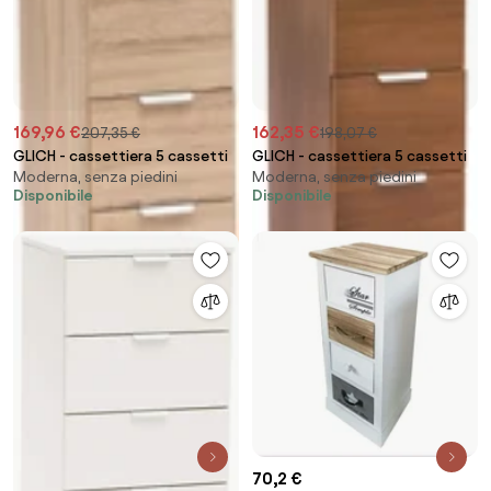
169,96 €
162,35 €
207,35 €
198,07 €
GLICH - cassettiera 5 cassetti
GLICH - cassettiera 5 cassetti
Moderna, senza piedini
Moderna, senza piedini
Disponibile
Disponibile
70,2 €