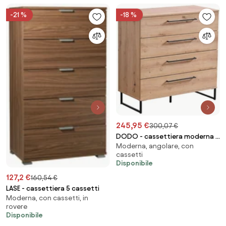
-21 %
-18 %
245,95 €
300,07 €
DODO - cassettiera moderna 4
Moderna, angolare, con
cassetti colore rovere
cassetti
Disponibile
127,2 €
160,54 €
LASE - cassettiera 5 cassetti
Moderna, con cassetti, in
rovere
Disponibile