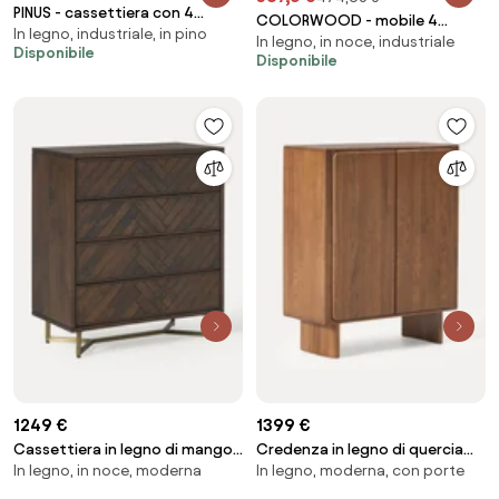
PINUS - cassettiera con 4
COLORWOOD - mobile 4
In legno, industriale, in pino
cassetti e un ripiano
In legno, in noce, industriale
cassetti 4 ante
Disponibile
Disponibile
1249 €
1399 €
Cassettiera in legno di mango
Credenza in legno di quercia
In legno, in noce, moderna
In legno, moderna, con porte
con motivo spina di pesce Luca
Chandler