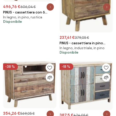
496,76 €
606,04 €
PINUS - cassettiera con 6
In legno, in pino, rustica
cassetti
Disponibile
237,41 €
379,05 €
PINUS - cassettiera in pino
In legno, industriale, in pino
riciclato
Disponibile
-38 %
-18 %
354,26 €
569,05 €
387,5 €
474,05 €