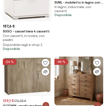
SUNIL - mobiletto in legno con 3
In legno, industriale, con
cassetti
cassetti
Disponibile
157,6 €
SUGO - cassettiera 4 cassetti
Con cassetti, in rovere, con
piedini
Disponibile negli e-shop 2
Disponibile
-24 %
-36 %
129,1 €
170,05 €
GODWIN - madia moderna con