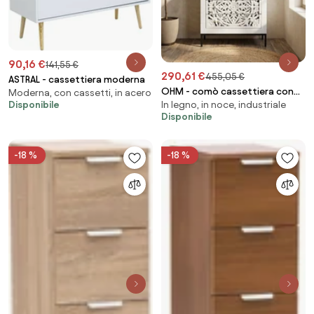
90,16 €
141,55 €
290,61 €
455,05 €
ASTRAL - cassettiera moderna
OHM - comò cassettiera con
Moderna, con cassetti, in acero
Disponibile
In legno, in noce, industriale
decoro 3 cassetti legno e ferro
Disponibile
-18 %
-18 %