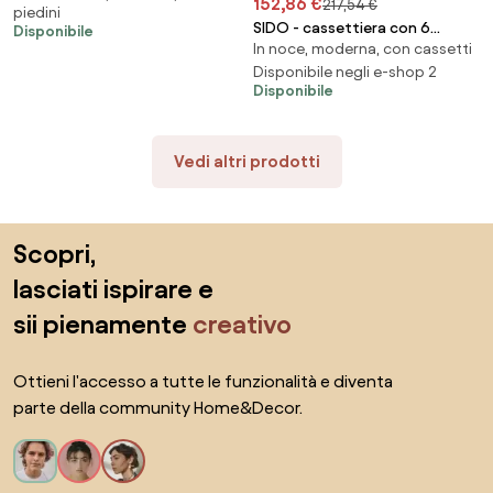
152,86 €
217,54 €
piedini
SIDO - cassettiera con 6
Disponibile
In noce, moderna, con cassetti
cassetti
Disponibile negli e-shop 2
Disponibile
Vedi altri prodotti
Salta il piè di pagina, vai all'inizio della pagina
Scopri,
lasciati ispirare e
sii pienamente
creativo
Ottieni l'accesso a tutte le funzionalità e diventa
parte della community Home&Decor.