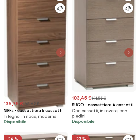
103,45 €
141,55 €
135,75 €
165,62 €
SUGO - cassettiera 4 cassetti
NIRRE - cassettiera 5 cassetti
Con cassetti, in rovere, con
piedini
In legno, in noce, moderna
Disponibile
Disponibile
-24 %
-23 %