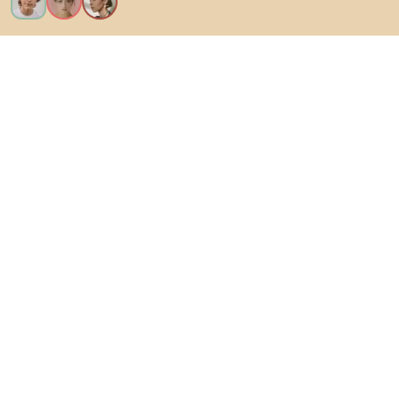
Voglio tutte le caratteristiche!
Di Biano
Per gli utenti
Per i negozi
Esplora sicuramente
Prodotti
Ispirazioni
AI designer