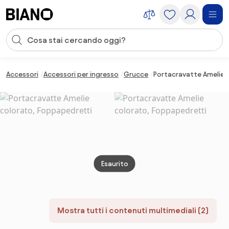
Salta la navigazione, vai al contenuto
Input della ricerca
Salta il contenuto, vai al piè di pagina
Accessori
Accessori per ingresso
Grucce
Portacravatte Amelie 
Esaurito
Mostra tutti i contenuti multimediali (2)