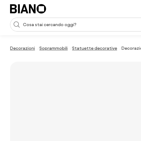
Salta la navigazione, vai al contenuto
Input della ricerca
Salta il contenuto, vai al piè di pagina
Decorazioni
Soprammobili
Statuette decorative
Decorazio