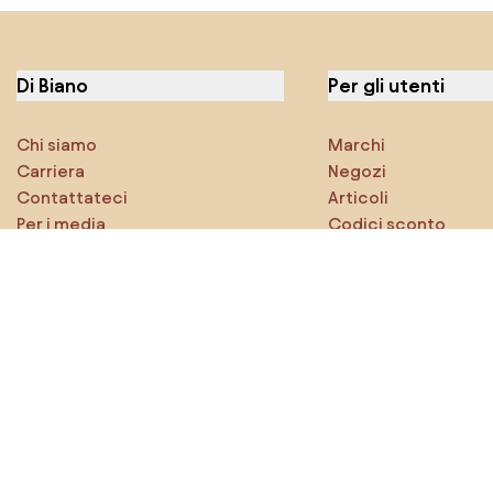
Di Biano
Per gli utenti
Chi siamo
Marchi
Carriera
Negozi
Contattateci
Articoli
Per i media
Codici sconto
Caratteristiche
Densy Studio
Esplora sicuramente
Prodotti
Ispirazioni
AI designer