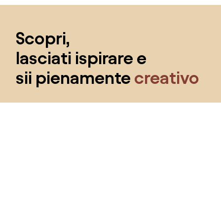
Salta il piè di pagina, vai all'inizio della pagina
Scopri,
lasciati ispirare e
sii pienamente
creativo
Ottieni l'accesso a tutte le funzionalità e diventa
parte della community Home&Decor.
Voglio tutte le caratteristiche!