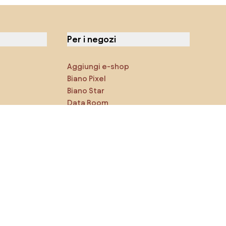
Per i negozi
Aggiungi e-shop
Biano Pixel
Biano Star
Data Room
Puoi trovarci sui social media