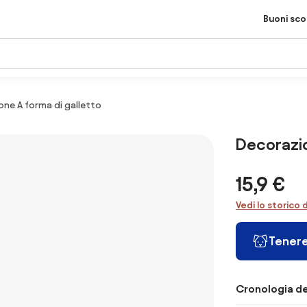
Buoni sc
ne A forma di galletto
Decorazio
15,9 €
Vedi lo storico 
Tenere
Cronologia de