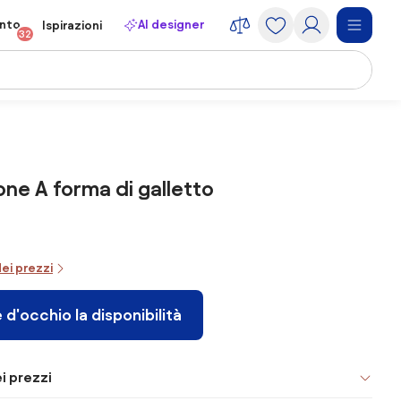
onto
AI designer
Ispirazioni
32
ne A forma di galletto
dei prezzi
 d'occhio la disponibilità
i prezzi