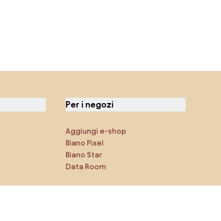
Per i negozi
Aggiungi e-shop
Biano Pixel
Biano Star
Data Room
Puoi trovarci sui social media