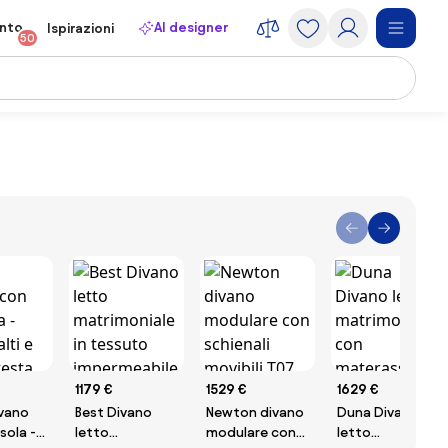
onto
AI designer
Ispirazioni
50
1179 €
1529 €
1629 €
ivano
Best Divano
Newton divano
Duna Divano
sola -
letto
modulare con
letto