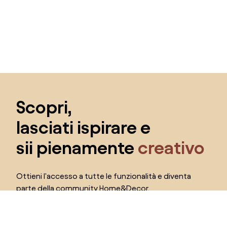
Salta il piè di pagina, vai all'inizio della pagina
Scopri,
lasciati ispirare e
sii pienamente
creativo
Ottieni l'accesso a tutte le funzionalità e diventa
parte della community Home&Decor.