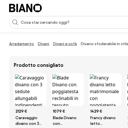
Salta la navigazione, vai al contenuto
Input della ricerca
Salta il contenuto, vai al piè di pagina
Arredamento
Divani
Divani e sofà
Divano sfoderabile in sti
Prodotto consigliato
2129 €
1079 €
1429 €
Caravaggio
Blade Divano
Francy divano
divano con 3
con
letto