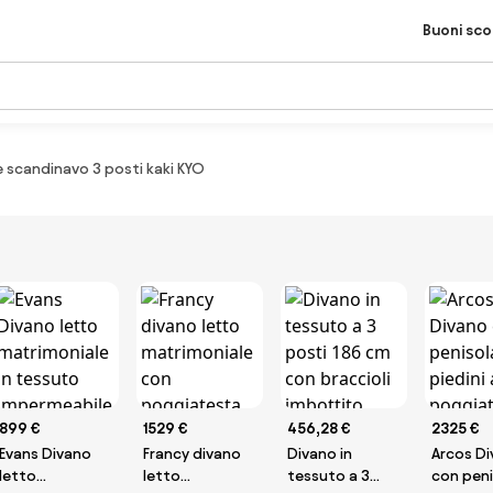
Buoni sc
le scandinavo 3 posti kaki KYO
899 €
1529 €
456,28 €
2325 €
Evans Divano
Francy divano
Divano in
Arcos D
letto
letto
tessuto a 3
con peni