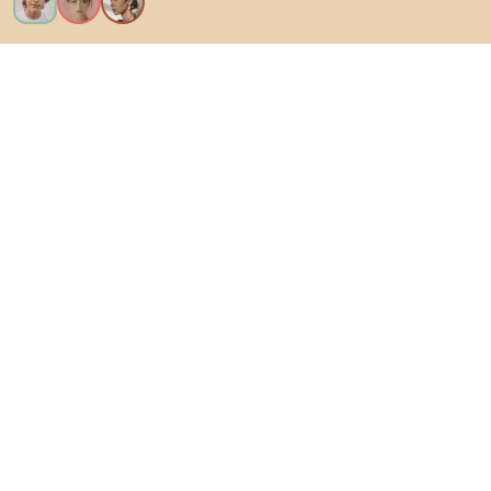
Voglio tutte le caratteristiche!
Di Biano
Per gli utenti
Per i negozi
Esplora sicuramente
Prodotti
Ispirazioni
AI designer