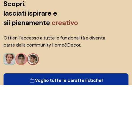
Scopri,
lasciati ispirare e
sii pienamente
creativo
Ottieni l'accesso a tutte le funzionalità e diventa
parte della community Home&Decor.
Voglio tutte le caratteristiche!
6,89 €
Vai al negozio
Di Biano
Per gli utenti