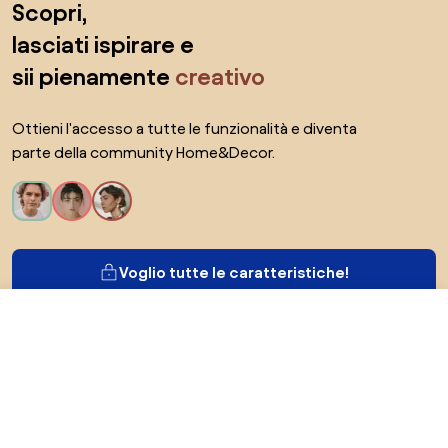
Scopri,
lasciati ispirare e
sii pienamente
creativo
Ottieni l'accesso a tutte le funzionalità e diventa
parte della community Home&Decor.
Voglio tutte le caratteristiche!
198,17 €
Vai al negozio
Di Biano
Per gli utenti