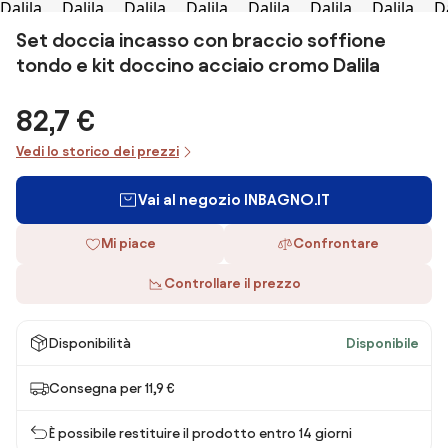
Set doccia incasso con braccio soffione
tondo e kit doccino acciaio cromo Dalila
82,7 €
Vedi lo storico dei prezzi
Vai al negozio INBAGNO.IT
Mi piace
Confrontare
Controllare il prezzo
Disponibilità
Disponibile
Consegna per 11,9 €
È possibile restituire il prodotto entro 14 giorni