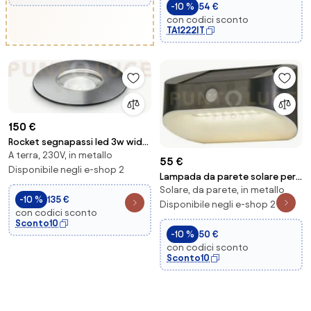
-10 %
54 €
con codici sconto
TA1222IT
150 €
Rocket segnapassi led 3w wide
A terra, 230V, in metallo
930 lm 4000 k d.9,2cm acciaio
55 €
aliment...
Disponibile negli e-shop 2
Lampada da parete solare per
Solare, da parete, in metallo
esterni - metallo nero e
-10 %
135 €
policarbonato...
Disponibile negli e-shop 2
con codici sconto
Sconto10
-10 %
50 €
con codici sconto
Sconto10