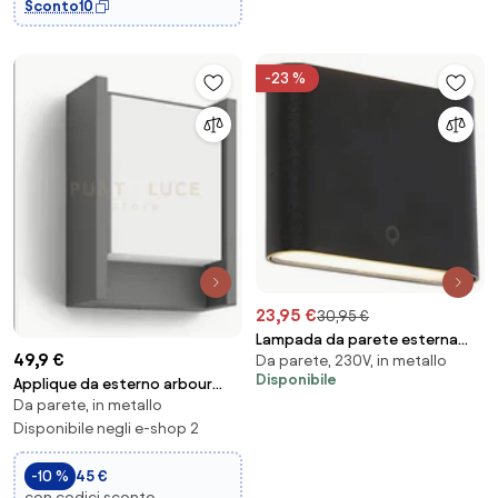
Sconto10
-23 %
23,95 €
30,95 €
Lampada da parete esterna
49,9 €
Da parete, 230V, in metallo
moderna nera 11,5 cm con LED
Disponibile
IP65 - Batt
Applique da esterno arbour
Da parete, in metallo
grigio antracite, 4000k
Disponibile negli e-shop 2
-10 %
45 €
con codici sconto