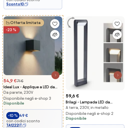
Sconto10
Offerta limitata
-23 %
54,9 €
71 €
Ideal Lux - Applique a LED da
Da parete, 230V
esterno ATOM LED/12W/230V
59,6 €
IP54 antracite
Disponibile negli e-shop 3
Brilagi - Lampada LED da
Disponibile
A terra, 230V, in metallo
esterno CROTONE
LED/7W/230V antracite IP54 80
Disponibile negli e-shop 2
-10 %
49 €
Disponibile
cm
con codici sconto
TA1222IT