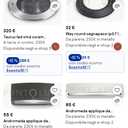
32 €
320 €
Way round segnapassi ip67 1
Taurus led smd osram
Da parete, 230V, in metallo
luce attacco g9 nero 5cm
A terra, in cromo, 230V
segnapassi incasso 11 w 900 lm
fascio luminos...
Disponibile negli e-shop 2
3000 k acciaio ...
Disponibile negli e-shop 3
-10 %
29 €
-10 %
288 €
con codici sconto
con codici sconto
Sconto10
Sconto10
85 €
Andromeda applique da
55 €
Da parete, 230V, in metallo
esterno ip55 2 luci attacco e27
Andromeda applique da
doppia emissi...
Disponibile negli e-shop 2
Da parete, 230V, in metallo
esterno ip55 1 luce attacco e27