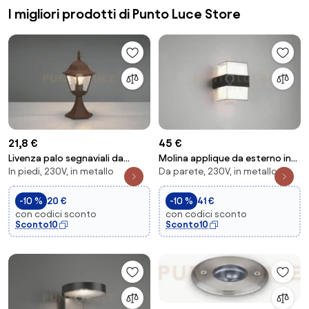
I migliori prodotti di Punto Luce Store
21,8 €
45 €
Livenza palo segnaviali da
Molina applique da esterno in
In piedi, 230V, in metallo
Da parete, 230V, in metallo
esterno 4 lati fusione di
fusione alluminio antracite
alluminio rugg...
doppio di...
-10 %
20 €
-10 %
41 €
con codici sconto
con codici sconto
Sconto10
Sconto10