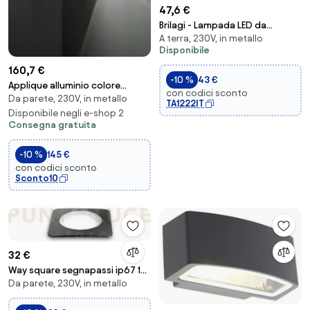
47,6 €
Brilagi - Lampada LED da
A terra, 230V, in metallo
esterno CROTONE
Disponibile
LED/7W/230V antracite IP54 50
cm
160,7 €
-10 %
43 €
Applique alluminio colore
con codici sconto
Da parete, 230V, in metallo
bianco opaco vision led
TA1222IT
Disponibile negli e-shop 2
biemissione 12w ...
Consegna gratuita
-10 %
145 €
con codici sconto
Sconto10
32 €
Way square segnapassi ip67 1
Da parete, 230V, in metallo
luce attacco g9 nero 5cm
fascio lumino...