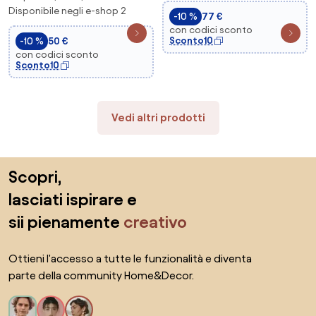
doppia emissi...
Disponibile negli e-shop 2
-10 %
77 €
con codici sconto
Sconto10
-10 %
50 €
con codici sconto
Sconto10
Vedi altri prodotti
Salta il piè di pagina, vai all'inizio della pagina
Scopri,
lasciati ispirare e
sii pienamente
creativo
Ottieni l'accesso a tutte le funzionalità e diventa
parte della community Home&Decor.