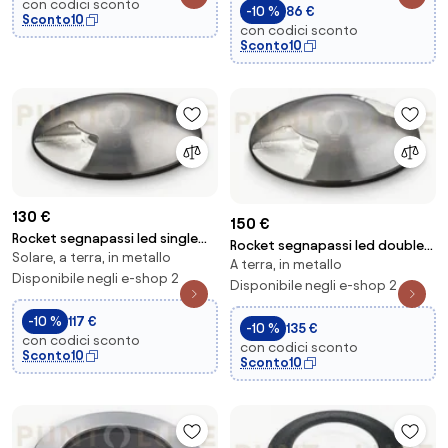
con codici sconto
-10 %
86 €
Sconto10
con codici sconto
Sconto10
130 €
150 €
Rocket segnapassi led single
Rocket segnapassi led double
Solare, a terra, in metallo
160 lm 4000 k 2w alimentatore
A terra, in metallo
2w 160 lm 4000 k alimentatore
non incl...
Disponibile negli e-shop 2
non incl...
Disponibile negli e-shop 2
-10 %
117 €
-10 %
135 €
con codici sconto
con codici sconto
Sconto10
Sconto10