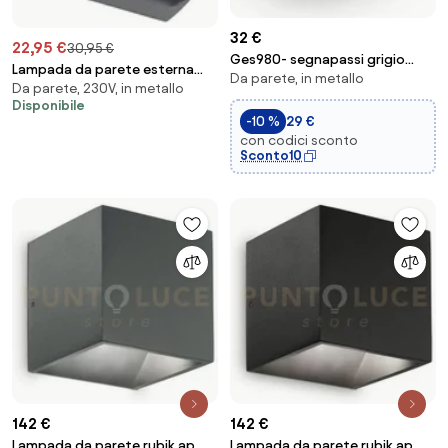
32 €
22,95 €
30,95 €
Ges980- segnapassi grigio
Lampada da parete esterna
Da parete, in metallo
antracite a led 4000k 147lm 3w
Da parete, 230V, in metallo
moderna grigio scuro con LED 2
ip65 10,5cm
Disponibile
luci IP54 - Mal
-10 %
29 €
con codici sconto
Sconto10
142 €
142 €
Lampada da parete rubik ap
Lampada da parete rubik ap