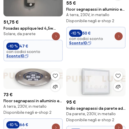
55 €
Floor segnapassi in alluminio e
A terra, 230V, in metallo
vetro led 3000k 3,5w / 330 lm
d.9cm...
Disponibile negli e-shop 2
51,75 €
Posadas applique led 4,5w
-10 %
50 €
Solare, da parete
290lm, 3000k da esterno
con codici sconto
solare ricaricabi...
Sconto10
-10 %
47 €
con codici sconto
Sconto10
73 €
Floor segnapassi in alluminio e
95 €
A terra, 230V, in metallo
vetro led 3000k 6w / 670 lm
Indio segnapassi da parete ad
d.12cm ...
Disponibile negli e-shop 2
Da parete, 230V, in metallo
incasso in alluminio e vetro ip65
bia...
Disponibile negli e-shop 2
-10 %
66 €