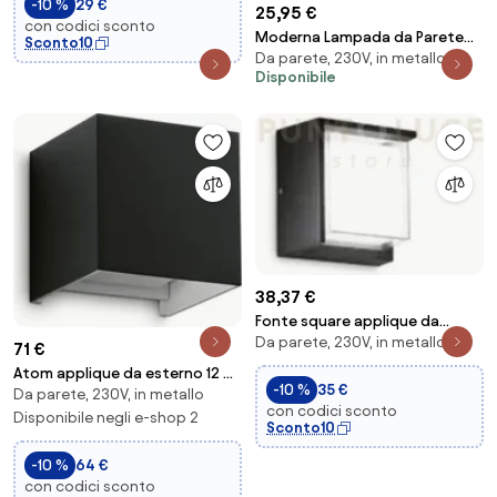
-10 %
29 €
25,95 €
con codici sconto
Moderna Lampada da Parete
Sconto10
Da parete, 230V, in metallo
da Esterno Grafite 14,3 cm IP44
Disponibile
- Latina
38,37 €
Fonte square applique da
Da parete, 230V, in metallo
esterno 4000k 780lm 12w ip65
71 €
nero 16x16cm
Atom applique da esterno 12 w
-10 %
35 €
Da parete, 230V, in metallo
on-off 1050 lm 3000 k nero
con codici sconto
ip54 doppi...
Disponibile negli e-shop 2
Sconto10
-10 %
64 €
con codici sconto