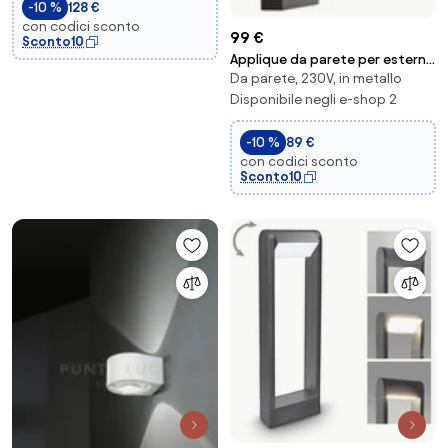
-10 %
128 €
con codici sconto
99 €
Sconto10
Applique da parete per esterni
Da parete, 230V, in metallo
bakerloo - metallo nero e
policarbonato
Disponibile negli e-shop 2
-10 %
89 €
con codici sconto
Sconto10