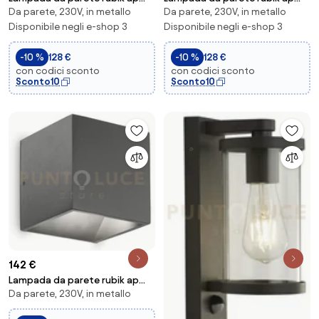
Da parete, 230V, in metallo
Da parete, 230V, in metallo
antracite 3000k
nero 3000k
Disponibile negli e-shop 3
Disponibile negli e-shop 3
-10 %
128 €
-10 %
128 €
con codici sconto
con codici sconto
Sconto10
Sconto10
142 €
Lampada da parete rubik ap
Da parete, 230V, in metallo
antracite 4000k