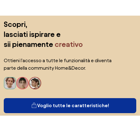
Salta il piè di pagina, vai all'inizio della pagina
Scopri,
lasciati ispirare e
sii pienamente
creativo
Ottieni l'accesso a tutte le funzionalità e diventa
parte della community Home&Decor.
Voglio tutte le caratteristiche!
999 €
Vai al negozio
804 €
Di Biano