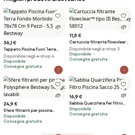
11,5 €
Cartuccia filtrante Flowclear™
36,1 €
tipo III Bestway 58012
Disponibile negli e-shop 3
Tappeto Piscina Fuori Terra
Disponibile
Fondo Morbido 78x78 Cm 9
Disponibile negli e-shop 4
Consegna gratuita
Pezzi - 5,5 mq Bestway
Disponibile
Consegna gratuita
16,9 €
Sabbia Quarzifera Per Filtro
24,9 €
Disponibile
Piscina Sacco 25 Kg
Sfere filtranti per piscina
Consegna gratuita
Disponibile
Polysphere Bestway 500 gr.
Consegna gratuita
lavabili