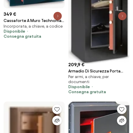
349 €
Cassaforte A Muro Technomax
Incorporata, a chiave, a codice
Serie Gold Trony GT/7
Disponibile
Combinazione Elettronica S1
Consegna gratuita
209,9 €
Armadio Di Sicurezza Porta
Per armi, a chiave, per
Pistole E Munizioni Technomax
documenti
HS/20 A Chiave
Disponibile
Consegna gratuita