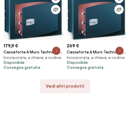
179,9 €
269 €
Cassaforte A Muro Technomax
Cassaforte A Muro Technomax
Incorporata, a chiave, a codice
Incorporata, a chiave, a codice
Serie Gold Key GK/4 Con
Serie Gold Key GK/6 Con
Disponibile
Disponibile
Certificazione
Certificazione
Consegna gratuita
Consegna gratuita
Vedi altri prodotti