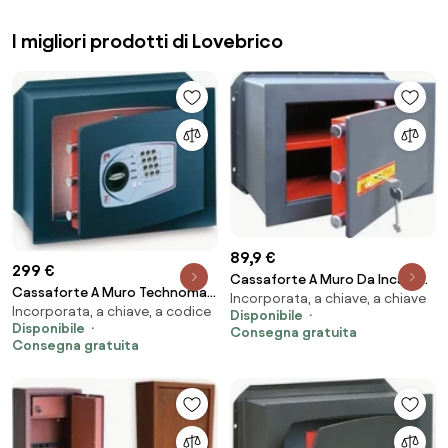
I migliori prodotti di Lovebrico
89,9 €
299 €
Cassaforte A Muro Da Incasso
Cassaforte A Muro Technomax
Incorporata, a chiave, a chiave
42x19,5xH28 Cm In Acciaio
Incorporata, a chiave, a codice
Serie Gold Trony GT/5
Disponibile
Blindata Con Chiave Utilia
Disponibile
Combinazione Elettronica S1
Consegna gratuita
Security
Consegna gratuita