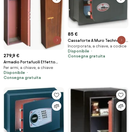
85 €
Cassaforte A Muro Technosafe
Incorporata, a chiave, a codice
Key TK1 Chiave A Doppia Mappa
Disponibile
Porta 8mm Technomax
279,9 €
Consegna gratuita
Armadio Portafucili Effetto
Per armi, a chiave, a chiave
Legno Utilia TOP Security
Disponibile
Fuciliera 8 Posti Con Tesoretto
Consegna gratuita
A Chiave