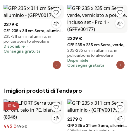
2379 €
GFP 235 x 311 cm Serra, alluminio
235×311 cm, in alluminio, in
- (GFPV00179)
2229 €
policarbonato alveolare
GFP 235 x 235 cm Serra, verde,
Disponibile
235×235 cm, in alluminio, in
verniciato a polvere, incluso
Consegna gratuita
policarbonato alveolare
set - Pro 1 - (GFPV00177)
Disponibile
Consegna gratuita
I migliori prodotti di Tendapro
-10 %
2379 €
GFP 235 x 311 cm Serra, alluminio
445 €
495 €