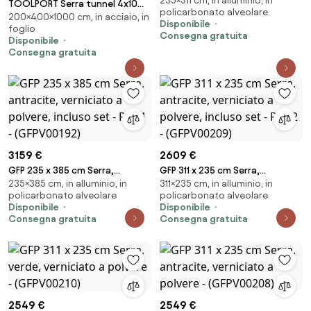
235×311 cm, in alluminio, in
- (GFPV00179)
TOOLPORT Serra tunnel 4x10m,
policarbonato alveolare
200×400×1000 cm, in acciaio, in
telo in PE, bianco - (8946)
Disponibile
foglio
Consegna gratuita
Disponibile
Consegna gratuita
3159 €
2609 €
GFP 235 x 385 cm Serra,
GFP 311 x 235 cm Serra,
235×385 cm, in alluminio, in
311×235 cm, in alluminio, in
antracite, verniciato a polvere,
antracite, verniciato a polvere,
policarbonato alveolare
policarbonato alveolare
incluso set - Pro 1 - (GFPV00192)
incluso set - Pro 2 -
Disponibile
Disponibile
(GFPV00209)
Consegna gratuita
Consegna gratuita
2549 €
2549 €