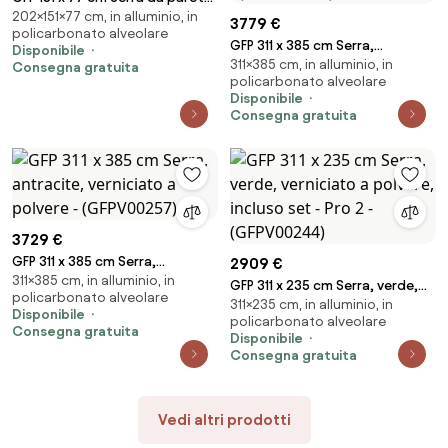
202×151×77 cm, in alluminio, in
- (GFPV00281)
3779 €
policarbonato alveolare
GFP 311 x 385 cm Serra,
Disponibile
311×385 cm, in alluminio, in
antracite, verniciato a polvere,
Consegna gratuita
policarbonato alveolare
incluso set - Pro 2 -
Disponibile
(GFPV00259)
Consegna gratuita
3729 €
GFP 311 x 385 cm Serra,
2909 €
311×385 cm, in alluminio, in
antracite, verniciato a polvere
GFP 311 x 235 cm Serra, verde,
policarbonato alveolare
- (GFPV00257)
311×235 cm, in alluminio, in
verniciato a polvere, incluso
Disponibile
policarbonato alveolare
set - Pro 2 - (GFPV00244)
Consegna gratuita
Disponibile
Consegna gratuita
Vedi altri prodotti