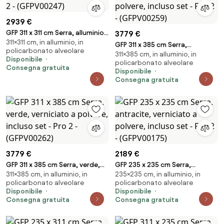
2939 €
GFP 311 x 311 cm Serra, alluminio,
3779 €
311×311 cm, in alluminio, in
incluso set - Pro 2 -
GFP 311 x 385 cm Serra,
policarbonato alveolare
(GFPV00247)
311×385 cm, in alluminio, in
antracite, verniciato a polvere,
Disponibile
policarbonato alveolare
incluso set - Pro 2 -
Consegna gratuita
Disponibile
(GFPV00259)
Consegna gratuita
3779 €
2189 €
GFP 311 x 385 cm Serra, verde,
GFP 235 x 235 cm Serra,
311×385 cm, in alluminio, in
235×235 cm, in alluminio, in
verniciato a polvere, incluso
antracite, verniciato a polvere,
policarbonato alveolare
policarbonato alveolare
set - Pro 2 - (GFPV00262)
incluso set - Pro 2 -
Disponibile
Disponibile
(GFPV00175)
Consegna gratuita
Consegna gratuita