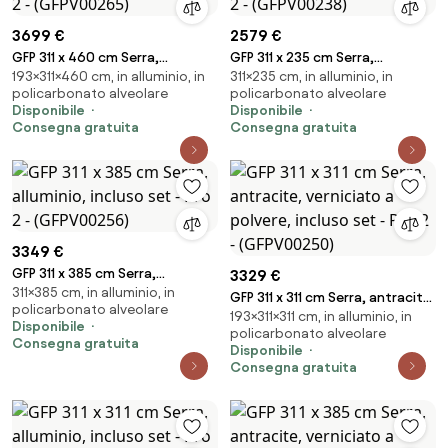
3699 €
2579 €
GFP 311 x 460 cm Serra,
GFP 311 x 235 cm Serra,
193×311×460 cm, in alluminio, in
311×235 cm, in alluminio, in
alluminio, incluso set - Pro 2 -
alluminio, incluso set - Pro 2 -
policarbonato alveolare
policarbonato alveolare
(GFPV00265)
(GFPV00238)
Disponibile
Disponibile
Consegna gratuita
Consegna gratuita
3349 €
GFP 311 x 385 cm Serra,
3329 €
311×385 cm, in alluminio, in
alluminio, incluso set - Pro 2 -
GFP 311 x 311 cm Serra, antracite,
policarbonato alveolare
(GFPV00256)
193×311×311 cm, in alluminio, in
verniciato a polvere, incluso
Disponibile
policarbonato alveolare
set - Pro 2 - (GFPV00250)
Consegna gratuita
Disponibile
Consegna gratuita