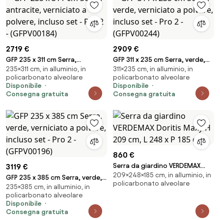
2719 €
2909 €
GFP 235 x 311 cm Serra,
GFP 311 x 235 cm Serra, verde,
235×311 cm, in alluminio, in
311×235 cm, in alluminio, in
antracite, verniciato a polvere,
verniciato a polvere, incluso
policarbonato alveolare
policarbonato alveolare
incluso set - Pro 2 -
set - Pro 2 - (GFPV00244)
Disponibile
Disponibile
(GFPV00184)
Consegna gratuita
Consegna gratuita
860 €
Serra da giardino VERDEMAX
3119 €
209×248×185 cm, in alluminio, in
Doritis Maxy H 209 cm, L 248 x P
GFP 235 x 385 cm Serra, verde,
policarbonato alveolare
185 cm
235×385 cm, in alluminio, in
verniciato a polvere, incluso
policarbonato alveolare
set - Pro 2 - (GFPV00196)
Disponibile
Consegna gratuita