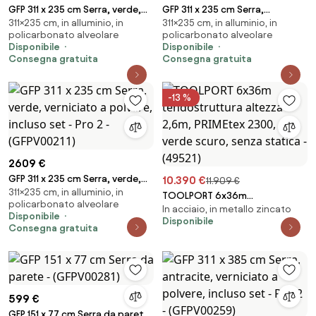
GFP 311 x 235 cm Serra, verde,
GFP 311 x 235 cm Serra,
311×235 cm, in alluminio, in
311×235 cm, in alluminio, in
verniciato a polvere -
antracite, verniciato a polvere
policarbonato alveolare
policarbonato alveolare
(GFPV00210)
- (GFPV00208)
Disponibile
Disponibile
Consegna gratuita
Consegna gratuita
-13 %
2609 €
GFP 311 x 235 cm Serra, verde,
10.390 €
11.909 €
311×235 cm, in alluminio, in
verniciato a polvere, incluso
TOOLPORT 6x36m
policarbonato alveolare
set - Pro 2 - (GFPV00211)
In acciaio, in metallo zincato
tendostruttura altezza 2,6m,
Disponibile
Disponibile
PRIMEtex 2300, verde scuro,
Consegna gratuita
senza statica - (49521)
599 €
GFP 151 x 77 cm Serra da parete