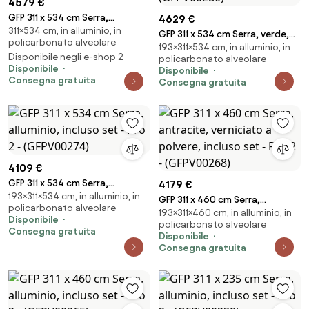
4579 €
GFP 311 x 534 cm Serra,
4629 €
311×534 cm, in alluminio, in
antracite, verniciato a polvere
GFP 311 x 534 cm Serra, verde,
policarbonato alveolare
- (GFPV00275)
193×311×534 cm, in alluminio, in
verniciato a polvere, incluso
Disponibile negli e-shop 2
policarbonato alveolare
set - Pro 2 - (GFPV00280)
Disponibile
Disponibile
Consegna gratuita
Consegna gratuita
4109 €
GFP 311 x 534 cm Serra,
4179 €
193×311×534 cm, in alluminio, in
alluminio, incluso set - Pro 2 -
GFP 311 x 460 cm Serra,
policarbonato alveolare
(GFPV00274)
193×311×460 cm, in alluminio, in
antracite, verniciato a polvere,
Disponibile
policarbonato alveolare
incluso set - Pro 2 -
Consegna gratuita
Disponibile
(GFPV00268)
Consegna gratuita