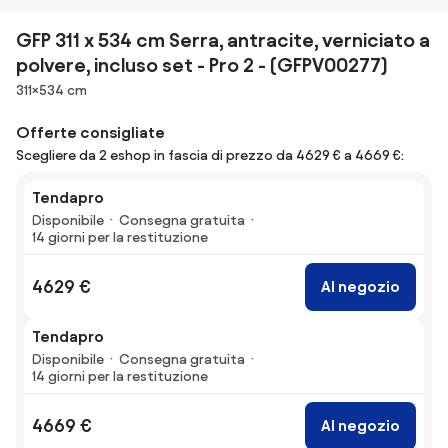
GFP 311 x 534 cm Serra, antracite, verniciato a
polvere, incluso set - Pro 2 - (GFPV00277)
Dimensioni
311×534 cm
Offerte consigliate
Scegliere da 2 eshop in fascia di prezzo da 4629 € a 4669 €:
Tendapro
Disponibile
Consegna gratuita
14 giorni per la restituzione
4629 €
Al negozio
Tendapro
Disponibile
Consegna gratuita
14 giorni per la restituzione
4669 €
Al negozio