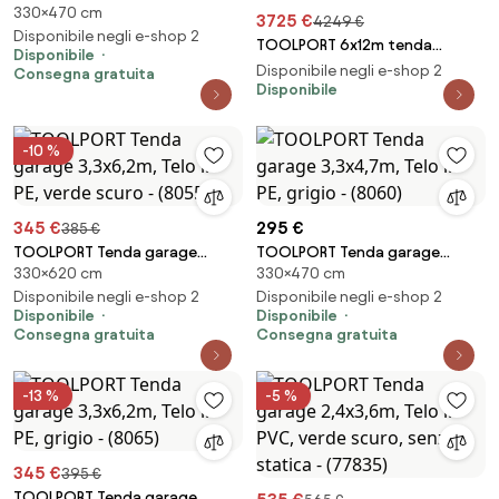
330×470 cm
3,3x4,7m, Telo in PE, verde
3725 €
4249 €
scuro - (8050)
Disponibile negli e-shop 2
TOOLPORT 6x12m tenda
Disponibile
garage 2,6m, PRIMEtex 2300,
Disponibile negli e-shop 2
Consegna gratuita
verde scuro, con statica
Disponibile
(sottofondo in cemento) -
(99434)
-10 %
345 €
295 €
385 €
TOOLPORT Tenda garage
TOOLPORT Tenda garage
330×620 cm
330×470 cm
3,3x6,2m, Telo in PE, verde
3,3x4,7m, Telo in PE, grigio -
scuro - (8055)
Disponibile negli e-shop 2
(8060)
Disponibile negli e-shop 2
Disponibile
Disponibile
Consegna gratuita
Consegna gratuita
-13 %
-5 %
345 €
395 €
TOOLPORT Tenda garage