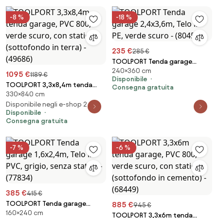
-8 %
-18 %
235 €
285 €
TOOLPORT Tenda garage
240×360 cm
2,4x3,6m, Telo in PE, verde
1095 €
1189 €
Disponibile
scuro - (8045)
TOOLPORT 3,3x8,4m tenda
Consegna gratuita
330×840 cm
garage, PVC 800, verde scuro,
con statica (sottofondo in
Disponibile negli e-shop 2
Disponibile
terra) - (49686)
Consegna gratuita
-7 %
-6 %
385 €
415 €
TOOLPORT Tenda garage
885 €
945 €
160×240 cm
1,6x2,4m, Telo in PVC, grigio,
TOOLPORT 3,3x6m tenda