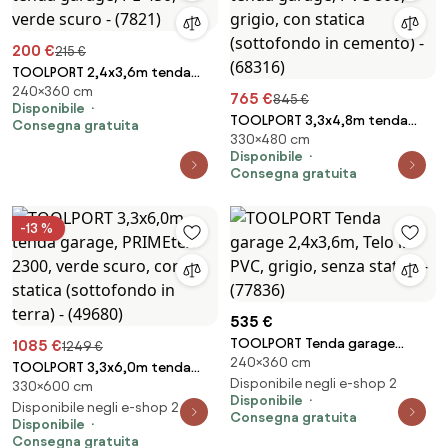
200 €
215 €
TOOLPORT 2,4x3,6m tenda
240×360 cm
garage, PE 450, verde scuro -
765 €
845 €
Disponibile
(7821)
TOOLPORT 3,3x4,8m tenda
Consegna gratuita
330×480 cm
garage, PVC 800, grigio, con
Disponibile
statica (sottofondo in
Consegna gratuita
cemento) - (68316)
-13 %
535 €
TOOLPORT Tenda garage
1085 €
1249 €
240×360 cm
2,4x3,6m, Telo in PVC, grigio,
TOOLPORT 3,3x6,0m tenda
senza statica - (77836)
Disponibile negli e-shop 2
330×600 cm
garage, PRIMEtex 2300, verde
Disponibile
scuro, con statica
Disponibile negli e-shop 2
Consegna gratuita
Disponibile
(sottofondo in terra) - (49680)
Consegna gratuita