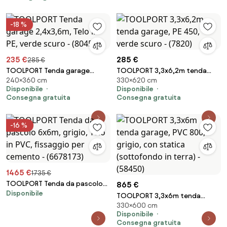
-18 %
235 €
285 €
285 €
TOOLPORT Tenda garage
TOOLPORT 3,3x6,2m tenda
240×360 cm
330×620 cm
2,4x3,6m, Telo in PE, verde
garage, PE 450, verde scuro -
Disponibile
Disponibile
scuro - (8045)
(7820)
Consegna gratuita
Consegna gratuita
-16 %
1465 €
1735 €
TOOLPORT Tenda da pascolo
865 €
Disponibile
6x6m, grigio, Telo in PVC,
TOOLPORT 3,3x6m tenda
fissaggio per cemento -
330×600 cm
garage, PVC 800, grigio, con
(6678173)
Disponibile
statica (sottofondo in terra) -
Consegna gratuita
(58450)