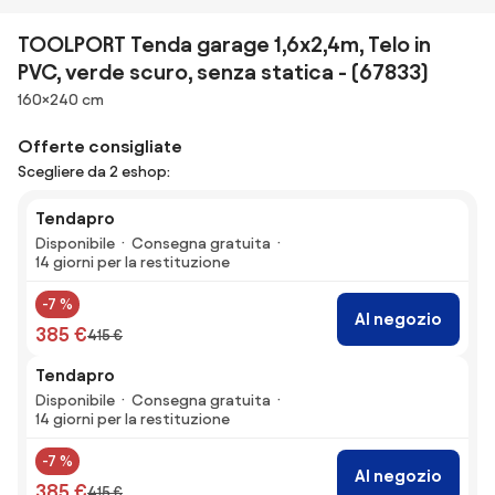
TOOLPORT Tenda garage 1,6x2,4m, Telo in
PVC, verde scuro, senza statica - (67833)
Dimensioni
160×240 cm
Offerte consigliate
Scegliere da 2 eshop:
Tendapro
Disponibile
Consegna gratuita
14 giorni per la restituzione
-7 %
Al negozio
385 €
415 €
Tendapro
Disponibile
Consegna gratuita
14 giorni per la restituzione
-7 %
Al negozio
385 €
415 €