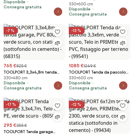
Disponibile
senza statica - (77834)
330×600 cm
garage, PVC 800, verde scuro,
Consegna gratuita
Disponibile
con statica (sottofondo in
Consegna gratuita
cemento) - (68449)
-7 %
-13 %
765 €
1085 €
825 €
1249 €
TOOLPORT 3,3x4,8m tenda
TOOLPORT Tenda da pascolo
330×480 cm
330×600 cm
garage, PVC 800, verde scuro,
3,3x6m, verde scuro, Telo in
Disponibile
Disponibile
con statica (sottofondo in
PRIMEtex-PVC, fissaggio per
Consegna gratuita
Consegna gratuita
cemento) - (68315)
terreno - (99541)
-17 %
-12 %
295 €
355 €
TOOLPORT Tenda garage