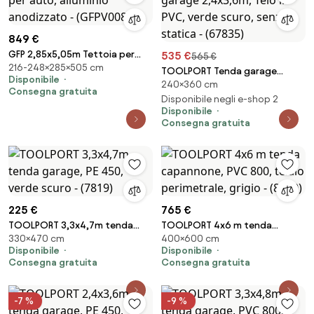
849 €
GFP 2,85x5,05m Tettoia per
535 €
565 €
216-248×285×505 cm
auto, alluminio anodizzato -
TOOLPORT Tenda garage
Disponibile
(GFPV00803)
240×360 cm
2,4x3,6m, Telo in PVC, verde
Consegna gratuita
scuro, senza statica - (67835)
Disponibile negli e-shop 2
Disponibile
Consegna gratuita
225 €
765 €
TOOLPORT 3,3x4,7m tenda
TOOLPORT 4x6 m tenda
330×470 cm
400×600 cm
garage, PE 450, verde scuro -
capannone, PVC 800, telaio
Disponibile
Disponibile
(7819)
perimetrale, grigio - (8910)
Consegna gratuita
Consegna gratuita
-7 %
-9 %