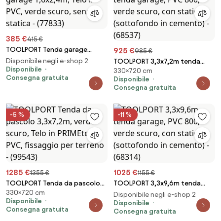
385 €
415 €
TOOLPORT Tenda garage
925 €
985 €
1,6x2,4m, Telo in PVC, verde
Disponibile negli e-shop 2
TOOLPORT 3,3x7,2m tenda
scuro, senza statica - (77833)
Disponibile
330×720 cm
garage, PVC 800, verde scuro,
Consegna gratuita
Disponibile
con statica (sottofondo in
Consegna gratuita
cemento) - (68537)
-5 %
-11 %
1285 €
1025 €
1355 €
1155 €
TOOLPORT Tenda da pascolo
TOOLPORT 3,3x9,6m tenda
330×720 cm
3,3x7,2m, verde scuro, Telo in
garage, PVC 800, verde scuro,
Disponibile negli e-shop 2
Disponibile
PRIMEtex-PVC, fissaggio per
con statica (sottofondo in
Disponibile
Consegna gratuita
Consegna gratuita
terreno - (99543)
cemento) - (68314)