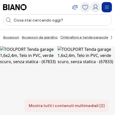
Salta la navigazione, vai al contenuto
Input della ricerca
Salta il contenuto, vai al piè di pagina
Accessori
Accessori da giardino
Ombrelloni e tende parasole
Te
Mostra tutti i contenuti multimediali (2)