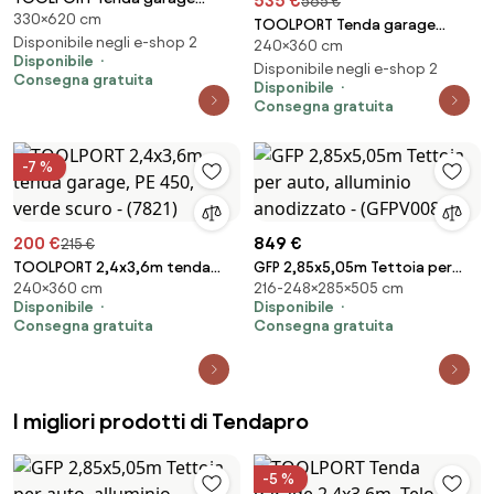
535 €
565 €
330×620 cm
3,3x6,2m, Telo in PE, grigio -
TOOLPORT Tenda garage
(8065)
Disponibile negli e-shop 2
240×360 cm
2,4x3,6m, Telo in PVC, verde
Disponibile
scuro, senza statica - (77835)
Disponibile negli e-shop 2
Consegna gratuita
Disponibile
Consegna gratuita
-7 %
200 €
849 €
215 €
TOOLPORT 2,4x3,6m tenda
GFP 2,85x5,05m Tettoia per
240×360 cm
216-248×285×505 cm
garage, PE 450, verde scuro -
auto, alluminio anodizzato -
Disponibile
Disponibile
(7821)
(GFPV00803)
Consegna gratuita
Consegna gratuita
I migliori prodotti di Tendapro
-5 %