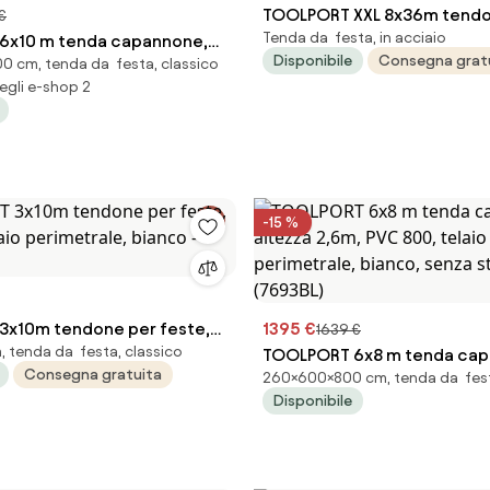
TOOLPORT XXL 8x36m tendo
€
Tenda da festa, in acciaio
6x10 m tenda capannone,
feste, PVC 1400, telaio peri
Disponibile
Consegna grat
 cm, tenda da festa, classico
m, PVC 1400, telaio
bianco - (49255)
egli e-shop 2
, bianco, senza statica -
-15 %
x10m tendone per feste,
1395 €
1639 €
 tenda da festa, classico
laio perimetrale, bianco -
TOOLPORT 6x8 m tenda cap
Consegna gratuita
260×600×800 cm, tenda da fest
altezza 2,6m, PVC 800, tela
Disponibile
perimetrale, bianco, senza 
(7693BL)