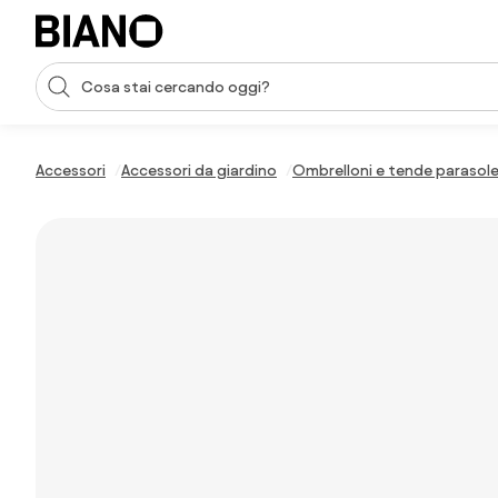
Salta la navigazione, vai al contenuto
Input della ricerca
Salta il contenuto, vai al piè di pagina
Accessori
Accessori da giardino
Ombrelloni e tende parasol