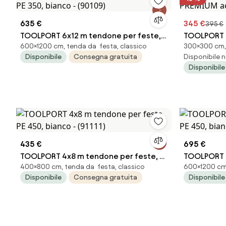
635 €
345 €
395 €
TOOLPORT 6x12 m tendone per feste,
TOOLPORT 
600×1200 cm, tenda da festa, classico
300×300 cm, 
PE 350, bianco - (90109)
PREMIUM ac
Disponibile
Consegna gratuita
Disponibile n
Disponibile
435 €
695 €
TOOLPORT 4x8 m tendone per feste, PE
TOOLPORT 6
400×800 cm, tenda da festa, classico
600×1200 cm,
450, bianco - (91111)
PE 450, bia
Disponibile
Consegna gratuita
Disponibile