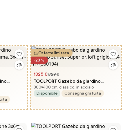
Offerta limitata
-23 %
1325 €
1729 €
ino
TOOLPORT Gazebo da giardino
300×400 cm, classico, in acciaio
rema, 3x4 m
Hardtop Sunset Superior, loft grigio,
Disponibile
Consegna gratuita
3x4 m - (300194)
uita