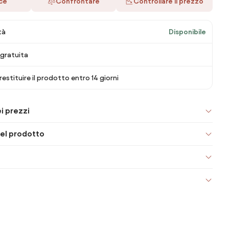
ace
Confrontare
Controllare il prezzo
tà
Disponibile
gratuita
 restituire il prodotto entro 14 giorni
i prezzi
el prodotto