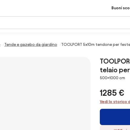
Buoni sc
e
Tende e gazebo da giardino
TOOLPORT 5x10m tendone per feste, P
TOOLPORT
telaio per
Dimensioni
500×1000 cm
1285 €
Vedi lo storico 