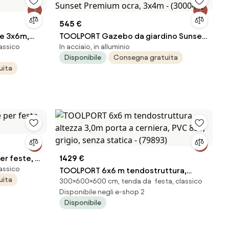
545 €
e 3x6m,
TOOLPORT Gazebo da giardino Sunset
assico
In acciaio, in alluminio
Premium ocra, 3x4m - (300047)
Disponibile
Consegna gratuita
uita
r feste, PE
1429 €
assico
TOOLPORT 6x6 m tendostruttura,
uita
300×600×600 cm, tenda da festa, classico
altezza 3,0m porta a cerniera, PVC 850,
Disponibile negli e-shop 2
grigio, senza statica - (79893)
Disponibile