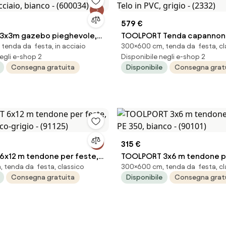
579 €
3x3m gazebo pieghevole,
TOOLPORT Tenda capannon
tenda da festa, in acciaio
300×600 cm, tenda da festa, cl
ciaio, bianco - (600034)
Telo in PVC, grigio - (2332)
egli e-shop 2
Disponibile negli e-shop 2
Consegna gratuita
Disponibile
Consegna grat
315 €
x12 m tendone per feste,
TOOLPORT 3x6 m tendone pe
 tenda da festa, classico
300×600 cm, tenda da festa, cl
nco-grigio - (91125)
350, bianco - (90101)
Consegna gratuita
Disponibile
Consegna grat