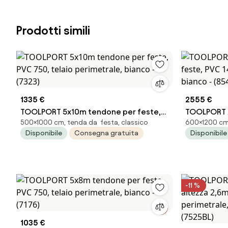
Prodotti simili
1335 €
2555 €
TOOLPORT 5x10m tendone per feste,
TOOLPORT 
500×1000 cm, tenda da festa, classico
600×1200 cm,
PVC 750, telaio perimetrale, bianco -
feste, PVC 
Disponibile
Consegna gratuita
Disponibile
(7323)
bianco - (
-11 %
1035 €