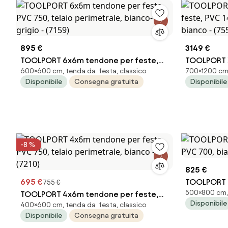
895 €
3149 €
TOOLPORT 6x6m tendone per feste,
TOOLPORT 
600×600 cm, tenda da festa, classico
700×1200 cm,
PVC 750, telaio perimetrale, bianco-
feste, PVC 
Disponibile
Consegna gratuita
Disponibile
grigio - (7159)
bianco - (7
-8 %
825 €
695 €
TOOLPORT 
755 €
500×800 cm, 
TOOLPORT 4x6m tendone per feste,
PVC 700, bi
Disponibile
400×600 cm, tenda da festa, classico
PVC 750, telaio perimetrale, bianco -
Disponibile
Consegna gratuita
(7210)