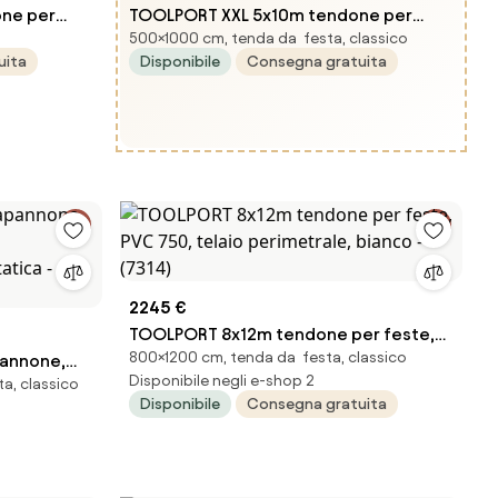
ne per
TOOLPORT XXL 5x10m tendone per
500×1000 cm, tenda da festa, classico
metrale,
feste, PVC 1400, telaio perimetrale,
uita
Disponibile
Consegna gratuita
bianco - (8547BL)
2245 €
TOOLPORT 8x12m tendone per feste,
800×1200 cm, tenda da festa, classico
annone,
PVC 750, telaio perimetrale, bianco -
Disponibile negli e-shop 2
a, classico
io
(7314)
Disponibile
Consegna gratuita
statica -