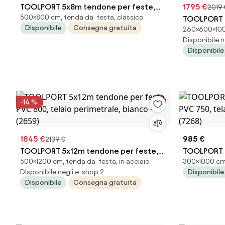
TOOLPORT 5x8m tendone per feste,
1795 €
2019 
500×800 cm, tenda da festa, classico
PVC 750, telaio perimetrale, bianco -
TOOLPORT 
Disponibile
Consegna gratuita
260×600×1000
(7176)
altezza 2,6
Disponibile n
perimetrale
Disponibile
(7525BL)
-14 %
1845 €
985 €
2139 €
TOOLPORT 5x12m tendone per feste,
TOOLPORT 3
500×1200 cm, tenda da festa, in acciaio
300×1000 cm,
PVC 800, telaio perimetrale, bianco -
PVC 750, te
Disponibile negli e-shop 2
Disponibile
(2659)
(7268)
Disponibile
Consegna gratuita