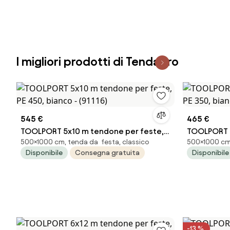
I migliori prodotti di Tendapro
545 €
465 €
TOOLPORT 5x10 m tendone per feste,
TOOLPORT 5
500×1000 cm, tenda da festa, classico
500×1000 cm,
PE 450, bianco - (91116)
PE 350, bia
Disponibile
Consegna gratuita
Disponibile
-13 %