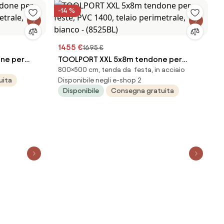
-14 %
1455 €
1695 €
ne per
TOOLPORT XXL 5x8m tendone per
800×500 cm, tenda da festa, in acciaio
metrale,
feste, PVC 1400, telaio perimetrale,
uita
Disponibile negli e-shop 2
bianco - (8525BL)
Disponibile
Consegna gratuita