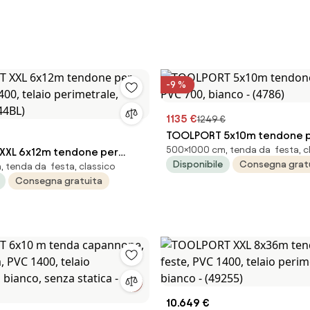
-9 %
1135 €
1249 €
TOOLPORT 5x10m tendone p
500×1000 cm, tenda da festa, c
XXL 6x12m tendone per
PVC 700, bianco - (4786)
Disponibile
Consegna grat
 tenda da festa, classico
1400, telaio perimetrale,
Consegna gratuita
8544BL)
10.649 €