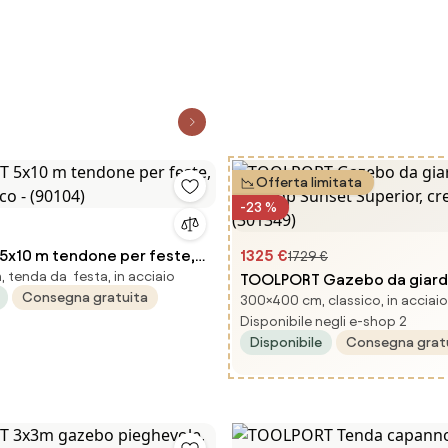
Offerta limitata
-23 %
x10 m tendone per feste,
1325 €
1729 €
 tenda da festa, in acciaio
nco - (90104)
TOOLPORT Gazebo da giard
Consegna gratuita
300×400 cm, classico, in acciaio
Hardtop Sunset Superior, c
Disponibile negli e-shop 2
- (301349)
Disponibile
Consegna grat