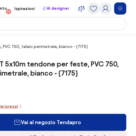
onto
AI designer
Ispirazioni
58
VC 750, telaio perimetrale, bianco - (7175)
 5x10m tendone per feste, PVC 750,
imetrale, bianco - (7175)
dei prezzi
Vai al negozio Tendapro