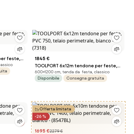
er feste,
1845 €
lassico
TOOLPORT 6x12m tendone per feste,
uita
600×1200 cm, tenda da festa, classico
PVC 750, telaio perimetrale, bianco -
Disponibile
Consegna gratuita
(7318)
Offerta limitata
-26 %
1695 €
2279 €